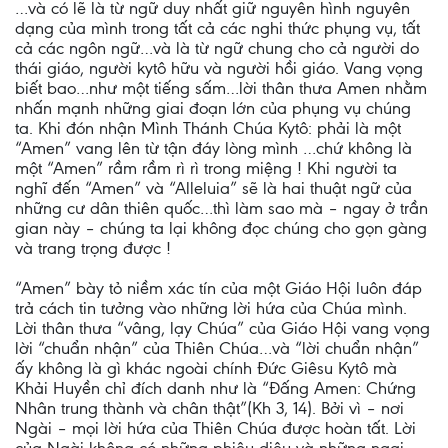
…và có lẽ là từ ngữ duy nhất giữ nguyên hình nguyên
dạng của mình trong tất cả các nghi thức phụng vụ, tất
cả các ngôn ngữ…và là từ ngữ chung cho cả người do
thái giáo, người kytô hữu và người hồi giáo. Vang vọng
biết bao…như một tiếng sấm…lời thân thưa Amen nhằm
nhấn mạnh những giai đoạn lớn của phụng vụ chúng
ta. Khi đón nhận Mình Thánh Chúa Kytô: phải là một
“Amen” vang lên từ tận đáy lòng mình …chứ không là
một “Amen” rầm rầm rì rì trong miệng ! Khi người ta
nghĩ đến “Amen” và “Alleluia” sẽ là hai thuật ngữ của
những cư dân thiên quốc…thì làm sao mà – ngay ở trần
gian này – chúng ta lại không đọc chúng cho gọn gàng
và trang trọng được !
“Amen” bày tỏ niềm xác tín của một Giáo Hội luôn đáp
trả cách tin tưởng vào những lời hứa của Chúa mình.
Lời thân thưa “vâng, lạy Chúa” của Giáo Hội vang vọng
lời “chuẩn nhận” của Thiên Chúa…và “lời chuẩn nhận”
ấy không là gì khác ngoài chính Đức Giêsu Kytô mà
Khải Huyền chỉ đích danh như là “Đấng Amen: Chứng
Nhân trung thành và chân thật”(Kh 3, 14). Bởi vì – nơi
Ngài – mọi lời hứa của Thiên Chúa được hoàn tất. Lời