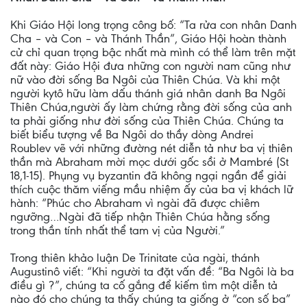
Khi Giáo Hội long trọng công bố: “Ta rửa con nhân Danh
Cha – và Con – và Thánh Thần”, Giáo Hội hoàn thành
cử chỉ quan trọng bậc nhất mà mình có thể làm trên mặt
đất này: Giáo Hội đưa những con người nam cũng như
nữ vào đời sống Ba Ngôi của Thiên Chúa. Và khi một
người kytô hữu làm dấu thánh giá nhân danh Ba Ngôi
Thiên Chúa,người ấy làm chứng rằng đời sống của anh
ta phải giống như đời sống của Thiên Chúa. Chúng ta
biết biểu tượng về Ba Ngôi do thầy dòng Andrei
Roublev vẽ với những đường nét diễn tả như ba vị thiên
thần mà Abraham mời mọc dưới gốc sồi ở Mambré (St
18,1-15). Phụng vụ byzantin đã không ngại ngần để giải
thích cuộc thăm viếng mầu nhiệm ấy của ba vị khách lữ
hành: “Phúc cho Abraham vì ngài đã được chiêm
ngưỡng…Ngài đã tiếp nhận Thiên Chúa hằng sống
trong thần tính nhất thể tam vị của Người.”
Trong thiên khảo luận De Trinitate của ngài, thánh
Augustinô viết: “Khi người ta đặt vấn đề: “Ba Ngôi là ba
điều gì ?”, chúng ta cố gắng để kiếm tìm một diễn tả
nào đó cho chúng ta thấy chúng ta giống ở “con số ba”