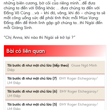
những biên cương, bờ cõi của riêng mình…để đưa
chúng ta đến với Đấng khác … đưa chúng ta đến với
Đấng Vô Cùng …và – khi đó, vâng, khi đó – chúng ta sẽ
mất công uổng sức để phải tỉnh thức mỗi Mùa Vọng:
Đấng đến để thình lình gặp gỡ chúng ta…thì Ngài đến
mỗi Giáng Sinh.
“Chị Anna, khi nào thì Ngài sẽ trở lại ?”
Bài có liên quan
Tôi bước đi như một chú lừa (tiếp theo)
Giuse Ngô Minh
Diệp
Tôi bước đi như một chú lừa (7)
ĐHY Roger Etchegaray/
LM Điệp
Tôi bước đi như một chú lừa (6)
ĐHY Roger Etchegaray/
LM Điệp
Tôi bước đi như một chú lừa (5)
ĐHY Roger Etchegaray/
LM Điệp