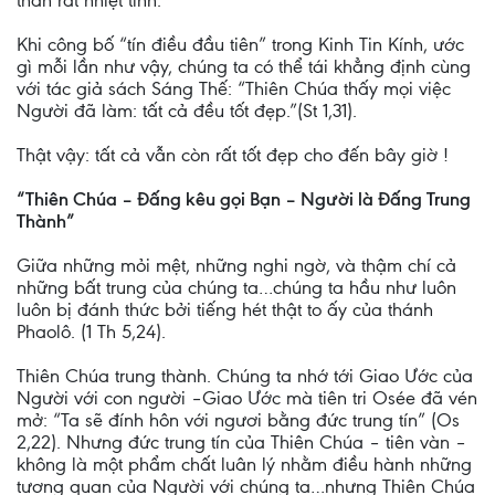
thân rất nhiệt tình.
Khi công bố “tín điều đầu tiên” trong Kinh Tin Kính, ước
gì mỗi lần như vậy, chúng ta có thể tái khẳng định cùng
với tác giả sách Sáng Thế: “Thiên Chúa thấy mọi việc
Người đã làm: tất cả đều tốt đẹp.”(St 1,31).
Thật vậy: tất cả vẫn còn rất tốt đẹp cho đến bây giờ !
“Thiên Chúa – Đấng kêu gọi Bạn – Người là Đấng Trung
Thành”
Giữa những mỏi mệt, những nghi ngờ, và thậm chí cả
những bất trung của chúng ta…chúng ta hầu như luôn
luôn bị đánh thức bởi tiếng hét thật to ấy của thánh
Phaolô. (1 Th 5,24).
Thiên Chúa trung thành. Chúng ta nhớ tới Giao Ước của
Người với con người –Giao Ước mà tiên tri Osée đã vén
mở: “Ta sẽ đính hôn với ngươi bằng đức trung tín” (Os
2,22). Nhưng đức trung tín của Thiên Chúa – tiên vàn –
không là một phẩm chất luân lý nhằm điều hành những
tương quan của Người với chúng ta…nhưng Thiên Chúa