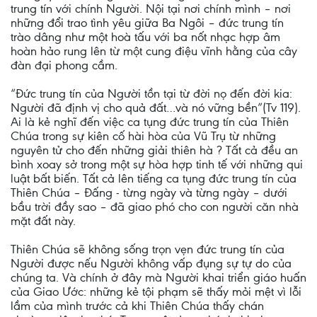
trung tín với chính Người. Nội tại nơi chính mình – nơi
những đổi trao tình yêu giữa Ba Ngôi – đức trung tín
trào dâng như một hoà tấu với ba nốt nhạc hợp âm
hoàn hảo rung lên từ một cung điệu vĩnh hằng của cây
đàn đại phong cầm.
“Đức trung tín của Người tồn tại từ đời nọ đến đời kia:
Người đã định vị cho quả đất…và nó vững bền”(Tv 119).
Ai là kẻ nghĩ đến việc ca tụng đức trung tín của Thiên
Chúa trong sự kiên cố hài hòa của Vũ Trụ từ những
nguyên tử cho đến những giải thiên hà ? Tất cả đều an
bình xoay sở trong một sự hòa hợp tinh tế với những qui
luật bất biến. Tất cả lên tiếng ca tụng đức trung tín của
Thiên Chúa – Đấng - từng ngày và từng ngày – dưới
bầu trời đầy sao – đã giao phó cho con người căn nhà
mặt đất này.
Thiên Chúa sẽ không sống trọn vẹn đức trung tín của
Người được nếu Người không vấp đụng sự tự do của
chúng ta. Và chính ở đây mà Người khai triển giáo huấn
của Giao Ước: những kẻ tội phạm sẽ thấy mỏi mệt vì lỗi
lầm của mình trước cả khi Thiên Chúa thấy chán