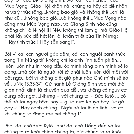
đây rồi” của Lễ Giáng Sinh…với cái “vẫn chưa” của
Mùa Vọng. Giáo Hội khẩn nài chúng ta hãy cố để nhận
ra và ý thức rằng…không bao giờ và không thể…chỉ là
như cũ …không bao giờ…và không thể…Mùa Vọng nào
cũng như Mùa Vọng nào…và Giáng Sinh nào cũng
không chỉ là lễ hội !!! Nếu không thì làm gì mà Giáo Hội
phải lấy sức để hét lên lời khẩn thiết của Tin Mừng:
”Hãy tỉnh thức ! Hãy sẵn sàng!”.
Bởi vì cái con người gác đêm, cái con người canh thức
trong Tin Mừng thì không chỉ là anh lính tuần phiên…
luôn luôn như in trong đầu óc mình rằng bình minh sẽ ló
dạng…mà còn là người tôi tớ phải luôn luôn đối mặt với
bất ngờ…bởi vì không biết giờ phút nào Chủ mình sẽ trở
về …(Mc 13,33-37). Cử hành Lễ Giáng Sinh vào một thời
gian nhất định là chuyện quá dễ…và không có nguy cơ
đụng bất ngờ …Nhưng – với chúng ta – Đức Kytô … có
thể trở lại ngay hôm nay – giữa nửa khuya hay lúc gà
gáy -: “Hãy canh chừng…Ngài trở lại thình lình…và có
khi chúng ta đang mê nệt chăng !”
Phải đợi chờ Đức Kytô…như đợi chờ Đấng đến và lôi
chúng ta ra khỏi chính chúng ta, dứt chúng ta ra khỏi