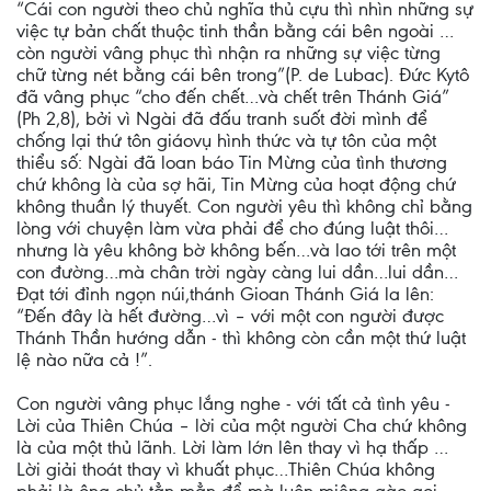
“Cái con người theo chủ nghĩa thủ cựu thì nhìn những sự
việc tự bản chất thuộc tinh thần bằng cái bên ngoài …
còn người vâng phục thì nhận ra những sự việc từng
chữ từng nét bằng cái bên trong”(P. de Lubac). Đức Kytô
đã vâng phục “cho đến chết…và chết trên Thánh Giá”
(Ph 2,8), bởi vì Ngài đã đấu tranh suốt đời mình để
chống lại thứ tôn giáovụ hình thức và tự tôn của một
thiểu số: Ngài đã loan báo Tin Mừng của tình thương
chứ không là của sợ hãi, Tin Mừng của hoạt động chứ
không thuần lý thuyết. Con người yêu thì không chỉ bằng
lòng với chuyện làm vừa phải để cho đúng luật thôi…
nhưng là yêu không bờ không bến…và lao tới trên một
con đường…mà chân trời ngày càng lui dần…lui dần…
Đạt tới đỉnh ngọn núi,thánh Gioan Thánh Giá la lên:
“Đến đây là hết đường…vì – với một con người được
Thánh Thần hướng dẫn - thì không còn cần một thứ luật
lệ nào nữa cả !”.
Con người vâng phục lắng nghe - với tất cả tình yêu -
Lời của Thiên Chúa – lời của một người Cha chứ không
là của một thủ lãnh. Lời làm lớn lên thay vì hạ thấp …
Lời giải thoát thay vì khuất phục…Thiên Chúa không