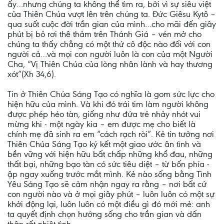
ấy…nhưng chúng ta không thể tìm ra, bởi vì sự siêu việt
của Thiên Chúa vượt lên trên chúng ta. Đức Giêsu Kytô –
qua suốt cuộc đời trần gian của mình…cho mãi đến giây
phút bị bỏ rơi thê thảm trên Thánh Giá – vén mở cho
chúng ta thấy chẳng có một thứ cô độc nào đối với con
người cả…và mọi con người luôn là con của một Người
Cha, “Vị Thiên Chúa của lòng nhân lành và hay thương
xót”(Xh 34,6).
Tin ở Thiên Chúa Sáng Tạo có nghĩa là gom sức lực cho
hiện hữu của mình. Và khi đó trái tim làm người không
được phép héo tàn, giống như đứa trẻ nhảy nhót vui
mừng khi - một ngày kia – em được mẹ cho biết là
chính mẹ đã sinh ra em “cách rạch ròi”. Kẻ tin tưởng nơi
Thiên Chúa Sáng Tạo ký kết một giao ước ân tình và
bền vững với hiện hữu bất chấp những khổ đau, những
thất bại, những bạo tàn có sức tiêu diệt – từ bốn phía -
ập ngay xuống trước mắt mình. Kẻ nào sống bằng Tình
Yêu Sáng Tạo sẽ cảm nhận ngay ra rằng – nơi bất cứ
con người nào và ở mọi giây phút – luôn luôn có một sự
khởi động lại, luôn luôn có một điều gì đó mới mẻ: anh
ta quyết định chọn hướng sống cho trần gian và dấn