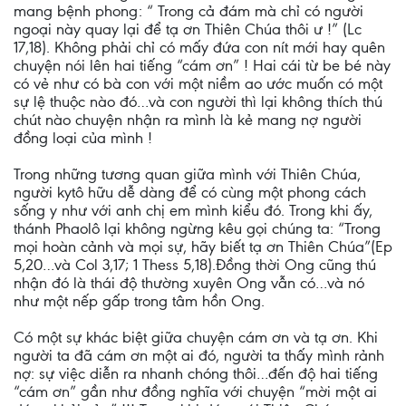
mang bệnh phong: “ Trong cả đám mà chỉ có người
ngoại này quay lại để tạ ơn Thiên Chúa thôi ư !” (Lc
17,18). Không phải chỉ có mấy đứa con nít mới hay quên
chuyện nói lên hai tiếng “cám ơn” ! Hai cái từ be bé này
có vẻ như có bà con với một niềm ao ước muốn có một
sự lệ thuộc nào đó…và con người thì lại không thích thú
chút nào chuyện nhận ra mình là kẻ mang nợ người
đồng loại của mình !
Trong những tương quan giữa mình với Thiên Chúa,
người kytô hữu dễ dàng để có cùng một phong cách
sống y như với anh chị em mình kiểu đó. Trong khi ấy,
thánh Phaolô lại không ngừng kêu gọi chúng ta: “Trong
mọi hoàn cảnh và mọi sự, hãy biết tạ ơn Thiên Chúa”(Ep
5,20…và Col 3,17; 1 Thess 5,18).Đồng thời Ong cũng thú
nhận đó là thái độ thường xuyên Ong vẫn có…và nó
như một nếp gấp trong tâm hồn Ong.
Có một sự khác biệt giữa chuyện cám ơn và tạ ơn. Khi
người ta đã cám ơn một ai đó, người ta thấy mình rảnh
nợ: sự việc diễn ra nhanh chóng thôi…đến độ hai tiếng
“cám ơn” gần như đồng nghĩa với chuyện “mời một ai