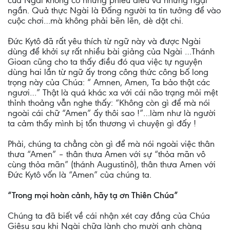
của Ngài không có những phiêu diêu và những ngại
ngần. Quả thực Ngài là Đấng người ta tin tưởng để vào
cuộc chơi…mà không phải bẽn lẽn, dè dặt chi.
Đức Kytô đã rất yêu thích từ ngữ này và được Ngài
dùng để khởi sự rất nhiều bài giảng của Ngài …Thánh
Gioan cũng cho ta thấy điều đó qua việc tự nguyện
dùng hai lần từ ngữ ấy trong công thức công bố long
trọng này của Chúa: “ Amnen, Amen, Ta bảo thật các
ngươi…” Thật là quá khác xa với cái não trạng mỏi mệt
thỉnh thoảng vẫn nghe thấy: “Không còn gì để mà nói
ngoài cái chữ “Amen” ấy thôi sao !”…làm như là người
ta cảm thấy mình bị tổn thương vì chuyện gì đấy !
Phải, chúng ta chẳng còn gì để mà nói ngoài việc thân
thưa “Amen” – thân thưa Amen với sự “thỏa mãn vô
cùng thỏa mãn” (thánh Augustinô), thân thưa Amen với
Đức Kytô vốn là “Amen” của chúng ta.
“Trong mọi hoàn cảnh, hãy tạ ơn Thiên Chúa”
Chúng ta đã biết về cái nhận xét cay đắng của Chúa
Giêsu sau khi Ngài chữa lành cho mười anh chàng