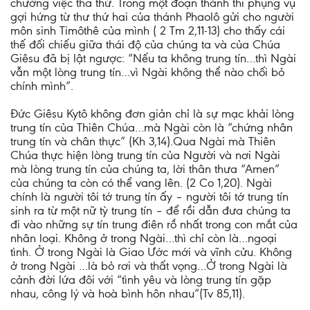
chường việc tha thứ. Trong một đoạn thánh thi phụng vụ
gợi hứng từ thư thứ hai của thánh Phaolô gửi cho người
môn sinh Timôthê của mình ( 2 Tm 2,11-13) cho thấy cái
thế đối chiếu giữa thái độ của chúng ta và của Chúa
Giêsu đã bị lật ngược: “Nếu ta không trung tín…thì Ngài
vẫn một lòng trung tín…vì Ngài không thể nào chối bỏ
chính mình”.
Đức Giêsu Kytô không đơn giản chỉ là sự mạc khải lòng
trung tín của Thiên Chúa…mà Ngài còn là “chứng nhân
trung tín và chân thực” (Kh 3,14).Qua Ngài mà Thiên
Chúa thực hiện lòng trung tín của Người và nơi Ngài
mà lòng trung tín của chúng ta, lời thân thưa “Amen”
của chúng ta còn có thể vang lên. (2 Co 1,20). Ngài
chính là người tôi tớ trung tín ấy – người tôi tớ trung tín
sinh ra từ một nữ tỳ trung tín – để rồi dẫn đưa chúng ta
đi vào những sự tín trung điên rồ nhất trong con mắt của
nhân loại. Không ở trong Ngài…thì chỉ còn là…ngoại
tình. Ở trong Ngài là Giao Ước mới và vĩnh cửu. Không
ở trong Ngài …là bỏ rơi và thất vọng…Ở trong Ngài là
cảnh đời lứa đôi với “tình yêu và lòng trung tín gặp
nhau, công lý và hoà bình hôn nhau”(Tv 85,11).