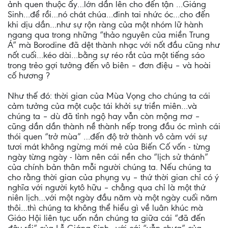
ảnh quen thuộc ấy…lớn dần lên cho đến tận …Giáng
Sinh…để rồi…nó chát chúa…đinh tai nhức óc…cho đến
khi dịu dần…như sự rộn ràng của một nhóm lữ hành
ngang qua trong những “thảo nguyên của miền Trung
Á” mà Borodine đã dệt thành nhạc với nốt đầu cũng như
nốt cuối…kéo dài…bằng sự réo rắt của một tiếng sáo
trong trẻo gợi tưởng đến vô biên – đơn điệu – và hoài
cố hương ?
Như thế đó: thời gian của Mùa Vọng cho chúng ta cái
cảm tưởng của một cuộc tái khởi sự triền miên…và
chúng ta – dù đã tỉnh ngộ hay vẫn còn mộng mơ –
cũng dần dần thành nề thành nếp trong đầu óc mình cái
thói quen “trở mùa” …đến độ trở thành vô cảm với sự
tươi mát không ngừng mới mẻ của Biến Cố vốn - từng
ngày từng ngày - làm nên cái nền cho “lịch sử thánh”
của chính bản thân mỗi người chúng ta. Nếu chúng ta
cho rằng thời gian của phụng vụ – thứ thời gian chỉ có ý
nghĩa với người kytô hữu – chẳng qua chỉ là một thứ
niên lịch…với một ngày đầu năm và một ngày cuối năm
thôi…thì chúng ta không thể hiểu gì về luân khúc mà
Giáo Hội liên tục uốn nắn chúng ta giữa cái “đã đến