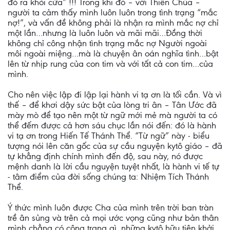
đó ra khỏi cửa” !!! Trong khi đó – với Thiên Chúa –
người ta cảm thấy mình luôn luôn trong tình trạng “mắc
nợ!”, và vấn đề không phải là nhận ra mình mắc nợ chỉ
một lần…nhưng là luôn luôn và mãi mãi…Đồng thời
không chỉ công nhận tình trạng mắc nợ Người ngoài
môi ngoài miệng…mà là chuyện ân oán nghĩa tình…bật
lên từ nhịp rung của con tim và với tất cả con tim…của
mình.
Cho nên việc lập đi lập lại hành vi tạ ơn là tối cần. Và vì
thế – để khơi dậy sức bật của lòng tri ân – Tân Ước đã
mày mò để tạo nên một từ ngữ mới mẻ mà người ta có
thể đếm được cả hơn sáu chục lần nói đến: đó là hành
vi tạ ơn trong Hiến Tế Thánh Thể. “Từ ngữ” này - biểu
tượng nói lên căn gốc của sự cầu nguyện kytô giáo – đã
tự khẳng định chính mình đến độ, sau này, nó được
mệnh danh là lời cầu nguyện tuyệt nhất, là hành vi tế tự
- tâm điểm của đời sống chúng ta: Nhiệm Tích Thánh
Thể.
Ý thức mình luôn được Cha của mình trên trời ban tràn
trề ân sủng và trên cả mọi ước vọng cũng như bản thân
mình chẳng có công trạng gì, những kytô hữu tiên khởi