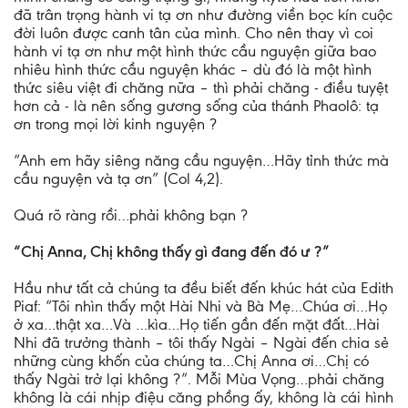
đã trân trọng hành vi tạ ơn như đường viền bọc kín cuộc
đời luôn được canh tân của mình. Cho nên thay vì coi
hành vi tạ ơn như một hình thức cầu nguyện giữa bao
nhiêu hình thức cầu nguyện khác – dù đó là một hình
thức siêu việt đi chăng nữa – thì phải chăng - điều tuyệt
hơn cả - là nên sống gương sống của thánh Phaolô: tạ
ơn trong mọi lời kinh nguyện ?
“Anh em hãy siêng năng cầu nguyện…Hãy tỉnh thức mà
cầu nguyện và tạ ơn” (Col 4,2).
Quá rõ ràng rồi…phải không bạn ?
“Chị Anna, Chị không thấy gì đang đến đó ư ?”
Hầu như tất cả chúng ta đều biết đến khúc hát của Edith
Piaf: “Tôi nhìn thấy một Hài Nhi và Bà Mẹ…Chúa ơi…Họ
ở xa…thật xa…Và …kìa…Họ tiến gần đến mặt đất…Hài
Nhi đã trưởng thành – tôi thấy Ngài – Ngài đến chia sẻ
những cùng khốn của chúng ta…Chị Anna ơi…Chị có
thấy Ngài trở lại không ?”. Mỗi Mùa Vọng…phải chăng
không là cái nhịp điệu căng phồng ấy, không là cái hình