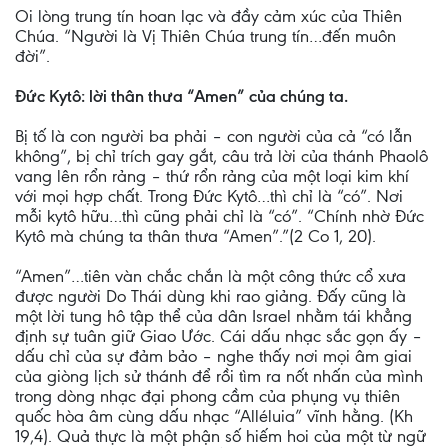
Oi lòng trung tín hoan lạc và đầy cảm xúc của Thiên
Chúa. “Người là Vị Thiên Chúa trung tín…đến muôn
đời”.
Đức Kytô: lời thân thưa “Amen” của chúng ta.
Bị tố là con người ba phải – con người của cả “có lẫn
không”, bị chỉ trích gay gắt, câu trả lời của thánh Phaolô
vang lên rổn rảng – thứ rổn rảng của một loại kim khí
với mọi hợp chất. Trong Đức Kytô…thì chỉ là “có”. Nơi
mỗi kytô hữu…thì cũng phải chỉ là “có”. “Chính nhờ Đức
Kytô mà chúng ta thân thưa “Amen”.”(2 Co 1, 20).
“Amen”…tiên vàn chắc chắn là một công thức cổ xưa
được người Do Thái dùng khi rao giảng. Đấy cũng là
một lời tung hô tập thể của dân Israel nhằm tái khẳng
định sự tuân giữ Giao Ước. Cái dấu nhạc sắc gọn ấy –
dấu chỉ của sự đảm bảo – nghe thấy nơi mọi âm giai
của giòng lịch sử thánh để rồi tìm ra nốt nhấn của mình
trong dòng nhạc đại phong cầm của phụng vụ thiên
quốc hòa âm cùng dấu nhạc “Alléluia” vĩnh hằng. (Kh
19,4). Quả thực là một phận số hiếm hoi của một từ ngữ