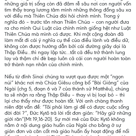
những giá trị sống còn đã đâm rễ sâu nơi con người vốn
tìm thấy trong lương tâm mình những thông đồng sâu xa
với điều mà Thiên Chúa đòi hỏi chính mình. Trong ý
nghĩa đó – trước tôn nhan Thiên Chúa – con người đưa
ra cho mình Qui Luật của chính mình giống hệt như Luật
Thiên Chúa mà mình có được. Khi một cộng đoàn đã
làm mất đi cái ý nghĩa cụ thể của điều lành và điều dữ,
không còn được hướng dẫn bởi cái đường giây dọi là
Thập Điều…thì ngay lập tức…tất cả đều trở thành lung
lay và thậm chí đè bẹp luôn cả cái con người hoàn toàn
trở thành nạn nhân của chính mình.
Nếu từ đỉnh Sinai chúng ta vượt qua được một “ngọn
núi” khác nơi mà Chúa Giêsu công bố “Bài Giảng” của
Ngài (chg 5, đoạn 6 và 7 của thánh sử Matthêu), chúng
ta sẽ nhận ra rằng Thập Điều – thay vì bị loại bỏ – thì
lại cho thấy như được hoàn tất. Với anh chàng thanh
niên đặt vấn đề: “Tôi phải làm gì để có được cuộc sống
đời đời ?”, Đức Kytô trả lời rất đơn giản: ”Hãy giữ những
giới răn”(Mt 19,16-20). Sự mới mẻ của Đức Kytô không
nằm ở nội dung giáo huấn của Ngài cho bằng ở sự
giản đơn và căn cốt mà giáo huấn ấy hoạt động để nối