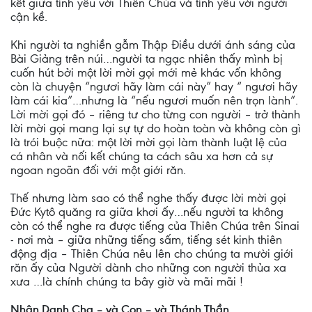
kết giữa tình yêu với Thiên Chúa và tình yêu với người
cận kề.
Khi người ta nghiền gẫm Thập Điều dưới ánh sáng của
Bài Giảng trên núi…người ta ngạc nhiên thấy mình bị
cuốn hút bởi một lời mời gọi mới mẻ khác vốn không
còn là chuyện “ngươi hãy làm cái này” hay “ ngươi hãy
làm cái kia”…nhưng là “nếu ngươi muốn nên trọn lành”.
Lời mời gọi đó – riêng tư cho từng con người – trở thành
lời mời gọi mang lại sự tự do hoàn toàn và không còn gì
là trói buộc nữa: một lời mời gọi làm thành luật lệ của
cá nhân và nối kết chúng ta cách sâu xa hơn cả sự
ngoan ngoãn đối với một giới răn.
Thế nhưng làm sao có thể nghe thấy được lời mời gọi
Đức Kytô quăng ra giữa khơi ấy…nếu người ta không
còn có thể nghe ra được tiếng của Thiên Chúa trên Sinai
- nơi mà – giữa những tiếng sấm, tiếng sét kinh thiên
động địa – Thiên Chúa nêu lên cho chúng ta mười giới
răn ấy của Người dành cho những con người thủa xa
xưa …là chính chúng ta bây giờ và mãi mãi !
Nhân Danh Cha – và Con – và Thánh Thần