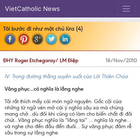
VietCatholic News
Tôi bước đi như một chú lừa (4)
ĐHY Roger Etchegaray/ LM Điệp
18/Nov/2010
IV: Trong đường thẳng xuyên suốt của Lời Thiên Chúa
Vâng phục…có nghĩa là lắng nghe
Tôi rất thích mấy cái món ngữ nguyên. Gốc cội của
những từ ngữ vén mở cái ý nghĩa sâu xa mà chúng
mang chở…dù đôi khi cũng có làm cho biến chất đi đôi
chút…Vâng phục nghĩa là “lắng tai” … nghĩa là nghe…
và nghe cho đến đầu đến đuôi… Sự vâng phục đâm rễ
sâu trong sự lắng nghe.