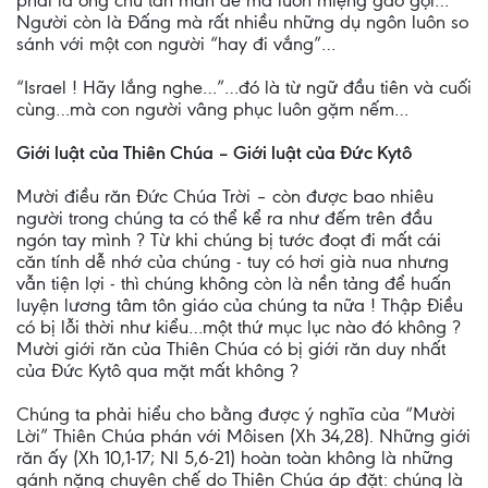
phải là ông chủ tẳn mẳn để mà luôn miệng gào gọi…
Người còn là Đấng mà rất nhiều những dụ ngôn luôn so
sánh với một con người “hay đi vắng”…
“Israel ! Hãy lắng nghe…”…đó là từ ngữ đầu tiên và cuối
cùng…mà con người vâng phục luôn gặm nếm…
Giới luật của Thiên Chúa – Giới luật của Đức Kytô
Mười điều răn Đức Chúa Trời – còn được bao nhiêu
người trong chúng ta có thể kể ra như đếm trên đầu
ngón tay mình ? Từ khi chúng bị tước đoạt đi mất cái
căn tính dễ nhớ của chúng - tuy có hơi già nua nhưng
vẫn tiện lợi - thì chúng không còn là nền tảng để huấn
luyện lương tâm tôn giáo của chúng ta nữa ! Thập Điều
có bị lỗi thời như kiểu…một thứ mục lục nào đó không ?
Mười giới răn của Thiên Chúa có bị giới răn duy nhất
của Đức Kytô qua mặt mất không ?
Chúng ta phải hiểu cho bằng được ý nghĩa của “Mười
Lời” Thiên Chúa phán với Môisen (Xh 34,28). Những giới
răn ấy (Xh 10,1-17; Nl 5,6-21) hoàn toàn không là những
gánh nặng chuyên chế do Thiên Chúa áp đặt: chúng là