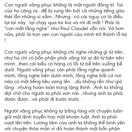
Con người vâng phục không là một người đãng trí. Tai
của họ căng ra…để bị rung lên bởi cả những tiếng gào
thét lẫn những xì xầm…Nhưng…có cái nguy cơ là điều
lọt tai này…lại chạy qua tai kia và rơi đi mất ! Phải là
“con mắt lắng nghe” như Paul Claudel vẫn nói. Và hơn
nữa, phải là trọn vẹn con người của mình trở thành lỗ tai
!
Con người vâng phục không chỉ nghe những gì từ trên…
như họ chỉ có bổn phận phải vâng lời ai đó từ bên trên
mình…theo cái kiểu có hàng có lối từ bề trên xuống bề
dưới. Người vâng phục còn phải lắng nghe quanh
mình, lắng nghe bên dưới mình, lắng nghe bất cứ nơi
nào có một tiếng kêu vang lên …dù không rền như gió
lộng…nhưng hoàn toàn trong lặng thinh…Anh ta không
đợi chờ cho người ta phải van nài…nhưng anh ta phải
đoán được…và phải đi bước trước…
Người vâng phục không tự bằng lòng với chuyện tuân
giữ một lệnh truyền hay một khoản luật. Anh ta phải
vượt lên trên. Lương tâm của anh ta không thể bình yên
với chuyện thỏa mãn vì đã hoàn thành một bổn phận.