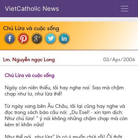
VietCatholic News
Chú Lừa và cuộc sống
Lm. Nguyễn ngọc Long
03/Apr/2004
Chú Lừa và cuộc sống
Ngày còn niên thiếu, tôi hay nghe noí: Sao mà chậm
chạp như lư, như lừa thế!
Từ ngày sang bên Âu Châu, tôi lại cũng hay nghe và
đọc trong sách báo câu nói: „Du Esel! - xin tạm dịch:
Như chú lừa! “ ý nói không những chậm chạp mà còn
kém trí khôn nữa!
Như thế nói „như lừa“ là có ý muốn chửi rồi! Ôi thật