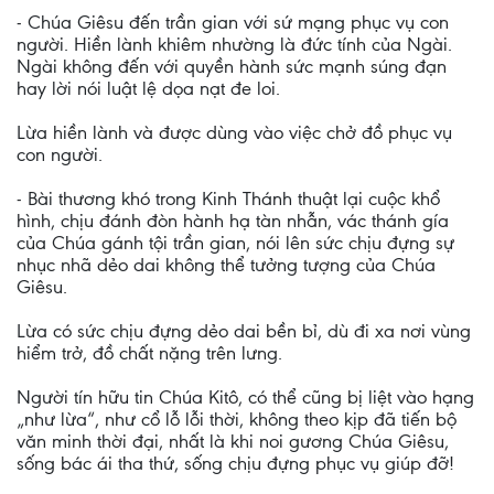
- Chúa Giêsu đến trần gian với sứ mạng phục vụ con
người. Hiền lành khiêm nhường là đức tính của Ngài.
Ngài không đến với quyền hành sức mạnh súng đạn
hay lời nói luật lệ dọa nạt đe loi.
Lừa hiền lành và được dùng vào việc chở đồ phục vụ
con người.
- Bài thương khó trong Kinh Thánh thuật lại cuộc khổ
hình, chịu đánh đòn hành hạ tàn nhẫn, vác thánh gía
của Chúa gánh tội trần gian, nói lên sức chịu đựng sự
nhục nhã dẻo dai không thể tưởng tượng của Chúa
Giêsu.
Lừa có sức chịu đựng dẻo dai bền bỉ, dù đi xa nơi vùng
hiểm trở, đồ chất nặng trên lưng.
Người tín hữu tin Chúa Kitô, có thể cũng bị liệt vào hạng
„như lừa“, như cổ lỗ lỗi thời, không theo kịp đã tiến bộ
văn minh thời đại, nhất là khi noi gương Chúa Giêsu,
sống bác ái tha thứ, sống chịu đựng phục vụ giúp đỡ!