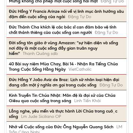
Mừng không cho phép một cuộc sống hai mặt
Đặng Tự Do
Đức Hồng Y Francis Arinze nói về vị linh mục ảnh hưởng sâu
đậm đến cuộc sống của ngài
Đặng Tự Do
Đức Thánh Cha khích lệ các bác sĩ can đảm bảo vệ tính
chất thánh thiêng của cuộc sống con người
Đặng Tự Do
Đời sống tôn giáo ở vùng Amazon: ''sự hiện diện và sống
nơi đây là một cuộc sống đầy gian truân nguy
hiểm''
Thanh Quảng sdb
40 Bài suy niệm Mùa Chay, Bài 14 - Nhận Ra Tiếng Chúa
Trong Cuộc Sống Hằng Ngày
VietCatholic
Đức Hồng Y João Aviz de Braz: Lịch sử nhân loại hiện đại
đang cần một ý nghĩa ơn gọi trong cuộc sống
Đặng Tự Do
Kinh Truyền Tin Chúa Nhật: Môn đệ là đại sứ của Chúa
Giêsu qua cuộc sống trong sáng
Linh Tiến Khải
Lắng nghe, yêu mến và thực hành Lời Chúa trong cuộc
sống
Lm Jude Siciliano OP
Nhớ về Cuộc sống của Đức Ông Nguyễn Quang Sách
LM
Trần Công Nghị