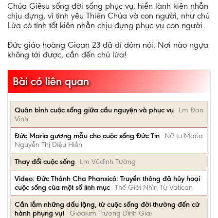
Chúa Giêsu sống đời sống phục vụ, hiền lành kiên nhẫn
chịu đựng, vì tình yêu Thiên Chúa và con người, như chú
Lừa có tính tốt kiên nhẫn chịu đựng phục vụ con người.
Ðức giáo hoàng Gioan 23 đã dí dỏm nói: Nơi nào ngựa
không tới được, cần đến chú lừa!
Bài có liên quan
Quân bình cuộc sống giữa cầu nguyện và phục vụ
Lm Đan
Vinh
Đức Maria gương mẫu cho cuộc sống Đức Tin
Nữ tu Maria
Nguyễn Thị Diệu Hiền
Thay đổi cuộc sống
Lm Vũđình Tường
Video: Đức Thánh Cha Phanxicô: Truyền thông đã hủy hoại
cuộc sống của một số linh mục
Thế Giới Nhìn Từ Vatican
Cần lắm những dấu lặng, từ cuộc sống đời thường đến cử
hành phụng vụ!
Gioakim Trương Đình Giai