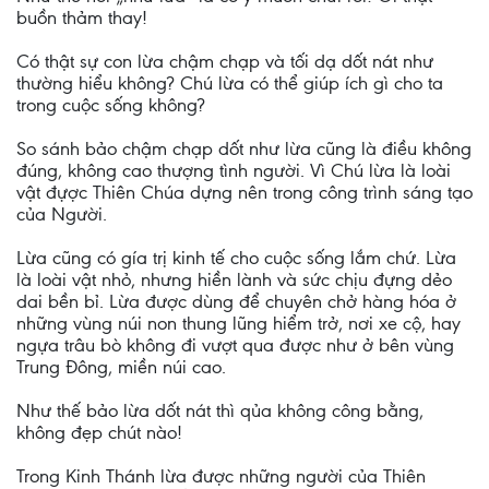
buồn thảm thay!
Có thật sự con lừa chậm chạp và tối dạ dốt nát như
thường hiểu không? Chú lừa có thể giúp ích gì cho ta
trong cuộc sống không?
So sánh bảo chậm chạp dốt như lừa cũng là điều không
đúng, không cao thượng tình người. Vì Chú lừa là loài
vật đựợc Thiên Chúa dựng nên trong công trình sáng tạo
của Người.
Lừa cũng có gía trị kinh tế cho cuộc sống lắm chứ. Lừa
là loài vật nhỏ, nhưng hiền lành và sức chịu đựng dẻo
dai bền bỉ. Lừa được dùng để chuyên chở hàng hóa ở
những vùng núi non thung lũng hiểm trở, nơi xe cộ, hay
ngựa trâu bò không đi vượt qua được như ở bên vùng
Trung Ðông, miền núi cao.
Như thế bảo lừa dốt nát thì qủa không công bằng,
không đẹp chút nào!
Trong Kinh Thánh lừa được những người của Thiên