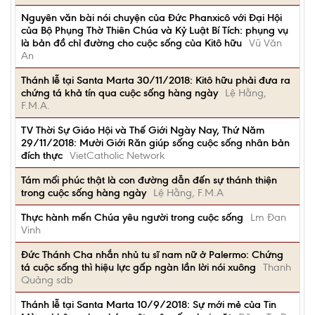
Nguyên văn bài nói chuyện của Đức Phanxicô với Đại Hội
của Bộ Phụng Thờ Thiên Chúa và Kỷ Luật Bí Tích: phụng vụ
là bản đồ chỉ đường cho cuộc sống của Kitô hữu
Vũ Văn
An
Thánh lễ tại Santa Marta 30/11/2018: Kitô hữu phải đưa ra
chứng tá khả tín qua cuộc sống hàng ngày
Lệ Hằng,
F.M.A.
TV Thời Sự Giáo Hội và Thế Giới Ngày Nay, Thứ Năm
29/11/2018: Mười Giới Răn giúp sống cuộc sống nhân bản
đích thực
VietCatholic Network
Tám mối phúc thật là con đường dẫn đến sự thánh thiện
trong cuộc sống hàng ngày
Lệ Hằng, F.M.A
Thực hành mến Chúa yêu người trong cuộc sống
Lm Đan
Vinh
Đức Thánh Cha nhắn nhủ tu sĩ nam nữ ở Palermo: Chứng
tá cuộc sống thì hiệu lực gấp ngàn lần lời nói xuông
Thanh
Quảng sdb
Thánh lễ tại Santa Marta 10/9/2018: Sự mới mẻ của Tin