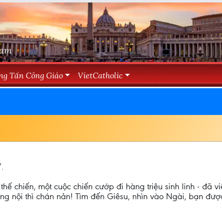
Nam
ng Tấn Công Giáo
VietCatholic
.
 thế chiến, một cuộc chiến cướp đi hàng triệu sinh linh - đã 
ớng nội thì chán nản! Tìm đến Giêsu, nhìn vào Ngài, bạn được