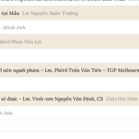
 tại Mẫu
Lm Nguyễn Xuân Trường
. Minh Anh
hêrô Phan Văn Lợi
trở nên người phàm – Lm. Phêrô Trần Văn Tiến – TGP Melbour
ì sẽ được - Lm. Vinh-sơn Nguyễn Văn Định, CS
Giáo Hội Năm
h Anh