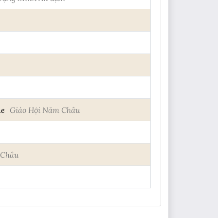
ne
Giáo Hội Năm Châu
 Châu