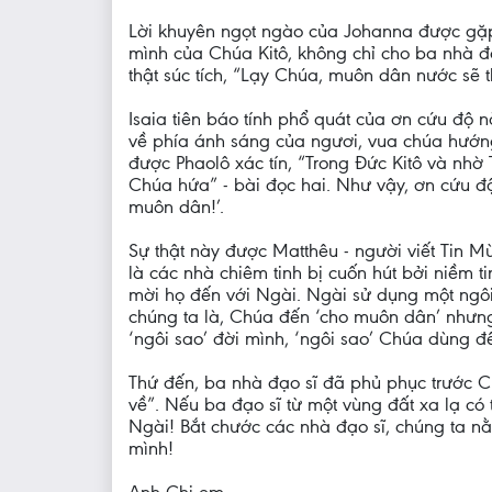
Lời khuyên ngọt ngào của Johanna được gặp l
mình của Chúa Kitô, không chỉ cho ba nhà đạ
thật súc tích, “Lạy Chúa, muôn dân nước sẽ t
Isaia tiên báo tính phổ quát của ơn cứu độ 
về phía ánh sáng của ngươi, vua chúa hướng
được Phaolô xác tín, “Trong Đức Kitô và nh
Chúa hứa” - bài đọc hai. Như vậy, ơn cứu đ
muôn dân!’.
Sự thật này được Matthêu - người viết Tin M
là các nhà chiêm tinh bị cuốn hút bởi niềm 
mời họ đến với Ngài. Ngài sử dụng một ngôi 
chúng ta là, Chúa đến ‘cho muôn dân’ nhưng 
‘ngôi sao’ đời mình, ‘ngôi sao’ Chúa dùng để
Thứ đến, ba nhà đạo sĩ đã phủ phục trước C
về”. Nếu ba đạo sĩ từ một vùng đất xa lạ có
Ngài! Bắt chước các nhà đạo sĩ, chúng ta nằ
mình!