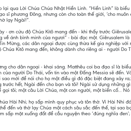
ại qua Lời Chúa Chúa Nhật Hiển Linh. “Hiển Linh” là biểu lộ
o sĩ phương Đông, nhưng còn cho toàn thế giới, ‘cho muôn d
hờ lạy Ngài!”.
này - ơn cứu độ Chúa Kitô mang đến - khi thấy trước Giêrusa
 về ánh bình minh của ngươi” - bài đọc một. Giêrusalem là
ờ Tin Mừng, các dân ngoại được cùng thừa kế gia nghiệp với 
ộ Chúa Kitô mang đến, không dành cho riêng ai - người Do 
ừng cho dân ngoại - khai sáng. Matthêu coi ba đạo sĩ là biểu
tin của người Do Thái, vốn tin vào một Đấng Messia sẽ đến.
sao mới để nói cho họ một điều gì đó đặc biệt đang xảy ra;
trước hết, Ngài đến cho bạn và tôi! Ngài sử dụng những gì q
 gọi tôi; một câu Lời Chúa, một con người, một biến cố... Nó 
húa Hài Nhi; họ sấp mình quy phục và tôn thờ. Vì Hài Nhi đó
 thể đến và thờ lạy Chúa một cách sâu sắc đến thế, tại sao b
m sấp mặt xuống đất để cầu nguyện theo ‘đúng nghĩa đen’; ho