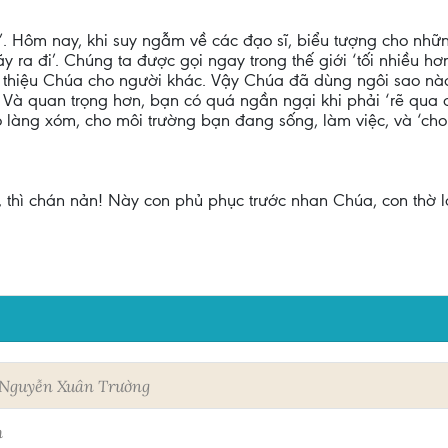
. Hôm nay, khi suy ngẫm về các đạo sĩ, biểu tượng cho nhữ
hãy ra đi’. Chúng ta được gọi ngay trong thế giới ‘tối nhiều 
ới thiệu Chúa cho người khác. Vậy Chúa đã dùng ngôi sao n
Và quan trọng hơn, bạn có quá ngần ngại khi phải ‘rẽ qua đ
o làng xóm, cho môi trường bạn đang sống, làm việc, và ‘ch
i, thì chán nản! Này con phủ phục trước nhan Chúa, con thờ 
Nguyễn Xuân Trường
h