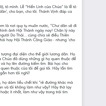
, tỏ mình. Lễ “Hiển Linh của Chúa” là lễ tỏ
ân’, cho bạn, cho tôi. Thánh Vịnh đáp ca
lem là nơi quy tụ muôn nước, “Chư dân sẽ đi
 hình ảnh Hội Thánh ngày nay! Chân lý này
người Do Thái… cùng chia sẻ điều Thiên
Thái hay Hội Thánh Công Giáo - nhưng ‘cho
 tượng đại diện cho thế giới lương dân. Họ
 Và Chúa đã dùng những gì họ quen thuộc để
 và họ lên đường kiếm tìm. Bài học cho
uen thuộc của tôi để gọi tôi. Hãy lần tìm
gần hơn tôi nghĩ!
, họ dám liều chết khi “rẽ đường khác mà
ạn và tôi không làm như vậy? Hãy thờ lạy
ặc ít nhất, làm như vậy trong trái tim