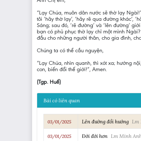
Anh Chị em,
“Lạy Chúa, muôn dân nước sẽ thờ lạy Ngài!”
tôi ‘hãy thờ lạy’, ‘hãy rẽ qua đường khác’, ‘
Sáng; sau đó, ‘rẽ đường’ và ‘lên đường’ gi
bạn có phủ phục thờ lạy chỉ một mình Ngài? 
đầu cho những người thân, cho gia đình, ch
Chúng ta có thể cầu nguyện,
“Lạy Chúa, nhìn quanh, thì xót xa; hướng nộ
con, biến đổi thế giới!”, Amen.
(Tgp. Huế)
Bài có liên quan
Lên đường đổi hướng
Lm 
03/01/2025
Đời đời hơn
Lm Minh An
03/01/2025