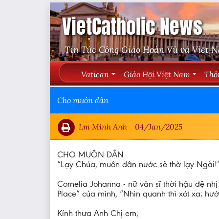
VietCatholic News
Tin Tức Công Giáo Hoàn Vũ và Việt 
Vatican
Giáo Hội Việt Nam
Thô
Cho muôn dân
Lm Minh Anh
04/Jan/2025
CHO MUÔN DÂN
“Lạy Chúa, muôn dân nước sẽ thờ lạy Ngài!”
Cornelia Johanna - nữ văn sĩ thời hậu đệ nhị
Place” của mình, “Nhìn quanh thì xót xa; hư
Kính thưa Anh Chị em,