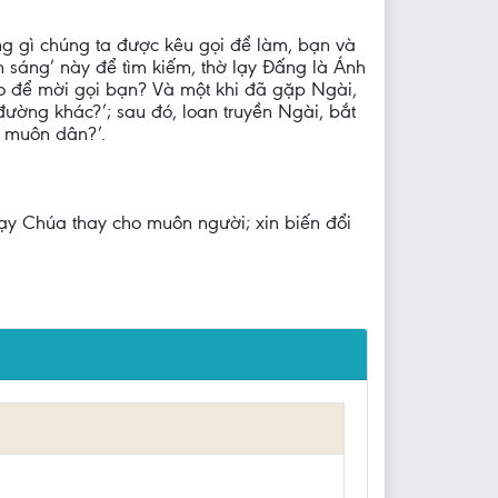
ng gì chúng ta được kêu gọi để làm, bạn và
hơn sáng’ này để tìm kiếm, thờ lạy Đấng là Ánh
ào để mời gọi bạn? Và một khi đã gặp Ngài,
ường khác?’; sau đó, loan truyền Ngài, bắt
o muôn dân?’.
lạy Chúa thay cho muôn người; xin biến đổi