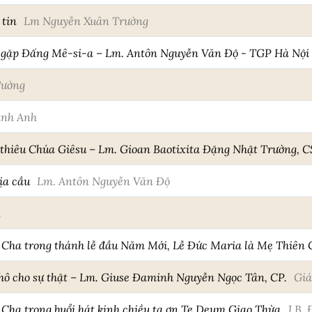
 tin
Lm Nguyễn Xuân Trường
ã gặp Đấng Mê-si-a – Lm. Antôn Nguyễn Văn Độ - TGP Hà Nội
Tường
nh Anh
 thiêu Chúa Giêsu – Lm. Gioan Baotixita Đặng Nhật Trường, 
ịa cầu
Lm. Antôn Nguyễn Văn Độ
h
 Cha trong thánh lễ đầu Năm Mới, Lễ Đức Maria là Mẹ Thiên
 hô cho sự thật – Lm. Giuse Đaminh Nguyễn Ngọc Tân, CP.
Giá
Cha trong buổi hát kinh chiều tạ ơn Te Deum Giao Thừa
J.B.