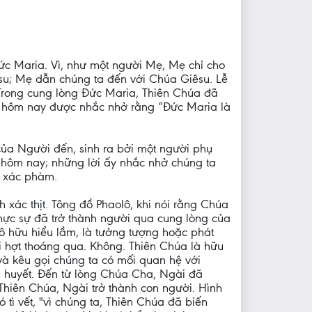
c Maria. Vì, như một người Mẹ, Mẹ chỉ cho
su; Mẹ dẫn chúng ta đến với Chúa Giêsu. Lễ
Trong cung lòng Đức Maria, Thiên Chúa đã
, hôm nay được nhắc nhở rằng “Đức Maria là
ủa Người đến, sinh ra bởi một người phụ
y hôm nay; những lời ấy nhắc nhở chúng ta
a xác phàm.
h xác thịt. Tông đồ Phaolô, khi nói rằng Chúa
hực sự đã trở thành người qua cung lòng của
ô hữu hiểu lầm, là tưởng tượng hoặc phát
i hợt thoáng qua. Không. Thiên Chúa là hữu
và kêu gọi chúng ta có mối quan hệ với
u huyết. Đến từ lòng Chúa Cha, Ngài đã
Thiên Chúa, Ngài trở thành con người. Hình
tì vết, "vì chúng ta, Thiên Chúa đã biến