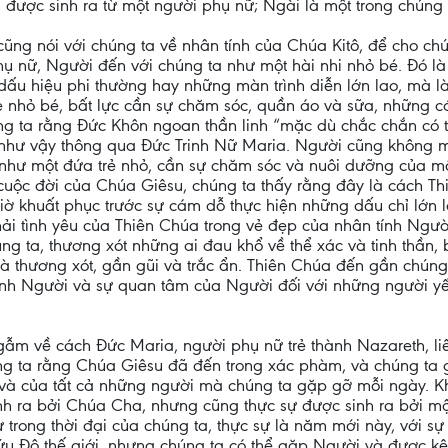
ài được sinh ra từ một người phụ nữ; Ngài là một trong chúng 
cũng nói với chúng ta về nhân tính của Chúa Kitô, để cho chú
 phụ nữ, Người đến với chúng ta như một hài nhi nhỏ bé. Đó 
dấu hiệu phi thường hay những màn trình diễn lớn lao, mà 
rẻ nhỏ bé, bất lực cần sự chăm sóc, quần áo và sữa, những c
húng ta rằng Đức Khôn ngoan thần linh “mặc dù chắc chắn có
 như vậy thông qua Đức Trinh Nữ Maria. Người cũng không 
như một đứa trẻ nhỏ, cần sự chăm sóc và nuôi dưỡng của mộ
g cuộc đời của Chúa Giêsu, chúng ta thấy rằng đây là cách 
ờ khuất phục trước sự cám dỗ thực hiện những dấu chỉ lớn 
ải tình yêu của Thiên Chúa trong vẻ đẹp của nhân tính Người
g ta, thương xót những ai đau khổ về thể xác và tinh thần,
à thương xót, gần gũi và trắc ẩn. Thiên Chúa đến gần chúng
ính Người và sự quan tâm của Người đối với những người yế
gẫm về cách Đức Maria, người phụ nữ trẻ thành Nazareth, li
 ta rằng Chúa Giêsu đã đến trong xác phàm, và chúng ta g
a và của tất cả những người mà chúng ta gặp gỡ mỗi ngày. 
nh ra bởi Chúa Cha, nhưng cũng thực sự được sinh ra bởi m
trong thời đại của chúng ta, thực sự là năm mới này, với s
u Độ thế giới, nhưng chúng ta có thể gặp Người và được kê