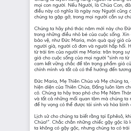
mọi con người. Nếu Người, là Chúa Con, đã
điều này có nghĩa là ngày nay Người cũng đ
chúng ta gặp gỡ, trong mọi người cần sự ch
Chúng ta hãy phó thác năm mới này cho Đức
trong những điều nhỏ bé của cuộc sống. Xin 
bảo vệ, như Đức Maria, món quà quý giá của
người già, người cô đơn và người hấp hối. H
từ trái tim của người mẹ Maria: trân trọng s
giá cho cuộc sống của mọi người "sinh ra từ 
cam kết vững chắc để tôn trọng phẩm giá của 
chính mình và tất cả có thể hướng đến tương
Đức Maria, Mẹ Thiên Chúa và Mẹ chúng ta, đ
hiện diện của Thiên Chúa, Đấng luôn làm ch
cỏ. Chúng ta hãy trao phó cho Mẹ Năm Thán
và tất cả những mối quan tâm mà chúng ta m
để hy vọng có thể được tái sinh và hòa bình c
Lịch sử cho chúng ta biết rằng tại Ephêsô, k
Chúa!”. Chắc chắn những chiếc gậy gộc là l
ta không có gậy gộc, nhưng chúng ta có trái