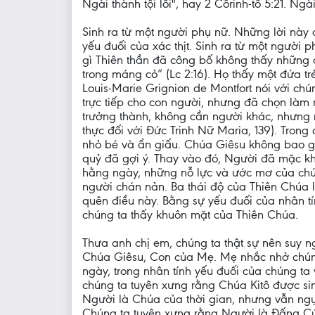
Ngài thành tội lỗi", hay 2 Côrinh-tô 5:21. Ng
Sinh ra từ một người phụ nữ. Những lời này 
yếu đuối của xác thịt. Sinh ra từ một người
gì Thiên thần đã công bố không thấy những 
trong máng cỏ” (Lc 2:16). Họ thấy một đứa t
Louis-Marie Grignion de Montfort nói với c
trực tiếp cho con người, nhưng đã chọn làm
trưởng thành, không cần người khác, nhưng 
thực đối với Đức Trinh Nữ Maria, 139). Tron
nhỏ bé và ẩn giấu. Chúa Giêsu không bao gi
quỷ đã gợi ý. Thay vào đó, Người đã mặc kh
hằng ngày, những nỗ lực và ước mơ của chún
người chán nản. Ba thái độ của Thiên Chúa l
quên điều này. Bằng sự yếu đuối của nhân t
chúng ta thấy khuôn mặt của Thiên Chúa.
Thưa anh chị em, chúng ta thật sự nên suy n
Chúa Giêsu, Con của Mẹ. Mẹ nhắc nhở chúng
ngày, trong nhân tính yếu đuối của chúng t
chúng ta tuyên xưng rằng Chúa Kitô được si
Người là Chúa của thời gian, nhưng vẫn ngự 
Chúng ta tuyên xưng rằng Người là Đấng Cứ