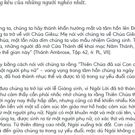
ng kêu của những người nghèo nhất.
ta, chúng ta hãy thành khẩn hướng mắt và tâm hồn lên Đứ
ta trở về với Chúa Giêsu; Mẹ nói với chúng ta về Chúa Giê
Chúa, một lần nữa dìm chúng ta vào mầu nhiệm Giáng sinh. 
g ta, những người đã mở Cửa Thánh để khai mạc Năm Thánh
hế gian này” (Thánh Ambrose, Tập 42, 4: PL, VII).
 bằng cách nói với chúng ta rằng “Thiên Chúa đã sai Con c
i một người phụ nữ” – vang vọng trong tâm hồn chúng ta ngà
 đã hoá thành nhục thể và được tỏ lộ trong sự yếu đuối củ
a chúng ta trở lại với lễ Giáng sinh, vì Ngôi Lời đã trở thàn
 như cảm thấy cần phải nhắc nhở chúng ta rằng Thiên Chúa t
 ngày nay thấy hấp dẫn, nhưng cũng có thể khiến nhiều Kit
gắn liền với một số cảm xúc tôn giáo mơ hồ hoặc cảm xúc hờ
từ một người phụ nữ; Ngài có một khuôn mặt và một cái tên, 
úng ta, được sinh ra từ một người phụ nữ, có xác thịt và má
aria. Từ thiên đàng cao nhất, Ngài xuống trái đất. Con của 
đến giữa chúng ta trong sự yếu đuối; mặc dù Ngài không có 