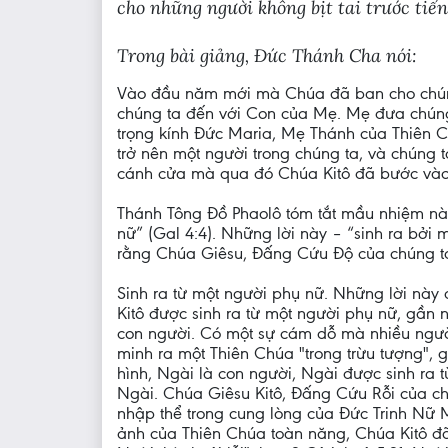
cho những người không bịt tai trước tiế
Trong bài giảng, Đức Thánh Cha nói:
Vào đầu năm mới mà Chúa đã ban cho chúng 
chúng ta đến với Con của Mẹ. Mẹ đưa chúng 
trọng kính Đức Maria, Mẹ Thánh của Thiên 
trở nên một người trong chúng ta, và chún
cánh cửa mà qua đó Chúa Kitô đã bước vào t
Thánh Tông Đồ Phaolô tóm tắt mầu nhiệm này
nữ” (Gal 4:4). Những lời này – “sinh ra bở
rằng Chúa Giêsu, Đấng Cứu Độ của chúng ta,
Sinh ra từ một người phụ nữ. Những lời này đư
Kitô được sinh ra từ một người phụ nữ, gần
con người. Có một sự cám dỗ mà nhiều người
minh ra một Thiên Chúa "trong trừu tượng", 
hình, Ngài là con người, Ngài được sinh ra 
Ngài. Chúa Giêsu Kitô, Đấng Cứu Rỗi của ch
nhập thể trong cung lòng của Đức Trinh Nữ M
ảnh của Thiên Chúa toàn năng, Chúa Kitô đã 