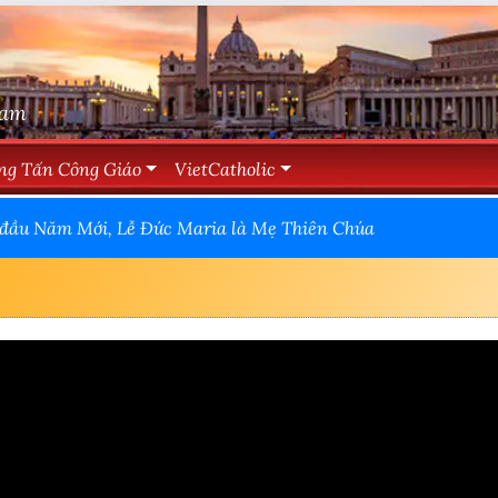
Nam
ng Tấn Công Giáo
VietCatholic
 đầu Năm Mới, Lễ Đức Maria là Mẹ Thiên Chúa