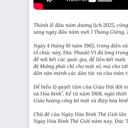
Thánh lễ đầu năm dương lịch 2025, cũng 
sáng ngày đầu năm mới 1 Tháng Giêng, 
Ngày 4 tháng 10 năm 1965, trong diễn vă
tổ chức này, Đức Phaolô VI đã long trọn
để nối kết các quốc gia, để liên kết nước
đệ không phải chỉ cho một số, mà cho tất
dẫn vận mệnh các dân tộc và của toàn th
Để biểu lộ quyết tâm của Giáo Hội đối vớ
và Hòa bình”. Kể từ năm 1968, ngài thiết
Giáo hoàng công bố một sứ điệp hòa bình
Chủ đề của Ngày Hòa Bình Thế Giới lần t
Ngày Hòa Bình Thế Giới năm nay, Đức T