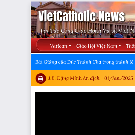
VietCatholic News
Tin Tức Công Giáo Hoàn Vũ và Việt 
Vatican
Giáo Hội Việt Nam
Thô
Bài Giảng của Đức Thánh Cha trong thánh lễ
J.B. Đặng Minh An dịch
01/Jan/2025