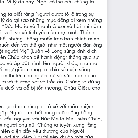
ta. Vì lý do này, Ngài có thể cứu chúng ta.
ng ta biết rằng Người được tỏ lộ trong sự
là lý do tại sao những mục đồng đi xem những
là “Đức Maria và Thánh Giuse và hài nhi nằm
ái vuốt ve và tình yêu của mẹ mình. Thánh
 thể, nhưng không muốn trao ban chính mình
muốn đến với thế giới như một người đàn ông
t người Mẹ” (Luận về Lòng sùng kính đích
Thiên Chúa chọn để hành động: thông qua sự
lao và áp đặt mình lên người khác, như ma
, ngự giữa chúng ta, chia sẻ cuộc sống
 ban thị lực cho người mù và sức mạnh cho
 ta và thương xót và trắc ẩn. Chúng ta đừng
u đuối và dễ bị tổn thương, Chúa Giêsu cho
ên tục đưa chúng ta trở về với mầu nhiệm
ặp Người trên hết trong cuộc sống hằng
Khi cầu nguyện với Đức Mẹ là Mẹ Thiên Chúa,
ột người phụ nữ. Chúng ta tuyên xưng rằng
ự hiện diện đầy yêu thương của Người.
u gọi tìm kiếm Người trên khuôn mặt của