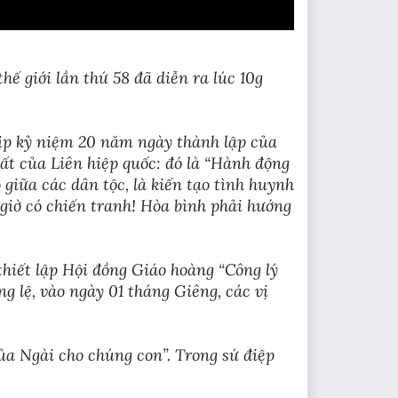
ế giới lần thứ 58 đã diễn ra lúc 10g
dịp kỷ niệm 20 năm ngày thành lập của
ất của Liên hiệp quốc: đó là “Hành động
o giữa các dân tộc, là kiến tạo tình huynh
 giờ có chiến tranh! Hòa bình phải hướng
thiết lập Hội đồng Giáo hoàng “Công lý
g lệ, vào ngày 01 tháng Giêng, các vị
ủa Ngài cho chúng con”. Trong sứ điệp