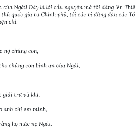
 của Ngài! Đây là lời cầu nguyện mà tôi dâng lên Thiên
hủ quốc gia và Chính phủ, tới các vị đứng đầu các Tổ 
iện chí.
c nợ chúng con,
 cho chúng con bình an của Ngài,
giải trừ vũ khí,
o anh chị em mình,
rằng họ mắc nợ Ngài,