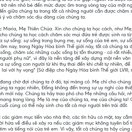
 trở nên nhỏ bé đến mức được ôm trong vòng tay của một ng
ến giữa chúng ta trong tất cả những người cần được chăm 
ú ý và chăm sóc dịu dàng của chúng ta.
 Maria, Mẹ Thiên Chúa. Xin cho chúng ta học cách, như Mẹ,
cho chúng ta học cách chăm sóc mọi đứa trẻ được sinh ra từ
 sự sống: sự sống trong bụng mẹ, sự sống của trẻ em, sự s
ôm nay, trong Ngày Hòa bình Thế giới này, tất cả chúng ta 
ự sống, chăm sóc những cuộc sống bị tổn thương - có rất nhiề
người phụ nữ", vì đây là nền tảng để xây dựng một nền văn h
sự sống con người từ khi thụ thai đến khi chết tự nhiên, để
 lai với hy vọng" (Sứ điệp cho Ngày Hòa bình Thế giới LVIII
ang chờ đợi chúng ta ở đó, tại máng cỏ. Mẹ chỉ cho chúng 
úng ta ngạc nhiên, Đấng không đến trong sự uy nghi của th
h mới này. Chúng ta hãy trao phó cho Mẹ những câu hỏi, nh
ang trong lòng. Mẹ là mẹ của chúng ta, mẹ của chúng ta! C
uối cùng có thể nảy sinh cho tất cả mọi người trên trái đất.
hi các giám mục tiến vào nhà thờ, các tín hữu có mặt, tay c
ời hứa về điều sẽ xảy ra nếu các giám mục không tuyên bố 
 tim và tiếng nói của trẻ em. Vì vậy, tất cả chúng ta hãy cù