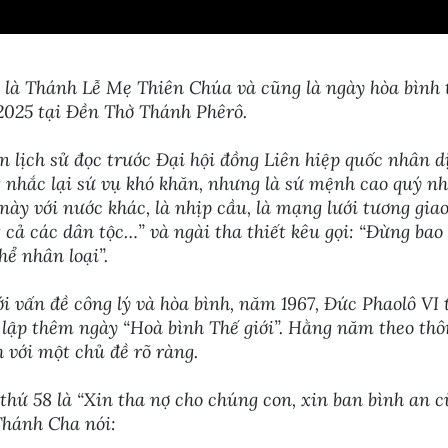
là Thánh Lễ Mẹ Thiên Chúa và cũng là ngày hòa bình th
2025 tại Đền Thờ Thánh Phêrô.
n lịch sử đọc trước Đại hội đồng Liên hiệp quốc nhân 
g nhắc lại sứ vụ khó khăn, nhưng là sứ mệnh cao quý nh
 này với nước khác, là nhịp cầu, là mạng lưới tương gia
 cả các dân tộc…” và ngài tha thiết kêu gọi: “Đừng bao
ể nhân loại”.
i vấn đề công lý và hòa bình, năm 1967, Đức Phaolô VI 
 lập thêm ngày “Hoà bình Thế giới”. Hằng năm theo thôn
 với một chủ đề rõ ràng.
hứ 58 là “Xin tha nợ cho chúng con, xin ban bình an c
hánh Cha nói: