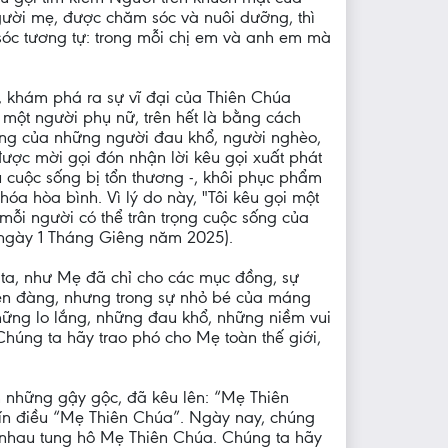
ười mẹ, được chăm sóc và nuôi dưỡng, thì
sóc tương tự: trong mỗi chị em và anh em mà
 khám phá ra sự vĩ đại của Thiên Chúa
 một người phụ nữ, trên hết là bằng cách
ống của những người đau khổ, người nghèo,
được mời gọi đón nhận lời kêu gọi xuất phát
u cuộc sống bị tổn thương -, khôi phục phẩm
óa hòa bình. Vì lý do này, "Tôi kêu gọi một
 mỗi người có thể trân trọng cuộc sống của
, ngày 1 Tháng Giêng năm 2025).
ta, như Mẹ đã chỉ cho các mục đồng, sự
iên đàng, nhưng trong sự nhỏ bé của máng
ững lo lắng, những đau khổ, những niềm vui
húng ta hãy trao phó cho Mẹ toàn thế giới,
ầm những gậy gộc, đã kêu lên: “Mẹ Thiên
tín điều “Mẹ Thiên Chúa”. Ngày nay, chúng
ng nhau tung hô Mẹ Thiên Chúa. Chúng ta hãy