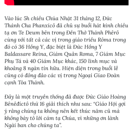
Vào lúc 5h chiều Chúa Nhật 31 tháng 12, Đức
Thánh Cha Phanxicô đã chủ sự buổi hát kinh chiều
tạ ơn Te Deum bên trong Đền Thờ Thánh Phêrô
cùng với tất cả các vị trong giáo triều Rôma trong
đó có 36 Hồng Y, đặc biệt là Đức Hồng Y
Baldassare Reina, Giám Quản Roma, 7 Giám Mục
Phụ Tá và 40 Giám Mục khác, 150 linh mục và
khoảng 8 ngàn tín hữu. Hiện diện trong buổi lễ
cũng có đông đảo các vị trong Ngoại Giao Đoàn
cạnh Tòa Thánh.
Đây là một truyền thống đã được Đức Giáo Hoàng
Bênêđíctô thứ 16 giải thích như sau: “Giáo Hội gợi
ý rằng chúng ta không nên kết thúc năm cũ mà
không bày tỏ lời cám tạ Chúa, vì những ơn lành
Ngài ban cho chúng ta”.