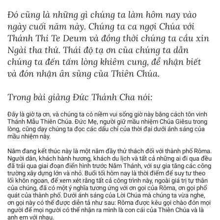
Đó cũng là những gì chúng ta làm hôm nay vào
ngày cuối năm này. Chúng ta ca ngợi Chúa với
Thánh Thi Te Deum và đồng thời chúng ta cầu xin
Ngài tha thứ. Thái độ tạ ơn của chúng ta dẫn
chúng ta đến tấm lòng khiêm cung, để nhận biết
và đón nhận ân sủng của Thiên Chúa.
Trong bài giảng Đức Thánh Cha nói:
Đây là giờ tạ ơn, và chúng ta có niềm vui sống giờ này bằng cách tôn vinh
Thánh Mẫu Thiên Chúa. Đức Mẹ, người giữ mầu nhiệm Chúa Giêsu trong
lòng, cũng dạy chúng ta đọc các dấu chỉ của thời đại dưới ánh sáng của
mầu nhiệm này.
Năm đang kết thúc này là một năm đầy thử thách đối với thành phố Rôma.
Người dân, khách hành hương, khách du lịch và tất cả những ai đi qua đều
đã trải qua giai đoạn điển hình trước Năm Thánh, với sự gia tăng các công
trường xây dựng lớn và nhỏ. Buổi tối hôm nay là thời điểm để suy tư theo
lối khôn ngoan, để xem xét rằng tất cả công trình này, ngoài giá trị tự thân
của chúng, đã có một ý nghĩa tương ứng với ơn gọi của Rôma, ơn gọi phổ
quát của thành phố. Dưới ánh sáng của Lời Chúa mà chúng ta vừa nghe,
ơn gọi này có thể được diễn tả như sau: Rôma được kêu gọi chào đón mọi
người để mọi người có thể nhận ra mình là con cái của Thiên Chúa và là
anh em với nhau.