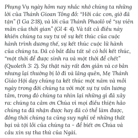
Phụng Vụ ngày hôm nay nhắc nhớ chúng ta những
lời của Thánh Gioan Tông đồ: “Hỡi các con, giờ đã
tận” (1 Ga 2:18), và lời của Thánh Phaolô về “sự viên
mãn của thời gian” (Gl 4: 4). Và tất cả điều này
khiến chúng ta suy tư về sự kết thúc của cuộc
hành trình dương thế, sự kết thúc cuộc lữ hành
của chúng ta. Đã có bắt đầu tất sẽ có hồi kết thúc,
“một thời để được sinh ra và một thời để chết”
(Quoleth 3: 2). Sự thật này rất đơn giản và cơ bản
nhưng lại thường bị lờ đi và lãng quên, Mẹ Thánh
Giáo Hội dạy chúng ta kết thúc một năm và mỗi
ngày trong đời chúng ta với một sự tự vấn lương
tâm, trong đó chúng ta nhìn lại những gì đã xảy
ra: chúng ta cảm ơn Chúa vì mọi điều thiện hảo
chúng ta đã nhận được hay đã có thể làm được,
đồng thời chúng ta cũng suy nghĩ về những thất
bại và tội lỗi của chúng ta - để biết ơn Chúa và
cầu xin sự tha thứ của Ngài.