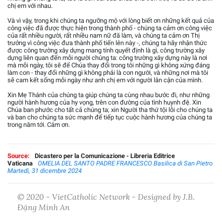
chị em với nhau.
Và vì vậy, trong khi chúng ta ngưỡng mộ với lòng biết ơn những kết quả của
công việc đã được thực hiện trong thành phố - chúng ta cảm ơn công việc
của rất nhiều người, rất nhiều nam nữ đã làm, và chúng ta cảm ơn Thị
trưởng vì công việc đưa thành phố tiến lên này -, chúng ta hãy nhận thức
được công trường xây dựng mang tính quyết định là gì, công trường xây
dựng liên quan đến mỗi người chúng ta: công trường xây dựng này là nơi
mà mỗi ngày, tôi sẽ để Chúa thay đổi trong tôi những gì không xứng đáng
làm con - thay đổi những gì không phải là con người, và những nơi mà tôi
sẽ cam kết sống mỗi ngày như anh chị em với người lân cận của mình.
Xin Mẹ Thánh của chúng ta giúp chúng ta cùng nhau bước đi, như những
người hành hương của hy vọng, trên con đường của tình huynh đệ. Xin
Chúa ban phước cho tất cả chúng ta; xin Người tha thứ tội lỗi cho chúng ta
và ban cho chúng ta sức mạnh để tiếp tục cuộc hành hương của chúng ta
trong năm tới. Cảm ơn.
Source:
Dicastero per la Comunicazione - Libreria Editrice
Vaticana
OMELIA DEL SANTO PADRE FRANCESCO Basilica di San Pietro
Martedì, 31 dicembre 2024
© 2020 - VietCatholic Network - Designed by J.B.
Đặng Minh An