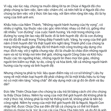
Vì vậy, vào lúc này, chúng ta muốn dâng lời tạ ơn Chúa vì Người đã cho
phép chúng ta làm việc, làm việc chăm chỉ, và trên hết là vì Người đã cho
chúng ta làm việc với ý thức lớn lao này, với tầm nhìn rộng lớn này, đó là hy
vọng của tình anh em.
Khẩu hiệu của Năm Thánh, “Những người hành hương của Hy vọng”, có
nhiều ý nghĩa, tùy thuộc vào các góc nhìn khác nhau có thể có, giống như
rất nhiều “con đường” của cuộc hành hương. Và một trong những con
đường hy vọng lớn lao này để bước đi là tình huynh đệ: đó là con đường
mà tôi đã đề xuất trong Thông điệp Fratelli tutti. Vâng, hy vọng của thế giới
nằm ở tình huynh đệ! Và thật tuyệt khi nghĩ rằng Thành phố của chúng ta
trong những tháng gần đây đã trở thành một công trường xây dựng cho
mục đích này, với ý nghĩa chung này: đó là chuẩn bị chào đón những người
nam và nữ từ khắp nơi trên thế giới, những người Công Giáo và Kitô hữu
thuộc các tín ngưỡng khác, những người tin theo mọi tôn giáo, những
người tìm kiếm sự thật, tự do, công lý và hòa bình, tất cả những người hành
hương của hy vọng và tình huynh đệ.
Nhưng chúng ta phải tự hỏi: liệu quan điểm này có cơ sở không? Liệu hy
vọng về một nhân loại huynh đệ phải chăng chỉ là một khẩu hiệu tu từ hay
nó có một nền tảng “vững chãi” để xây dựng một cái gì đó ổn định và lâu
dài?
Đức Mẹ Thiên Chúa ban cho chúng ta câu trả lời bằng cách chỉ cho chúng
ta thấy Chúa Giêsu. Niềm hy vọng của một thế giới huynh đệ không phải là
một ý thức hệ, không phải là một hệ thống kinh tế, không phải là tiến bộ
công nghệ. Niềm hy vọng của một thế giới huynh đệ là Người, Người Con
nhập thể, được Chúa Cha sai đến để tất cả chúng ta có thể trở thành
những gì chúng ta là, tức là con cái của Chúa Cha trên trời, và do đó là anh