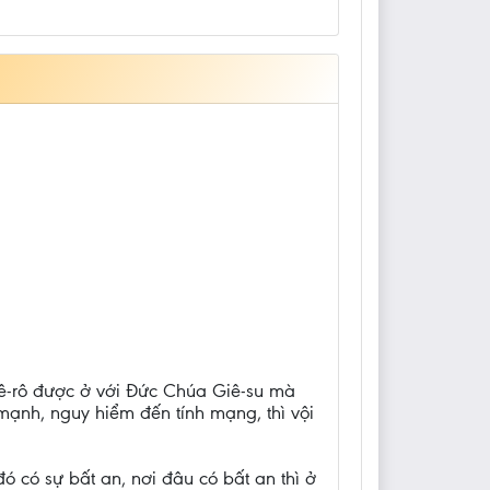
Phê-rô được ở với Đức Chúa Giê-su mà
 mạnh, nguy hiểm đến tính mạng, thì vội
 đó có sự bất an, nơi đâu có bất an thì ở