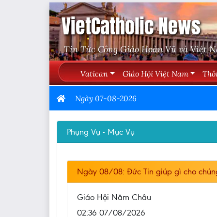
VietCatholic News
Tin Tức Công Giáo Hoàn Vũ và Việt 
Vatican
Giáo Hội Việt Nam
Thô
Ngày 07-08-2026
Phụng Vụ - Mục Vụ
Ngày 08/08: Đức Tin giúp gì cho chún
Giáo Hội Năm Châu
02:36 07/08/2026