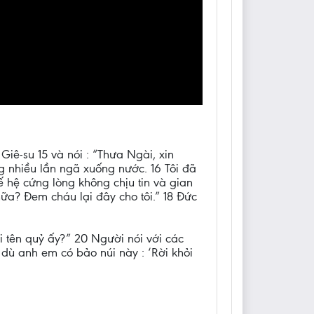
iê-su 15 và nói : “Thưa Ngài, xin
ng nhiều lần ngã xuống nước. 16 Tôi đã
 hệ cứng lòng không chịu tin và gian
ữa? Đem cháu lại đây cho tôi.” 18 Đức
i tên quỷ ấy?” 20 Người nói với các
ì dù anh em có bảo núi này : ‘Rời khỏi