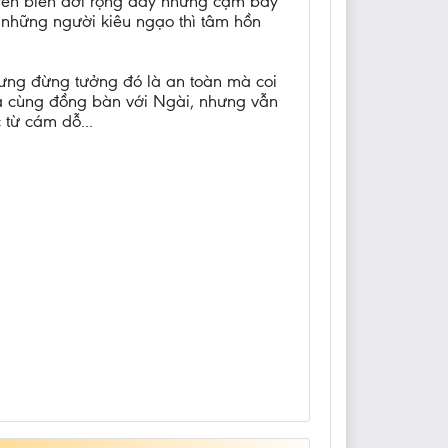
 trên biển đời rộng đầy những cạm bẩy
những người kiêu ngạo thì tâm hồn
hưng đừng tưởng đó là an toàn mà coi
à cùng đồng bàn với Ngài, nhưng vẫn
 từ cám dỗ...