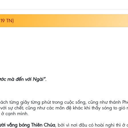
19 TN)
nước mà đến với Ngài”.
thách từng giây từng phút trong cuộc sống, cũng như thánh 
n với sự chết; cũng như các môn đệ khác khi thấy sóng to gió
 ở cạnh mình.
gười vắng bóng Thiên Chúa
, bởi vì nơi đâu có hoài nghi thì ở