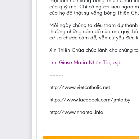
Một tâm hồn vắng bóng Thiên Chúa thì 
của quỷ ma. Chỉ có người kiêu ngạo m
của họ đã thật sự vắng bóng Thiên Chú
Mỗi ngày chúng ta đều tham dự thánh l
thường những cám dỗ của ma quỷ, bởi 
cứ sa chước cám dỗ, vẫn cứ yếu đức ti
Xin Thiên Chúa chúc lành cho chúng ta
Lm. Giuse Maria Nhân Tài, csjb.
---------
http://www.vietcatholic.net
https://www.facebook.com/jmtaiby
http://www.nhantai.info