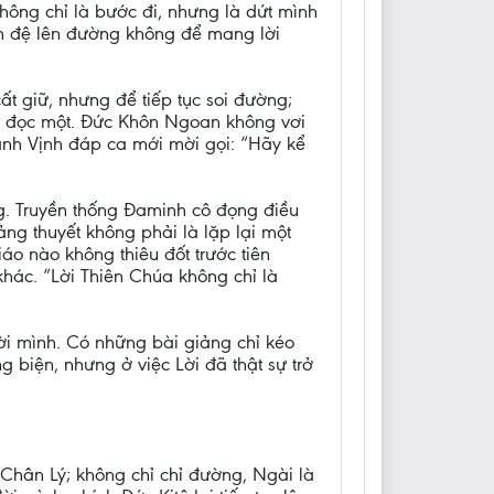
không chỉ là bước đi, nhưng là dứt mình
môn đệ lên đường không để mang lời
t giữ, nhưng để tiếp tục soi đường;
i đọc một. Đức Khôn Ngoan không vơi
Thánh Vịnh đáp ca mới mời gọi: “Hãy kể
ng. Truyền thống Đaminh cô đọng điều
ng thuyết không phải là lặp lại một
áo nào không thiêu đốt trước tiên
khác. “Lời Thiên Chúa không chỉ là
đời mình. Có những bài giảng chỉ kéo
 biện, nhưng ở việc Lời đã thật sự trở
.
 Chân Lý; không chỉ chỉ đường, Ngài là