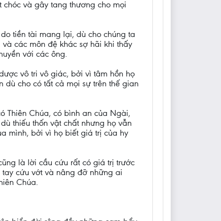
hết chóc và gây tang thương cho mọi
do tiền tài mang lại, dù cho chúng ta
, và các môn đệ khác sợ hãi khi thấy
huyền với các ông.
ược vô tri vô giác, bởi vì tâm hồn họ
dù cho có tất cả mọi sự trên thế gian
có Thiên Chúa, có bình an của Ngài,
 dù thiếu thốn vật chất nhưng họ vẫn
mình, bởi vì họ biết giá trị của hy
ng là lời cầu cứu rất có giá trị trước
ơ tay cứu vớt và nâng đỡ những ai
hiên Chúa.