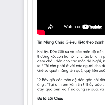
Tin Mừng Chúa Giê-su Ki-tô theo thánh
Khi ấy, Đức Giê-su và các môn đệ đến v
thương xót con trai tôi, vì cháu bị ki
đem cháu đến cho các môn đệ Ngài, nh
tà ! Tôi còn phải ở với các người cho 
Giê-su quát mắng tên quỷ, quỷ liền xuấ
19 Bấy giờ các môn đệ đến gần hỏi riên
ông : “Tại anh em kém tin ! Thầy bảo th
đây, qua bên kia !’ nó cũng sẽ qua, v
Đó là Lời Chúa