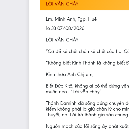
LỜI VẪN CHÁY
Lm. Minh Anh, Tgp. Huế
16:33 07/08/2026
LỜI VẪN CHÁY
“Cứ để kẻ chết chôn kẻ chết của họ. Cò
“Không biết Kinh Thánh là không biết Đ
Kính thưa Anh Chị em,
Biết Đức Kitô, không ai có thể đứng y
muôn nẻo - ‘Lời vẫn cháy’.
Thánh Đaminh đã sống đúng chuyển động
kiếm không phải là giữ chân lý cho mì
Thuyết, nơi Lời trở thành gia sản chun
Nguồn mạch của lối sống ấy phát xuất 