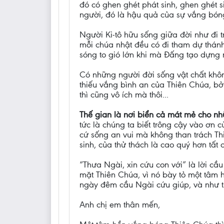
đó có ghen ghét phát sinh, ghen ghét s
người, đó là hậu quả của sự vắng bón
Người Ki-tô hữu sống giữa đời như đi t
mỗi chúa nhật đều có đi tham dự thánh 
sóng to gió lớn khi mà Đấng tạo dựng 
Có những người đời sống vật chất không
thiếu vắng bình an của Thiên Chúa, bởi
thì cũng vô ích mà thôi...
Thế gian là nơi biển cả mát mẻ cho n
tức là chúng ta biết trông cậy vào ơn 
cứ sống an vui mà không than trách Th
sinh, của thử thách là cao quý hơn tất 
“Thưa Ngài, xin cứu con với” là lời cầu
mặt Thiên Chúa, vì nó bày tỏ một tâm h
ngày đêm cầu Ngài cứu giúp, và như t
Anh chị em thân mến,