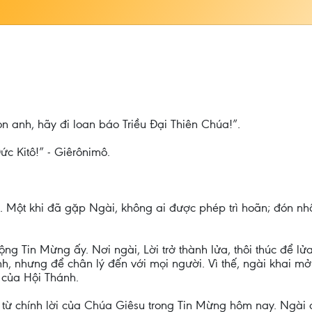
n anh, hãy đi loan báo Triều Đại Thiên Chúa!”.
ức Kitô!” - Giêrônimô.
ên. Một khi đã gặp Ngài, không ai được phép trì hoãn; đón n
 Tin Mừng ấy. Nơi ngài, Lời trở thành lửa, thôi thúc để lửa
nh, nhưng để chân lý đến với mọi người. Vì thế, ngài khai m
g của Hội Thánh.
từ chính lời của Chúa Giêsu trong Tin Mừng hôm nay. Ngài đ