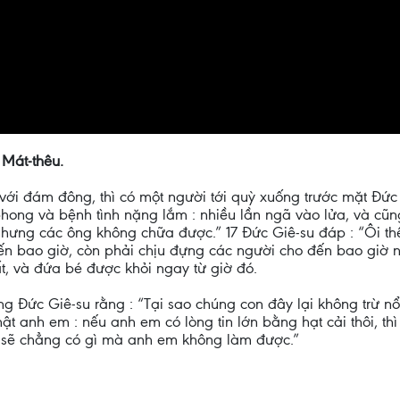
 Mát-thêu.
ới đám đông, thì có một người tới quỳ xuống trước mặt Đức G
nh phong và bệnh tình nặng lắm : nhiều lần ngã vào lửa, và cũ
ưng các ông không chữa được.” 17 Đức Giê-su đáp : “Ôi thế
đến bao giờ, còn phải chịu đựng các người cho đến bao giờ n
t, và đứa bé được khỏi ngay từ giờ đó.
g Đức Giê-su rằng : “Tại sao chúng con đây lại không trừ nổ
ật anh em : nếu anh em có lòng tin lớn bằng hạt cải thôi, th
à sẽ chẳng có gì mà anh em không làm được.”