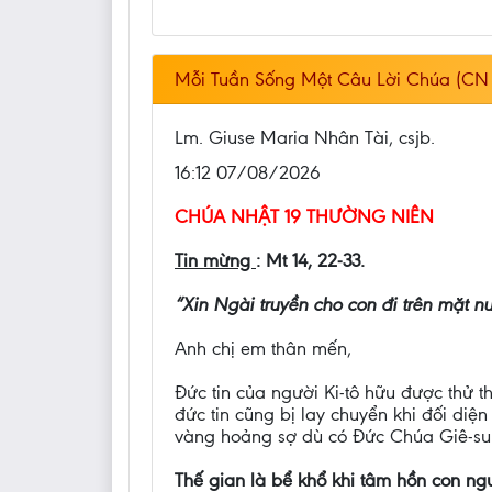
Mỗi Tuần Sống Một Câu Lời Chúa (CN 
Lm. Giuse Maria Nhân Tài, csjb.
16:12 07/08/2026
CHÚA NHẬT 19 THƯỜNG NIÊN
Tin mừng
: Mt 14, 22-33.
“Xin Ngài truyền cho con đi trên mặt 
Anh chị em thân mến,
Đức tin của người Ki-tô hữu được thử 
đức tin cũng bị lay chuyển khi đối diệ
vàng hoảng sợ dù có Đức Chúa Giê-su
Thế gian là bể khổ khi tâm hồn con n