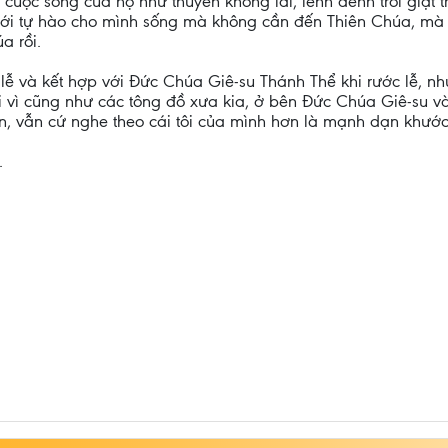
cuộc sống của họ như thuyền không lái, lênh đênh trôi giạt
ới tự hào cho mình sống mà không cần đến Thiên Chúa, mà 
a rồi.
ễ và kết hợp với Đức Chúa Giê-su Thánh Thể khi rước lễ, n
vì cũng như các tông đồ xưa kia, ở bên Đức Chúa Giê-su v
n, vẫn cứ nghe theo cái tôi của mình hơn là mạnh dạn khước
.