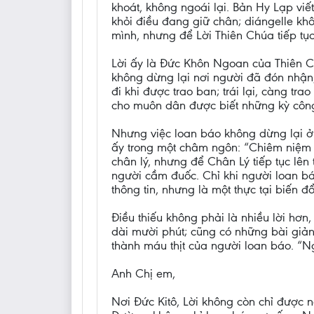
khoát, không ngoái lại. Bản Hy Lạp viế
khỏi điều đang giữ chân; diángelle khô
mình, nhưng để Lời Thiên Chúa tiếp tục
Lời ấy là Đức Khôn Ngoan của Thiên Ch
không dừng lại nơi người đã đón nhận
đi khi được trao ban; trái lại, càng t
cho muôn dân được biết những kỳ côn
Nhưng việc loan báo không dừng lại ở 
ấy trong một châm ngôn: “Chiêm niệm v
chân lý, nhưng để Chân Lý tiếp tục lên
người cầm đuốc. Chỉ khi người loan báo
thông tin, nhưng là một thực tại biến đổ
Điều thiếu không phải là nhiều lời hơn
dài mười phút; cũng có những bài giảng
thành máu thịt của người loan báo. “Ng
Anh Chị em,
Nơi Đức Kitô, Lời không còn chỉ được 