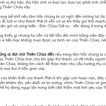
inh ra thù hận, thù hận sinh ra bạo lực, bạo lực phát sinh c
g Thiên Chúa vậy.
rong bể khổ nếu tâm hồn chúng ta cứ nghĩ đến những lợi lộc 
lễ, bởi vì như thánh Phê-rô vẫn cứ sợ khi thấy gió thổi mạnh
nên gió và sóng biển –Đức Chúa Giê-su - vẫn đang ở trong t
 thiếu gì nhưng họ vẫn cứ kết liễu đời mình bằng viên độc d
 vì tiền bạc không mua được sự bình an của Thiên Chúa, nên 
hững ai đợi chờ Thiên Chúa đến
nếu trong tâm hồn chúng ta 
của Thiên Chúa ban cho khi gặp thử thách; có rất nhiều người
iên Chúa, không tìm cách để thỏa mãn nhu cầu hưởng thụ của 
cả mọi thứ ở trần gian này.
 cứu khẩn thiết của thánh Phê-rô khi gặp cơn hoạn nạn, đây cũ
ồn khiêm tốn, yếu đuối và tin tưởng, chính Thiên Chúa sẽ gi
hế họ đang ngụp lặn trong biển đời thấm mát tình yêu của T