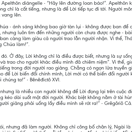
t Apelthōn diángelle - “Hãy lên đường loan báo!”. Apelthōn 
ng chỉ là cất tiếng, nhưng là để Lời tiếp tục đi tới. Người 
 vang lên.
úa - ánh sáng không bao giờ tàn lụi - không được ban để cấ
, nhưng luôn tìm đến những người còn chưa được nghe - bà
rao ban càng làm giàu cả người trao lẫn người nhận. Vì thế, 
g Chúa làm!”.
đó. Ở đây, Lời không chỉ là điều được biết, nhưng là sự số
à trao cho người khác điều mình đã chiêm niệm”. Vì thế, giả
 tiếng trong đời người rao giảng. Chẳng có ngọn lửa truyền gi
 để Lời biến đổi chính mình, Lời mới có thể biến đổi người 
i chúng ta!” - Bênêđictô XVI.
, nhưng là nhiều con người không để Lời đọng lại trên cuộc 
 kéo dài suốt một đời người. Khác biệt không nằm ở tài hùng
ười giảng phải uống lấy điều mình sẽ rót ra!” - Grêgôriô Cả
nói, nhưng đã làm người. Không chỉ công bố chân lý, Ngài là