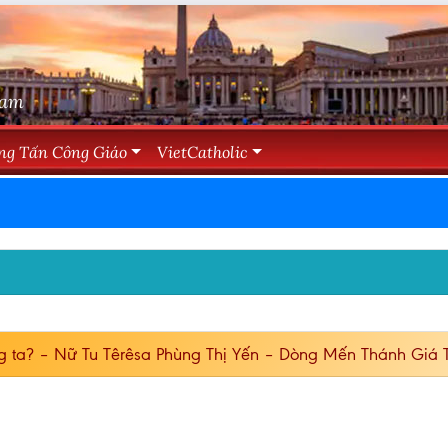
Nam
ng Tấn Công Giáo
VietCatholic
g ta? – Nữ Tu Têrêsa Phùng Thị Yến – Dòng Mến Thánh Giá 