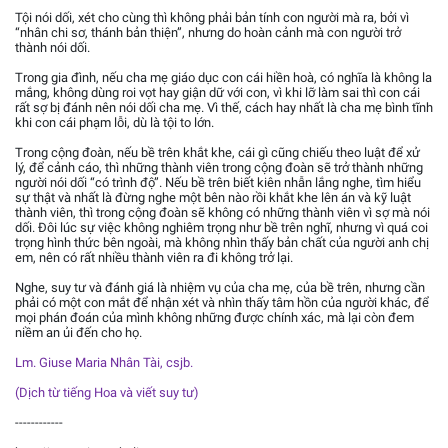
Tội nói dối, xét cho cùng thì không phải bản tính con người mà ra, bởi vì
“nhân chi sơ, thánh bản thiện”, nhưng do hoàn cảnh mà con người trở
thành nói dối.
Trong gia đình, nếu cha mẹ giáo dục con cái hiền hoà, có nghĩa là không la
mắng, không dùng roi vọt hay giận dữ với con, vì khi lỡ làm sai thì con cái
rất sợ bị đánh nên nói dối cha mẹ. Vì thế, cách hay nhất là cha mẹ bình tĩnh
khi con cái phạm lỗi, dù là tội to lớn.
Trong cộng đoàn, nếu bề trên khắt khe, cái gì cũng chiếu theo luật để xử
lý, để cảnh cáo, thì những thành viên trong cộng đoàn sẽ trở thành những
người nói dối “có trình độ”. Nếu bề trên biết kiên nhẫn lắng nghe, tìm hiểu
sự thật và nhất là đừng nghe một bên nào rồi khắt khe lên án và kỹ luật
thành viên, thì trong cộng đoàn sẽ không có những thành viên vì sợ mà nói
dối. Đôi lúc sự việc không nghiêm trọng như bề trên nghĩ, nhưng vì quá coi
trọng hình thức bên ngoài, mà không nhìn thấy bản chất của người anh chị
em, nên có rất nhiều thành viên ra đi không trở lại.
Nghe, suy tư và đánh giá là nhiệm vụ của cha mẹ, của bề trên, nhưng cần
phải có một con mắt để nhận xét và nhìn thấy tâm hồn của người khác, để
mọi phán đoán của mình không những được chính xác, mà lại còn đem
niềm an ủi đến cho họ.
Lm. Giuse Maria Nhân Tài, csjb.
(Dịch từ tiếng Hoa và viết suy tư)
------------