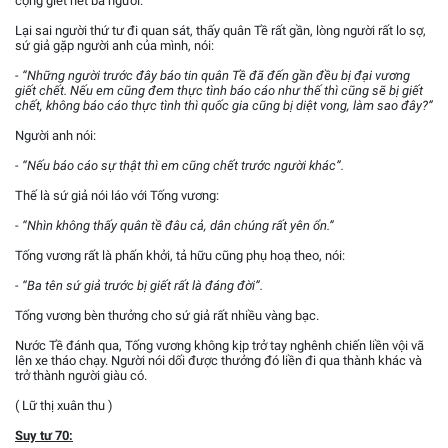
cộng giết hết ba người.
Lại sai người thứ tư đi quan sát, thấy quân Tề rất gần, lòng người rất lo sợ,
sứ giả gặp người anh của mình, nói:
- “Những người trước đây báo tin quân Tề đã đến gần đều bị đại vương
giết chết. Nếu em cũng đem thực tình báo cáo như thế thì cũng sẽ bị giết
chết, không báo cáo thực tình thì quốc gia cũng bị diệt vong, làm sao đây?”
Người anh nói:
- “Nếu báo cáo sự thật thì em cũng chết trước người khác”.
Thế là sứ giả nói láo với Tống vương:
- “Nhìn không thấy quân tề đâu cả, dân chúng rất yên ổn.”
Tống vương rất là phấn khởi, tả hữu cũng phụ hoạ theo, nói:
- “Ba tên sứ giả trước bị giết rất là đáng đời”.
Tống vương bèn thưởng cho sứ giả rất nhiều vàng bạc.
Nước Tề đánh qua, Tống vương không kịp trở tay nghênh chiến liền vội vã
lên xe tháo chạy. Người nói dối được thưởng đó liền đi qua thành khác và
trở thành người giàu có.
( Lữ thị xuân thu )
Suy tư 70: