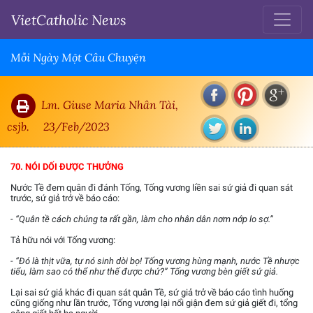
VietCatholic News
Mỗi Ngày Một Câu Chuyện
Lm. Giuse Maria Nhân Tài,
csjb.
23/Feb/2023
70. NÓI DỐI ĐƯỢC THƯỞNG
Nước Tề đem quân đi đánh Tống, Tống vương liền sai sứ giả đi quan sát
trước, sứ giả trở về báo cáo:
- “Quân tề cách chúng ta rất gần, làm cho nhân dân nơm nớp lo sợ.”
Tả hữu nói với Tống vương:
- “Đó là thịt vữa, tự nó sinh dòi bọ! Tống vương hùng mạnh, nước Tề nhược
tiểu, làm sao có thể như thế được chứ?” Tống vương bèn giết sứ giả.
Lại sai sứ giả khác đi quan sát quân Tề, sứ giả trở về báo cáo tình huống
cũng giống như lần trước, Tống vương lại nổi giận đem sứ giả giết đi, tổng