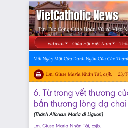
VietCatholic News
Tin Tức Công Giáo Hoàn Vũ và Việt 
Vatican
Giáo Hội Việt Nam
Thô
Mỗi Ngày Một Câu Danh Ngôn Của Các Thán
Lm. Giuse Maria Nhân Tài, csjb.
23/F
6. Từ trong vết thương c
bắn thương lòng dạ chai
(Thánh Alfonsus Maria di Liguori)
Lm. Giuse Maria Nhân Tài, csjb.