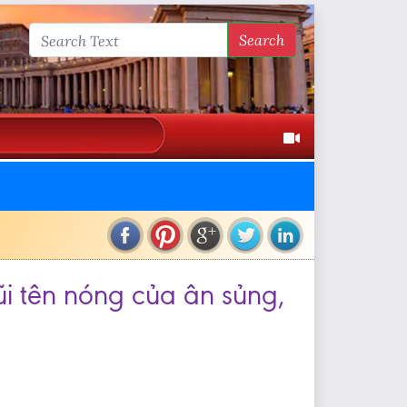
Search
ũi tên nóng của ân sủng,