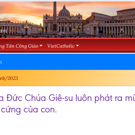
Nam
ng Tấn Công Giáo
VietCatholic
h
eb/2023
ủa Đức Chúa Giê-su luôn phát ra m
 cứng của con.