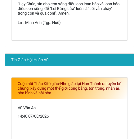
“Lạy Chúa, xin cho con sống điều con loan báo và loan báo
điều con sống, để ‘Lời Bừng Lửa’ luôn là ‘Lời vẫn cháy’
trong con và qua con!”, Amen.
Lm. Minh Anh (Tgp. Huế)
Tin Giáo Hội Hoàn Vũ
Cuộc hội Thảo Kitô giáo-Nho giáo tại Hán Thành ra tuyên bố
chung: xây dựng một thế giới công bằng, tôn trọng, nhân ái,
hòa bình và hài hòa
Vũ Văn An
14:40 07/08/2026