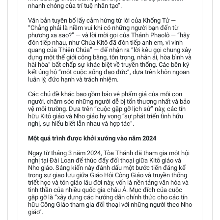
nhanh chóng của trí tuệ nhân tạo”.
Văn bản tuyên bố lấy cảm hứng từ lời của Khổng Tử —
“Chẳng phải là niềm vui khi có những người bạn đến từ
phương xa sao?” — và lời mời gọi của Thánh Phaolô — “hãy
đón tiếp nhau, như Chúa Kitô đã đón tiếp anh em, vì vinh
quang của Thiên Chúa” — để nhận ra “lời kêu gọi chung xây
dựng một thế giới công bằng, tôn trọng, nhân ái, hòa bình và
hài hòa” bất chấp sự khác biệt về truyền thống. Các bên ký
kết ủng hộ “một cuộc sống đạo đức”, dựa trên khôn ngoan
luân lý, đức hạnh và trách nhiệm.
Các chủ đề khác bao gồm bảo vệ phẩm giá của mỗi con
người, chăm sóc những người dễ bị tổn thương nhất và bảo
vệ môi trường. Dựa trên “cuộc gặp gỡ lịch sử” này, các tín
hữu Kitô giáo và Nho giáo hy vọng “sự phát triển tình hữu
nghị, sự hiểu biết lẫn nhau và hợp tác”.
Một quá trình được khởi xướng vào năm 2024
Ngay từ tháng 3 năm 2024, Tòa Thánh đã tham gia một hội
nghị tại Đài Loan để thúc đẩy đối thoại giữa Kitô giáo và
Nho giáo. Sáng kiến này đánh dấu một bước tiến đáng kể
trong sự giao lưu giữa Giáo Hội Công Giáo và truyền thống
triết học và tôn giáo lâu đời này, vốn là nền tảng văn hóa và
tinh thần của nhiều quốc gia châu Á. Mục đích của cuộc
gặp gỡ là “xây dựng các hướng dẫn chính thức cho các tín
hữu Công Giáo tham gia đối thoại với những người theo Nho
giáo”.