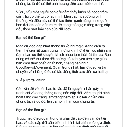
chúng ta, từ đó có thể ảnh hưởng đến các mối quan hệ.
Ví dụ, nếu một người bạn đời cảm thấy buồn bã hoặc trầm
cảm, họ có thể tự cô lập mình khỏi các hoạt động bình
thường, và điều này có thể tạo thêm gánh nặng cho người
bạn đời kia, dẫn đến mức độ căng thẳng gia tăng trong cặp
đôi, theo một báo cáo của NIH.gov.
Bạn có thể làm gì?
Mặc dù việc cập nhật thông tin về những gì đang diễn ra
trên thế giới rất quan trọng, nhưng khi thời điểm có phần ảm
đạm, bạn có thể khuyến khích nhau tạm thời tắt tin tức. Bạn
cũng có thể thử theo dõi những câu chuyện tích cực giúp
bạn cảm thấy phấn chấn hơn, chẳng hạn như
GoodNewsMovement. Quan trọng nhất, hãy đi dạo và trò
chuyện về những điều có tác động tích cực đến cả hai bạn.
2. Áp lực tài chính
Các vấn đề về tiền bạc từ lâu đã là nguyên nhân gây ra
tranh cãi và căng thẳng trong các cặp đôi. Việc chi phí sinh
hoạt tăng cao càng làm tăng thêm áp lực lên ví tiền của
chúng ta, và do đó, lên cả hôn nhân của chúng ta.
Bạn có thể làm gì?
Trước hết, điều quan trọng là phải đề cập đến vấn đề tiền
bạc, và các cặp đôi cần biết tình hình tài chính của gia đình.
Điều quan trọng nữa là lập ngân sách gia đình phù hợp với