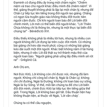
Đaminh cô đọng điều ấy trong một châm ngôn: “Chiêm
niệm và trao cho người khác điều mình đã chiêm niệm”. Vì
thế, giảng thuyết không phải là lặp lại một chân lý, nhưng để
Chân Lý tiếp tục lên tiếng trong đời người rao giảng. Chẳng
có ngọn lửa truyền giáo nào không thiêu đốt trước tiên
người cầm đuốc. Chỉ khi người loan báo để Lời biến đổi
chính mình, Lời mới có thể biến đổi người khác. “Lời Thiên
Chúa không chỉ là thông tin, nhưng là một thực tại biến đổi
chúng ta!” - Bênêđictô XVI.
Điều thiếu không phải là nhiều lời hơn, nhưng là nhiều con
người không để Lời đọng lại trên cuộc đời mình. Có những
bài giảng chỉ kéo dài mười phút; cũng có những bài giảng
kéo dài suốt một đời người. Khác biệt không nằm ở tài hùng
biện, nhưng ở việc Lời đã thật sự trở thành máu thịt của
người loan báo. “Người giảng phải uống lấy điều mình sẽ rót
ra!” - Grêgôriô Cả.
Anh Chị em,
Nơi Đức Kitô, Lời không còn chỉ được nói, nhưng đã làm
người. Không chỉ công bố chân lý, Ngài là Chân Lý; không
chỉ chỉ đường, Ngài là Đường; không chỉ loan báo sự sống,
Ngài là Sự Sống. Vì thế, mỗi lần chúng ta để cho Lời biến
đổi đời mình, chính Đức Kitô lại tiếp tục lên tiếng giữa thế
giới. Trong Ngài, Lời không bao giờ tắt. Dẫu thuận tiện hay
không thuận tiện, ai thuộc về Ngài, ‘Lời vẫn cháy’.
Chúng ta có thể cầu nguyện,