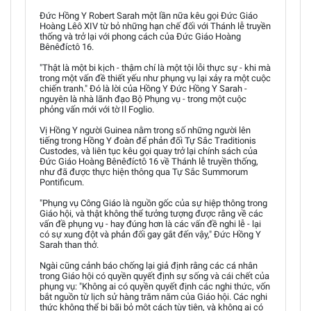
Đức Hồng Y Robert Sarah một lần nữa kêu gọi Đức Giáo
Hoàng Lêô XIV từ bỏ những hạn chế đối với Thánh lễ truyền
thống và trở lại với phong cách của Đức Giáo Hoàng
Bênêđíctô 16.
"Thật là một bi kịch - thậm chí là một tội lỗi thực sự - khi mà
trong một vấn đề thiết yếu như phụng vụ lại xảy ra một cuộc
chiến tranh." Đó là lời của Hồng Y Đức Hồng Y Sarah -
nguyên là nhà lãnh đạo Bộ Phụng vụ - trong một cuộc
phỏng vấn mới với tờ Il Foglio.
Vị Hồng Y người Guinea nằm trong số những người lên
tiếng trong Hồng Y đoàn để phản đối Tự Sắc Traditionis
Custodes, và liên tục kêu gọi quay trở lại chính sách của
Đức Giáo Hoàng Bênêđíctô 16 về Thánh lễ truyền thống,
như đã được thực hiện thông qua Tự Sắc Summorum
Pontificum.
"Phụng vụ Công Giáo là nguồn gốc của sự hiệp thông trong
Giáo hội, và thật không thể tưởng tượng được rằng về các
vấn đề phụng vụ - hay đúng hơn là các vấn đề nghi lễ - lại
có sự xung đột và phản đối gay gắt đến vậy," Đức Hồng Y
Sarah than thở.
Ngài cũng cảnh báo chống lại giả định rằng các cá nhân
trong Giáo hội có quyền quyết định sự sống và cái chết của
phụng vụ: "Không ai có quyền quyết định các nghi thức, vốn
bắt nguồn từ lịch sử hàng trăm năm của Giáo hội. Các nghi
thức không thể bị bãi bỏ một cách tùy tiện, và không ai có