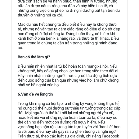
đứa con sạch sẽ và hạnh phúc, thân hình lý tưởng, những
bữa ăn được nấu nướng chu đáo và bày biện tinh tế, và
những công việc cho phép họ đi nghỉ dưỡng bất tận trên du
thuyền ở những nơi xa xôi.
Mặc dù hầu hết chúng ta đều biết điều này là không thực
tế, nhưng nó vẫn tạo ra cảm giác rằng có điều gì đó tốt đẹp
hơn đang chờ đợi chúng ta. Đáng buồn thay, cỏ hiếm khi
xanh hơn ở phía bên kia hàng rào, và thực tế thì khác. Điều
quan trọng là chúng ta cần trân trọng những gì mình đang
có.
Bạn có thể làm gì?
Điều hiển nhiên nhất là từ bỏ hoàn toàn mạng xã hội. Nếu
không thể, hãy cố gắng chọn lọc hơn trong việc theo dõi ai.
Hãy nhìn nhận những người thực sự có tác động tích cực
đến cuộc sống của bạn qua những việc họ làm chứ không
phải vẻ bề ngoài của họ.
6.Vấn đề về lòng tin
Trong khi mạng xã hội tạo ra những kỳ vọng không thực tế,
nó cũng có thể nuôi dưỡng sự thiếu tin tưởng trong các cặp
đôi. Mọi người có thể kết nối lại với những người yêu cũ,
hoặc kết nối với những người hoàn toàn xa lạ, điều này có
thể dẫn họ đến một con đường rất nguy hiểm. Nếu
vợ/chồng bạn bận rộn tương tác trực tuyến với "bạn bè" hơn
là với bạn, điều này chỉ gây ra sự ghen tuông và nghi ngờ.
Trên thực tế, theo các luật sư gia đình, chỉ riêng Facebook