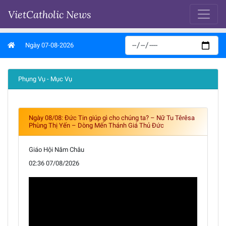
VietCatholic News
Ngày 07-08-2026
Phụng Vụ - Mục Vụ
Ngày 08/08: Đức Tin giúp gì cho chúng ta? – Nữ Tu Têrêsa
Phùng Thị Yến – Dòng Mến Thánh Giá Thủ Đức
Giáo Hội Năm Châu
02:36 07/08/2026