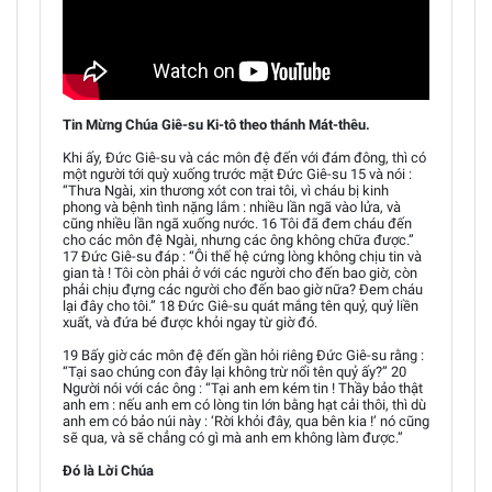
Tin Mừng Chúa Giê-su Ki-tô theo thánh Mát-thêu.
Khi ấy, Đức Giê-su và các môn đệ đến với đám đông, thì có
một người tới quỳ xuống trước mặt Đức Giê-su 15 và nói :
“Thưa Ngài, xin thương xót con trai tôi, vì cháu bị kinh
phong và bệnh tình nặng lắm : nhiều lần ngã vào lửa, và
cũng nhiều lần ngã xuống nước. 16 Tôi đã đem cháu đến
cho các môn đệ Ngài, nhưng các ông không chữa được.”
17 Đức Giê-su đáp : “Ôi thế hệ cứng lòng không chịu tin và
gian tà ! Tôi còn phải ở với các người cho đến bao giờ, còn
phải chịu đựng các người cho đến bao giờ nữa? Đem cháu
lại đây cho tôi.” 18 Đức Giê-su quát mắng tên quỷ, quỷ liền
xuất, và đứa bé được khỏi ngay từ giờ đó.
19 Bấy giờ các môn đệ đến gần hỏi riêng Đức Giê-su rằng :
“Tại sao chúng con đây lại không trừ nổi tên quỷ ấy?” 20
Người nói với các ông : “Tại anh em kém tin ! Thầy bảo thật
anh em : nếu anh em có lòng tin lớn bằng hạt cải thôi, thì dù
anh em có bảo núi này : ‘Rời khỏi đây, qua bên kia !’ nó cũng
sẽ qua, và sẽ chẳng có gì mà anh em không làm được.”
Đó là Lời Chúa