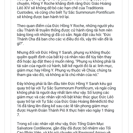
chuyện, Hồng Y Roche khẳng định rằng Đức Giáo Hoàng
Lêô XIV sẽ không dỡ bỏ các hạn chế của Traditionis
Custodes, và cũng cho biết Tự Sắc Summorum Pontificum
sẽ không được ban hành trở lại.
Theo quan điểm của Đức Hồng Y Roche, những người yêu
cầu Thánh lễ truyền thống được cử hành rộng rãi hơn nên
bằng lòng với những gì đã có sẵn. Ngài đặt câu hỏi: "Đức
Thánh Cha đã ban cho các vị điều đó rồi, vậy thì vấn đề là
gì?".
Nhưng đối với Đức Hồng Y Sarah, phụng vụ không thuộc
quyền quyết định của bất kỳ cá nhân nào để tùy tiện thay
đổi hoặc áp đặt theo ý muốn riêng. "Phụng vụ không phải là
tài sản của người cử hành, bất kể người đó là ai: linh mục,
giám mục hay Hồng Y. Phụng vụ thuộc về Chúa; chúng ta
tham gia vào đó, và không ai là chủ nhân của nó."
Đây không phải là lần đầu tiên Đức Hồng Y Sarah kêu gọi
quay trở lại với Tự Sắc Summorum Pontificum, và ngài cũng
không phải là người duy nhất làm như vậy. Số lượng các
giám mục và các nhân vật nổi bật khác thúc giục Đức Lêô
quay trở lại với Tự Sắc của Đức Giáo Hoàng Bênêđíctô thứ
16 đã tăng lên đáng kể sau các lễ tấn phong giám mục
được Huynh Đoàn Thánh Piô X thực hiện vào ngày 1 tháng
7.
Trong số các nhân vật như vậy, Đức Tổng Giám Mục
Salvatore Cordileone, gần đây đã được bổ nhiệm vào Tối
Cao Pháp Viện, và khi nói chuyện với Raymond Arroyo về