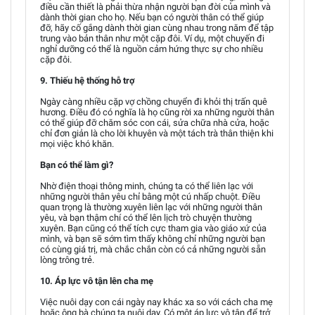
điều cần thiết là phải thừa nhận người bạn đời của mình và
dành thời gian cho họ. Nếu bạn có người thân có thể giúp
đỡ, hãy cố gắng dành thời gian cùng nhau trong năm để tập
trung vào bản thân như một cặp đôi. Ví dụ, một chuyến đi
nghỉ dưỡng có thể là nguồn cảm hứng thực sự cho nhiều
cặp đôi.
9. Thiếu hệ thống hỗ trợ
Ngày càng nhiều cặp vợ chồng chuyển đi khỏi thị trấn quê
hương. Điều đó có nghĩa là họ cũng rời xa những người thân
có thể giúp đỡ chăm sóc con cái, sửa chữa nhà cửa, hoặc
chỉ đơn giản là cho lời khuyên và một tách trà thân thiện khi
mọi việc khó khăn.
Bạn có thể làm gì?
Nhờ điện thoại thông minh, chúng ta có thể liên lạc với
những người thân yêu chỉ bằng một cú nhấp chuột. Điều
quan trọng là thường xuyên liên lạc với những người thân
yêu, và bạn thậm chí có thể lên lịch trò chuyện thường
xuyên. Bạn cũng có thể tích cực tham gia vào giáo xứ của
mình, và bạn sẽ sớm tìm thấy không chỉ những người bạn
có cùng giá trị, mà chắc chắn còn có cả những người sẵn
lòng trông trẻ.
10. Áp lực vô tận lên cha mẹ
Việc nuôi dạy con cái ngày nay khác xa so với cách cha mẹ
hoặc ông bà chúng ta nuôi dạy. Có một áp lực vô tận để trở