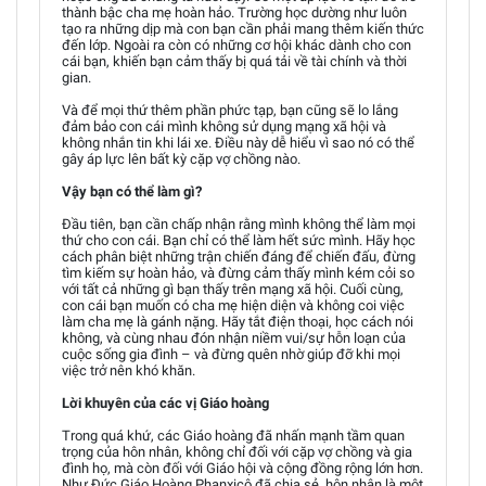
thành bậc cha mẹ hoàn hảo. Trường học dường như luôn
tạo ra những dịp mà con bạn cần phải mang thêm kiến thức
đến lớp. Ngoài ra còn có những cơ hội khác dành cho con
cái bạn, khiến bạn cảm thấy bị quá tải về tài chính và thời
gian.
Và để mọi thứ thêm phần phức tạp, bạn cũng sẽ lo lắng
đảm bảo con cái mình không sử dụng mạng xã hội và
không nhắn tin khi lái xe. Điều này dễ hiểu vì sao nó có thể
gây áp lực lên bất kỳ cặp vợ chồng nào.
Vậy bạn có thể làm gì?
Đầu tiên, bạn cần chấp nhận rằng mình không thể làm mọi
thứ cho con cái. Bạn chỉ có thể làm hết sức mình. Hãy học
cách phân biệt những trận chiến đáng để chiến đấu, đừng
tìm kiếm sự hoàn hảo, và đừng cảm thấy mình kém cỏi so
với tất cả những gì bạn thấy trên mạng xã hội. Cuối cùng,
con cái bạn muốn có cha mẹ hiện diện và không coi việc
làm cha mẹ là gánh nặng. Hãy tắt điện thoại, học cách nói
không, và cùng nhau đón nhận niềm vui/sự hỗn loạn của
cuộc sống gia đình – và đừng quên nhờ giúp đỡ khi mọi
việc trở nên khó khăn.
Lời khuyên của các vị Giáo hoàng
Trong quá khứ, các Giáo hoàng đã nhấn mạnh tầm quan
trọng của hôn nhân, không chỉ đối với cặp vợ chồng và gia
đình họ, mà còn đối với Giáo hội và cộng đồng rộng lớn hơn.
Như Đức Giáo Hoàng Phanxicô đã chia sẻ, hôn nhân là một