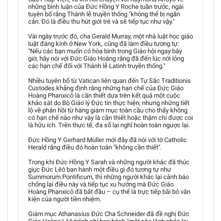
những bình luận của Đức Hồng Y Roche tuần trước, ngài
tuyên bố rằng Thánh lễ truyền thống "không thể bị ngăn
cản. Đó là điều thu hút giới trẻ và sẽ tiếp tục như vậy."
Vài ngày trước đó, cha Gerald Murray, một nhà luật học giáo
luật đáng kính ở New York, cũng đã làm điều tương tự:
"Nếu các bạn muốn có hòa bình trong Giáo hội ngay bây
giờ, hãy nói với Đức Giáo Hoàng rằng đã đến lúc nới lỏng
các hạn chế đối với Thánh lễ Latinh truyền thống."
Nhiều tuyên bố từ Vatican liên quan đến Tự Sắc Traditionis
Custodes khẳng định rằng những hạn chế của Đức Giáo
Hoàng Phanxicô là cần thiết dựa trên kết quả một cuộc
khảo sát do Bộ Giáo lý Đức tin thực hiện; nhưng những tiết
lộ về phản hồi từ hàng giám mục toàn cầu cho thấy không
có hạn chế nào như vậy là cần thiết hoặc thậm chí được coi
là hữu ích. Trên thực tế, đa số lại nghĩ hoàn toàn ngược lại.
Đức Hồng Y Gerhard Müller mới đây đã nói với tờ Catholic
Herald rằng điều đó hoàn toàn "không cần thiết".
Trong khi Đức Hồng Y Sarah và những người khác đã thúc
giục Đức Lêô ban hành một điều gì đó tương tự như
Summorum Pontificum, thì những người khác lại cảnh báo
chống lại điều này và tiếp tục xu hướng mà Đức Giáo
Hoàng Phanxicô đã bắt đầu – cụ thể là trực tiếp bãi bỏ văn
kiện của người tiền nhiệm.
Giám mục Athanasius Đức Cha Schneider đã đề nghị Đức