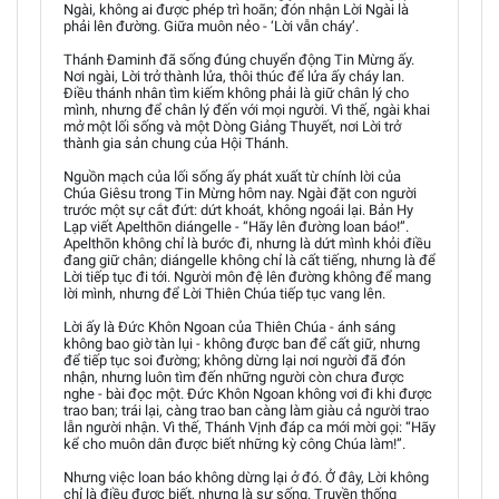
Ngài, không ai được phép trì hoãn; đón nhận Lời Ngài là
phải lên đường. Giữa muôn nẻo - ‘Lời vẫn cháy’.
Thánh Đaminh đã sống đúng chuyển động Tin Mừng ấy.
Nơi ngài, Lời trở thành lửa, thôi thúc để lửa ấy cháy lan.
Điều thánh nhân tìm kiếm không phải là giữ chân lý cho
mình, nhưng để chân lý đến với mọi người. Vì thế, ngài khai
mở một lối sống và một Dòng Giảng Thuyết, nơi Lời trở
thành gia sản chung của Hội Thánh.
Nguồn mạch của lối sống ấy phát xuất từ chính lời của
Chúa Giêsu trong Tin Mừng hôm nay. Ngài đặt con người
trước một sự cắt đứt: dứt khoát, không ngoái lại. Bản Hy
Lạp viết Apelthōn diángelle - “Hãy lên đường loan báo!”.
Apelthōn không chỉ là bước đi, nhưng là dứt mình khỏi điều
đang giữ chân; diángelle không chỉ là cất tiếng, nhưng là để
Lời tiếp tục đi tới. Người môn đệ lên đường không để mang
lời mình, nhưng để Lời Thiên Chúa tiếp tục vang lên.
Lời ấy là Đức Khôn Ngoan của Thiên Chúa - ánh sáng
không bao giờ tàn lụi - không được ban để cất giữ, nhưng
để tiếp tục soi đường; không dừng lại nơi người đã đón
nhận, nhưng luôn tìm đến những người còn chưa được
nghe - bài đọc một. Đức Khôn Ngoan không vơi đi khi được
trao ban; trái lại, càng trao ban càng làm giàu cả người trao
lẫn người nhận. Vì thế, Thánh Vịnh đáp ca mới mời gọi: “Hãy
kể cho muôn dân được biết những kỳ công Chúa làm!”.
Nhưng việc loan báo không dừng lại ở đó. Ở đây, Lời không
chỉ là điều được biết, nhưng là sự sống. Truyền thống