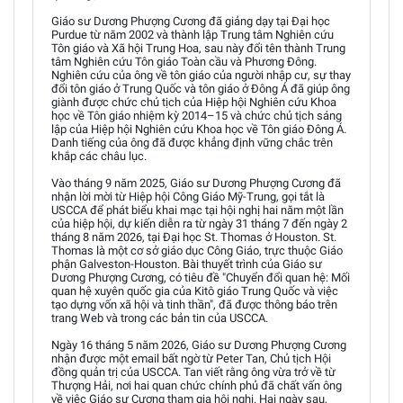
Giáo sư Dương Phượng Cương đã giảng dạy tại Đại học
Purdue từ năm 2002 và thành lập Trung tâm Nghiên cứu
Tôn giáo và Xã hội Trung Hoa, sau này đổi tên thành Trung
tâm Nghiên cứu Tôn giáo Toàn cầu và Phương Đông.
Nghiên cứu của ông về tôn giáo của người nhập cư, sự thay
đổi tôn giáo ở Trung Quốc và tôn giáo ở Đông Á đã giúp ông
giành được chức chủ tịch của Hiệp hội Nghiên cứu Khoa
học về Tôn giáo nhiệm kỳ 2014–15 và chức chủ tịch sáng
lập của Hiệp hội Nghiên cứu Khoa học về Tôn giáo Đông Á.
Danh tiếng của ông đã được khẳng định vững chắc trên
khắp các châu lục.
Vào tháng 9 năm 2025, Giáo sư Dương Phượng Cương đã
nhận lời mời từ Hiệp hội Công Giáo Mỹ-Trung, gọi tắt là
USCCA để phát biểu khai mạc tại hội nghị hai năm một lần
của hiệp hội, dự kiến diễn ra từ ngày 31 tháng 7 đến ngày 2
tháng 8 năm 2026, tại Đại học St. Thomas ở Houston. St.
Thomas là một cơ sở giáo dục Công Giáo, trực thuộc Giáo
phận Galveston-Houston. Bài thuyết trình của Giáo sư
Dương Phượng Cương, có tiêu đề "Chuyển đổi quan hệ: Mối
quan hệ xuyên quốc gia của Kitô giáo Trung Quốc và việc
tạo dựng vốn xã hội và tinh thần", đã được thông báo trên
trang Web và trong các bản tin của USCCA.
Ngày 16 tháng 5 năm 2026, Giáo sư Dương Phượng Cương
nhận được một email bất ngờ từ Peter Tan, Chủ tịch Hội
đồng quản trị của USCCA. Tan viết rằng ông vừa trở về từ
Thượng Hải, nơi hai quan chức chính phủ đã chất vấn ông
về việc Giáo sư Cương tham gia hội nghị. Hai ngày sau,