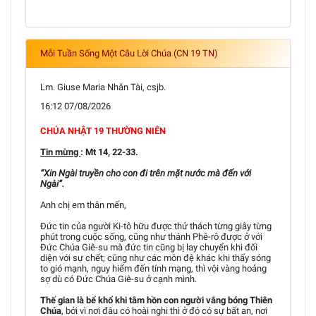
Mỗi Tuần Sống Một Câu Lời Chúa (CN 19 TN)
Lm. Giuse Maria Nhân Tài, csjb.
16:12 07/08/2026
CHÚA NHẬT 19 THƯỜNG NIÊN
Tin mừng
: Mt 14, 22-33.
“Xin Ngài truyền cho con đi trên mặt nước mà đến với
Ngài”.
Anh chị em thân mến,
Đức tin của người Ki-tô hữu được thử thách từng giây từng
phút trong cuộc sống, cũng như thánh Phê-rô được ở với
Đức Chúa Giê-su mà đức tin cũng bị lay chuyển khi đối
diện với sự chết; cũng như các môn đệ khác khi thấy sóng
to gió mạnh, nguy hiểm đến tính mạng, thì vội vàng hoảng
sợ dù có Đức Chúa Giê-su ở cạnh mình.
Thế gian là bể khổ khi tâm hồn con người vắng bóng Thiên
Chúa
, bởi vì nơi đâu có hoài nghi thì ở đó có sự bất an, nơi