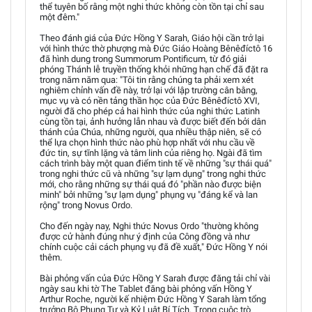
thể tuyên bố rằng một nghi thức không còn tồn tại chỉ sau
một đêm."
Theo đánh giá của Đức Hồng Y Sarah, Giáo hội cần trở lại
với hình thức thờ phượng mà Đức Giáo Hoàng Bênêđíctô 16
đã hình dung trong Summorum Pontificum, từ đó giải
phóng Thánh lễ truyền thống khỏi những hạn chế đã đặt ra
trong năm năm qua: "Tôi tin rằng chúng ta phải xem xét
nghiêm chỉnh vấn đề này, trở lại với lập trường cân bằng,
mục vụ và có nền tảng thần học của Đức Bênêđíctô XVI,
người đã cho phép cả hai hình thức của nghi thức Latinh
cùng tồn tại, ảnh hưởng lẫn nhau và được biết đến bởi dân
thánh của Chúa, những người, qua nhiều thập niên, sẽ có
thể lựa chọn hình thức nào phù hợp nhất với nhu cầu về
đức tin, sự tĩnh lặng và tâm linh của riêng họ. Ngài đã tìm
cách trình bày một quan điểm tinh tế về những "sự thái quá"
trong nghi thức cũ và những "sự lạm dụng" trong nghi thức
mới, cho rằng những sự thái quá đó "phần nào được biện
minh" bởi những "sự lạm dụng" phụng vụ "đáng kể và lan
rộng" trong Novus Ordo.
Cho đến ngày nay, Nghi thức Novus Ordo "thường không
được cử hành đúng như ý định của Công đồng và như
chính cuộc cải cách phụng vụ đã đề xuất," Đức Hồng Y nói
thêm.
Bài phỏng vấn của Đức Hồng Y Sarah được đăng tải chỉ vài
ngày sau khi tờ The Tablet đăng bài phỏng vấn Hồng Y
Arthur Roche, người kế nhiệm Đức Hồng Y Sarah làm tổng
trưởng Bộ Phụng Tự và Kỷ Luật Bí Tích. Trong cuộc trò