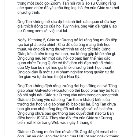
trong một cuộc gọi Zoom, Tan nói với Giáo sư Cương rằng
các quan chức đã yêu cầu ông loại bỏ tên của Giáo sư khỏi
chương trình.
Ông Tan không thể xác định danh tính các quan chức hay
giải thích động cơ của họ. Tuy nhiên, ông vẫn đề nghị Giáo
sư Cương xem xét việc rút lui.
Ngày 19 tháng 5, Giáo sư Cương trả lời rằng ông muốn tiếp
tục bài phát biểu chính. Chủ đề của ông mang tính học
thuật, và ông đã từng thuyết trình tại các tổ chức Công
Giáo, kể cả bên trong Vatican, mà không gặp khó khăn gì.
Ông cũng nêu lên một câu hỏi cơ bản: làm thế nào các
quan chức Trung Quốc có thể dám chỉ đạo một tổ chức
của Mỹ loại bỏ một học giả khỏi chương trình học thuật.
Ông coi đây là một sự vi phạm nghiêm trọng quyền tự do
tôn giáo và tự do học thuật ở Hoa Kỳ.
Ông Tan khẳng định rằng trường đại học đăng cai và Tổng
giáo phận Galveston-Houston có thể buộc phải hủy bỏ toàn
bộ hội nghị nếu Giáo sư Cương vẫn nằm trong chương trình.
Giáo sư Cương yêu cầu ông Tan tham khảo ý kiến của
trường đại học và giáo phận rồi báo cáo lại. Ông Tan chưa
bao giờ xác nhận rằng ông đã nói chuyện với cả hai bên.
Ông cũng chưa bao giờ thông báo quyết định nào từ Ban
điều hành USCCA. Thay vào đó, tên của Giáo sư Cương
biến mất khỏi trang Web vào ngày 1 tháng 6.
Giáo sư Cương muốn làm rõ vấn đề. Ông đã gửi email cho
ông Tan và các lãnh đạo khác của USCCA vào ngày 2 tháng