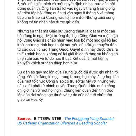
6, yêu cầu giải thích và một quyết định chính thức của hội
đồng quản trị. Ông Tan trả lời vào ngày 5 tháng 6 rằng ông
sẽ triệu tập hội đồng quản trị vào ngày 8 tháng 6 và thông
báo cho Giáo sư Cương vào tối hôm đó. Nhưng cuối cùng
không có tin nhắn nào được gửi đến.
Những sự thật mà Giáo sư Cương thuật lại đặt ra một câu
hỏi đáng lo ngại. Một trường đại học Công Giáo và một hiệp
hội Công Giáo đã chấp nhận việc loại bỏ một học giả lỗi lạc
khỏi chương trình học thuật sau yêu cầu được chuyển đến
từ các quan chức Trung Quốc. Quyết định này được đưa ra
thiếu minh bạch, không có lời giải thích rõ ràng và không có
thiện chí bảo vệ tự do học thuật. Kết quả là một tiền lệ
khuyến khích sự can thiệp hơn nữa.
Sự đàn áp quy mô lớn của Trung Quốc đã được ghi nhận rõ
ràng. Yếu tố đáng lo ngại trong trường hợp này là sự hợp tác
của một tổ chức Công Giáo có trụ sở tại Mỹ với những yêu
cầu xuất phát từ chính quyền Trung Quốc. Hậu quả không
chỉ giới hạn ở một hội nghị. Chúng liên quan đến tính độc
lập của đời sống học thuật và tự do của các tổ chức tôn
giáo tại Hoa Kỳ.
Source:
BITTERWINTER
The Fenggang Yang Scandal:
US Catholic Organization Silences a Leading Scholar