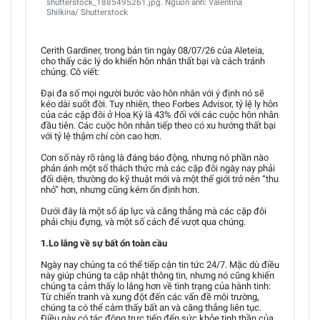
shutterstock_1885495261.jpg. Nguồn ảnh: Valentina
Shilkina/ Shutterstock
Cerith Gardiner, trong bản tin ngày 08/07/26 của Aleteia,
cho thấy các lý do khiến hôn nhân thất bại và cách tránh
chúng. Cô viết:
Đại đa số mọi người bước vào hôn nhân với ý định nó sẽ
kéo dài suốt đời. Tuy nhiên, theo Forbes Advisor, tỷ lệ ly hôn
của các cặp đôi ở Hoa Kỳ là 43% đối với các cuộc hôn nhân
đầu tiên. Các cuộc hôn nhân tiếp theo có xu hướng thất bại
với tỷ lệ thậm chí còn cao hơn.
Con số này rõ ràng là đáng báo động, nhưng nó phần nào
phản ánh một số thách thức mà các cặp đôi ngày nay phải
đối diện, thường do kỹ thuật mới và một thế giới trở nên “thu
nhỏ” hơn, nhưng cũng kém ổn định hơn.
Dưới đây là một số áp lực và căng thẳng mà các cặp đôi
phải chịu đựng, và một số cách để vượt qua chúng.
1.Lo lắng về sự bất ổn toàn cầu
Ngày nay chúng ta có thể tiếp cận tin tức 24/7. Mặc dù điều
này giúp chúng ta cập nhật thông tin, nhưng nó cũng khiến
chúng ta cảm thấy lo lắng hơn về tình trạng của hành tinh:
Từ chiến tranh và xung đột đến các vấn đề môi trường,
chúng ta có thể cảm thấy bất an và căng thẳng liên tục.
Điều này có tác động trực tiếp đến sức khỏe tinh thần của