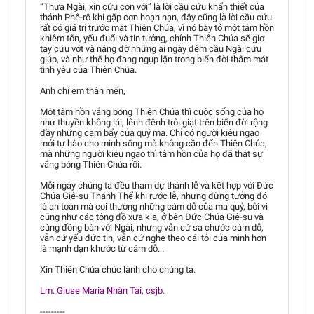
“Thưa Ngài, xin cứu con với” là lời cầu cứu khẩn thiết của
thánh Phê-rô khi gặp cơn hoạn nạn, đây cũng là lời cầu cứu
rất có giá trị trước mặt Thiên Chúa, vì nó bày tỏ một tâm hồn
khiêm tốn, yếu đuối và tin tưởng, chính Thiên Chúa sẽ giơ
tay cứu vớt và nâng đỡ những ai ngày đêm cầu Ngài cứu
giúp, và như thế họ đang ngụp lặn trong biển đời thấm mát
tình yêu của Thiên Chúa.
Anh chị em thân mến,
Một tâm hồn vắng bóng Thiên Chúa thì cuộc sống của họ
như thuyền không lái, lênh đênh trôi giạt trên biển đời rộng
đầy những cạm bẩy của quỷ ma. Chỉ có người kiêu ngạo
mới tự hào cho mình sống mà không cần đến Thiên Chúa,
mà những người kiêu ngạo thì tâm hồn của họ đã thật sự
vắng bóng Thiên Chúa rồi.
Mỗi ngày chúng ta đều tham dự thánh lễ và kết hợp với Đức
Chúa Giê-su Thánh Thể khi rước lễ, nhưng đừng tưởng đó
là an toàn mà coi thường những cám dỗ của ma quỷ, bởi vì
cũng như các tông đồ xưa kia, ở bên Đức Chúa Giê-su và
cùng đồng bàn với Ngài, nhưng vẫn cứ sa chước cám dỗ,
vẫn cứ yếu đức tin, vẫn cứ nghe theo cái tôi của mình hơn
là mạnh dạn khước từ cám dỗ...
Xin Thiên Chúa chúc lành cho chúng ta.
Lm. Giuse Maria Nhân Tài, csjb.
---------