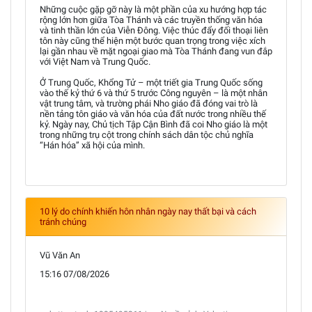
Những cuộc gặp gỡ này là một phần của xu hướng hợp tác
rộng lớn hơn giữa Tòa Thánh và các truyền thống văn hóa
và tinh thần lớn của Viễn Đông. Việc thúc đẩy đối thoại liên
tôn này cũng thể hiện một bước quan trọng trong việc xích
lại gần nhau về mặt ngoại giao mà Tòa Thánh đang vun đắp
với Việt Nam và Trung Quốc.
Ở Trung Quốc, Khổng Tử – một triết gia Trung Quốc sống
vào thế kỷ thứ 6 và thứ 5 trước Công nguyên – là một nhân
vật trung tâm, và trường phái Nho giáo đã đóng vai trò là
nền tảng tôn giáo và văn hóa của đất nước trong nhiều thế
kỷ. Ngày nay, Chủ tịch Tập Cận Bình đã coi Nho giáo là một
trong những trụ cột trong chính sách dân tộc chủ nghĩa
“Hán hóa” xã hội của mình.
10 lý do chính khiến hôn nhân ngày nay thất bại và cách
tránh chúng
Vũ Văn An
15:16 07/08/2026