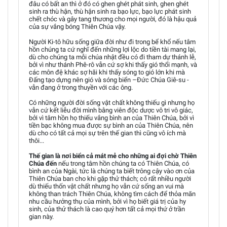
đâu có bất an thì ở đó có ghen ghét phát sinh, ghen ghét
sinh ra thù hận, thù hận sinh ra bạo lực, bạo lực phát sinh
chết chóc và gây tang thương cho mọi người, đó là hậu quả
của sự vắng bóng Thiên Chúa vậy.
Người Ki-tô hữu sống giữa đời như đi trong bể khổ nếu tâm
hồn chúng ta cứ nghĩ đến những lợi lộc do tiền tài mang lại,
dù cho chúng ta mỗi chúa nhật đều có đi tham dự thánh lễ,
bởi vì như thánh Phê-rô vẫn cứ sợ khi thấy gió thổi mạnh, và
các môn đệ khác sợ hãi khi thấy sóng to gió lớn khi mà
Đấng tạo dựng nên gió và sóng biển –Đức Chúa Giê-su -
vẫn đang ở trong thuyền với các ông.
Có những người đời sống vật chất không thiếu gì nhưng họ
vẫn cứ kết liễu đời mình bằng viên độc dược vô tri vô giác,
bởi vì tâm hồn họ thiếu vắng bình an của Thiên Chúa, bởi vì
tiền bạc không mua được sự bình an của Thiên Chúa, nên
dù cho có tất cả mọi sự trên thế gian thì cũng vô ích mà
thôi...
Thế gian là nơi biển cả mát mẻ cho những ai đợi chờ Thiên
Chúa đến
nếu trong tâm hồn chúng ta có Thiên Chúa, có
bình an của Ngài, tức là chúng ta biết trông cậy vào ơn của
Thiên Chúa ban cho khi gặp thử thách; có rất nhiều người
dù thiếu thốn vật chất nhưng họ vẫn cứ sống an vui mà
không than trách Thiên Chúa, không tìm cách để thỏa mãn
nhu cầu hưởng thụ của mình, bởi vì họ biết giá trị của hy
sinh, của thử thách là cao quý hơn tất cả mọi thứ ở trần
gian này.