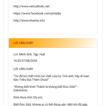
http://www.vietcatholic.net
https://www.facebook.com/jmtaiby
http://www.nhantai.info
LỜI VẪN CHÁY
Lm. Minh Anh, Tgp. Huế
16:33 07/08/2026
LỜI VẪN CHÁY
“Cứ để kẻ chết chôn kẻ chết của họ. Còn anh, hãy đi loan
báo Triều Đại Thiên Chúa!”.
“Không biết Kinh Thánh là không biết Đức Kitô!” -
Giêrônimô.
Kính thưa Anh Chị em,
Biết Đức Kitô, không ai có thể đứng yên. Một khi đã gặp