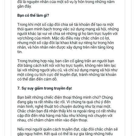
đã là nguyên nhân của một số vụ ly hôn trong những năm
gần đây.
Bạn có thể làm gì?
Trong khi một số cặp đôi chia sẻ tài khoản để tạo ra một
thói quen minh bạch trong việc sử dụng mạng xã hội, những
người khác lại vui vẻ chia sẻ những gì họ làm trực tuyến với
vợ/chồng của mình. Mặc dù điều này chắc chắn có lợi,
nhưng một số cặp đôi lại khao khát sự riêng tư trong hôn
nhân, và hôn nhân nên được xây dựng trên nền tảng lòng
tin.
Trong trường hợp này, bạn cần cố gắng trấn an người bạn
đời bằng cách kết nối với họ trực tuyến, không nên liên lạc
lại với những người yêu cũ, và chỉ sử dụng mạng xã hội như
một công cụ tích cực để truyền đạt, tránh những tài khoản
có thể dẫn đến cám dỗ.
7. Sự suy giảm trong truyền đạ
t
Bạn biết những chiếc điện thoại thông minh chứ? Chúng
đang gây ra rất nhiều rắc rối. Vì chúng ta quá chú ý đến
màn hình, nghệ thuật trò chuyện dường như bị mai một.
Chắc chắn bạn đã nhận thấy khi ra ngoài rằng có rất nhiều
cặp đôi đến nhà hàng mà hầu như không nói chuyện với
nhau, chỉ chăm chăm nhìn vào điện thoại.
Nếu mọi người quên cách truyền đạt, cặp đôi chắc chắn sẽ
gặp nguy hiểm. Kết quả có thể là sự gia tăng những hiểu