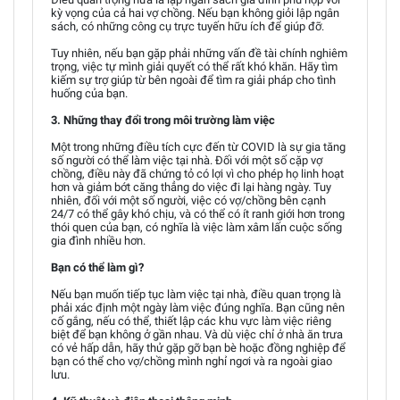
kỳ vọng của cả hai vợ chồng. Nếu bạn không giỏi lập ngân
sách, có những công cụ trực tuyến hữu ích để giúp đỡ.
Tuy nhiên, nếu bạn gặp phải những vấn đề tài chính nghiêm
trọng, việc tự mình giải quyết có thể rất khó khăn. Hãy tìm
kiếm sự trợ giúp từ bên ngoài để tìm ra giải pháp cho tình
huống của bạn.
3. Những thay đổi trong môi trường làm việc
Một trong những điều tích cực đến từ COVID là sự gia tăng
số người có thể làm việc tại nhà. Đối với một số cặp vợ
chồng, điều này đã chứng tỏ có lợi vì cho phép họ linh hoạt
hơn và giảm bớt căng thẳng do việc đi lại hàng ngày. Tuy
nhiên, đối với một số người, việc có vợ/chồng bên cạnh
24/7 có thể gây khó chịu, và có thể có ít ranh giới hơn trong
thói quen của bạn, có nghĩa là việc làm xâm lấn cuộc sống
gia đình nhiều hơn.
Bạn có thể làm gì?
Nếu bạn muốn tiếp tục làm việc tại nhà, điều quan trọng là
phải xác định một ngày làm việc đúng nghĩa. Bạn cũng nên
cố gắng, nếu có thể, thiết lập các khu vực làm việc riêng
biệt để bạn không ở gần nhau. Và dù việc chỉ ở nhà ăn trưa
có vẻ hấp dẫn, hãy thử gặp gỡ bạn bè hoặc đồng nghiệp để
bạn có thể cho vợ/chồng mình nghỉ ngơi và ra ngoài giao
lưu.