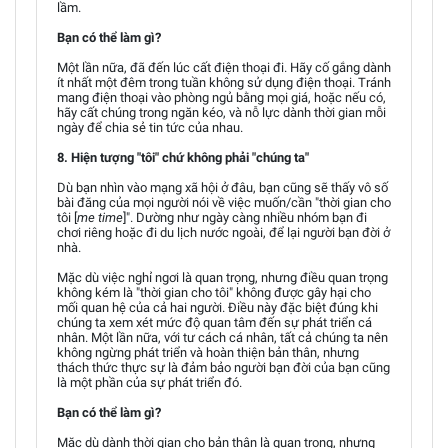
lầm.
Bạn có thể làm gì?
Một lần nữa, đã đến lúc cất điện thoại đi. Hãy cố gắng dành
ít nhất một đêm trong tuần không sử dụng điện thoại. Tránh
mang điện thoại vào phòng ngủ bằng mọi giá, hoặc nếu có,
hãy cất chúng trong ngăn kéo, và nỗ lực dành thời gian mỗi
ngày để chia sẻ tin tức của nhau.
8. Hiện tượng "tôi" chứ không phải "chúng ta"
Dù bạn nhìn vào mạng xã hội ở đâu, bạn cũng sẽ thấy vô số
bài đăng của mọi người nói về việc muốn/cần "thời gian cho
tôi [
me time
]". Dường như ngày càng nhiều nhóm bạn đi
chơi riêng hoặc đi du lịch nước ngoài, để lại người bạn đời ở
nhà.
Mặc dù việc nghỉ ngơi là quan trọng, nhưng điều quan trọng
không kém là "thời gian cho tôi" không được gây hại cho
mối quan hệ của cả hai người. Điều này đặc biệt đúng khi
chúng ta xem xét mức độ quan tâm đến sự phát triển cá
nhân. Một lần nữa, với tư cách cá nhân, tất cả chúng ta nên
không ngừng phát triển và hoàn thiện bản thân, nhưng
thách thức thực sự là đảm bảo người bạn đời của bạn cũng
là một phần của sự phát triển đó.
Bạn có thể làm gì?
Mặc dù dành thời gian cho bản thân là quan trọng, nhưng