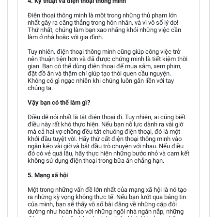
4. Kỹ thuật và điện thoại thông minh
Điện thoại thông minh là một trong những thủ phạm lớn
nhất gây ra căng thẳng trong hôn nhân, và vì vô số lý do!
Thứ nhất, chúng làm bạn xao nhãng khỏi những việc cần
làm ở nhà hoặc với gia đình.
Tuy nhiên, điện thoại thông minh cũng giúp công việc trở
nên thuận tiện hơn và đã được chứng minh là tiết kiệm thời
gian. Bạn có thể dùng điện thoại để mua sắm, xem phim,
đặt đồ ăn và thậm chí giúp tạo thói quen cầu nguyện.
Không có gì ngạc nhiên khi chúng luôn gắn liền với tay
chúng ta.
Vậy bạn có thể làm gì?
Điều dễ nói nhất là tắt điện thoại đi. Tuy nhiên, ai cũng biết
điều này rất khó thực hiện. Nếu bạn nỗ lực dành ra vài giờ
mà cả hai vợ chồng đều tắt chuông điện thoại, đó là một
khởi đầu tuyệt vời. Hãy thử cất điện thoại thông minh vào
ngăn kéo vài giờ và bắt đầu trò chuyện với nhau. Nếu điều
đó có vẻ quá lâu, hãy thực hiện những bước nhỏ và cam kết
không sử dụng điện thoại trong bữa ăn chẳng hạn.
5. Mạng xã hội
Một trong những vấn đề lớn nhất của mạng xã hội là nó tạo
ra những kỳ vọng không thực tế. Nếu bạn lướt qua bảng tin
của mình, bạn sẽ thấy vô số bài đăng về những cặp đôi
dường như hoàn hảo với những ngôi nhà ngăn nắp, những