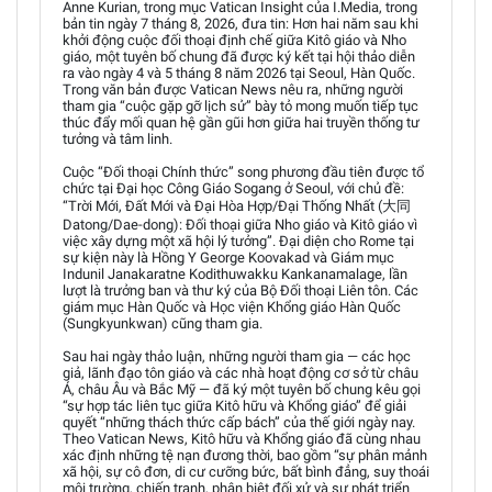
Anne Kurian, trong mục Vatican Insight của I.Media, trong
bản tin ngày 7 tháng 8, 2026, đưa tin: Hơn hai năm sau khi
khởi động cuộc đối thoại định chế giữa Kitô giáo và Nho
giáo, một tuyên bố chung đã được ký kết tại hội thảo diễn
ra vào ngày 4 và 5 tháng 8 năm 2026 tại Seoul, Hàn Quốc.
Trong văn bản được Vatican News nêu ra, những người
tham gia “cuộc gặp gỡ lịch sử” bày tỏ mong muốn tiếp tục
thúc đẩy mối quan hệ gần gũi hơn giữa hai truyền thống tư
tưởng và tâm linh.
Cuộc “Đối thoại Chính thức” song phương đầu tiên được tổ
chức tại Đại học Công Giáo Sogang ở Seoul, với chủ đề:
“Trời Mới, Đất Mới và Đại Hòa Hợp/Đại Thống Nhất (大同
Datong/Dae-dong): Đối thoại giữa Nho giáo và Kitô giáo vì
việc xây dựng một xã hội lý tưởng”. Đại diện cho Rome tại
sự kiện này là Hồng Y George Koovakad và Giám mục
Indunil Janakaratne Kodithuwakku Kankanamalage, lần
lượt là trưởng ban và thư ký của Bộ Đối thoại Liên tôn. Các
giám mục Hàn Quốc và Học viện Khổng giáo Hàn Quốc
(Sungkyunkwan) cũng tham gia.
Sau hai ngày thảo luận, những người tham gia — các học
giả, lãnh đạo tôn giáo và các nhà hoạt động cơ sở từ châu
Á, châu Âu và Bắc Mỹ — đã ký một tuyên bố chung kêu gọi
“sự hợp tác liên tục giữa Kitô hữu và Khổng giáo” để giải
quyết “những thách thức cấp bách” của thế giới ngày nay.
Theo Vatican News, Kitô hữu và Khổng giáo đã cùng nhau
xác định những tệ nạn đương thời, bao gồm “sự phân mảnh
xã hội, sự cô đơn, di cư cưỡng bức, bất bình đẳng, suy thoái
môi trường, chiến tranh, phân biệt đối xử và sự phát triển