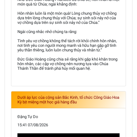
món quà từ Chúa; ngài khẳng định:
Hôn nhân luôn là một món quà! Lòng chung thủy vợ chồng
dựa trên lòng chung thủy với Chúa; sự sinh sôi nảy nở của
vợ chồng dựa trên sự sinh sôi nảy nở của Chúa.”
Ngài cũng nhắc nhở chúng ta rằng:
Tình yêu vợ chồng không thể tách rời khỏi chính hôn nhân,
nơi tình yêu con người mong manh và hữu hạn gặp gỡ tình
yêu thần thiêng, luôn luôn chung thủy và nhân từ.”
Đức Giáo Hoàng cũng chia sẻ rằng khi gặp khó khăn trong
hôn nhân, các cặp vợ chồng nên nương tựa vào Chúa
Thánh Thần để tránh phá hủy mối quan hệ.
Dưới áp lực của cộng sản Bắc Kinh, tổ chức Công Giáo Hoa
Kỳ bịt miệng một học giả hàng đầu
Đặng Tự Do
15:41 07/08/2026