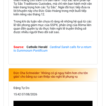
Giáo Hoàng Lêô tránh chỉ ban hành "một sắc lệnh phản lại
Tự Sắc Traditionis Custodes, mà chỉ nên ban hành một văn
kiện trang trọng hơn các Tự Sắc". Ngài đã trực tiếp đưa ra
lời khuyên này cho Đức Giáo Hoàng trong một buổi tiếp
kiến riêng vào tháng 12.
Trong khi dư luận vẫn chưa rõ ràng về những hệ quả từ các
lễ tấn phong giám mục của SSPX, phản ứng của Rôma liên
quan đến quyền tự do thực hiện nghi lễ truyền thống sẽ
được nhiều người theo dõi sát sao.
Source:
Catholic Herald
Cardinal Sarah calls for a return
to Summorum Pontificum
Đức Cha Schneider: ‘Không có gì nguy hiểm hơn cho tôn
giáo’ cho bằng sự can thiệp vào nghi lễ phụng vụ
Đặng Tự Do
15:42 07/08/2026