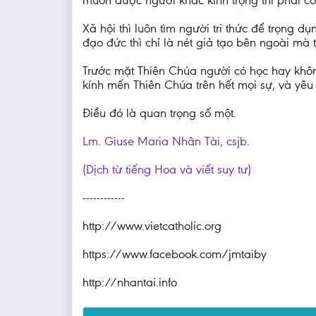
muốn được người khác kính trọng thì phải c
Xã hội thì luôn tìm người tri thức để trọng 
đạo đức thì chỉ là nét giả tạo bên ngoài mà t
Trước mặt Thiên Chúa người có học hay không 
kính mến Thiên Chúa trên hết mọi sự, và yêu
Điều đó là quan trọng số một.
Lm. Giuse Maria Nhân Tài, csjb.
(Dịch từ tiếng Hoa và viết suy tư)
------------
http://www.vietcatholic.org
https://www.facebook.com/jmtaiby
http://nhantai.info