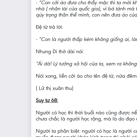
- “Con cởi áo đưa cho thầy mặc thì ta mới kh
nhà ( nhân tài của quốc gia), vì bá tánh mà
qúy trọng thân thể mình, con nên đưa áo của
Đệ tử trả lời:
- “Con là người thấp kém không giống ai, l
Nhung Di thở dài nói:
“Ái dà! Lý tưởng xã hội của ta, xem ra không
Nói xong, liền cởi áo cho tên đệ tử, nửa đêm t
( Lữ thị xuân thu)
Suy tư 68:
Người có học thì thời buổi nào cũng được n
chưa chắc là người học rộng, mà là do đạo 
Người ta phân biệt: người có học là người có.