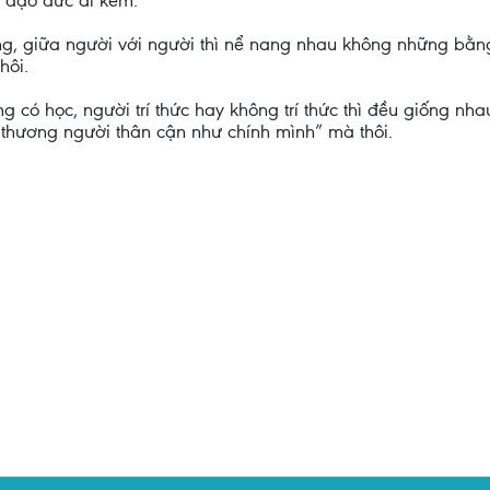
ó đạo đức đi kèm.
dụng, giữa người với người thì nể nang nhau không những bằng
hôi.
có học, người trí thức hay không trí thức thì đều giống nha
 thương người thân cận như chính mình” mà thôi.