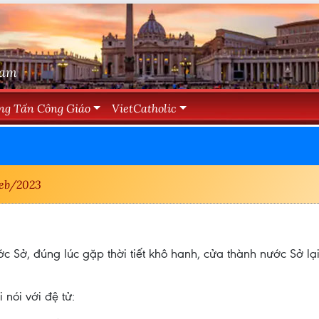
Nam
ng Tấn Công Giáo
VietCatholic
eb/2023
Sở, đúng lúc gặp thời tiết khô hanh, cửa thành nước Sở lại
nói với đệ tử: