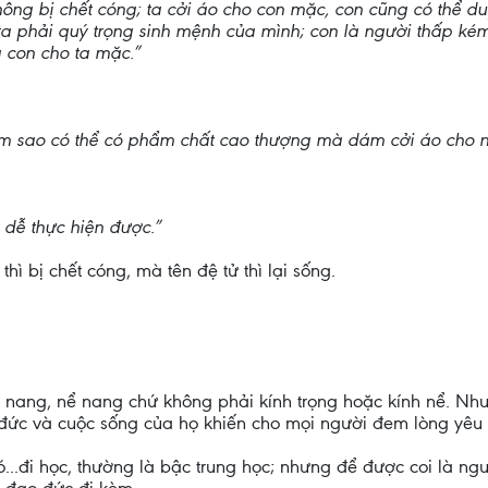
ông bị chết cóng; ta cởi áo cho con mặc, con cũng có thể duy
 ta phải quý trọng sinh mệnh của mình; con là người thấp k
 con cho ta mặc.”
àm sao có thể có phẩm chất cao thượng mà dám cởi áo cho n
 dễ thực hiện được.”
hì bị chết cóng, mà tên đệ tử thì lại sống.
ể nang, nể nang chứ không phải kính trọng hoặc kính nể. Nh
đức và cuộc sống của họ khiến cho mọi người đem lòng yêu 
..đi học, thường là bậc trung học; nhưng để được coi là người