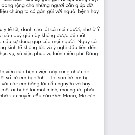
tay dang rộng cho những người cần giúp đỡ.
 liệu chúng ta có gần gũi với người bệnh hay
 tế tốt, dành cho tất cả mọi người, như ở Ý
Tài sản quý giá này không được để mất.
yêu cầu sự đóng góp của mọi người. Ngay cả
ng kinh tế không tốt, và ý nghĩ đầu tiên đến
hục vụ, và việc phục vụ luôn miễn phí. Đừng
hân viên của bệnh viện này cũng như các
t số trẻ em bị bệnh… Tại sao trẻ em bị
h với các em bằng lời cầu nguyện và hãy
một ai bị bỏ lại một mình, mọi người phải
y nhờ sự chuyển cầu của Đức Maria, Mẹ của