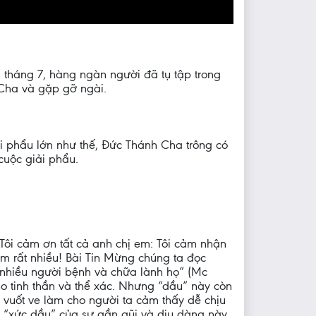
 tháng 7, hàng ngàn người đã tụ tập trong
 Cha và gặp gỡ ngài.
ải phẩu lớn như thế, Đức Thánh Cha trông có
cuộc giải phẩu.
. Tôi cảm ơn tất cả anh chị em: Tôi cảm nhận
m rất nhiều! Bài Tin Mừng chúng ta đọc
 nhiều người bệnh và chữa lành họ” (Mc
ho tinh thần và thể xác. Nhưng “dầu” này còn
 vuốt ve làm cho người ta cảm thấy dễ chịu
ự “xức dầu” của sự gần gũi và dịu dàng này,