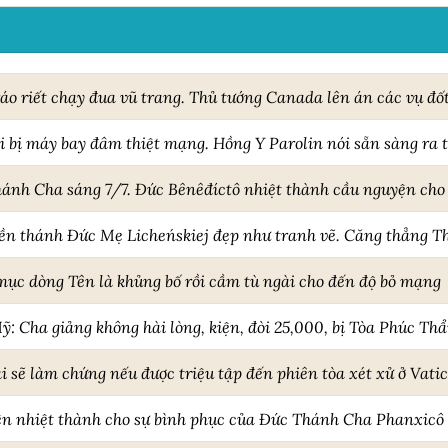
áo riết chạy đua vũ trang. Thủ tướng Canada lên án các vụ đố
i bị máy bay đâm thiệt mạng. Hồng Y Parolin nói sẵn sàng ra 
hánh Cha sáng 7/7. Đức Bênêđíctô nhiệt thành cầu nguyện ch
đền thánh Đức Mẹ Licheńskiej đẹp như tranh vẽ. Căng thẳng T
mục dòng Tên là khủng bố rồi cầm tù ngài cho đến độ bỏ mạng
ỹ: Cha giảng không hài lòng, kiện, đòi 25,000, bị Tòa Phúc T
i sẽ làm chứng nếu được triệu tập đến phiên tòa xét xử ở Vati
ện nhiệt thành cho sự bình phục của Đức Thánh Cha Phanxicô 