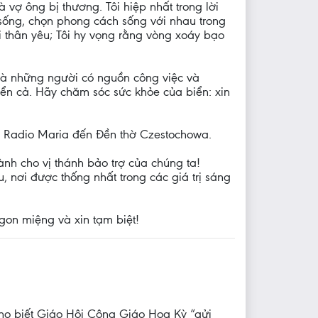
vợ ông bị thương. Tôi hiệp nhất trong lời
sống, chọn phong cách sống với nhau trong
iti thân yêu; Tôi hy vọng rằng vòng xoáy bạo
à những người có nguồn công việc và
iển cả. Hãy chăm sóc sức khỏe của biển: xin
h Radio Maria đến Đền thờ Czestochowa.
nh cho vị thánh bảo trợ của chúng ta!
, nơi được thống nhất trong các giá trị sáng
gon miệng và xin tạm biệt!
o biết Giáo Hội Công Giáo Hoa Kỳ “gửi