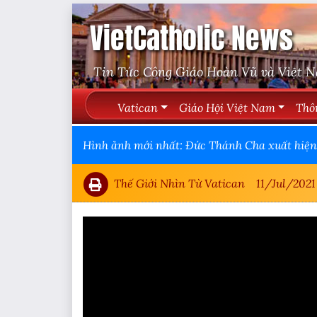
VietCatholic News
Tin Tức Công Giáo Hoàn Vũ và Việt 
Vatican
Giáo Hội Việt Nam
Thô
Hình ảnh mới nhất: Đức Thánh Cha xuất hiện 
Thế Giới Nhìn Từ Vatican
11/Jul/2021