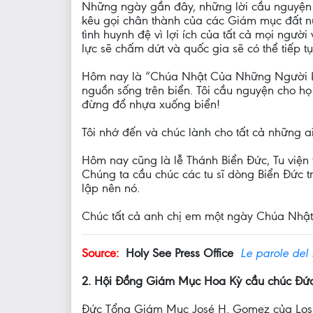
Những ngày gần đây, những lời cầu nguyện củ
kêu gọi chân thành của các Giám mục đất nư
tình huynh đệ vì lợi ích của tất cả mọi người
lực sẽ chấm dứt và quốc gia sẽ có thể tiếp t
Hôm nay là “Chúa Nhật Của Những Người Là
nguồn sống trên biển. Tôi cầu nguyện cho h
đừng đổ nhựa xuống biển!
Tôi nhớ đến và chúc lành cho tất cả những
Hôm nay cũng là lễ Thánh Biển Đức, Tu viện
Chúng ta cầu chúc các tu sĩ dòng Biển Đức tr
lập nên nó.
Chúc tất cả anh chị em một ngày Chúa Nhật 
Source:
Holy See Press Office
Le parole del 
2. Hội Đồng Giám Mục Hoa Kỳ cầu chúc Đứ
Đức Tổng Giám Mục José H. Gomez của Los 