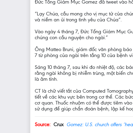
Đức Tổng Giám Mục Gomez đã tweet vào hô
“Lạy Chúa, cầu mong cho vị mục tử của chú
và niềm an ủi trong tình yêu của Chúa”.
Vào ngày 4 tháng 7, Đức Tổng Giám Mục Gus
chúng con cầu nguyện cho ngài.”
Ông Matteo Bruni, giám đốc văn phòng báo ch
7 từ phòng của ngài trên tầng 10 của bệnh v
Sáng 10 tháng 7, sau khi đo nhiệt độ, các 
rằng ngài không bị nhiễm trùng, một biến ch
là âm tính.
CT là chữ viết tắt của Computed Tomography,
tiết về các khu vực bên trong cơ thể. Các 
cơ quan. Thuốc nhuộm có thể được tiêm vào 
sử dụng để giúp chẩn đoán bệnh, lập kế hoạch
Source:
Crux
Gomez: U.S. church offers ‘hear