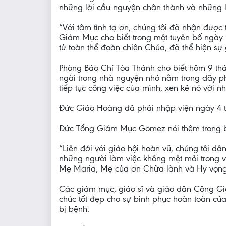
những lời cầu nguyện chân thành và những 
“Với tâm tình tạ ơn, chúng tôi đã nhận được
Giám Mục cho biết trong một tuyên bố ngày 9
tử toàn thể đoàn chiên Chúa, đã thể hiện s
Phòng Báo Chí Tòa Thánh cho biết hôm 9 thá
ngài trong nhà nguyện nhỏ nằm trong dãy ph
tiếp tục công việc của mình, xen kẽ nó với 
Đức Giáo Hoàng đã phải nhập viện ngày 4 th
Đức Tổng Giám Mục Gomez nói thêm trong b
“Liên đới với giáo hội hoàn vũ, chúng tôi d
những người làm việc không mệt mỏi trong v
Mẹ Maria, Mẹ của ơn Chữa lành và Hy vọng,
Các giám mục, giáo sĩ và giáo dân Công Gi
chúc tốt đẹp cho sự bình phục hoàn toàn củ
bị bệnh.