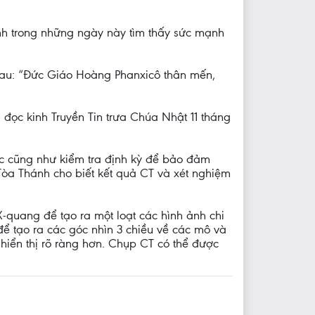
nh trong những ngày này tìm thấy sức mạnh
sau: “Đức Giáo Hoàng Phanxicô thân mến,
đọc kinh Truyền Tin trưa Chúa Nhật 11 tháng
ực cũng như kiểm tra định kỳ để bảo đảm
Tòa Thánh cho biết kết quả CT và xét nghiệm
X-quang để tạo ra một loạt các hình ảnh chi
ể tạo ra các góc nhìn 3 chiều về các mô và
iển thị rõ ràng hơn. Chụp CT có thể được