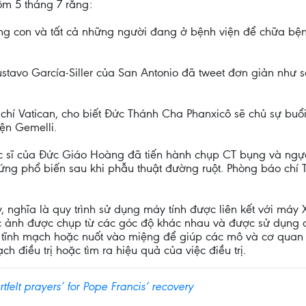
m 5 tháng 7 rằng:
ng con và tất cả những người đang ở bệnh viện để chữa bệ
tavo García-Siller của San Antonio đã tweet đơn giản như 
í Vatican, cho biết Đức Thánh Cha Phanxicô sẽ chủ sự buổi 
iện Gemelli.
bác sĩ của Đức Giáo Hoàng đã tiến hành chụp CT bụng và ng
ứng phổ biến sau khi phẫu thuật đường ruột. Phòng báo chí 
 nghĩa là quy trình sử dụng máy tính được liên kết với máy 
bức ảnh được chụp từ các góc độ khác nhau và được sử dụng đ
tĩnh mạch hoặc nuốt vào miệng để giúp các mô và cơ quan h
 điều trị hoặc tìm ra hiệu quả của việc điều trị.
tfelt prayers’ for Pope Francis’ recovery