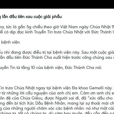
 lần đầu tiên sau cuộc giải phẩu
a, tức là gần 5g chiều theo giờ Việt Nam ngày Chúa Nhật 11
để có dịp đọc kinh Truyền Tin trưa Chúa Nhật với Đức Thánh
g bệnh viện.
ếu nhi đang được điều trị tại bệnh viện này. Sau một cuộc gi
 lần đầu tiên Đức Thánh Cha xuất hiện trước công chúng sau 
ruyền Tin từ tầng 10 của bệnh viện, Đức Thánh Cha nói:
ền Tin trưa Chúa Nhật ngay tại bệnh viện Đa khoa Gemelli này
ợ từ những lời cầu nguyện của anh chị em. Cảm ơn anh chị e
môn đệ của Chúa Giêsu, được Người sai đi, đã “xức dầu cho
ưởng đến bí tích Xức Dầu Bệnh Nhân, mang lại sự thoải mái c
ng của những người chăm sóc các bệnh nhân: nó như một cái
 chúng ta, tất cả chúng ta, dù sớm hay muộn, đều cần đến s