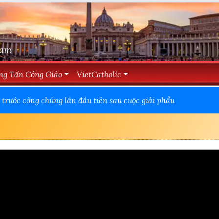
Nam
ng Tấn Công Giáo
VietCatholic
trước công chúng lần đầu tiên sau cuộc giải phẩu