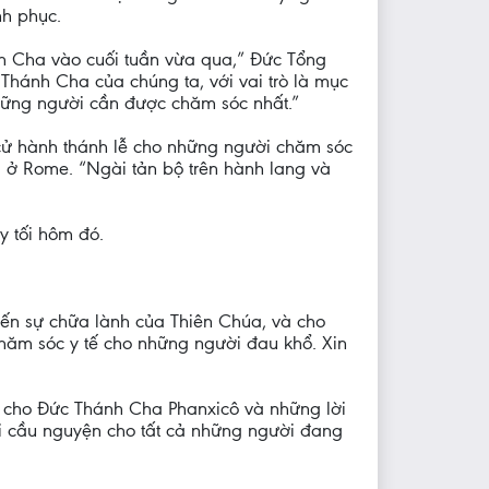
nh phục.
ánh Cha vào cuối tuần vừa qua,” Đức Tổng
Thánh Cha của chúng ta, với vai trò là mục
những người cần được chăm sóc nhất.”
 cử hành thánh lễ cho những người chăm sóc
 ở Rome. “Ngài tản bộ trên hành lang và
y tối hôm đó.
 đến sự chữa lành của Thiên Chúa, và cho
hăm sóc y tế cho những người đau khổ. Xin
n cho Đức Thánh Cha Phanxicô và những lời
ời cầu nguyện cho tất cả những người đang