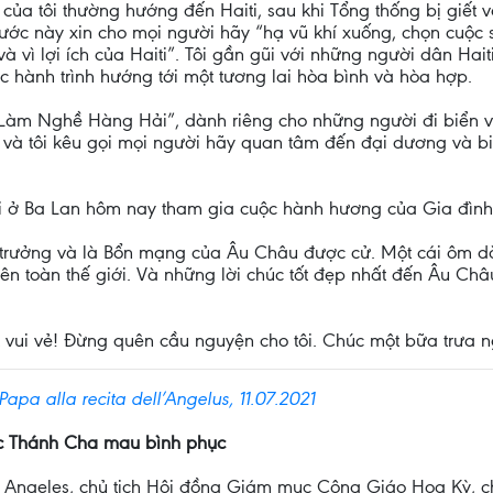
a tôi thường hướng đến Haiti, sau khi Tổng thống bị giết và 
ớc này xin cho mọi người hãy “hạ vũ khí xuống, chọn cuộc 
 và vì lợi ích của Haiti”. Tôi gần gũi với những người dân Ha
ục hành trình hướng tới một tương lai hòa bình và hòa hợp.
m Nghề Hàng Hải”, dành riêng cho những người đi biển v
ọ và tôi kêu gọi mọi người hãy quan tâm đến đại dương và b
 ai ở Ba Lan hôm nay tham gia cuộc hành hương của Gia đìn
 trưởng và là Bổn mạng của Âu Châu được cử. Một cái ôm dà
ên toàn thế giới. Và những lời chúc tốt đẹp nhất đến Âu Châu
vui vẻ! Đừng quên cầu nguyện cho tôi. Chúc một bữa trưa n
Papa alla recita dell’Angelus, 11.07.2021
c Thánh Cha mau bình phục
Angeles, chủ tịch Hội đồng Giám mục Công Giáo Hoa Kỳ, ch