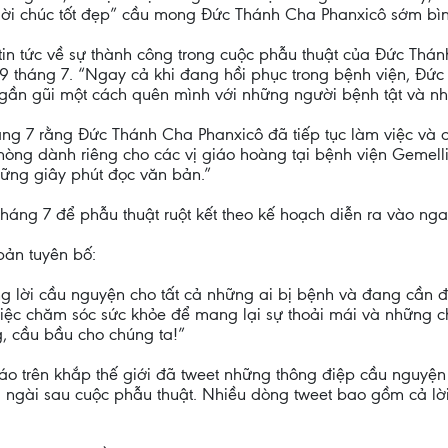
lời chúc tốt đẹp” cầu mong Đức Thánh Cha Phanxicô sớm bì
 tin tức về sự thành công trong cuộc phẫu thuật của Đức Th
 tháng 7. “Ngay cả khi đang hồi phục trong bệnh viện, Đức 
ự gần gũi một cách quên mình với những người bệnh tật và 
ng 7 rằng Đức Thánh Cha Phanxicô đã tiếp tục làm việc và
òng dành riêng cho các vị giáo hoàng tại bệnh viện Gemelli
những giây phút đọc văn bản.”
áng 7 để phẫu thuật ruột kết theo kế hoạch diễn ra vào nga
ản tuyên bố:
âng lời cầu nguyện cho tất cả những ai bị bệnh và đang cần
iệc chăm sóc sức khỏe để mang lại sự thoải mái và những c
 cầu bầu cho chúng ta!”
áo trên khắp thế giới đã tweet những thông điệp cầu nguyệ
a ngài sau cuộc phẫu thuật. Nhiều dòng tweet bao gồm cả l