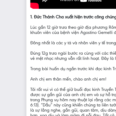
1. Đức Thánh Cha xuất hiện trước công chúng
Lúc gần 12 giờ trưa theo giờ địa phương Rôm
khuôn viên của bệnh viện Agostino Gemelli 
Đông nhất là các y tá và nhân viên y tế tron
Đúng 12g trưa ngài bước ra cùng với các thi
vẻ mệt nhọc nhưng vẫn rất linh hoạt. Đây là
Trong bài huấn dụ ngắn trước khi đọc kinh T
Anh chị em thân mến, chào anh chị em!
Tôi rất vui vì có thể giữ buổi đọc kinh Truy
được sự gần gũi của anh chị em và sự hỗ tr
trong Phụng vụ hôm nay thuật lại rằng các 
6:13). “Dầu” này cũng khiến chúng ta liên t
là sự lắng nghe, gần gũi, quan tâm, dịu dà
hơn, xoa dịu và làm giảm đi nỗi đau. Tất cả