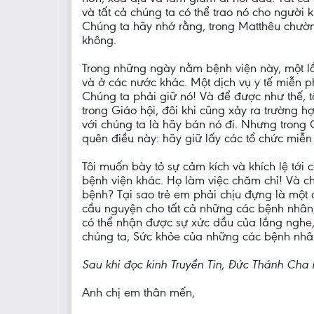
và tất cả chúng ta có thể trao nó cho người
Chúng ta hãy nhớ rằng, trong Matthêu chường
không.
Trong những ngày nằm bệnh viện này, một lầ
và ở các nước khác. Một dịch vụ y tế miễn 
Chúng ta phải giữ nó! Và để được như thế, 
trong Giáo hội, đôi khi cũng xảy ra trường h
với chúng ta là hãy bán nó đi. Nhưng trong 
quên điều này: hãy giữ lấy các tổ chức miễn 
Tôi muốn bày tỏ sự cảm kích và khích lệ tới
bệnh viện khác. Họ làm việc chăm chỉ! Và c
bệnh? Tại sao trẻ em phải chịu đựng là một
cầu nguyện cho tất cả những các bệnh nhân,
có thể nhận được sự xức dầu của lắng nghe
chúng ta, Sức khỏe của những các bệnh nhâ
Sau khi đọc kinh Truyền Tin, Đức Thánh Cha 
Anh chị em thân mến,