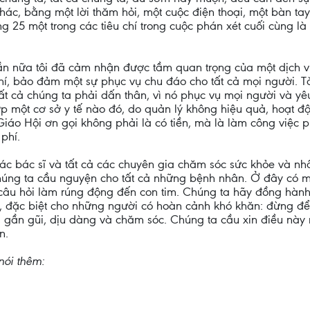
 khác, bằng một lời thăm hỏi, một cuộc điện thoại, một bàn 
 25 một trong các tiêu chí trong cuộc phán xét cuối cùng là
n nữa tôi đã cảm nhận được tầm quan trọng của một dịch vụ y
phí, bảo đảm một sự phục vụ chu đáo cho tất cả mọi người. 
tất cả chúng ta phải dấn thân, vì nó phục vụ mọi người và 
ợp một cơ sở y tế nào đó, do quản lý không hiệu quả, hoạt độ
Giáo Hội ơn gọi không phải là có tiền, mà là làm công việc p
phí.
 các bác sĩ và tất cả các chuyên gia chăm sóc sức khỏe và n
húng ta cầu nguyện cho tất cả những bệnh nhân. Ở đây có mộ
 câu hỏi làm rúng động đến con tim. Chúng ta hãy đồng hàn
 đặc biệt cho những người có hoàn cảnh khó khăn: đừng để 
, gần gũi, dịu dàng và chăm sóc. Chúng ta cầu xin điều nà
n.
nói thêm: