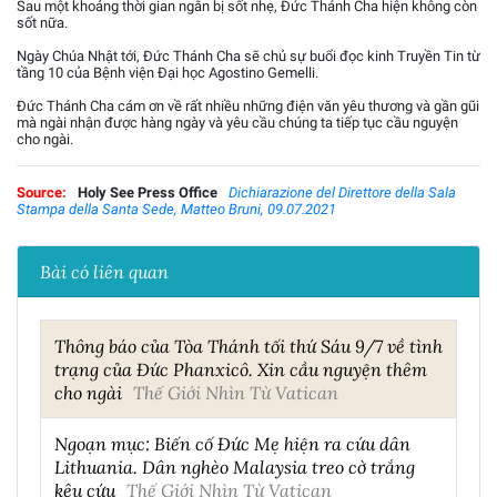
Sau một khoảng thời gian ngắn bị sốt nhẹ, Đức Thánh Cha hiện không còn
sốt nữa.
Ngày Chúa Nhật tới, Đức Thánh Cha sẽ chủ sự buổi đọc kinh Truyền Tin từ
tầng 10 của Bệnh viện Đại học Agostino Gemelli.
Đức Thánh Cha cám ơn về rất nhiều những điện văn yêu thương và gần gũi
mà ngài nhận được hàng ngày và yêu cầu chúng ta tiếp tục cầu nguyện
cho ngài.
Source:
Holy See Press Office
Dichiarazione del Direttore della Sala
Stampa della Santa Sede, Matteo Bruni, 09.07.2021
Bài có liên quan
Thông báo của Tòa Thánh tối thứ Sáu 9/7 về tình
trạng của Đức Phanxicô. Xin cầu nguyện thêm
cho ngài
Thế Giới Nhìn Từ Vatican
Ngoạn mục: Biến cố Đức Mẹ hiện ra cứu dân
Lithuania. Dân nghèo Malaysia treo cờ trắng
kêu cứu
Thế Giới Nhìn Từ Vatican