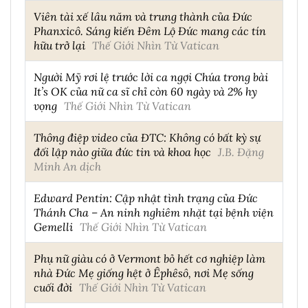
Viên tài xế lâu năm và trung thành của Đức
Phanxicô. Sáng kiến Đêm Lộ Đức mang các tín
hữu trở lại
Thế Giới Nhìn Từ Vatican
Người Mỹ rơi lệ trước lời ca ngợi Chúa trong bài
It’s OK của nữ ca sĩ chỉ còn 60 ngày và 2% hy
vọng
Thế Giới Nhìn Từ Vatican
Thông điệp video của ĐTC: Không có bất kỳ sự
đối lập nào giữa đức tin và khoa học
J.B. Đặng
Minh An dịch
Edward Pentin: Cập nhật tình trạng của Đức
Thánh Cha – An ninh nghiêm nhặt tại bệnh viện
Gemelli
Thế Giới Nhìn Từ Vatican
Phụ nữ giàu có ở Vermont bỏ hết cơ nghiệp làm
nhà Đức Mẹ giống hệt ở Êphêsô, nơi Mẹ sống
cuối đời
Thế Giới Nhìn Từ Vatican