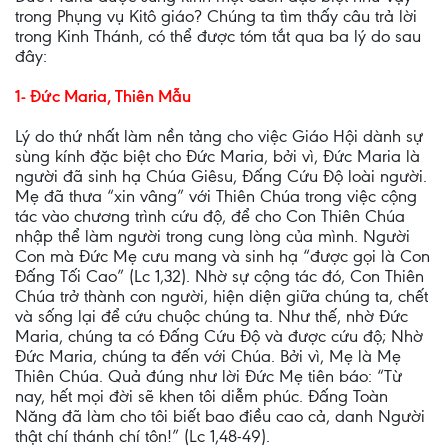
trong Phụng vụ Kitô giáo? Chúng ta tìm thấy câu trả lời
trong Kinh Thánh, có thể được tóm tắt qua ba lý do sau
đây:
1- Đức Maria, Thiên Mẫu
Lý do thứ nhất làm nền tảng cho việc Giáo Hội dành sự
sùng kính đặc biệt cho Đức Maria, bởi vì, Đức Maria là
người đã sinh hạ Chúa Giêsu, Đấng Cứu Độ loài người.
Mẹ đã thưa “xin vâng” với Thiên Chúa trong việc cộng
tác vào chương trình cứu độ, để cho Con Thiên Chúa
nhập thể làm người trong cung lòng của mình. Người
Con mà Đức Mẹ cưu mang và sinh hạ “được gọi là Con
Đấng Tối Cao” (Lc 1,32). Nhờ sự cộng tác đó, Con Thiên
Chúa trở thành con người, hiện diện giữa chúng ta, chết
và sống lại để cứu chuộc chúng ta. Như thế, nhờ Đức
Maria, chúng ta có Đấng Cứu Độ và được cứu độ; Nhờ
Đức Maria, chúng ta đến với Chúa. Bởi vì, Mẹ là Mẹ
Thiên Chúa. Quả đúng như lời Đức Mẹ tiên báo: “Từ
nay, hết mọi đời sẽ khen tôi diễm phúc. Đấng Toàn
Năng đã làm cho tôi biết bao điều cao cả, danh Người
thật chí thánh chí tôn!” (Lc 1,48-49).