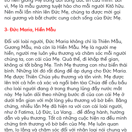
trở nên giống Mẹ trong đời sống đức tin của mình. Bởi
vì, Mẹ là mẫu gương tuyệt hảo cho mỗi người Kitô hữu.
Nên mỗi lần nhìn lên Đức Mẹ, chúng ta được mời gọi
noi gương và bắt chước cung cách sống của Đức Mẹ.
3- Đức Maria, Hiền Mẫu
Đối với loài người, Đức Maria không chỉ là Thiên Mẫu,
Gương Mẫu, mà còn là Hiền Mẫu. Mẹ là người mẹ
hiền, người mẹ luôn yêu thương và chăm sóc mỗi người
chúng ta, con cái của Mẹ. Quả thế, đi khắp thế gian,
không ai tốt bằng Mẹ. Tình Mẹ thương con như biển thái
bình. Những lời đó rất đúng để áp dụng cho Đức Maria.
Mẹ được Thiên Chúa yêu thương và tôn vinh. Mẹ được
lên trời cả hồn cả xác và ngồi bên tòa Chúa để cầu bầu
cho loài người đang ở trong thung lũng đầy nước mắt
này. Mẹ luôn dõi theo những bước đi của con cái Mẹ ở
dưới trần gian với một lòng yêu thương vô bờ bến. Bằng
chứng, nhiều lần Mẹ đã hiện ra với con cái loài người,
như ở Fatima, Lộ Đức, La Vang… để đồng hành, hướng
dẫn và yêu thương. Tất cả những cuộc hiện ra đều minh
chứng tình thương vô bờ bến của Mẹ. Mẹ luôn quan
tâm, lo lắng và chăm sóc đối với nhân loại nói chung và