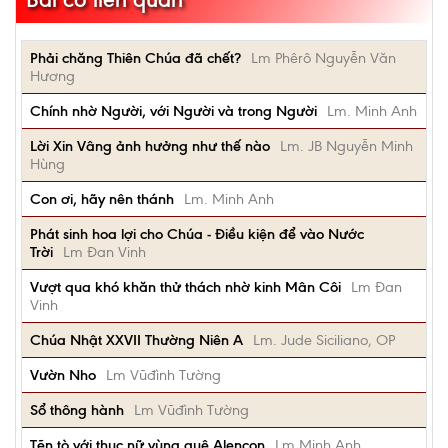
Phải chăng Thiên Chúa đã chết?
Lm Phêrô Nguyễn Văn
Hương
Chính nhờ Người, với Người và trong Người
Lm. Minh Anh
Lời Xin Vâng ảnh hưởng như thế nào
Lm. JB Nguyễn Minh
Hùng
Con ơi, hãy nên thánh
Lm. Minh Anh
Phát sinh hoa lợi cho Chúa - Điều kiện để vào Nước
Trời
Lm Đan Vinh
Vượt qua khó khăn thử thách nhờ kinh Mân Côi
Lm Đan
Vinh
Chúa Nhật XXVII Thường Niên A
Lm. Jude Siciliano, OP
Vườn Nho
Lm Vũđình Tường
Sổ thông hành
Lm Vũđình Tường
Tẽn tò với thục nữ vùng quê Alençon
Lm Minh Anh