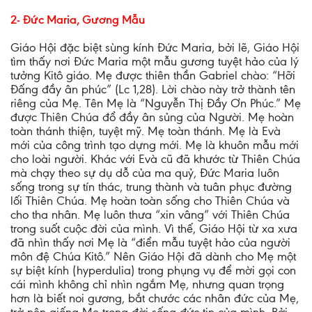
2- Đức Maria, Gương Mẫu
Giáo Hội đặc biệt sùng kính Đức Maria, bởi lẽ, Giáo Hội
tìm thấy nơi Đức Maria một mẫu gương tuyệt hảo của lý
tưởng Kitô giáo. Mẹ được thiên thần Gabriel chào: “Hỡi
Đấng đầy ân phúc” (Lc 1,28). Lời chào này trở thành tên
riêng của Mẹ. Tên Mẹ là “Nguyễn Thị Đầy Ơn Phúc.” Mẹ
được Thiên Chúa đổ đầy ân sủng của Người. Mẹ hoàn
toàn thánh thiện, tuyệt mỹ. Mẹ toàn thánh. Mẹ là Evà
mới của công trình tạo dựng mới. Mẹ là khuôn mẫu mới
cho loài người. Khác với Evà cũ đã khước từ Thiên Chúa
mà chạy theo sự dụ dỗ của ma quỷ, Đức Maria luôn
sống trong sự tín thác, trung thành và tuân phục đường
lối Thiên Chúa. Mẹ hoàn toàn sống cho Thiên Chúa và
cho tha nhân. Mẹ luôn thưa “xin vâng” với Thiên Chúa
trong suốt cuộc đời của mình. Vì thế, Giáo Hội từ xa xưa
đã nhìn thấy nơi Mẹ là “điển mẫu tuyệt hảo của người
môn đệ Chúa Kitô.” Nên Giáo Hội đã dành cho Mẹ một
sự biệt kính (hyperdulia) trong phụng vụ để mời gọi con
cái mình không chỉ nhìn ngắm Mẹ, nhưng quan trọng
hơn là biết noi gương, bắt chước các nhân đức của Mẹ,