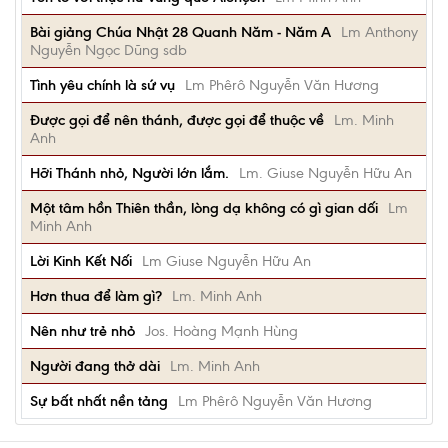
Bài giảng Chúa Nhật 28 Quanh Năm - Năm A
Lm Anthony
Nguyễn Ngọc Dũng sdb
Tình yêu chính là sứ vụ
Lm Phêrô Nguyễn Văn Hương
Được gọi để nên thánh, được gọi để thuộc về
Lm. Minh
Anh
Hỡi Thánh nhỏ, Người lớn lắm.
Lm. Giuse Nguyễn Hữu An
Một tâm hồn Thiên thần, lòng dạ không có gì gian dối
Lm
Minh Anh
Lời Kinh Kết Nối
Lm Giuse Nguyễn Hữu An
Hơn thua để làm gì?
Lm. Minh Anh
Nên như trẻ nhỏ
Jos. Hoàng Mạnh Hùng
Người đang thở dài
Lm. Minh Anh
Sự bất nhất nền tảng
Lm Phêrô Nguyễn Văn Hương