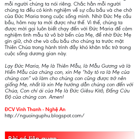
mỗi người chúng ta nói riêng. Chắc hẳn mỗi người
chúng ta đều có kinh nghiệm về sự cầu bầu và che chở
của Đức Maria trong cuộc sống mình. Nhờ Đức Mẹ cầu
bầu, hôm nay ta mới được như thế. Vì thế, chúng ta
được mời gọi luôn biết chạy đến với Đức Maria để cảm
nghiệm tình mẫu tử vô bờ bến của Mẹ, để nhờ Đức Mẹ
gìn giữ, chở che và cầu bầu cho chúng ta trước mặt
Thiên Chúa trong hành trình đầy khó khăn trắc trở trong
cuộc sống dương gian này.
Lạy Đức Maria, Mẹ là Thiên Mẫu, là Mẫu Gương và là
Hiền Mẫu của chúng con, xin Mẹ “hãy tỏ ra là Mẹ của
chúng con” và làm cho chúng con cũng được trở nên
giống Mẹ, nhất là xin Mẹ hướng dẫn chúng con đến với
Chúa, Con chí ái của Mẹ là Đức Giêsu Kitô, Đấng Cứu
Độ của chúng con. Amen!
ĐCV Vinh Thanh - Nghệ An
http://nguoinguphu.blogspot.com/
Bài có liên quan