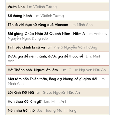
Vườn Nho
Lm Vũđình Tường
Sổ thông hành
Lm Vũđình Tường
Tẽn tò với thục nữ vùng quê Alençon
Lm Minh Anh
Bài giảng Chúa Nhật 28 Quanh Năm - Năm A
Lm Anthony
Nguyễn Ngọc Dũng sdb
Tình yêu chính là sứ vụ
Lm Phêrô Nguyễn Văn Hương
Được gọi để nên thánh, được gọi để thuộc về
Lm. Minh
Anh
Hỡi Thánh nhỏ, Người lớn lắm.
Lm. Giuse Nguyễn Hữu An
Một tâm hồn Thiên thần, lòng dạ không có gì gian dối
Lm
Minh Anh
Lời Kinh Kết Nối
Lm Giuse Nguyễn Hữu An
Hơn thua để làm gì?
Lm. Minh Anh
Nên như trẻ nhỏ
Jos. Hoàng Mạnh Hùng