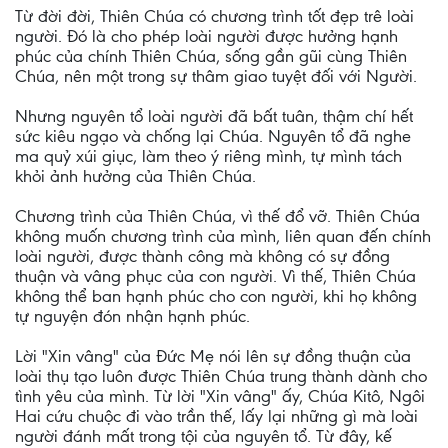
Từ đời đời, Thiên Chúa có chương trình tốt đẹp trê loài
người. Đó là cho phép loài người được hưởng hạnh
phúc của chính Thiên Chúa, sống gần gũi cùng Thiên
Chúa, nên một trong sự thâm giao tuyệt đối với Người.
Nhưng nguyên tổ loài người đã bất tuân, thậm chí hết
sức kiêu ngạo và chống lại Chúa. Nguyên tổ đã nghe
ma quỷ xúi giục, làm theo ý riêng mình, tự mình tách
khỏi ảnh hưởng của Thiên Chúa.
Chương trình của Thiên Chúa, vì thế đổ vỡ. Thiên Chúa
không muốn chương trình của mình, liên quan đến chính
loài người, được thành công mà không có sự đồng
thuận và vâng phục của con người. Vì thế, Thiên Chúa
không thể ban hạnh phúc cho con người, khi họ không
tự nguyện đón nhận hạnh phúc.
Lời "Xin vâng" của Đức Mẹ nói lên sự đồng thuận của
loài thụ tạo luôn được Thiên Chúa trung thành dành cho
tình yêu của mình. Từ lời "Xin vâng" ấy, Chúa Kitô, Ngôi
Hai cứu chuộc đi vào trần thế, lấy lại những gì mà loài
người đánh mất trong tội của nguyên tổ. Từ đây, kế