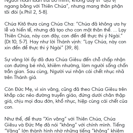
Người hoàn toàn trút bỏ mình, không duy trì “địa vị
ngang bằng với Thiên Chúa”, nhưng mang thân phận
tôi đòi (x.Phil 2, 5-8).
Chúa Kitô thưa cùng Chúa Cha: “Chúa đã không ưa hy
lễ và hiến tế, nhưng đã tạo cho con một thân thể. … Lạy
Thiên Chúa, này con đây, con đến để thực thi ý Ngài.”
(Dt 10, 5-7). Hay như lời Thánh vịnh: “Lạy Chúa, này con
xin đến để thực thi ý Ngài” (39, 8).
Sự vâng lời ấy đã đưa Chúa Giêsu đến chỗ chấp nhận
con đường bé nhỏ, khiêm nhường, làm người sống chốn
trần gian. Sau cùng, Người vui nhận cái chết nhục nhã
trên Thánh giá.
Còn Đức Mẹ, vì xin vâng, cũng đã theo Chúa Giêsu trên
khắp các nẻo đường truyền giáo, đứng dưới chân thập
giá, chịu mọi đau đớn, khổ nhục, hiệp cùng cái chết của
con.
Như thế, để thưa “Xin vâng” với Thiên Chúa, Chúa
Giêsu và Đức Mẹ đã nói “không” với chính mình. Tiếng
“Vâng” lớn thành hình nhờ những tiếng “không” khiêm