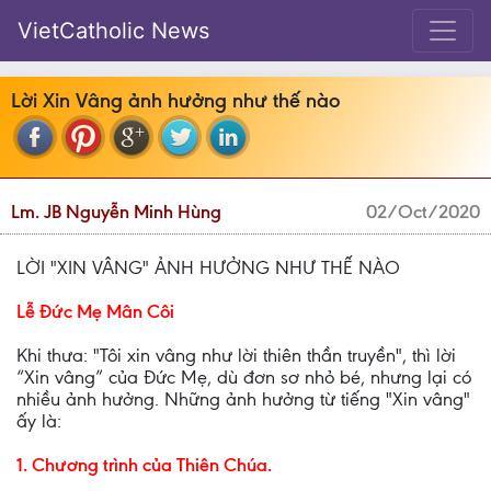
VietCatholic News
Lời Xin Vâng ảnh hưởng như thế nào
Lm. JB Nguyễn Minh Hùng
02/Oct/2020
LỜI "XIN VÂNG" ẢNH HƯỞNG NHƯ THẾ NÀO
Lễ Đức Mẹ Mân Côi
Khi thưa: "Tôi xin vâng như lời thiên thần truyền", thì lời
“Xin vâng” của Đức Mẹ, dù đơn sơ nhỏ bé, nhưng lại có
nhiều ảnh hưởng. Những ảnh hưởng từ tiếng "Xin vâng"
ấy là:
1. Chương trình của Thiên Chúa.