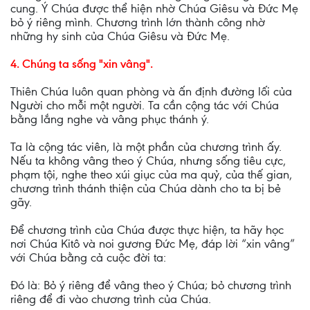
cung. Ý Chúa được thể hiện nhờ Chúa Giêsu và Đức Mẹ
bỏ ý riêng mình. Chương trình lớn thành công nhờ
những hy sinh của Chúa Giêsu và Đức Mẹ.
4. Chúng ta sống "xin vâng".
Thiên Chúa luôn quan phòng và ấn định đường lối của
Người cho mỗi một người. Ta cần cộng tác với Chúa
bằng lắng nghe và vâng phục thánh ý.
Ta là cộng tác viên, là một phần của chương trình ấy.
Nếu ta không vâng theo ý Chúa, nhưng sống tiêu cực,
phạm tội, nghe theo xúi giục của ma quỷ, của thế gian,
chương trình thánh thiện của Chúa dành cho ta bị bẻ
gãy.
Để chương trình của Chúa được thực hiện, ta hãy học
nơi Chúa Kitô và noi gương Đức Mẹ, đáp lời “xin vâng”
với Chúa bằng cả cuộc đời ta:
Đó là: Bỏ ý riêng để vâng theo ý Chúa; bỏ chương trình
riêng để đi vào chương trình của Chúa.