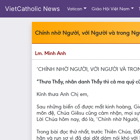
VietCatholic News
Vatican
Giáo Hội Việt Nam
Chính nhờ Người, với Người và trong Ng
Lm. Minh Anh
‘CHÍNH NHỜ NGƯỜI, VỚI NGƯỜI VÀ TRO
“Thưa Thầy, nhân danh Thầy thì cả ma quỷ c
Kính thưa Anh Chị em,
Sau những biến cố được mất kinh hoàng, Gi
môn đệ, Chúa Giêsu cũng cảm nhận, mọi sự đế
Lời Chúa hôm nay, đó là, ‘Chính nhờ Người, 
Trong bài đọc thứ nhất, trước Thiên Chúa, Đấ
hận và run sợ vì đã dại dột dám nói khó với 