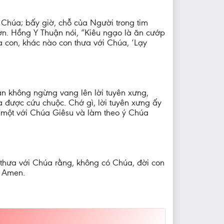
 Chúa; bấy giờ, chỗ của Người trong tim
ơn. Hồng Y Thuận nói, “Kiêu ngạo là ăn cướp
a con, khác nào con thưa với Chúa, ‘Lạy
 vẫn không ngừng vang lên lời tuyên xưng,
à được cứu chuộc. Chớ gì, lời tuyên xưng ấy
n một với Chúa Giêsu và làm theo ý Chúa
 thưa với Chúa rằng, không có Chúa, đời con
, Amen.