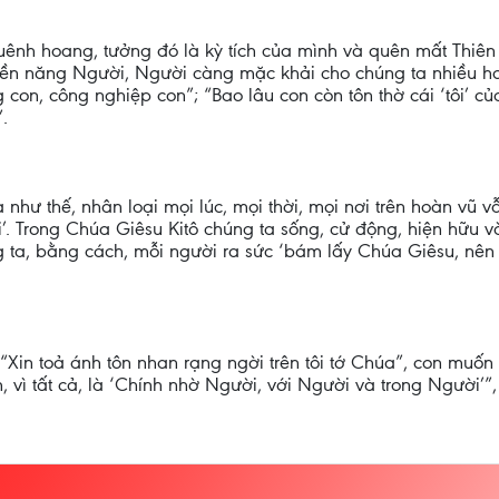
uênh hoang, tưởng đó là kỳ tích của mình và quên mất Thiên
 quyền năng Người, Người càng mặc khải cho chúng ta nhiều h
on, công nghiệp con”; “Bao lâu con còn tôn thờ cái ‘tôi’ củ
.
Và như thế, nhân loại mọi lúc, mọi thời, mọi nơi trên hoàn vũ
. Trong Chúa Giêsu Kitô chúng ta sống, cử động, hiện hữu v
g ta, bằng cách, mỗi người ra sức ‘bám lấy Chúa Giêsu, nê
Xin toả ánh tôn nhan rạng ngời trên tôi tớ Chúa”, con muốn
, vì tất cả, là ‘Chính nhờ Người, với Người và trong Người’”