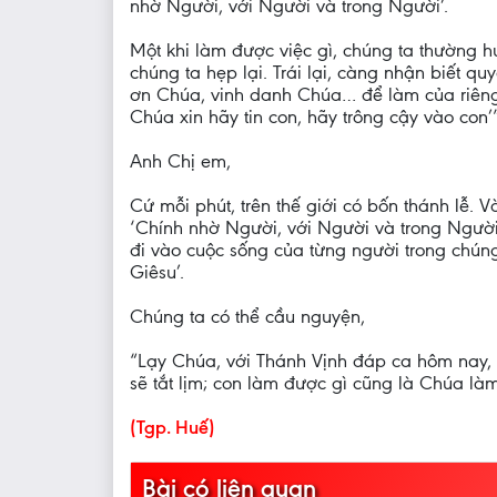
nhờ Người, với Người và trong Người’.
Một khi làm được việc gì, chúng ta thường h
chúng ta hẹp lại. Trái lại, càng nhận biết
ơn Chúa, vinh danh Chúa… để làm của riêng c
Chúa xin hãy tin con, hãy trông cậy vào con’”
Anh Chị em,
Cứ mỗi phút, trên thế giới có bốn thánh lễ. 
‘Chính nhờ Người, với Người và trong Người’
đi vào cuộc sống của từng người trong chún
Giêsu’.
Chúng ta có thể cầu nguyện,
“Lạy Chúa, với Thánh Vịnh đáp ca hôm nay, “
sẽ tắt lịm; con làm được gì cũng là Chúa làm
(Tgp. Huế)
Bài có liên quan