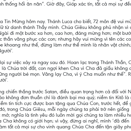
p mình thống hối ăn năn”. Giờ đây, Gióp xác tín, tất cả mọi sự
a Tin Mừng hôm nay. Thánh Luca cho biết, 72 môn đệ vui mừn
ữ từ danh thánh Thầy mình. Chúa Giêsu không phủ nhận vì c
Ngài đi một bước xa hơn, cao hơn, đáng mừng hơn; một bước 
c thần vâng phục các con; nhưng hãy vui mừng vì tên các con 
e khoang như thế, đừng làm như thể mình là nhân vật chính;
gười’.
lại sự việc xảy ra ngay sau đó. Hoan lạc trong Thánh Thần, 
 là Chúa trời đất, con ngợi khen Cha vì Cha đã giấu không 
ững người bé mọn. Vâng lạy Cha, vì ý Cha muốn như thế”. Rõ
ời’.
 chiến thắng trước Satan, điều quan trọng hơn cả đối với
giáo không đơn thuần chỉ là đánh bại ma quỷ; niềm tin Kitô l
ềm tin tích cực được ban tặng qua Chúa Con, trước hết, để gi
ó, trong Chúa Giêsu, mỗi ngày chúng ta phải trở nên giống
úc mở; nghĩa là tình yêu đó luôn mời gọi chúng ta làm nhiề
 Cha không có giới hạn; vì vậy, đừng ai nghĩ, mình ‘đã đến n
m tất cả mọi sự cho vinh quang Chúa Cha đến tận giây phút