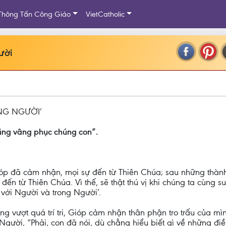
Thông Tấn Công Giáo
VietCatholic
ười
NG NGƯỜI’
ũng vâng phục chúng con”.
óp đã cảm nhận, mọi sự đến từ Thiên Chúa; sau những thàn
n từ Thiên Chúa. Vì thế, sẽ thật thú vị khi chúng ta cùng 
với Người và trong Người’.
ng vượt quá trí tri, Gióp cảm nhận thân phận tro trấu của mìn
Người, “Phải, con đã nói, dù chẳng hiểu biết gì về những điề