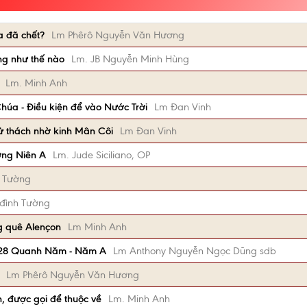
a đã chết?
Lm Phêrô Nguyễn Văn Hương
ng như thế nào
Lm. JB Nguyễn Minh Hùng
Lm. Minh Anh
Chúa - Điều kiện để vào Nước Trời
Lm Đan Vinh
ử thách nhờ kinh Mân Côi
Lm Đan Vinh
ờng Niên A
Lm. Jude Siciliano, OP
 Tường
đình Tường
ng quê Alençon
Lm Minh Anh
 28 Quanh Năm - Năm A
Lm Anthony Nguyễn Ngọc Dũng sdb
Lm Phêrô Nguyễn Văn Hương
, được gọi để thuộc về
Lm. Minh Anh