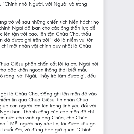
 đều ‘Chính nhờ Người, với Người và trong
g trở về sau những chiến tích hiển hách; họ
hính Ngài đã ban cho các ông thần lực để
lên tận trời cao, lên tận Chúa Cha, thấu
đã được ghi trên trời”; đó là niềm vui tồn
 chỉ một nhân vật chính duy nhất là Chúa
Chúa Giêsu phấn chấn cất lời tạ ơn; Ngài nói
cho bậc khôn ngoan thông thái biết mầu
 ràng, với Ngài, Thầy trò làm được gì, đều
 Ngài là Chúa Cha, Đấng ghi tên môn đệ vào
à niềm tin qua Chúa Giêsu, tin nhận Chúa
úp con người lớn lên trong tình yêu đối với
 Ngài hơn. Thành công của các môn đệ chỉ
u hơn nữa cho vinh quang Chúa, cho Chúa
ơi’. Mỗi người hãy xác tín, tôi được kêu gọi
 cuối đời, và đừng bao giờ quên, ‘Chính