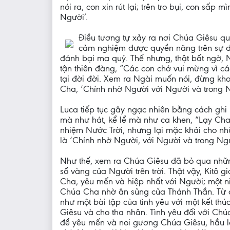
nói ra, con xin rút lại; trên tro bụi, con sấ
Người’.
Điều tương tự xảy ra nơi Chúa Giêsu qu
cảm nghiệm được quyền năng trên sự d
đánh bại ma quỷ. Thế nhưng, thật bất ngờ, 
tận thiên đàng, “Các con chớ vui mừng vì cá
tại đời đời. Xem ra Ngài muốn nói, đừng kho
Cha, ‘Chính nhờ Người với Người và trong N
Luca tiếp tục gây ngạc nhiên bằng cách ghi 
mà như hát, kể lể mà như ca khen, “Lạy Cha
nhiệm Nước Trời, nhưng lại mặc khải cho nh
là ‘Chính nhờ Người, với Người và trong Ngư
Như thế, xem ra Chúa Giêsu đã bỏ qua những
sổ vàng của Người trên trời. Thật vậy, Kitô 
Cha, yêu mến và hiệp nhất với Người; một ni
Chúa Cha nhờ ân sủng của Thánh Thần. Từ đ
như một bài tập của tình yêu với một kết th
Giêsu và cho tha nhân. Tình yêu đối với Chúa
để yêu mến và noi gương Chúa Giêsu, hầu là