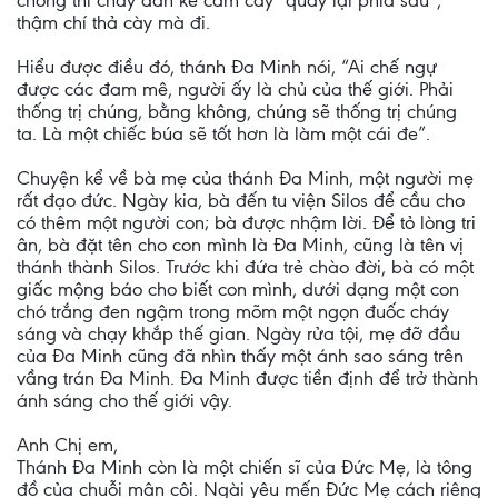
chóng thì chày dẫn kẻ cầm cày “quay lại phía sau”,
thậm chí thả cày mà đi.
Hiểu được điều đó, thánh Đa Minh nói, “Ai chế ngự
được các đam mê, người ấy là chủ của thế giới. Phải
thống trị chúng, bằng không, chúng sẽ thống trị chúng
ta. Là một chiếc búa sẽ tốt hơn là làm một cái đe”.
Chuyện kể về bà mẹ của thánh Đa Minh, một người mẹ
rất đạo đức. Ngày kia, bà đến tu viện Silos để cầu cho
có thêm một người con; bà được nhậm lời. Để tỏ lòng tri
ân, bà đặt tên cho con mình là Đa Minh, cũng là tên vị
thánh thành Silos. Trước khi đứa trẻ chào đời, bà có một
giấc mộng báo cho biết con mình, dưới dạng một con
chó trắng đen ngậm trong mõm một ngọn đuốc cháy
sáng và chạy khắp thế gian. Ngày rửa tội, mẹ đỡ đầu
của Đa Minh cũng đã nhìn thấy một ánh sao sáng trên
vầng trán Đa Minh. Đa Minh được tiền định để trở thành
ánh sáng cho thế giới vậy.
Anh Chị em,
Thánh Đa Minh còn là một chiến sĩ của Đức Mẹ, là tông
đồ của chuỗi mân côi. Ngài yêu mến Đức Mẹ cách riêng