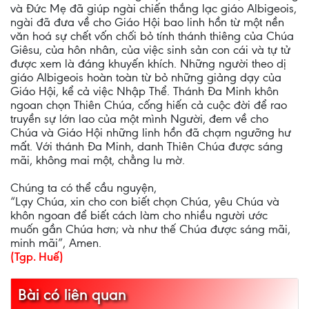
và Đức Mẹ đã giúp ngài chiến thắng lạc giáo Albigeois,
ngài đã đưa về cho Giáo Hội bao linh hồn từ một nền
văn hoá sự chết vốn chối bỏ tính thánh thiêng của Chúa
Giêsu, của hôn nhân, của việc sinh sản con cái và tự tử
được xem là đáng khuyến khích. Những người theo dị
giáo Albigeois hoàn toàn từ bỏ những giảng dạy của
Giáo Hội, kể cả việc Nhập Thể. Thánh Đa Minh khôn
ngoan chọn Thiên Chúa, cống hiến cả cuộc đời để rao
truyền sự lớn lao của một mình Người, đem về cho
Chúa và Giáo Hội những linh hồn đã chạm ngưỡng hư
mất. Với thánh Đa Minh, danh Thiên Chúa được sáng
mãi, không mai một, chẳng lu mờ.
Chúng ta có thể cầu nguyện,
“Lạy Chúa, xin cho con biết chọn Chúa, yêu Chúa và
khôn ngoan để biết cách làm cho nhiều người ước
muốn gần Chúa hơn; và như thế Chúa được sáng mãi,
minh mãi”, Amen.
(Tgp. Huế)
Bài có liên quan