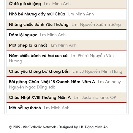
Ở đó gió sẽ lặng
Lm. Minh Anh
Nhỏ bé nhưng đầy mùi Chúa
Lm Minh Anh
Những chiếc Bánh Yêu Thương
Lm. Nguyễn Xuân Trường
Dám lội ngược
Lm Minh Anh
Một phép lạ lạ nhất
Lm Minh Anh
Năm chiếc bánh và hai con cá
Lm Phêrô Nguyễn Văn
Hương
Chúa yêu không bờ không bến
Lm JB Nguyễn Minh Hùng
Bài giảng Chúa Nhật 18 Quanh Năm Năm A
Lm Anthony
Nguyễn Ngọc Dũng sdb
Chúa Nhật XVIII Thường Niên A
Lm. Jude Siciliano, OP
Một nỗi sợ thánh
Lm Minh Anh
© 2019 - VietCatholic Network - Designed by J.B. Đặng Minh An