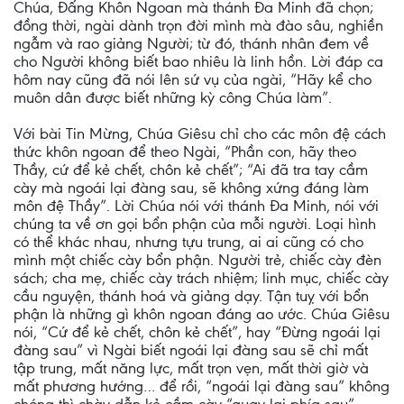
Chúa, Đấng Khôn Ngoan mà thánh Đa Minh đã chọn;
đồng thời, ngài dành trọn đời mình mà đào sâu, nghiền
ngẫm và rao giảng Người; từ đó, thánh nhân đem về
cho Người không biết bao nhiêu là linh hồn. Lời đáp ca
hôm nay cũng đã nói lên sứ vụ của ngài, “Hãy kể cho
muôn dân được biết những kỳ công Chúa làm”.
Với bài Tin Mừng, Chúa Giêsu chỉ cho các môn đệ cách
thức khôn ngoan để theo Ngài, “Phần con, hãy theo
Thầy, cứ để kẻ chết, chôn kẻ chết”; “Ai đã tra tay cầm
cày mà ngoái lại đàng sau, sẽ không xứng đáng làm
môn đệ Thầy”. Lời Chúa nói với thánh Đa Minh, nói với
chúng ta về ơn gọi bổn phận của mỗi người. Loại hình
có thể khác nhau, nhưng tựu trung, ai ai cũng có cho
mình một chiếc cày bổn phận. Người trẻ, chiếc cày đèn
sách; cha mẹ, chiếc cày trách nhiệm; linh mục, chiếc cày
cầu nguyện, thánh hoá và giảng dạy. Tận tuỵ với bổn
phận là những gì khôn ngoan đáng ao ước. Chúa Giêsu
nói, “Cứ để kẻ chết, chôn kẻ chết”, hay “Đừng ngoái lại
đàng sau” vì Ngài biết ngoái lại đàng sau sẽ chỉ mất
tập trung, mất năng lực, mất trọn vẹn, mất thời giờ và
mất phương hướng… để rồi, “ngoái lại đàng sau” không