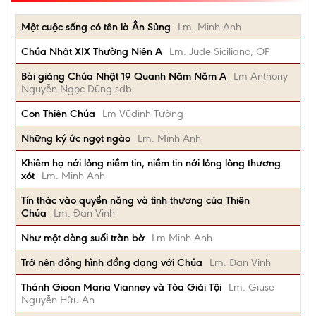
Một cuộc sống có tên là Ân Sủng
Lm. Minh Anh
Chúa Nhật XIX Thường Niên A
Lm. Jude Siciliano, OP
Bài giảng Chúa Nhật 19 Quanh Năm Năm A
Lm Anthony
Nguyễn Ngọc Dũng sdb
Con Thiên Chúa
Lm Vũđình Tường
Những ký ức ngọt ngào
Lm. Minh Anh
Khiêm hạ nới lỏng niềm tin, niềm tin nới lỏng lòng thương
xót
Lm. Minh Anh
Tín thác vào quyền năng và tình thương của Thiên
Chúa
Lm. Đan Vinh
Như một dòng suối tràn bờ
Lm Minh Anh
Trở nên đồng hình đồng dạng với Chúa
Lm. Đan Vinh
Thánh Gioan Maria Vianney và Tòa Giải Tội
Lm. Giuse
Nguyễn Hữu An