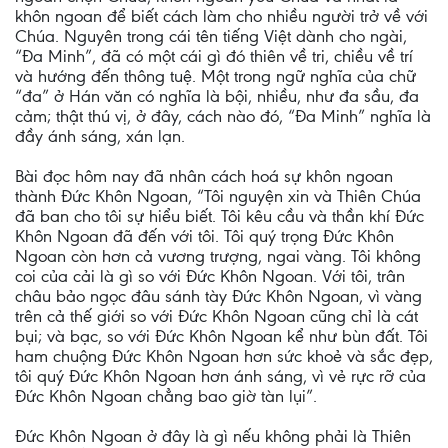
khôn ngoan để biết cách làm cho nhiều người trở về với
Chúa. Nguyên trong cái tên tiếng Việt dành cho ngài,
“Đa Minh”, đã có một cái gì đó thiên về tri, chiều về trí
và hướng đến thông tuệ. Một trong ngữ nghĩa của chữ
“đa” ở Hán văn có nghĩa là bội, nhiều, như đa sầu, đa
cảm; thật thú vị, ở đây, cách nào đó, “Đa Minh” nghĩa là
đầy ánh sáng, xán lạn.
Bài đọc hôm nay đã nhân cách hoá sự khôn ngoan
thành Đức Khôn Ngoan, “Tôi nguyện xin và Thiên Chúa
đã ban cho tôi sự hiểu biết. Tôi kêu cầu và thần khí Đức
Khôn Ngoan đã đến với tôi. Tôi quý trọng Đức Khôn
Ngoan còn hơn cả vương trượng, ngai vàng. Tôi không
coi của cải là gì so với Đức Khôn Ngoan. Với tôi, trân
châu bảo ngọc đâu sánh tày Đức Khôn Ngoan, vì vàng
trên cả thế giới so với Đức Khôn Ngoan cũng chỉ là cát
bụi; và bạc, so với Đức Khôn Ngoan kể như bùn đất. Tôi
ham chuộng Đức Khôn Ngoan hơn sức khoẻ và sắc đẹp,
tôi quý Đức Khôn Ngoan hơn ánh sáng, vì vẻ rực rỡ của
Đức Khôn Ngoan chẳng bao giờ tàn lụi”.
Đức Khôn Ngoan ở đây là gì nếu không phải là Thiên