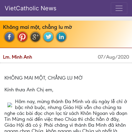
VietCatholic News
Không mai một, chẳng lu mờ
Lm. Minh Anh
07/Aug/2020
KHÔNG MAI MỘT, CHẲNG LU MỜ
Kính thưa Anh Chị em,
Hôm nay, mừng thánh Đa Minh và dù ngày lễ chỉ ở
bậc nhớ buộc, nhưng Giáo Hội vẫn cho chúng ta
nghe các bài đọc chọn lọc từ sách Khôn Ngoan và đoạn
Tin Mừng nói đến việc theo Chúa thì chắc hẳn ở đây,
Giáo Hội đã có ý. Phải chăng vì thánh Đa Minh đã khôn
ngoan chọn Chúa, khôn ngoan yêu Chúa và nhất là