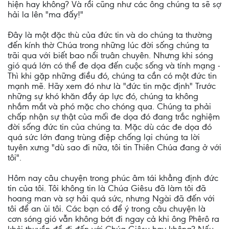
hiện hay không? Và rồi cũng như các ông chúng ta sẽ sợ
hải la lên "ma đấy!"
Đây là một đặc thù của đức tin và do chúng ta thường
đến kính thờ Chúa trong những lúc đời sống chúng ta
trãi qua với biết bao nổi truân chuyên. Nhưng khi sóng
gió quá lớn có thể đe dọa đến cuộc sống và tính mạng -
Thì khi gặp những điều đó, chúng ta cần có một đức tin
mạnh mẽ. Hãy xem đó như là "đức tin mặc định" Trước
những sự khó khăn đầy áp lực đó, chúng ta không
nhắm mắt và phó mặc cho chóng qua. Chúng ta phải
chấp nhận sự thật của mối đe dọa đó đang trắc nghiệm
đời sống đức tin của chúng ta. Mặc dù các đe dọa đó
quá sức lớn đang trùng điệp chống lại chúng ta lời
tuyên xưng "dù sao đi nữa, tôi tin Thiên Chúa đang ở với
tôi".
Hôm nay câu chuyện trong phúc âm tái khẳng định đức
tin của tôi. Tôi không tin là Chúa Giêsu đã làm tôi đã
hoang man và sợ hải quá sức, nhưng Ngài đã đến với
tôi để an ủi tôi. Các bạn có để ý trong câu chuyện là
cơn sóng gió vẫn không bớt đi ngay cả khi ông Phêrô ra