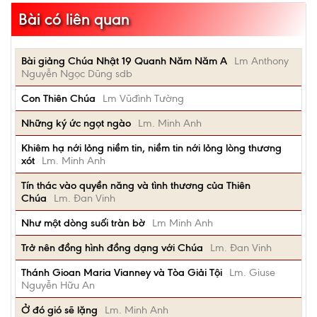
Bài có liên quan
Bài giảng Chúa Nhật 19 Quanh Năm Năm A
Lm Anthony
Nguyễn Ngọc Dũng sdb
Con Thiên Chúa
Lm Vũđình Tường
Những ký ức ngọt ngào
Lm. Minh Anh
Khiêm hạ nới lỏng niềm tin, niềm tin nới lỏng lòng thương
xót
Lm. Minh Anh
Tín thác vào quyền năng và tình thương của Thiên
Chúa
Lm. Đan Vinh
Như một dòng suối tràn bờ
Lm Minh Anh
Trở nên đồng hình đồng dạng với Chúa
Lm. Đan Vinh
Thánh Gioan Maria Vianney và Tòa Giải Tội
Lm. Giuse
Nguyễn Hữu An
Ở đó gió sẽ lặng
Lm. Minh Anh