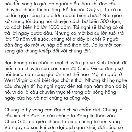
nói đến song to gió lớn ngoài biền. Sau khi đọc câu
chuyện, chúng tôi im lặng. Rồi tôi hỏi: Quý vị, đã có ai
có lần gặp sóng to gió lớn ngoài biển chưa? Nơi giáo
xứ chúng tôi đang nói chuyện cách bờ biển 500 dặm,
và cách biển hồ lớn 1000 dặm. Tôi nghĩ sẽ không có ai
trả lời ngay được đâu. Nhưng có một bà cụ lớn tuổi trả
lời: "10 năm về trước, chúng tôi ở đây bị chết 9 người
đàn ông do một vụ sập đổ mỏ than đá. Dó là một cơn
sóng gió khủng khiếp đối với chúng tôi".
Bạn không cần phải là một chuyên gia về Kinh Thánh để
hiểu câu chuyện của các môn đệ Chúa Giêsu đang sợ
hải trong cơn sóng gió lớn như thế nào. Một ít người ở
West Virginia chỉ biết đọc chút ít thôi. Nhưng khi họ nghe
câu chuyện thì họ nghĩ ngay đến tai nạn hầm than đá bị
nổ, vì đó là câu chuyện thực tế trong đời sống hằng
ngày của họ, và nơi chúng ta cũng vậy.
Chúng ta hy vọng cơn đại dịch sẽ chấm dứt. Chúng ta
cầu xin cho đức tin của chúng ta đang tín thác vào
Chúa Giêsu ở giữa chúng ta giúp chúng ta bền vững.
Và ngay cả sau khi cơn đại dịch qua khỏi, đời sống sẽ