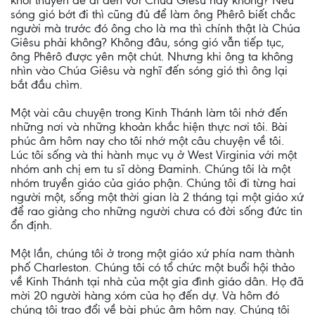
khỏi thuyền để đi đến với Chúa Giêsu hay không? Nếu
sóng gió bớt đi thì cũng đủ để làm ông Phêrô biết chắc
người mà trước đó ông cho là ma thì chính thật là Chúa
Giêsu phải không? Không đâu, sóng gió vẫn tiếp tục,
ông Phêrô được yên một chút. Nhưng khi ông ta không
nhìn vào Chúa Giêsu và nghĩ đến sóng gió thì ông lại
bắt đầu chìm.
Một vài câu chuyện trong Kinh Thánh làm tôi nhớ đến
những nơi và những khoản khắc hiện thực nơi tôi. Bài
phúc âm hôm nay cho tôi nhớ một câu chuyện về tôi.
Lúc tôi sống và thi hành mục vụ ở West Virginia với một
nhóm anh chị em tu sĩ dòng Đaminh. Chúng tôi là một
nhóm truyền giáo của giáo phận. Chúng tôi đi từng hai
người một, sống một thời gian là 2 tháng tại một giáo xứ
để rao giảng cho những người chưa có đời sống đức tin
ổn định.
Một lần, chúng tôi ở trong một giáo xứ phía nam thành
phố Charleston. Chúng tôi có tổ chức một buổi hội thảo
về Kinh Thánh tại nhà của một gia đình giáo dân. Họ đã
mời 20 người hàng xóm của họ đến dự. Và hôm đó
chúng tôi trao đổi về bài phúc âm hôm nay. Chúng tôi