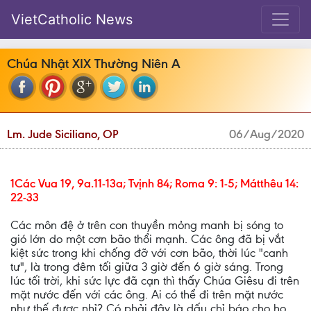
VietCatholic News
Chúa Nhật XIX Thường Niên A
Lm. Jude Siciliano, OP
06/Aug/2020
1Các Vua 19, 9a.11-13a; Tvịnh 84; Roma 9: 1-5; Mátthêu 14:
22-33
Các môn đệ ở trên con thuyền mỏng manh bị sóng to
gió lớn do một cơn bão thổi mạnh. Các ông đã bị vắt
kiệt sức trong khi chống đỡ với cơn bão, thời lúc "canh
tư", là trong đêm tối giữa 3 giờ đến 6 giờ sáng. Trong
lúc tối trời, khi sức lực đã cạn thì thấy Chúa Giêsu đi trên
mặt nước đến với các ông. Ai có thể đi trên mặt nước
như thế được nhỉ? Có phải đây là dấu chỉ báo cho họ