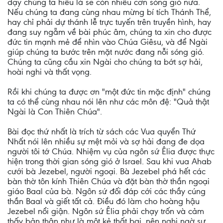
dạy chúng ta hiểu là sẽ còn nhiều cơn sóng gió nữa.
Nếu chúng ta đang cùng nhau mừng bí tích Thánh Thể,
hay chỉ phải dự thánh lễ trực tuyến trên truyền hình, hay
đang suy ngẵm về bài phúc âm, chúng ta xin cho được
đức tin mạnh mẻ để nhìn vào Chúa Giêsu, và để Ngài
giúp chúng ta bước trên mặt nước đang nỗi sóng gió.
Chúng ta cũng cầu xin Ngài cho chúng ta bớt sợ hải,
hoài nghi và thất vọng.
Rồi khi chúng ta được ơn "một đức tin mặc định" chúng
ta có thể cùng nhau nói lên như các môn đệ: "Quả thật
Ngài là Con Thiên Chúa".
Bài đọc thứ nhất là trích từ sách các Vua quyển Thứ
Nhất nói lên nhiều sự mệt mỏi và sợ hải đang đe dọa
người tôi tớ Chúa. Nhiệm vụ của ngôn sứ Êlia được thực
hiện trong thời gian sóng gió ở Israel. Sau khi vua Ahab
cưới bà Jezebel, người ngoại. Bà Jezebel phá hết các
bàn thờ tôn kính Thiên Chúa và đặt bàn thờ thần ngoại
giáo Baal của bà. Ngôn sứ đối đáp cới các thầy cúng
thần Baal và giết tất cả. Điều đó làm cho hoàng hậu
Jezebel nổi giận. Ngôn sứ Êlia phải chạy trốn và cảm
thấy bản thân như là một kẻ thất bại, nên nghi ngờ sự