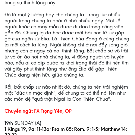
trong sự thinh lặng này.
Đó là một ý tưởng hay cho chúng ta. Trong lúc nhiều
người trong chúng ta phải ở nhà nhiều ngày. Một số
người khác có may mắn được đi dạo trong công viên
gần đó. Chúng ta đã học được một bài học từ sự gặp
gỡ của ngôn sứ Êlia. Là Thiên Chúa đang ở cùng chúng
ta một cách lạ lùng. Ngài không chỉ ở nơi đầy sóng gió,
nhưng còn ở ngay cả nơi thinh lặng. Bất chấp sự vô trật
tự và ồn ào nơi nhà chúng ta; vì đông người và huyên
náo, nếu ai có dịp bước ra khỏi trạng thái đó thì nên tìm
vài giây phút thinh lặng như ông Êlia để gặp Thiên
Chúa đang hiện hữu giữa chúng ta.
Rồi, bất chấp sự náo nhiệt đó, chúng ta nên trải nghiệm
một “đức tin mặc định", để chúng ta có thể nói lên như
các môn đệ "quả thật Ngài là Con Thiên Chúa".
Chuyển ngữ: FX Trọng Yên, OP
19th SUNDAY (A)
1 Kings 19, 9a: 11-13a; Psalm 85; Rom. 9: 1-5; Matthew 14: