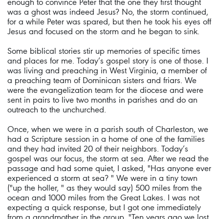
enough to convince Peter that the one they first thought
was a ghost was indeed Jesus? No, the storm continued,
for a while Peter was spared, but then he took his eyes off
Jesus and focused on the storm and he began to sink.
Some biblical stories stir up memories of specific times
and places for me. Today’s gospel story is one of those. I
was living and preaching in West Virginia, a member of
a preaching team of Dominican sisters and friars. We
were the evangelization team for the diocese and were
sent in pairs to live two months in parishes and do an
outreach to the unchurched.
Once, when we were in a parish south of Charleston, we
had a Scripture session in a home of one of the families
and they had invited 20 of their neighbors. Today’s
gospel was our focus, the storm at sea. After we read the
passage and had some quiet, I asked, "Has anyone ever
experienced a storm at sea? " We were in a tiny town
("up the holler, " as they would say) 500 miles from the
ocean and 1000 miles from the Great Lakes. I was not
expecting a quick response, but I got one immediately
from a grandmother in the group. "Ten years ago we lost