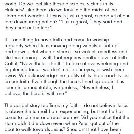
world. Do we feel like those disciples, victims in its
clutches? Like them, do we look into the midst of the
storm and wonder if Jesus is just a ghost, a product of our
fear-driven imagination? ‘"It is a ghost, ’ they said and
they cried out in fear."
It is one thing to have faith and come to worship
regularly when life is moving along with its usual ups
and downs. But when a storm is so violent, mindless and
life-threatening – well, that requires another level of faith.
Call it, "Nevertheless Faith." In face of overwhelming and
frightening forces we don’t close our eyes, or wish them
away. We acknowledge the reality of its threat and its test
on our faith. Even though the forces lined up against us
seem insurmountable, we profess, "Nevertheless, I
believe, the Lord is with me."
The gospel story reaffirms my faith. I do not believe Jesus
is above the turmoil I am experiencing, but that he has
come to join me and reassure me. Did you notice that the
storm didn’t die down even when Peter got out of the
boat to walk towards Jesus? Shouldn’t that have been