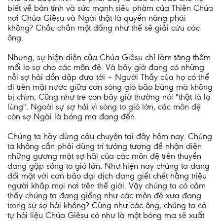
biết về bản tính và sức mạnh siêu phàm của Thiên Chúa
nơi Chúa Giêsu và Ngài thật là quyền năng phải
không? Chắc chắn một đấng như thế sẽ giải cứu các
ông.
Nhưng, sự hiện diện của Chúa Giêsu chỉ làm tăng thêm
mối lo sợ cho các môn đệ. Và bây giờ đang có những
nỗi sợ hải dồn dập đưa tới – Người Thầy của họ có thể
đi trên mặt nước giữa cơn sóng gió bão bùng mà không
bị chìm. Cũng như trẻ con bây giờ thường nói "thật là lạ
lùng". Ngoài sự sợ hải vì sóng to gió lớn, các môn đệ
còn sợ Ngài là bóng ma đang đến.
Chúng ta hãy dừng câu chuyện tại đây hôm nay. Chúng
ta không cần phải dùng trí tưởng tượng để nhận diện
những gương mặt sợ hãi của các môn đệ trên thuyền
đang gặp sóng to gió lớn. Như hiện nay chúng ta đang
đối mặt với cơn bão đại dịch đang giết chết hằng triệu
người khắp mọi nơi trên thế giới. Vậy chúng ta có cảm
thấy chúng ta đang giống như các môn đệ xưa đang
trong sự sợ hải không? Cũng như các ông, chúng ta có
tự hỏi liệu Chúa Giêsu có như là một bóng ma sẽ xuất