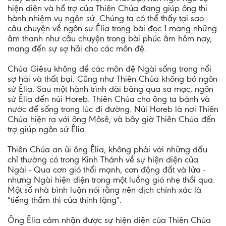
hiện diện và hổ trợ của Thiên Chúa đang giúp ông thi
hành nhiệm vụ ngôn sứ. Chúng ta có thể thấy tại sao
câu chuyện về ngôn sư Êlia trong bài đọc 1 mang những
âm thanh như câu chuyện trong bài phúc âm hôm nay,
mang đến sự sợ hãi cho các môn đệ.
Chúa Giêsu không để các môn đệ Ngài sống trong nổi
sợ hải và thất bại. Cũng như Thiên Chúa không bỏ ngôn
sứ Êlia. Sau một hành trình dài băng qua sa mạc, ngôn
sứ Êlia đến núi Horeb. Thiên Chúa cho ông ta bánh và
nước để sống trong lúc đi đường. Núi Horeb là nơi Thiên
Chúa hiện ra với ông Môsê, và bây giờ Thiên Chúa đến
trợ giúp ngôn sứ Êlia.
Thiên Chúa an ủi ông Êlia, không phải với những dấu
chỉ thường có trong Kinh Thánh về sự hiện diện của
Ngài - Qua cơn gió thổi mạnh, cơn động đất và lửa -
nhưng Ngài hiện diện trong một luồng gió nhẹ thổi qua.
Một số nhà bình luận nói rằng nên dịch chính xác là
"tiếng thầm thì của thinh lặng".
Ông Êlia cảm nhận được sự hiện diện của Thiên Chúa