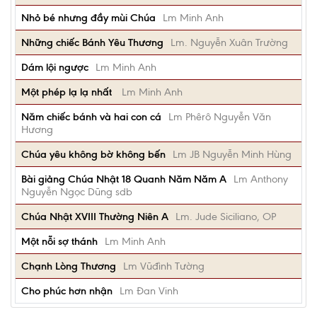
Nhỏ bé nhưng đầy mùi Chúa
Lm Minh Anh
Những chiếc Bánh Yêu Thương
Lm. Nguyễn Xuân Trường
Dám lội ngược
Lm Minh Anh
Một phép lạ lạ nhất
Lm Minh Anh
Năm chiếc bánh và hai con cá
Lm Phêrô Nguyễn Văn
Hương
Chúa yêu không bờ không bến
Lm JB Nguyễn Minh Hùng
Bài giảng Chúa Nhật 18 Quanh Năm Năm A
Lm Anthony
Nguyễn Ngọc Dũng sdb
Chúa Nhật XVIII Thường Niên A
Lm. Jude Siciliano, OP
Một nỗi sợ thánh
Lm Minh Anh
Chạnh Lòng Thương
Lm Vũđình Tường
Cho phúc hơn nhận
Lm Đan Vinh