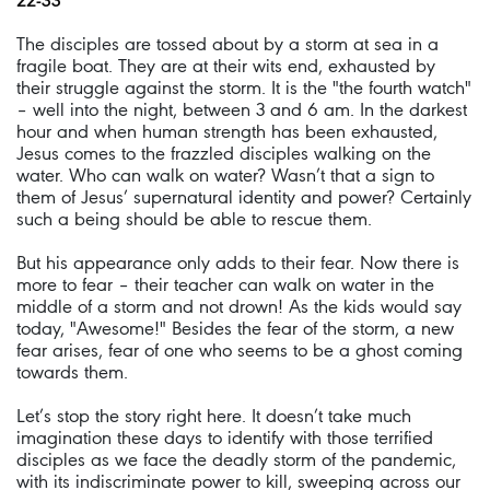
22-33
The disciples are tossed about by a storm at sea in a
fragile boat. They are at their wits end, exhausted by
their struggle against the storm. It is the "the fourth watch"
– well into the night, between 3 and 6 am. In the darkest
hour and when human strength has been exhausted,
Jesus comes to the frazzled disciples walking on the
water. Who can walk on water? Wasn’t that a sign to
them of Jesus’ supernatural identity and power? Certainly
such a being should be able to rescue them.
But his appearance only adds to their fear. Now there is
more to fear – their teacher can walk on water in the
middle of a storm and not drown! As the kids would say
today, "Awesome!" Besides the fear of the storm, a new
fear arises, fear of one who seems to be a ghost coming
towards them.
Let’s stop the story right here. It doesn’t take much
imagination these days to identify with those terrified
disciples as we face the deadly storm of the pandemic,
with its indiscriminate power to kill, sweeping across our