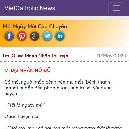
VietCatholic News
Mỗi Ngày Một Câu Chuyện
Lm. Giuse Maria Nhân Tài, csjb.
11/May/2020
17. ĐẠI NHÂN HỒ ĐỒ
Có một người mắc bệnh nên mù mắt (bệnh thanh
manh) bị dẫn đến pháp quan, anh ta nói với quan
huyện:
- “Tôi là người mù.”
Quan huyện nói:
- “Nói mò, mày có hai con mắt, tròng trắng thật là trắng,