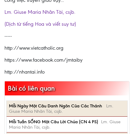
công việc truyền giáo vậy...
Lm. Giuse Maria Nhân Tài, csjb.
(Dịch từ tiếng Hoa và viết suy tư)
-----
http://www.vietcatholic.org
https://www.facebook.com/jmtaiby
http://nhantai.info
Bài có liên quan
Mỗi Ngày Một Câu Danh Ngôn Của Các Thánh
Lm.
Giuse Maria Nhân Tài, csjb.
Mỗi Tuần SỐNG Một Câu Lời Chúa (CN 4 PS)
Lm. Giuse
Maria Nhân Tài, csjb.