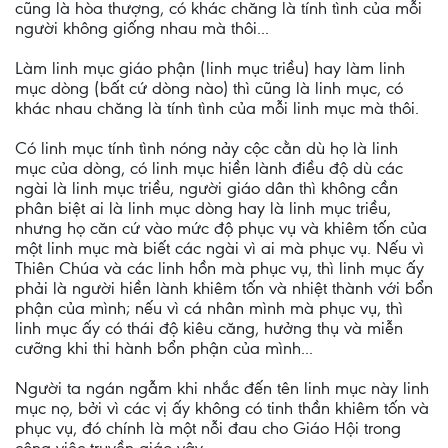
cũng là hòa thượng, có khác chăng là tính tình của mỗi
người không giống nhau mà thôi...
Làm linh mục giáo phận (linh mục triều) hay làm linh
mục dòng (bất cứ dòng nào) thì cũng là linh mục, có
khác nhau chăng là tính tình của mỗi linh mục mà thôi.
Có linh mục tính tình nóng nảy cộc cằn dù họ là linh
mục của dòng, có linh mục hiền lành điều độ dù các
ngài là linh mục triều, người giáo dân thì không cần
phân biệt ai là linh mục dòng hay là linh mục triều,
nhưng họ căn cứ vào mức độ phục vụ và khiêm tốn của
một linh mục mà biết các ngài vì ai mà phục vụ. Nếu vì
Thiên Chúa và các linh hồn mà phục vụ, thì linh mục ấy
phải là người hiền lành khiêm tốn và nhiệt thành với bổn
phận của mình; nếu vì cá nhân mình mà phục vụ, thì
linh mục ấy có thái độ kiêu căng, hưởng thụ và miễn
cưỡng khi thi hành bổn phận của mình...
Người ta ngán ngẫm khi nhắc đến tên linh mục này linh
mục nọ, bởi vì các vị ấy không có tinh thần khiêm tốn và
phục vụ, đó chính là một nỗi đau cho Giáo Hội trong