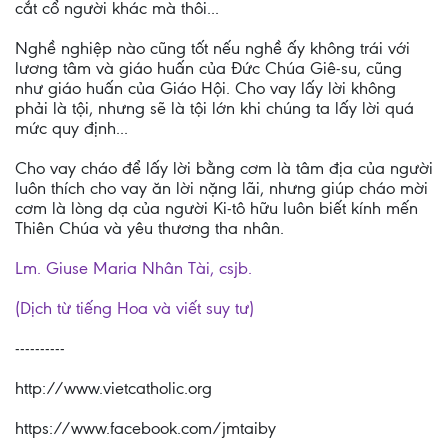
cắt cổ người khác mà thôi...
Nghề nghiệp nào cũng tốt nếu nghề ấy không trái với
lương tâm và giáo huấn của Đức Chúa Giê-su, cũng
như giáo huấn của Giáo Hội. Cho vay lấy lời không
phải là tội, nhưng sẽ là tội lớn khi chúng ta lấy lời quá
mức quy định...
Cho vay cháo để lấy lời bằng cơm là tâm địa của người
luôn thích cho vay ăn lời nặng lãi, nhưng giúp cháo mời
cơm là lòng dạ của người Ki-tô hữu luôn biết kính mến
Thiên Chúa và yêu thương tha nhân.
Lm. Giuse Maria Nhân Tài, csjb.
(Dịch từ tiếng Hoa và viết suy tư)
----------
http://www.vietcatholic.org
https://www.facebook.com/jmtaiby