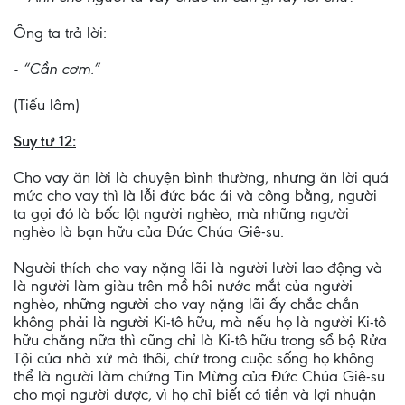
Ông ta trả lời:
- “Cần cơm.”
(Tiếu lâm)
Suy tư 12:
Cho vay ăn lời là chuyện bình thường, nhưng ăn lời quá
mức cho vay thì là lỗi đức bác ái và công bằng, người
ta gọi đó là bốc lột người nghèo, mà những người
nghèo là bạn hữu của Đức Chúa Giê-su.
Người thích cho vay nặng lãi là người lười lao động và
là người làm giàu trên mồ hôi nước mắt của người
nghèo, những người cho vay nặng lãi ấy chắc chắn
không phải là người Ki-tô hữu, mà nếu họ là người Ki-tô
hữu chăng nữa thì cũng chỉ là Ki-tô hữu trong sổ bộ Rửa
Tội của nhà xứ mà thôi, chứ trong cuộc sống họ không
thể là người làm chứng Tin Mừng của Đức Chúa Giê-su
cho mọi người được, vì họ chỉ biết có tiền và lợi nhuận