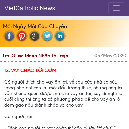
VietCatholic News
Mỗi Ngày Một Câu Chuyện
Lm. Giuse Maria Nhân Tài, csjb.
05/May/2020
12. VAY CHÁO LỜI CƠM
Có người thích cho vay ăn lời, về sau cửa nhà sa sút,
trong nhà chỉ còn lại một đấu lương thực, nhưng ông ta
vẫn không quên được tính cho vay ăn lời, suy đi nghĩ lại,
cuối cùng thì ông ta có phương pháp để cho vay ăn lời,
đem gạo nấu thành cháo và cho vay.
Có người hỏi:
- “Anh cho người ta vay cháo thì cần gì lấy lời chứ?”