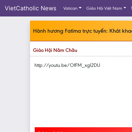
VietCatholic News
Vatican
Giáo Hội Việt Nam
Hành hương Fatima trực tuyến: Khát kha
Giáo Hội Năm Châu
http://youtu.be/OfFM_xgI2DU