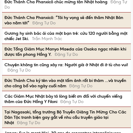
Đức Thánh Cha Phanxicô chúc mừng tân Nhật hoàng
Đặng Tự
Do
Đức Thánh Cha Phanxicô: “Tôi hy vọng sẽ đến thăm Nhật Bản
vào năm tới”
Đặng Tự Do
Gương hy sinh bác ái của một bạn trẻ: cứu 120 người bằng một
chiếc Jet Ski.
Trần Mạnh Trác
Đức Tổng Giám Mục Manyo Maeda của Osaka ngạc nhiên khi
được tấn phong Hồng Y.
Đặng Tự Do
Chuyện không tin cũng xảy ra: Người già ở Nhật đi ở tù cho vui!
Đặng Tự Do
Đức Thánh Cha ký tên vào một tấm ảnh rất bi thảm …và truyền
cho công bố vào ngày cuối năm
Đặng Tự Do
Các Giám Mục Nhật bày tỏ lòng biết ơn đối với chuyến viếng
thăm của Đức Hồng Y Filoni
Đặng Tự Do
Tại Nagasaki, tổng trưởng Bộ Truyền Giảng Tin Mừng Cho Các
Dân Tộc tranh biện gay gắt về nhu cầu truyền giáo tại
Nhật
Đặng Tự Do