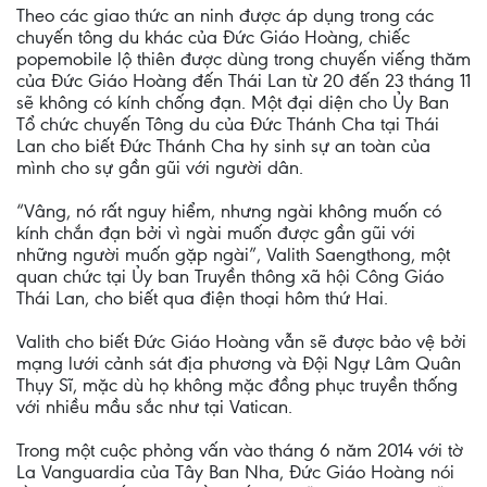
Theo các giao thức an ninh được áp dụng trong các
chuyến tông du khác của Đức Giáo Hoàng, chiếc
popemobile lộ thiên được dùng trong chuyến viếng thăm
của Đức Giáo Hoàng đến Thái Lan từ 20 đến 23 tháng 11
sẽ không có kính chống đạn. Một đại diện cho Ủy Ban
Tổ chức chuyến Tông du của Đức Thánh Cha tại Thái
Lan cho biết Đức Thánh Cha hy sinh sự an toàn của
mình cho sự gần gũi với người dân.
“Vâng, nó rất nguy hiểm, nhưng ngài không muốn có
kính chắn đạn bởi vì ngài muốn được gần gũi với
những người muốn gặp ngài”, Valith Saengthong, một
quan chức tại Ủy ban Truyền thông xã hội Công Giáo
Thái Lan, cho biết qua điện thoại hôm thứ Hai.
Valith cho biết Đức Giáo Hoàng vẫn sẽ được bảo vệ bởi
mạng lưới cảnh sát địa phương và Đội Ngự Lâm Quân
Thụy Sĩ, mặc dù họ không mặc đồng phục truyền thống
với nhiều mầu sắc như tại Vatican.
Trong một cuộc phỏng vấn vào tháng 6 năm 2014 với tờ
La Vanguardia của Tây Ban Nha, Đức Giáo Hoàng nói