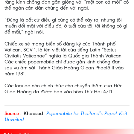
rằng kính chống đạn gần giống với “một con cá mòi” có
thể ngăn cản dân chúng đến với ngài.
“Đúng là bất cứ điều gì cũng có thể xảy ra, nhưng tôi
muốn đối mặt với điều đó, ở tuổi của tôi, tôi không có gì
để mất,” ngài nói.
Chiếc xe sẽ mang biển số đăng ký của Thành phố
Vatican, SCV 1, là tên viết tắt của tiếng Latin “Status
Civitatis Vaticanae” nghĩa là Quốc gia Thành Vatican.
Các chiếc popemobile chỉ được gắn kính chống đạn
sau vụ ám sát Thánh Giáo Hoàng Gioan Phaolô II vào
năm 1981.
Các loại áo nón chính thức cho chuyến thăm của Đức
Giáo Hoàng đã được bán vào hôm Thứ Hai 4/11.
Source:
Khaosod
Popemobile for Thailand’s Papal Visit
Unveiled