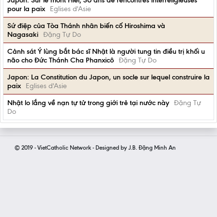
Japon: Sur le mont Hiei, 30 ans de rencontres interreligieuses
pour la paix
Eglises d'Asie
Sứ điệp của Tòa Thánh nhân biến cố Hiroshima và
Nagasaki
Đặng Tự Do
Cảnh sát Ý lùng bắt bác sĩ Nhật là người tung tin điều trị khối u
não cho Đức Thánh Cha Phanxicô
Đặng Tự Do
Japon: La Constitution du Japon, un socle sur lequel construire la
paix
Eglises d'Asie
Nhật lo lắng về nạn tự tử trong giới trẻ tại nước này
Đặng Tự
Do
© 2019 - VietCatholic Network - Designed by J.B. Đặng Minh An