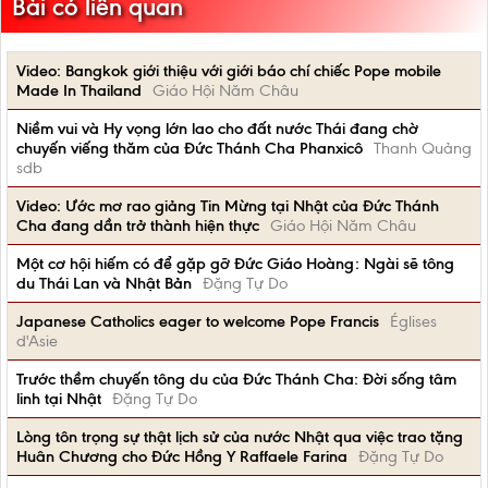
Bài có liên quan
Video: Bangkok giới thiệu với giới báo chí chiếc Pope mobile
Made In Thailand
Giáo Hội Năm Châu
Niềm vui và Hy vọng lớn lao cho đất nước Thái đang chờ
chuyến viếng thăm của Đức Thánh Cha Phanxicô
Thanh Quảng
sdb
Video: Ước mơ rao giảng Tin Mừng tại Nhật của Đức Thánh
Cha đang dần trở thành hiện thực
Giáo Hội Năm Châu
Một cơ hội hiếm có để gặp gỡ Đức Giáo Hoàng: Ngài sẽ tông
du Thái Lan và Nhật Bản
Đặng Tự Do
Japanese Catholics eager to welcome Pope Francis
Églises
d'Asie
Trước thềm chuyến tông du của Đức Thánh Cha: Đời sống tâm
linh tại Nhật
Đặng Tự Do
Lòng tôn trọng sự thật lịch sử của nước Nhật qua việc trao tặng
Huân Chương cho Đức Hồng Y Raffaele Farina
Đặng Tự Do