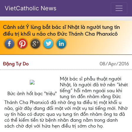
VietCatholic News
Cảnh sát Ý lùng bắt bác sĩ Nhật là người tung tin
điều trị khối u não cho Đức Thánh Cha Phanxicô
Đặng Tự Do
08/Apr/2016
Một bác sĩ phẫu thuật người
Nhật, là người đã trở nên “khét
tiếng” hồi năm ngoái sau khi
Bức ảnh hốt bạc "triệu"
tung tin đồn nhảm rằng Đức
Thánh Cha Phanxicô đã nhờ ông ta điều trị một khối u
não, giờ đây đang đối mặt với một vụ tai tiếng mới. Nhờ
uy tín hão có được qua vụ tung tin đồn nhảm ông ta đã
có thể kiếm tiền từ bệnh nhân đang nằm trong danh
sách chờ đợi với hứa hẹn điều trị sớm cho họ.