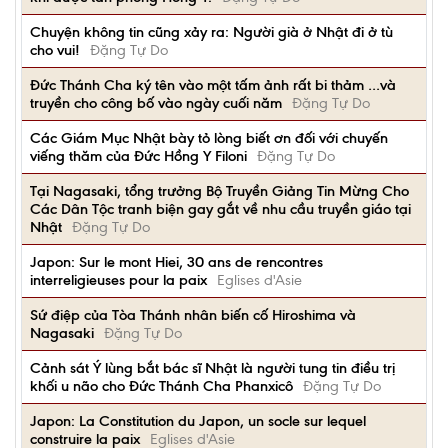
Chuyện không tin cũng xảy ra: Người già ở Nhật đi ở tù
cho vui!
Đặng Tự Do
Đức Thánh Cha ký tên vào một tấm ảnh rất bi thảm …và
truyền cho công bố vào ngày cuối năm
Đặng Tự Do
Các Giám Mục Nhật bày tỏ lòng biết ơn đối với chuyến
viếng thăm của Đức Hồng Y Filoni
Đặng Tự Do
Tại Nagasaki, tổng trưởng Bộ Truyền Giảng Tin Mừng Cho
Các Dân Tộc tranh biện gay gắt về nhu cầu truyền giáo tại
Nhật
Đặng Tự Do
Japon: Sur le mont Hiei, 30 ans de rencontres
interreligieuses pour la paix
Eglises d'Asie
Sứ điệp của Tòa Thánh nhân biến cố Hiroshima và
Nagasaki
Đặng Tự Do
Cảnh sát Ý lùng bắt bác sĩ Nhật là người tung tin điều trị
khối u não cho Đức Thánh Cha Phanxicô
Đặng Tự Do
Japon: La Constitution du Japon, un socle sur lequel
construire la paix
Eglises d'Asie