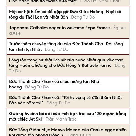
Cha đang dần trở thành hiện thực
Giáo Hội Năm Châu
Một cơ hội hiếm có để gặp gỡ Đức Giáo Hoàng: Ngài sẽ
tông du Thái Lan và Nhật Bản
Đặng Tự Do
Japanese Catholics eager to welcome Pope Francis
Églises
d'Asie
Trước thềm chuyến tông du của Đức Thánh Cha: Đời sống
tâm linh tại Nhật
Đặng Tự Do
Lòng tôn trọng sự thật lịch sử của nước Nhật qua việc trao
tặng Huân Chương cho Đức Hồng Y Raffaele Farina
Đặng
Tự Do
Đức Thánh Cha Phanxicô chúc mừng tân Nhật
hoàng
Đặng Tự Do
Đức Thánh Cha Phanxicô: “Tôi hy vọng sẽ đến thăm Nhật
Bản vào năm tới”
Đặng Tự Do
Gương hy sinh bác ái của một bạn trẻ: cứu 120 người bằng
một chiếc Jet Ski.
Trần Mạnh Trác
Đức Tổng Giám Mục Manyo Maeda của Osaka ngạc nhiên
khi được tấn phong Hồng Y.
Đặng Tự Do