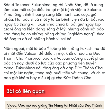
Bác sĩ Takanori Fukushima, người Nhật Bản, đã là trung
tâm của một cuộc điều tra tại một bệnh viện ở Salerno,
Ý, nơi ông thỉnh thoảng sang tiến hành các cuộc giải
phẩu. Hai bác sĩ và một y tá tại bệnh viện đã bị bắt vào
ngày 05 tháng 4. Fukushima chưa bị bắt giữ ngay lập
tức vì ông ta hiện đang sống ở Mỹ, nhưng cảnh sát báo
cáo rằng họ có những bằng chứng “nghiêm trọng”, theo
đó ông ta đã có những hành vi sai trái.
Năm ngoái, một tờ báo Ý tường trình rằng Fukushima đã
bí mật đến Vatican để điều trị một khối u não cho Đức
Thánh Cha Phanxicô. Sau khi Vatican cương quyết phản
bác tin này, dưới áp lực của các phương tiện truyền
thông, Fukushima nói rằng ông đã gặp Đức Thánh Cha
chỉ một lúc ngắn, trong một buổi triều yết chung, và chưa
bao giờ khám hay điều trị gì cho Đức Thánh Cha.
Bài có liên quan
Video: Ước mơ rao giảng Tin Mừng tại Nhật của Đức Thánh