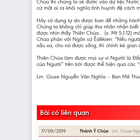
Chúa thì chúng ta sẽ đước vào dự tiệc Nước 
cứ một ai ra khỏi nghĩa tình huynh đệ cách 
Hãy sử dụng tự do được ban để những hành v
Chúng ta không chỉ giúp tha nhân nhận biết
được nhìn thấy Thiên Chúa… (x. Mt 5,1-12) m
Chúa phán với Ngôn sứ Êdêkien: “Nếu người 
xấu xa, cho nó được sống, thì chính kẻ gian á
Thiên Chúa làm được mọi sự vì Người là Đấn
của Người” trên trời được thể hiện qua các “
Lm. Giuse Nguyễn Văn Nghĩa – Ban Mê Thu
Bài có liên quan
17/09/2019
Thánh Ý Chúa
Lm. Giuse Ng