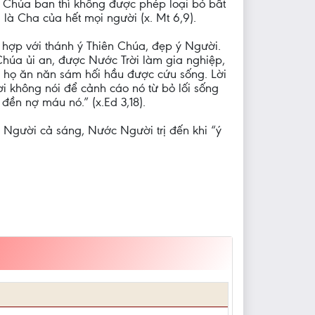
c Chúa ban thì không được phép loại bỏ bất
là Cha của hết mọi người (x. Mt 6,9).
hợp với thánh ý Thiên Chúa, đẹp ý Người.
Chúa ủi an, được Nước Trời làm gia nghiệp,
để họ ăn năn sám hối hầu được cứu sống. Lời
 không nói để cảnh cáo nó từ bỏ lối sống
 đền nợ máu nó.” (x.Ed 3,18).
 Người cả sáng, Nước Người trị đến khi “ý