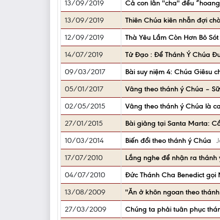
13/09/2019
Cả con lẫn ''cha'' đều “hoan
13/09/2019
Thiên Chúa kiên nhẫn đợi chờ
12/09/2019
Thà Yêu Lầm Còn Hơn Bỏ Sót
14/07/2019
Tử Đạo : Để Thánh Ý Chúa Đ
09/03/2017
Bài suy niệm 4: Chúa Giêsu 
05/01/2017
Vâng theo thánh ý Chúa – Sữa
02/05/2015
Vâng theo thánh ý Chúa là c
27/01/2015
Bài giảng tại Santa Marta: Cầ
10/03/2014
Biến đổi theo thánh ý Chúa
J
17/07/2010
Lắng nghe để nhận ra thánh
04/07/2010
Đức Thánh Cha Benedict gọi
13/08/2009
''Ăn ở khôn ngoan theo thánh
27/03/2009
Chúng ta phải tuân phục thá