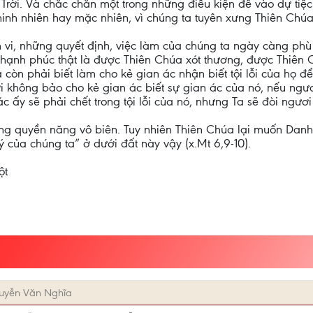
Trời. Và chắc chắn một trong những điều kiện để vào dự tiệ
minh nhiên hay mặc nhiên, vì chúng ta tuyên xưng Thiên Chúa 
i, những quyết định, việc làm của chúng ta ngày càng phù 
 hạnh phúc thật là được Thiên Chúa xót thương, được Thiên 
à còn phải biết làm cho kẻ gian ác nhận biết tội lỗi của họ 
không bảo cho kẻ gian ác biết sự gian ác của nó, nếu ngươi
c ấy sẽ phải chết trong tội lỗi của nó, nhưng Ta sẽ đòi ngươi
g quyền năng vô biên. Tuy nhiên Thiên Chúa lại muốn Danh
ý của chúng ta” ở dưới đất này vậy (x.Mt 6,9-10).
ột
uyễn Văn Nghĩa