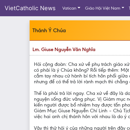
VietCatholic News
Vatican
Giáo Hội Việt Nam
Thánh Ý Chúa
Lm. Giuse Nguyễn Văn Nghĩa
Hỏi cộng đoàn: Cha xứ về phụ trách giáo x
có phải là ý Chúa không? Rồi tiếp thêm: Một 
cầm tay nhau cử hành bí tích hôn phối giữa
nhưng để có thể trả lời rành mạch thì chẳng 
Thế là phải trả lời ngay. Cha xứ về đây là
nguyện sống đức vâng phục. Vị Giám mục nọ 
kiến người được bổ nhiệm hay được tấn phon
Giám Mục Giuse Nguyễn Chí Linh – Chủ Tịch 
việc hai anh chị thánh hôn với nhau là do ý 
Vậy thì thử hỏi ý của những người trên đây 