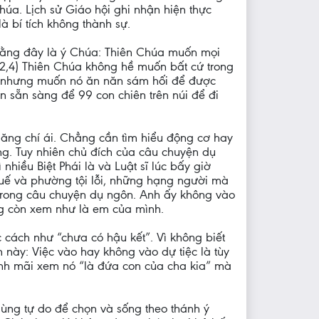
húa. Lịch sử Giáo hội ghi nhận hiện thực
à bí tích không thành sự.
 rằng đây là ý Chúa: Thiên Chúa muốn mọi
 2,4) Thiên Chúa không hề muốn bất cứ trong
họ nhưng muốn nó ăn năn sám hối để được
 sẵn sàng để 99 con chiên trên núi để đi
ăng chí ái. Chẳng cần tìm hiểu động cơ hay
ng. Tuy nhiên chủ đích của câu chuyện dụ
hiều Biệt Phái là và Luật sĩ lúc bấy giờ
huế và phường tội lỗi, những hạng người mà
 trong câu chuyện dụ ngôn. Anh ấy không vào
ng còn xem như là em của mình.
 cách như “chưa có hậu kết”. Vì không biết
 này: Việc vào hay không vào dự tiệc là tùy
anh mãi xem nó “là đứa con của cha kia” mà
 dùng tự do để chọn và sống theo thánh ý