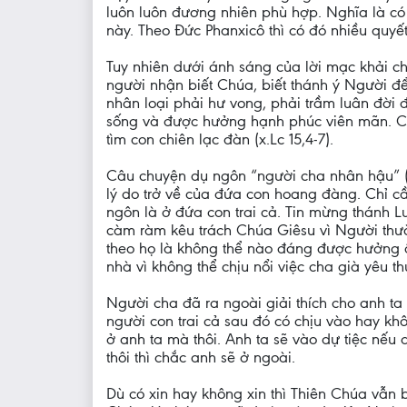
luôn luôn đương nhiên phù hợp. Nghĩa là có 
này. Theo Đức Phanxicô thì có đó nhiều quyế
Tuy nhiên dưới ánh sáng của lời mạc khải c
người nhận biết Chúa, biết thánh ý Người đ
nhân loại phải hư vong, phải trầm luân đời
sống và được hưởng hạnh phúc viên mãn. Chú
tìm con chiên lạc đàn (x.Lc 15,4-7).
Câu chuyện dụ ngôn “người cha nhân hậu” (L
lý do trở về của đứa con hoang đàng. Chỉ cầ
ngôn là ở đứa con trai cả. Tin mừng thánh Lu
càm ràm kêu trách Chúa Giêsu vì Người thườ
theo họ là không thể nào đáng được hưởng â
nhà vì không thể chịu nổi việc cha già yêu
Người cha đã ra ngoài giải thích cho anh ta
người con trai cả sau đó có chịu vào hay khô
ở anh ta mà thôi. Anh ta sẽ vào dự tiệc nế
thôi thì chắc anh sẽ ở ngoài.
Dù có xin hay không xin thì Thiên Chúa vẫn b