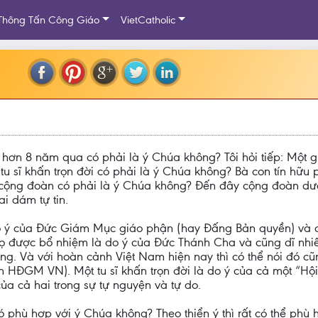
Thông Tấn Công Giáo
VietCatholic
ứ hơn 8 năm qua có phải là ý Chúa không? Tôi hỏi tiếp: Mộ
tu sĩ khấn trọn đời có phải là ý Chúa không? Bà con tín hữu p
 cộng đoàn có phải là ý Chúa không? Đến đây cộng đoàn dườ
ai dám tự tin.
 do ý của Đức Giám Mục giáo phận (hay Đấng Bản quyền) và dĩ
được bổ nhiệm là do ý của Đức Thánh Cha và cũng dĩ nhiên 
g. Và với hoàn cảnh Việt Nam hiện nay thì có thể nói đó c
HĐGM VN). Một tu sĩ khấn trọn đời là do ý của cả một “Hộ
của cả hai trong sự tự nguyện và tự do.
có phù hợp với ý Chúa không? Theo thiển ý thì rất có thể ph