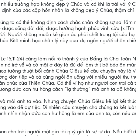
nhiều trường hợp không đẹp ý Chúa và có khi là trái với ý C
t định của các cặp hôn nhân là không đẹp ý Chúa, thậm chí l
húng ta có thể khẳng định cách chắc chắn không sợ sai lầm
ể được sống đời đời, được hưởng hạnh phúc vĩnh cửu (x.1Tm
 đời. Người không muốn kẻ gian ác phải chết trong tội của 
a Kitô minh họa chân lý này qua dụ ngôn người chăn chiên
c 15,11-24) càng làm nổi rõ thánh ý của Đấng là Cha Toàn N
n nó trở về và có mặt ở đây là đủ để làm thịt bê béo ăn mừ
ca tường thuật bối cảnh Chúa Giêsu kể câu chuyện này là vì n
ng đón tiếp và cả cùng ngồi ăn uống với nhiều người thu t
n phúc của Thiên Chúa. Có thể ví họ như người con trai cả
 thương đứa con hư hỏng cách “lạ thường” mà anh ta đã khô
 và mời anh ta vào. Nhưng chuyện Chúa Giêsu kể lại kết thúc
ng vào để dự tiệc. Dĩ nhiên câu chuyện cho chúng ta kết luận
u anh nhìn nhận đứa con hư hỏng là em của anh ta, còn nếu 
an cho loài người một gia tài quý giá là sự tự do. Nếu biết