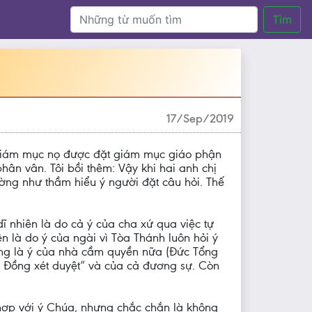
Tìm
17/Sep/2019
t giám mục nọ được đặt giám mục giáo phận
hân vân. Tôi bồi thêm: Vậy khi hai anh chị
ng như thầm hiểu ý người đặt câu hỏi. Thế
 nhiên là do cả ý của cha xứ qua việc tự
là do ý của ngài vì Tòa Thánh luôn hỏi ý
ũng là ý của nhà cầm quyền nữa (Đức Tổng
i Đồng xét duyệt” và của cả đương sự. Còn
ù hợp với ý Chúa, nhưng chắc chắn là không