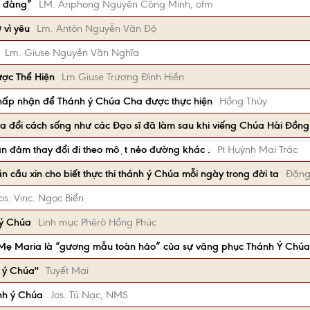
g đàng”
LM. Anphong Nguyễn Công Minh, ofm
 vì yêu
Lm. Antôn Nguyễn Văn Độ
Lm. Giuse Nguyễn Văn Nghĩa
ược Thể Hiện
Lm Giuse Trương Đình Hiền
chấp nhận để Thánh ý Chúa Cha được thực hiện
Hồng Thủy
 đổi cách sống như các Đạo sĩ đã làm sau khi viếng Chúa Hài Đồng
an đảm thay đổi đi theo một nẻo đường khác .
Pt Huỳnh Mai Trác
n cầu xin cho biết thực thi thánh ý Chúa mỗi ngày trong đời ta
Đặng
os. Vinc. Ngọc Biển
 ý Chúa
Linh mục Phêrô Hồng Phúc
 Mẹ Maria là “gương mẫu toàn hảo” của sự vâng phục Thánh Ý Chúa
 ý Chúa''
Tuyết Mai
nh ý Chúa
Jos. Tú Nạc, NMS