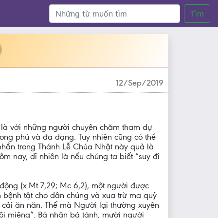
Tìm
12/Sep/2019
t là với những người chuyên chăm tham dự
hong phú và đa dạng. Tuy nhiên cũng có thể
phần trong Thánh Lễ Chúa Nhật này quả là
 nay, dĩ nhiên là nếu chúng ta biết “suy đi
động (x.Mt 7,29; Mc 6,2), một người được
 bệnh tật cho dân chúng và xua trừ ma quỷ
 cải ăn năn. Thế mà Người lại thường xuyên
uôi miệng”. Bá nhân bá tánh, mười người