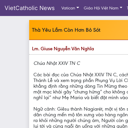
VietCatholic News
Vatican
Giáo Hội Việt Nam
Thà Yêu Lầm Còn Hơn Bỏ Sót
Lm. Giuse Nguyễn Văn Nghĩa
Chúa Nhật XXIV TN C
Các bài đọc của Chúa Nhật XXIV TN C, cách 
Thánh Lễ và xem trọng phần Phụng Vụ Lời Ch
khẳng định rằng những dòng Tin Mừng theo 
một mạc khải gây “chưng hửng” cho không ch
nghĩ lại” như Mẹ Maria và biết đặt mình và
Ngữ cảnh: Giêsu thành Nagiarét, một vị tôn 
dân chúng mến mộ tôn xưng vào hàng ngôn s
ra khỏi những người chúng ám, Người còn gi
lui tới và cùng ngồi ăn uống với những quâ