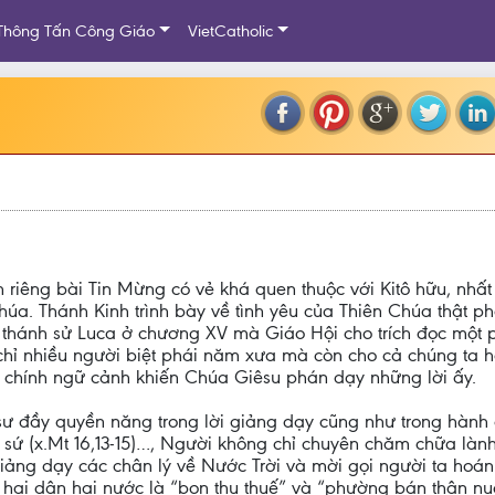
Thông Tấn Công Giáo
VietCatholic
riêng bài Tin Mừng có vẻ khá quen thuộc với Kitô hữu, nhấ
úa. Thánh Kinh trình bày về tình yêu của Thiên Chúa thật p
thánh sử Luca ở chương XV mà Giáo Hội cho trích đọc một 
ỉ nhiều người biệt phái năm xưa mà còn cho cả chúng ta hôm
o chính ngữ cảnh khiến Chúa Giêsu phán dạy những lời ấy.
sư đầy quyền năng trong lời giảng dạy cũng như trong hành 
ứ (x.Mt 16,13-15)…, Người không chỉ chuyên chăm chữa lành
ảng dạy các chân lý về Nước Trời và mời gọi người ta hoán
n hại dân hại nước là “bọn thu thuế” và “phường bán thân n