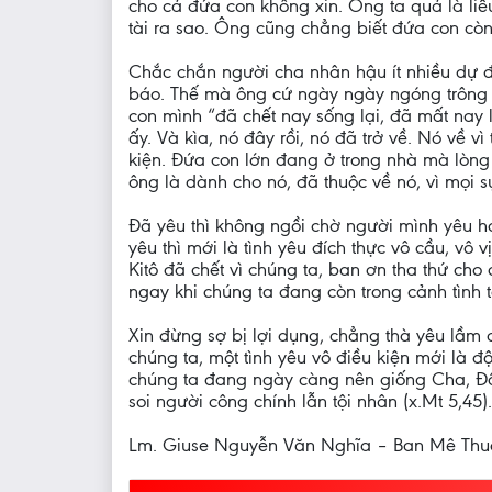
cho cả đứa con không xin. Ông ta quả là liề
tài ra sao. Ông cũng chẳng biết đứa con còn
Chắc chắn người cha nhân hậu ít nhiều dự đ
báo. Thế mà ông cứ ngày ngày ngóng trông đ
con mình “đã chết nay sống lại, đã mất nay 
ấy. Và kìa, nó đây rồi, nó đã trở về. Nó về 
kiện. Đứa con lớn đang ở trong nhà mà lòng 
ông là dành cho nó, đã thuộc về nó, vì mọi sự
Đã yêu thì không ngồi chờ người mình yêu h
yêu thì mới là tình yêu đích thực vô cầu, vô
Kitô đã chết vì chúng ta, ban ơn tha thứ ch
ngay khi chúng ta đang còn trong cảnh tình tộ
Xin đừng sợ bị lợi dụng, chẳng thà yêu lầm 
chúng ta, một tình yêu vô điều kiện mới là đ
chúng ta đang ngày càng nên giống Cha, Đấng
soi người công chính lẫn tội nhân (x.Mt 5,45).
Lm. Giuse Nguyễn Văn Nghĩa – Ban Mê Thu