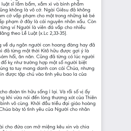
à luật sĩ lẩm bẩm, xầm xì và bình phẩm
 cũng không là vô cớ. Ngài Giêsu đã không
làm cớ vấp phạm cho một trong những kẻ bé
 vấp phạm ở đây là cái nguyên nhân xấu. Còn
 từng ví Người là viên đá vấp cho nhiều
ng theo Lề Luật (x.Lc 2,33-35).
ừng về dụ ngôn người con hoang đàng hay đã
 đã từng một thời Kitô hữu được gợi ý là
sám hối, ăn năn. Cũng đã từng có lúc người
 đố kỵ như trường hợp một số người biệt
 chúng ta tuy mang danh con cái Chúa, nhưng
in được tập chú vào tình yêu bao la của
o đoàn tín hữu sống ỉ lại. Và rồi số vị ấy
g khi vừa nói đến lòng thương xót của Thiên
ình vô cùng. Khởi đầu triều đại giáo hoàng
 Chúa bày tỏ tình yêu của Người cho nhân
tài cho đứa con mở miệng kêu xin và chia