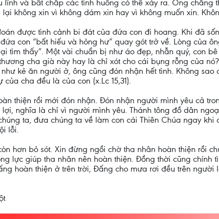
u lĩnh và bất chấp các tình huống có thể xảy ra. Ông chẳng 
 lại không xin vì không dám xin hay vì không muốn xin. Khôn
oán được tình cảnh bi đát của đứa con đi hoang. Khi đã sốn
ứa con “bất hiếu và hỏng hư” quay gót trở về. Lòng của ô
lại tìm thấy”. Một vài chuẩn bị như áo đẹp, nhẫn quý, con 
vì thương cha già này hay là chỉ xót cho cái bụng rỗng của n
như kẻ ăn người ở, ông cũng đón nhận hết tình. Không sao cả
 của cha đều là của con (x.Lc 15,31).
oàn thiện rồi mới đón nhận. Đón nhận người mình yêu cả tro
 vị lợi, nghĩa là chỉ vì người mình yêu. Thánh tông đồ dân ng
o chúng ta, đưa chúng ta về làm con cái Thiên Chúa ngay khi 
i lỗi.
còn hơn bỏ sót. Xin đừng ngồi chờ tha nhân hoàn thiện rồi ch
ộng lực giúp tha nhân nên hoàn thiện. Đồng thời cũng chính t
 hoàn thiện ở trên trời, Đấng cho mưa rơi đều trên người là
ột