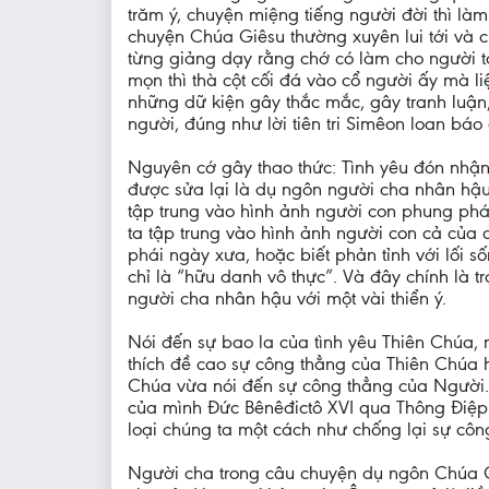
trăm ý, chuyện miệng tiếng người đời thì là
chuyện Chúa Giêsu thường xuyên lui tới và c
từng giảng dạy rằng chớ có làm cho người 
mọn thì thà cột cối đá vào cổ người ấy mà 
những dữ kiện gây thắc mắc, gây tranh luận,
người, đúng như lời tiên tri Simêon loan bá
Nguyên cớ gây thao thức: Tình yêu đón nhậ
được sửa lại là dụ ngôn người cha nhân hậu 
tập trung vào hình ảnh người con phung phá
ta tập trung vào hình ảnh người con cả của 
phái ngày xưa, hoặc biết phản tỉnh với lối 
chỉ là “hữu danh vô thực”. Và đây chính là 
người cha nhân hậu với một vài thiển ý.
Nói đến sự bao la của tình yêu Thiên Chúa, m
thích đề cao sự công thẳng của Thiên Chúa 
Chúa vừa nói đến sự công thẳng của Người. 
của mình Đức Bênêđictô XVI qua Thông Điệp 
loại chúng ta một cách như chống lại sự côn
Người cha trong câu chuyện dụ ngôn Chúa Gi