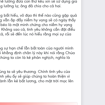
thể lường đứa con thứ kêu xin sẽ sử dụng gia
g lưỡng lự, ông đã chia cho cả hai.
g bất hiếu, vô đạo thì thế nào cũng gặp quả
ng vẫn ắp đầy niềm hy vọng sẽ có ngày thấy
bê béo là một minh chứng cho niềm hy vọng
ó? Không sao cả, tình yêu không cần đặt điều
, rồi sẽ đến lúc nó hiểu rằng mọi sự của
ng sự hạn chế lẫn bất toàn của người mình
oại khẳng định chân lý này khi nói rằng Chúa
chúng ta còn là kẻ phản nghịch, nghĩa là
úng ta sẽ yêu thương. Chính tình yêu của
ình yêu ấy sẽ giúp chúng ta hoàn thiện vì
nh lẫn kẻ bất lương, cho mặt trời mọc lên