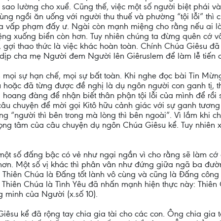
m sao lường cho xuể. Cũng thế, việc một số người biệt phái v
ùng ngồi ăn uống với người thu thuế và phường “tội lỗi” thì
ta vấp phạm đấy ư. Ngài còn mạnh miệng cho rằng nếu ai 
liệng xuống biển còn hơn. Tuy nhiên chúng ta đừng quên cớ
 gợi thao thức là việc khác hoàn toàn. Chính Chúa Giêsu đã
o dịp cha mẹ Người đem Người lên Giêruslem để làm lễ tiến dâ
n mọi sự hạn chế, mọi sự bất toàn. Khi nghe đọc bài Tin M
hoặc đã từng được đề nghị là dụ ngôn người con ganh tị, thì
 hoang đàng để nhận biết thân phận tội lỗi của mình để rồi 
câu chuyện để mời gọi Kitô hữu cảnh giác với sự ganh tương
sống “người thì bên trong mà lòng thì bên ngoài”. Vì lắm khi
trọng tâm của câu chuyện dụ ngôn Chúa Giêsu kể. Tuy nhiên x
ột số đấng bậc có vẻ như ngại ngần vì cho rằng sẽ làm cớ ch
hơn. Một số vị khác thì phân vân như đứng giữa ngã ba đườn
Thiên Chúa là Đấng tốt lành vô cùng và cũng là Đấng công b
Thiên Chúa là Tình Yêu đã nhấn mạnh hiện thực này: Thiên
g minh của Người (x.số 10).
êsu kể đã rộng tay chia gia tài cho các con. Ông chia gia 