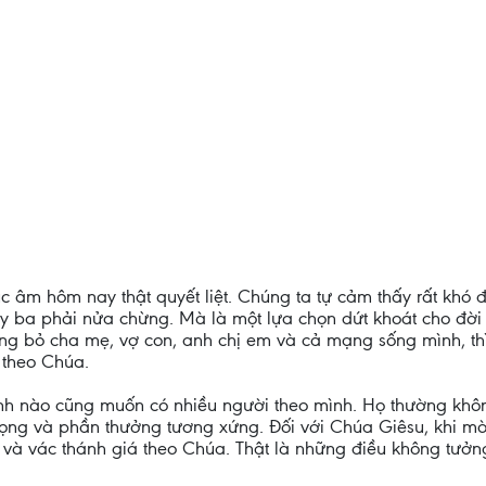
c âm hôm nay thật quyết liệt. Chúng ta tự cảm thấy rất khó
y ba phải nửa chừng. Mà là một lựa chọn dứt khoát cho đời
ng bỏ cha mẹ, vợ con, anh chị em và cả mạng sống mình, th
 theo Chúa.
ãnh nào cũng muốn có nhiều người theo mình. Họ thường khô
trọng và phần thưởng tương xứng. Đối với Chúa Giêsu, khi m
 và vác thánh giá theo Chúa. Thật là những điều không tưởn