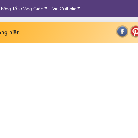
Thông Tấn Công Giáo
VietCatholic
ờng niên