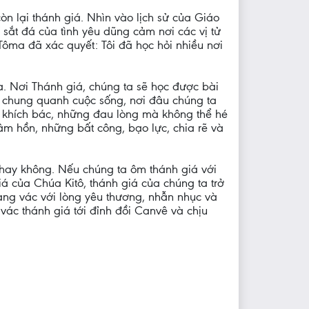
òn lại thánh giá. Nhìn vào lịch sử của Giáo
sắt đá của tình yêu dũng cảm nơi các vị tử
ôma đã xác quyết: Tôi đã học hỏi nhiều nơi
a. Nơi Thánh giá, chúng ta sẽ học được bài
n chung quanh cuộc sống, nơi đâu chúng ta
g khích bác, những đau lòng mà không thể hé
m hồn, những bất công, bạo lực, chia rẽ và
a hay không. Nếu chúng ta ôm thánh giá với
 của Chúa Kitô, thánh giá của chúng ta trở
ang vác với lòng yêu thương, nhẫn nhục và
 vác thánh giá tới đỉnh đồi Canvê và chịu