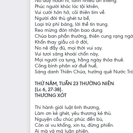
No đầy hoan hỉ, lãnh nhiều ân thiêng.
Phúc người khóc lóc tội khiên,
Vui cười hớn hở, cõi thiên tìm về.
Người đời thù ghét tư bề,
Loại trừ phỉ báng, lời thề tín trung.
Reo mừng đón nhận bao dung
Chúa ban phần thưởng, thiên cung rạng ngờ
Khốn thay giầu có ở đời,
No nê đầy đủ, mọi thời vui say.
Vui tươi sảng khoái chốn này,
Mọi người ca tụng, hằng ngày thỏa thuê.
Công bình phân xử đuề huề,
Sáng danh Thiên Chúa, hưởng quê Nước Trờ
THỨ NĂM, TUẦN 23 THƯỜNG NIÊN
(Lc 6, 27-38).
THƯƠNG XÓT
Thi hành giới luật tình thương,
Làm ơn kẻ ghét, yêu thương kẻ thù.
Nguyện cầu chúc phúc đền bù,
Còn ai vu khống, xin tu, đừng phiền.
Ai mà vả má luân phiên,