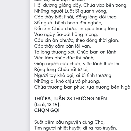
Hội đường giảng dậy, Chúa vào bên trong.
Những người Luật Sĩ quanh vòng,
Các thầy Biệt Phái, đồng lòng dõi theo.
Số người bệnh hoạn đói nghèo,
Đến xin Chúa chữa, tin gieo trong lòng.
Vào ngày Sa-bát hằng mong,
Cầu xin ân phước, theo dòng thời gian.
Các thầy cấm cản lời van,
Tỏ lòng thương xót, Chúa ban ơn lành.
Việc làm phúc đức thi hành,
Giúp người cứu chữa, việc lành thực thi.
Rộng lòng Chúa rất từ bi,
Người tay khô bại, ai bì tình thương.
Những ai khó chịu vô phương,
Chúa thương ban phúc, tựa nương bên Ngài
THỨ BA, TUẦN 23 THƯỜNG NIÊN
(Lc 6, 12-19).
CHỌN GỌI
Suốt đêm cầu nguyện cùng Cha,
Tìm người nhiệt huyết, đi ra rao truyền.