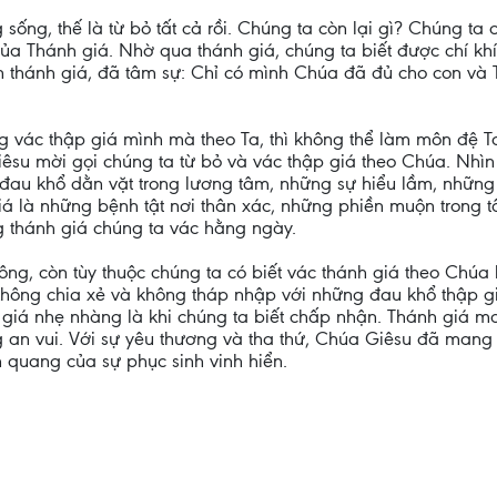
ống, thế là từ bỏ tất cả rồi. Chúng ta còn lại gì? Chúng ta c
a Thánh giá. Nhờ qua thánh giá, chúng ta biết được chí khí 
 thánh giá, đã tâm sự: Chỉ có mình Chúa đã đủ cho con và T
g vác thập giá mình mà theo Ta, thì không thể làm môn đệ T
iêsu mời gọi chúng ta từ bỏ và vác thập giá theo Chúa. Nhì
 đau khổ dằn vặt trong lương tâm, những sự hiểu lầm, nhữn
 là những bệnh tật nơi thân xác, những phiền muộn trong tâ
 thánh giá chúng ta vác hằng ngày.
ông, còn tùy thuộc chúng ta có biết vác thánh giá theo Chú
ông chia xẻ và không tháp nhập với những đau khổ thập giá
 giá nhẹ nhàng là khi chúng ta biết chấp nhận. Thánh giá m
ng an vui. Với sự yêu thương và tha thứ, Chúa Giêsu đã mang
nh quang của sự phục sinh vinh hiển.