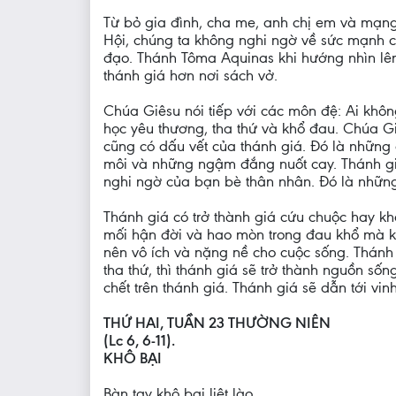
Từ bỏ gia đình, cha me, anh chị em và mạng s
Hội, chúng ta không nghi ngờ về sức mạnh củ
đạo. Thánh Tôma Aquinas khi hướng nhìn lên
thánh giá hơn nơi sách vở.
Chúa Giêsu nói tiếp với các môn đệ: Ai khôn
học yêu thương, tha thứ và khổ đau. Chúa G
cũng có dấu vết của thánh giá. Đó là những
môi và những ngậm đắng nuốt cay. Thánh giá
nghi ngờ của bạn bè thân nhân. Đó là những
Thánh giá có trở thành giá cứu chuộc hay kh
mối hận đời và hao mòn trong đau khổ mà kh
nên vô ích và nặng nề cho cuộc sống. Thánh
tha thứ, thì thánh giá sẽ trở thành nguồn số
chết trên thánh giá. Thánh giá sẽ dẫn tới vi
THỨ HAI, TUẦN 23 THƯỜNG NIÊN
(Lc 6, 6-11).
KHÔ BẠI
Bàn tay khô bại liệt lào,