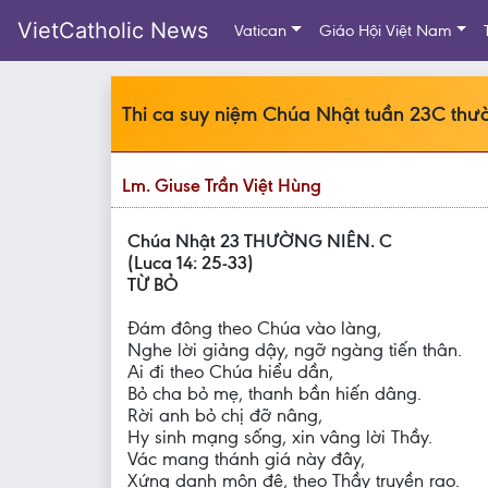
VietCatholic News
Vatican
Giáo Hội Việt Nam
Thi ca suy niệm Chúa Nhật tuần 23C thư
Lm. Giuse Trần Việt Hùng
Chúa Nhật 23 THƯỜNG NIÊN. C
(Luca 14: 25-33)
TỪ BỎ
Đám đông theo Chúa vào làng,
Nghe lời giảng dậy, ngỡ ngàng tiến thân.
Ai đi theo Chúa hiểu dần,
Bỏ cha bỏ mẹ, thanh bần hiến dâng.
Rời anh bỏ chị đỡ nâng,
Hy sinh mạng sống, xin vâng lời Thầy.
Vác mang thánh giá này đây,
Xứng danh môn đệ, theo Thầy truyền rao.