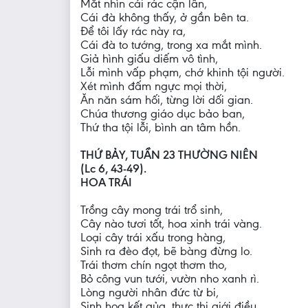
Mắt nhìn cái rác cận lân,
Cái đà không thấy, ở gần bên ta.
Để tôi lấy rác này ra,
Cái đà to tướng, trong xa mắt mình.
Giả hình giấu diếm vô tình,
Lỗi mình vấp phạm, chớ khinh tội người.
Xét mình đấm ngực mọi thời,
Ăn năn sám hối, từng lời dối gian.
Chúa thương giáo dục bảo ban,
Thứ tha tội lỗi, bình an tâm hồn.
THỨ BẢY, TUẦN 23 THƯỜNG NIÊN
(Lc 6, 43-49).
HOA TRÁI
Trồng cây mong trái trổ sinh,
Cây nào tươi tốt, hoa xinh trái vàng.
Loại cây trái xấu trong hàng,
Sinh ra đèo đọt, bẽ bàng đừng lo.
Trái thơm chín ngọt thơm tho,
Bỏ công vun tưới, vườn nho xanh rì.
Lòng người nhân đức từ bi,
Sinh hoa kết qủa, thực thi giới điều.