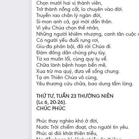
Chọn mười hai vị thành viên,
Trở thành nồng cốt, lo chuyên vào đời.
Truyền rao chân lý ngàn đời,
Si-mon anh cả, gọi mời dấn thân.
Vì yêu Chúa chọn thế nhân,
Những người khiêm nhượng, canh tân cuộc đ
Có người yếu đuối rụng rơi,
Giu-đa phản bội, đã rời Chúa đi.
Đám đông dân chúng phụ tùy,
Từ xa muôn lối, cùng quy tụ về.
Chữa lành bệnh hoạn bến mê,
Xua trừ ma quỷ, đưa về sống chung.
Tạ ơn Thiên Chúa vô cùng,
Yêu thương cứu chữa, bao dung tấm lòng.
THỨ TƯ, TUẦN 23 THƯỜNG NIÊN
(Lc 6, 20-26).
CHÚC PHÚC
Phúc thay nghèo khó ở đời,
Nước Trời chiếm đoạt, cho người tin yêu.
Phúc ai đói khát thiên triều,