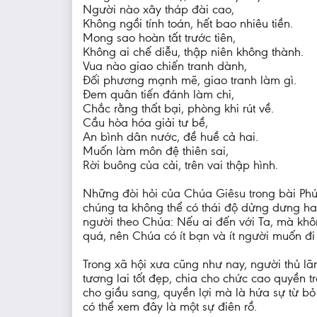
Người nào xây tháp đài cao,
Không ngồi tính toán, hết bao nhiêu tiền.
Mong sao hoàn tất trước tiên,
Không ai chế diễu, thập niên không thành.
Vua nào giao chiến tranh dành,
Đối phương mạnh mẽ, giao tranh làm gì.
Đem quân tiến đánh làm chi,
Chắc rằng thất bại, phòng khi rút về.
Cầu hòa hóa giải tư bề,
An bình dân nước, đề huề cả hai.
Muốn làm môn đệ thiên sai,
Rời buông của cải, trên vai thập hình.
Những đòi hỏi của Chúa Giêsu trong bài Phú
chúng ta không thể có thái độ dửng dưng ha
người theo Chúa: Nếu ai đến với Ta, mà khô
quá, nên Chúa có ít bạn và ít người muốn đi
Trong xã hội xưa cũng như nay, người thủ l
tương lai tốt đẹp, chia cho chức cao quyền 
cho giầu sang, quyền lợi mà là hứa sự từ bỏ
có thể xem đây là một sự điên rồ.