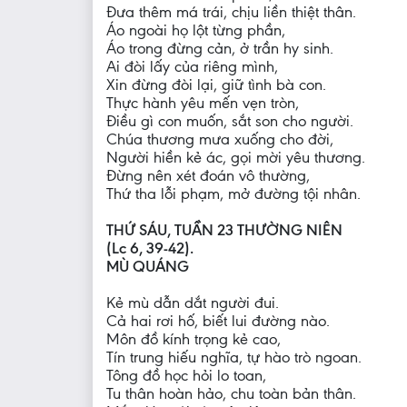
Đưa thêm má trái, chịu liền thiệt thân.
Áo ngoài họ lột từng phần,
Áo trong đừng cản, ở trần hy sinh.
Ai đòi lấy của riêng mình,
Xin đừng đòi lại, giữ tình bà con.
Thực hành yêu mến vẹn tròn,
Điều gì con muốn, sắt son cho người.
Chúa thương mưa xuống cho đời,
Người hiền kẻ ác, gọi mời yêu thương.
Đừng nên xét đoán vô thường,
Thứ tha lỗi phạm, mở đường tội nhân.
THỨ SÁU, TUẦN 23 THƯỜNG NIÊN
(Lc 6, 39-42).
MÙ QUÁNG
Kẻ mù dẫn dắt người đui.
Cả hai rơi hố, biết lui đường nào.
Môn đồ kính trọng kẻ cao,
Tín trung hiếu nghĩa, tự hào trò ngoan.
Tông đồ học hỏi lo toan,
Tu thân hoàn hảo, chu toàn bản thân.