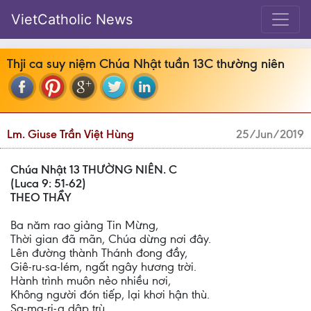
VietCatholic News
Thji ca suy niệm Chúa Nhật tuần 13C thường niên
Lm. Giuse Trần Việt Hùng
25/Jun/2019
Chúa Nhật 13 THƯỜNG NIÊN. C
(Luca 9: 51-62)
THEO THẦY
Ba năm rao giảng Tin Mừng,
Thời gian đã mãn, Chúa dừng nơi đây.
Lên đường thành Thánh đong đầy,
Giê-ru-sa-lém, ngất ngây hương trời.
Hành trình muôn nẻo nhiều nơi,
Không người đón tiếp, lại khơi hận thù.
Sa-ma-ri-a dập trù,