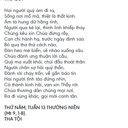
Hai người quỷ ám đi ra,
Sống nơi mồ mả, thiệt là thất kinh.
Ám tà hung dữ hằng rình,
Người qua kẻ lại, thình lình khiếp thay.
Chúng kêu xin Chúa đừng rầy,
Can chi hành hạ, trước ngày định sao.
Bỏ qua tha thứ cách nào,
Đàn heo mé biển, sẽ nhào xuống sâu.
Chúa đành ưng thuận lời cầu,
Quỷ ma xuất khỏi, chúi đầu thoát thân.
Người chăn sợ hãi quỷ thần,
Đành rời chạy trốn, về gần báo tin.
Hai người tỉnh táo đứng nhìn,
Cả thành kinh hãi, van xin Thầy rời.
Chúa thương dân chúng mọi nơi,
Ra đi vùng khác, gọi mời canh tân.
THỨ NĂM, TUẦN 13 THƯỜNG NIÊN
(Mt 9, 1-8).
THA TỘI