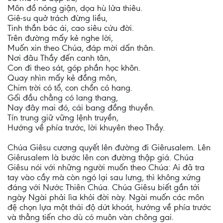
Môn đồ nóng giận, dọa hù lửa thiêu.
Giê-su quở trách đừng liều,
Tinh thần bác ái, cao siêu cứu đời.
Trên đường mấy kẻ nghe lời,
Muốn xin theo Chúa, đáp mời dấn thân.
Nơi đâu Thầy đến canh tân,
Con đi theo sát, góp phần học khôn.
Quay nhìn mấy kẻ đồng môn,
Chim trời có tổ, con chồn có hang.
Gối đầu chẳng có lang thang,
Nay đây mai đó, cái bang đồng thuyền.
Tín trung giữ vững lệnh truyền,
Hướng về phía trước, lời khuyên theo Thầy.
Chúa Giêsu cương quyết lên đường đi Giêrusalem. Lên
Giêrusalem là bước lên con đường thập giá. Chúa
Giêsu nói với những người muốn theo Chúa: Ai đã tra
tay vào cầy mà còn ngó lại sau lưng, thì không xứng
đáng với Nước Thiên Chúa. Chúa Giêsu biết gần tới
ngày Ngài phải lìa khỏi đời này. Ngài muốn các môn
đệ chọn lựa một thái độ dứt khoát, hướng về phía trước
và thẳng tiến cho dù có muôn vàn chông gai.