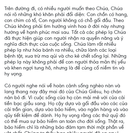
Trên đường đi, có nhiều người muốn theo Chúa, Chúa
nói rõ những khó khăn phải đối diện: Con chồn có hang,
con chim có tổ, Con người không có chỗ gối đầu. Theo
Chúa không phải tìm hưởng vinh hoa ở đời này nhưng
hướng về hạnh phúc mai sau. Tất cả các phép lạ Chúa
đã thực hiện giúp con người nhận ra quyền năng và ý
nghĩa đích thực của cuộc sống. Chúa làm rất nhiều
phép lạ như hóa bánh ra nhiều, chữa lành các loại
bệnh tật, xua trừ ma qủi và cho kẻ chết sống lại. Những
phép lạ này không phải để con người thỏa mãn thị yếu
và khen ngợi tung hô, nhưng là để củng cố niềm tin và
hy vọng.
Có người nghe nói về hoàn cảnh sống nghèo nàn và
lang thang nay đây mai đó của Chúa Giêsu, họ chán
nản bỏ đi. Vì cuộc sống của họ còn mải mê với của cải
tiền bạc giầu sang. Họ cậy dựa và gối đầu vào các của
cải trần gian, dựa vào bảo hiểm, vào ngân hàng và vào
qũy tiết kiệm để dành. Họ hy vọng rằng các thứ quỹ đó
có thể mua sự bảo hiểm an toàn cho đời sống. Thật ra,
bảo hiểm chỉ là những bảo đảm tạm thời một phần về