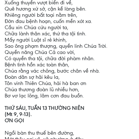
Xuống thuyền vượt biển đi về,
Quê hương xứ sở, cận kề làng bên.
Khiêng người bất toại nằm trên,
Đớn đau bệnh hoạn, cuốn mền xót xa.
Cầu xin Chúa cứu người ta,
Chữa lành thân xác, thứ tha tội tình.
Mấy người Luật sĩ rẻ khinh,
Sao ông phạm thượng, quyền linh Chúa Trời.
Quyền năng Chúa Cả cao vời,
Có quyền tha tội, chữa đời phàm nhân.
Bệnh tình hồn xác toàn thân,
Chúa rằng vác chõng, bước chân về nhà.
Đoàn dân sợ hãi kêu la,
Tôn vinh Thiên Chúa, hải hà ban ơn
Chúa thương đoàn lũ nhiều hơn,
Bơ vơ lạc lõng, lâm cơn đau buồn.
THỨ SÁU, TUẦN 13 THƯỜNG NIÊN
(Mt 9, 9-13).
ƠN GỌI
Ngồi bàn thu thuế bên đường,