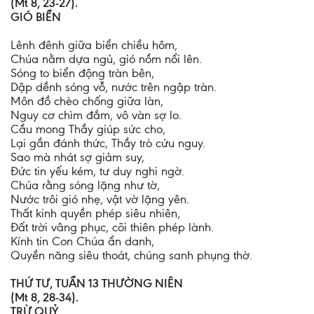
(Mt 8, 23-27).
GIÓ BIỂN
Lênh đênh giữa biển chiều hôm,
Chúa nằm dựa ngủ, gió nồm nổi lên.
Sóng to biển động tràn bên,
Dập dềnh sóng vỗ, nước trên ngập tràn.
Môn đồ chèo chống giữa làn,
Nguy cơ chìm đắm, vô vàn sợ lo.
Cầu mong Thầy giúp sức cho,
Lại gần đánh thức, Thầy trò cứu nguy.
Sao mà nhát sợ giảm suy,
Đức tin yếu kém, tư duy nghi ngờ.
Chúa rằng sóng lặng như tờ,
Nước trôi gió nhẹ, vật vờ lặng yên.
Thất kinh quyền phép siêu nhiên,
Đất trời vâng phục, cõi thiên phép lành.
Kính tin Con Chúa ẩn danh,
Quyền năng siêu thoát, chúng sanh phụng thờ.
THỨ TƯ, TUẦN 13 THƯỜNG NIÊN
(Mt 8, 28-34).
TRỪ QUỶ