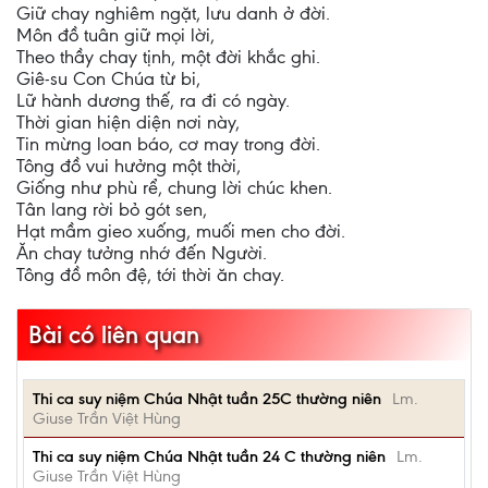
Giữ chay nghiêm ngặt, lưu danh ở đời.
Môn đồ tuân giữ mọi lời,
Theo thầy chay tịnh, một đời khắc ghi.
Giê-su Con Chúa từ bi,
Lữ hành dương thế, ra đi có ngày.
Thời gian hiện diện nơi này,
Tin mừng loan báo, cơ may trong đời.
Tông đồ vui hưởng một thời,
Giống như phù rể, chung lời chúc khen.
Tân lang rời bỏ gót sen,
Hạt mầm gieo xuống, muối men cho đời.
Ăn chay tưởng nhớ đến Người.
Tông đồ môn đệ, tới thời ăn chay.
Bài có liên quan
Thi ca suy niệm Chúa Nhật tuần 25C thường niên
Lm.
Giuse Trần Việt Hùng
Thi ca suy niệm Chúa Nhật tuần 24 C thường niên
Lm.
Giuse Trần Việt Hùng