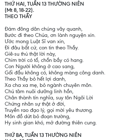
THỨ HAI, TUẦN 13 THƯỜNG NIÊN
(Mt 8, 18-22).
THEO THẦY
Đám đông dân chúng vây quanh,
Bước đi theo Chúa, ơn lành nguyện xin.
Ước mong Luật Sĩ van xin,
Đi đâu bất cứ, con tin theo Thầy.
Giê-su thú thật lời này,
Chim trời có tổ, chồn bầy có hang.
Con Người không ở cao sang,
Gối đầu không có, không màng công danh.
Theo Thầy bỏ hết lợi danh,
Xa cha xa mẹ, bỏ ngành chuyên môn.
Chú tâm nuôi dưỡng linh hồn,
Chân thành tín nghĩa, suy tôn Ngôi Lời
Chứng nhân sự thật ở đời,
Truyền rao đạo lý, gọi mời yêu thương.
Môn đồ dứt bỏ đoạn trường,
Hy sinh gian khó, mở đường thiên cung.
THỨ BA, TUẦN 13 THƯỜNG NIÊN