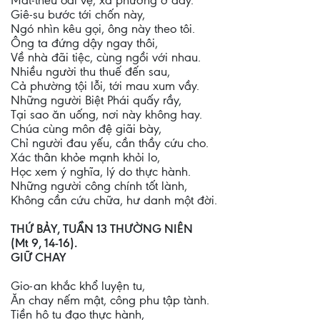
Mát-thêu oai vệ, xã phường ở đây.
Giê-su bước tới chốn này,
Ngó nhìn kêu gọi, ông này theo tôi.
Ông ta đứng dậy ngay thôi,
Về nhà đãi tiệc, cùng ngồi với nhau.
Nhiều người thu thuế đến sau,
Cả phường tội lỗi, tới mau xum vầy.
Những người Biệt Phái quấy rầy,
Tại sao ăn uống, nơi này không hay.
Chúa cùng môn đệ giãi bày,
Chỉ người đau yếu, cần thầy cứu cho.
Xác thân khỏe mạnh khỏi lo,
Học xem ý nghĩa, lý do thực hành.
Những người công chính tốt lành,
Không cần cứu chữa, hư danh một đời.
THỨ BẢY, TUẦN 13 THƯỜNG NIÊN
(Mt 9, 14-16).
GIỮ CHAY
Gio-an khắc khổ luyện tu,
Ăn chay nếm mật, công phu tập tành.
Tiền hô tu đạo thực hành,