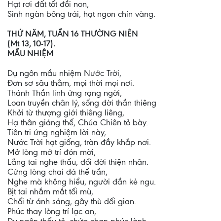
Hạt rơi đất tốt đồi non,
Sinh ngàn bông trái, hạt ngon chín vàng.
THỨ NĂM, TUẦN 16 THƯỜNG NIÊN
(Mt 13, 10-17).
MẦU NHIỆM
Dụ ngôn mầu nhiệm Nước Trời,
Đơn sơ sâu thẳm, mọi thời mọi nơi.
Thánh Thần linh ứng rạng ngời,
Loan truyền chân lý, sống đời thần thiêng
Khởi từ thượng giới thiêng liêng,
Hạ thân giáng thế, Chúa Chiên tỏ bày.
Tiên tri ứng nghiệm lời này,
Nước Trời hạt giống, tràn đầy khắp nơi.
Mở lòng mở trí đón mời,
Lắng tai nghe thấu, đổi đời thiện nhân.
Cứng lòng chai đá thế trần,
Nghe mà không hiểu, người đần kẻ ngu.
Bịt tai nhắm mắt tối mù,
Chối từ ánh sáng, gây thù dối gian.
Phúc thay lòng trí lạc an,