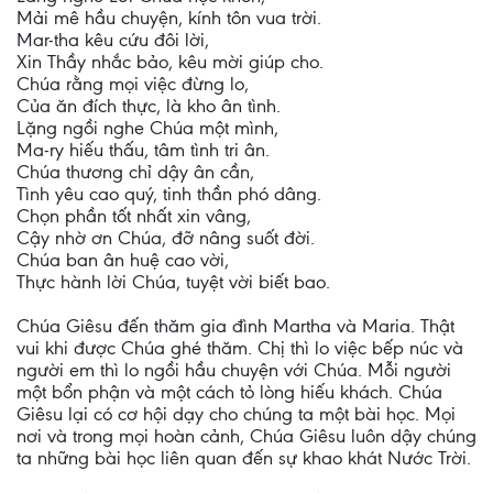
Mải mê hầu chuyện, kính tôn vua trời.
Mar-tha kêu cứu đôi lời,
Xin Thầy nhắc bảo, kêu mời giúp cho.
Chúa rằng mọi việc đừng lo,
Của ăn đích thực, là kho ân tình.
Lặng ngồi nghe Chúa một mình,
Ma-ry hiếu thấu, tâm tình tri ân.
Chúa thương chỉ dậy ân cần,
Tình yêu cao quý, tinh thần phó dâng.
Chọn phần tốt nhất xin vâng,
Cậy nhờ ơn Chúa, đỡ nâng suốt đời.
Chúa ban ân huệ cao vời,
Thực hành lời Chúa, tuyệt vời biết bao.
Chúa Giêsu đến thăm gia đình Martha và Maria. Thật
vui khi được Chúa ghé thăm. Chị thì lo việc bếp núc và
người em thì lo ngồi hầu chuyện với Chúa. Mỗi người
một bổn phận và một cách tỏ lòng hiếu khách. Chúa
Giêsu lại có cơ hội dạy cho chúng ta một bài học. Mọi
nơi và trong mọi hoàn cảnh, Chúa Giêsu luôn dậy chúng
ta những bài học liên quan đến sự khao khát Nước Trời.