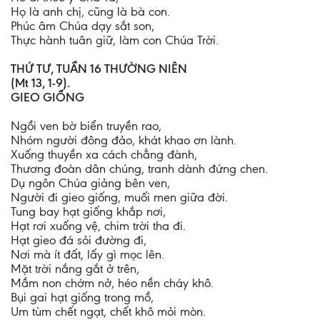
Họ là anh chị, cũng là bà con.
Phúc âm Chúa dạy sắt son,
Thực hành tuân giữ, làm con Chúa Trời.
THỨ TƯ, TUẦN 16 THƯỜNG NIÊN
(Mt 13, 1-9).
GIEO GIỐNG
Ngồi ven bờ biển truyền rao,
Nhóm người đông đảo, khát khao ơn lành.
Xuống thuyền xa cách chẳng đành,
Thương đoàn dân chúng, tranh dành đứng chen.
Dụ ngôn Chúa giảng bên ven,
Người đi gieo giống, muối men giữa đời.
Tung bay hạt giống khắp nơi,
Hạt rơi xuống vệ, chim trời tha đi.
Hạt gieo đá sỏi đường đi,
Nơi mà ít đất, lấy gì mọc lên.
Mặt trời nắng gắt ở trên,
Mầm non chớm nở, héo nền cháy khô.
Bụi gai hạt giống trong mồ,
Um tùm chết ngạt, chết khô mỏi mòn.