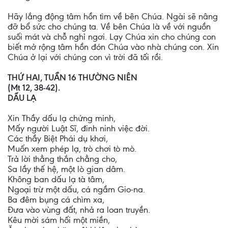
Hãy lắng động tâm hồn tìm về bên Chúa. Ngài sẽ nâng
đỡ bổ sức cho chúng ta. Về bên Chúa là về với nguồn
suối mát và chỗ nghỉ ngơi. Lạy Chúa xin cho chúng con
biết mở rộng tâm hồn đón Chúa vào nhà chúng con. Xin
Chúa ở lại với chúng con vì trời đã tối rồi.
THỨ HAI, TUẦN 16 THƯỜNG NIÊN
(Mt 12, 38-42).
DẤU LẠ
Xin Thầy dấu lạ chứng minh,
Mấy người Luật Sĩ, đinh ninh việc đời.
Các thầy Biệt Phái dụ khơi,
Muốn xem phép lạ, trò chơi tò mò.
Trả lời thẳng thắn chẳng cho,
Sa lầy thế hệ, một lò gian dâm.
Không ban dấu lạ tà tâm,
Ngoại trừ một dấu, cá ngầm Gio-na.
Ba đêm bụng cá chìm xa,
Đưa vào vùng đất, nhả ra loan truyền.
Kêu mời sám hối một miền,