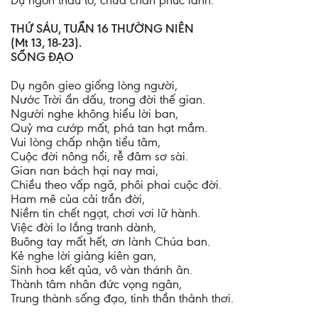
Dụ ngôn thấu tỏ, chứa chan phúc lành.
THỨ SÁU, TUẦN 16 THƯỜNG NIÊN
(Mt 13, 18-23).
SỐNG ĐẠO
Dụ ngôn gieo giống lòng người,
Nước Trời ẩn dấu, trong đời thế gian.
Người nghe không hiểu lời ban,
Quỷ ma cướp mất, phá tan hạt mầm.
Vui lòng chấp nhận tiểu tâm,
Cuộc đời nông nổi, rễ đâm sơ sài.
Gian nan bách hại nay mai,
Chiều theo vấp ngã, phôi phai cuộc đời.
Ham mê của cải trần đời,
Niềm tin chết ngạt, chơi vơi lữ hành.
Việc đời lo lắng tranh dành,
Buông tay mất hết, ơn lành Chúa ban.
Kẻ nghe lời giảng kiên gan,
Sinh hoa kết qủa, vô vàn thánh ân.
Thành tâm nhân đức vọng ngân,
Trung thành sống đạo, tinh thần thảnh thơi.