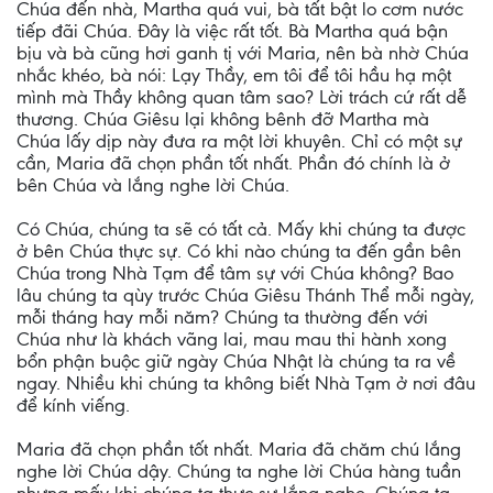
Chúa đến nhà, Martha quá vui, bà tất bật lo cơm nước
tiếp đãi Chúa. Đây là việc rất tốt. Bà Martha quá bận
bịu và bà cũng hơi ganh tị với Maria, nên bà nhờ Chúa
nhắc khéo, bà nói: Lạy Thầy, em tôi để tôi hầu hạ một
mình mà Thầy không quan tâm sao? Lời trách cứ rất dễ
thương. Chúa Giêsu lại không bênh đỡ Martha mà
Chúa lấy dịp này đưa ra một lời khuyên. Chỉ có một sự
cần, Maria đã chọn phần tốt nhất. Phần đó chính là ở
bên Chúa và lắng nghe lời Chúa.
Có Chúa, chúng ta sẽ có tất cả. Mấy khi chúng ta được
ở bên Chúa thực sự. Có khi nào chúng ta đến gần bên
Chúa trong Nhà Tạm để tâm sự với Chúa không? Bao
lâu chúng ta qùy trước Chúa Giêsu Thánh Thể mỗi ngày,
mỗi tháng hay mỗi năm? Chúng ta thường đến với
Chúa như là khách vãng lai, mau mau thi hành xong
bổn phận buộc giữ ngày Chúa Nhật là chúng ta ra về
ngay. Nhiều khi chúng ta không biết Nhà Tạm ở nơi đâu
để kính viếng.
Maria đã chọn phần tốt nhất. Maria đã chăm chú lắng
nghe lời Chúa dậy. Chúng ta nghe lời Chúa hàng tuần