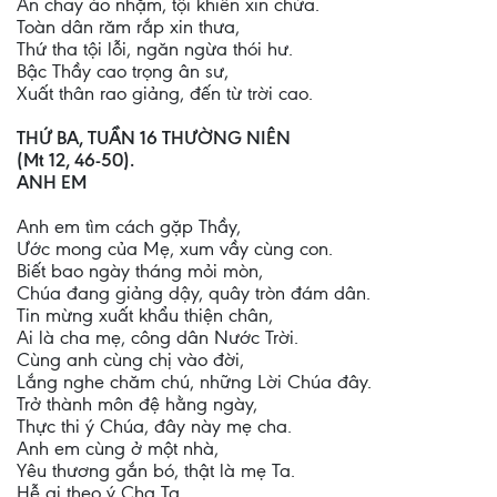
Ăn chay áo nhặm, tội khiên xin chừa.
Toàn dân răm rắp xin thưa,
Thứ tha tội lỗi, ngăn ngừa thói hư.
Bậc Thầy cao trọng ân sư,
Xuất thân rao giảng, đến từ trời cao.
THỨ BA, TUẦN 16 THƯỜNG NIÊN
(Mt 12, 46-50).
ANH EM
Anh em tìm cách gặp Thầy,
Ước mong của Mẹ, xum vầy cùng con.
Biết bao ngày tháng mỏi mòn,
Chúa đang giảng dậy, quây tròn đám dân.
Tin mừng xuất khẩu thiện chân,
Ai là cha mẹ, công dân Nước Trời.
Cùng anh cùng chị vào đời,
Lắng nghe chăm chú, những Lời Chúa đây.
Trở thành môn đệ hằng ngày,
Thực thi ý Chúa, đây này mẹ cha.
Anh em cùng ở một nhà,
Yêu thương gắn bó, thật là mẹ Ta.
Hễ ai theo ý Cha Ta,