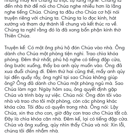
nhưng mấy khi chúng ta thực sự lắng nghe. Chúng ta
đến nhà thờ để nói cho Chúa nghe nhiều hơn là lắng
nghe tiếng Chúa. Chúng ta đâu cho Chúa cơ hội nói
truyện riêng với chúng ta. Chúng ta lo đọc kinh, hát
xướng và tham dự thánh lễ chung và kết thúc ra về.
Chúng ta nghĩ rằng đó là đã xong bổn phận kính thờ
Thiên Chúa.
Truyện kể: Có một ông phú hộ đón Chúa vào nhà. Ông
dành cho Chúa một phòng tiện nghi. Trao chìa khóa
phòng. Đêm thứ nhất, phú hộ nghe có tiếng đập cửa,
ông bước xuống, thấy ba anh qủy muốn vào. Ông đã
xua đuổi chúng đi. Đêm thứ hai cũng thế, mấy anh qủy
lại đến quấy rầy, ông nghĩ tại sao Chúa không giúp
ông? Ông đã dành cho Chúa một phòng ngủ mà. Sao
Chúa làm ngơ. Ngày hôm sau, ông quyết định gặp
Chúa và trình bày sự việc. Chúa nói: Ông đón tôi vào
nhà và trao cho tôi một phòng, còn các phòng khác
khóa cửa. Tôi đâu có quyền trong nhà. Ông nói: Lậy
Chúa, xin tha cho con, giờ đây con trao cho Chúa tất cả.
Đây là chìa khóa căn nhà. Đêm kế, lại có tiếng đập cửa.
Chúa và ông xuống, qủy nhìn thấy Chúa và nói: Xin lỗi,
chúng tôi đến nhầm nhà.