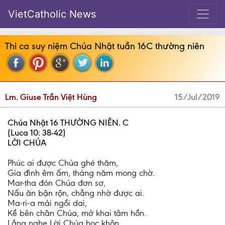
VietCatholic News
Thi ca suy niệm Chúa Nhật tuần 16C thường niên
Lm. Giuse Trần Việt Hùng
15/Jul/2019
Chúa Nhật 16 THƯỜNG NIÊN. C
(Luca 10: 38-42)
LỜI CHÚA
Phúc ai được Chúa ghé thăm,
Gia đình êm ấm, tháng năm mong chờ.
Mar-tha đón Chúa đơn sơ,
Nấu ăn bận rộn, chẳng nhờ được ai.
Ma-ri-a mải ngồi dai,
Kề bên chân Chúa, mở khai tâm hồn.
Lắng nghe Lời Chúa học khôn,