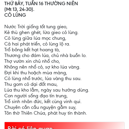
THỨ BẢY, TUẦN 16 THƯỜNG NIÊN
(Mt 13, 24-30).
CỎ LÙNG
Nước Trời giống tốt tung gieo,
Kẻ thù ghen ghét, lừa gieo cỏ lùng.
Cỏ lùng giữa lúa mọc chung,
Cả hai phát triển, cỏ lùng lộ ra.
Trổ bông kết hạt hoang tà,
Thương cho đám lúa, chủ nhà buồn lo.
Thợ vườn xin chủ nhổ cho,
Không nên nhổ cỏ, sợ kho lúa vàng.
Đợi khi thu hoặch mùa màng,
Cỏ lùng nhổ trước, lúa vàng thu sau.
Thu gom cỏ dại đốt mau,
Lúa thu kho lẫm, ngày sau hưởng dùng.
Con người sống đạo tín trung,
Trổ sinh nhân đức, kết cùng vinh qui.
Chuyên cần cầu nguyện gẫm suy,
Tôn thờ Thiên Chúa, phát huy tín thành.
Bài có liên quan