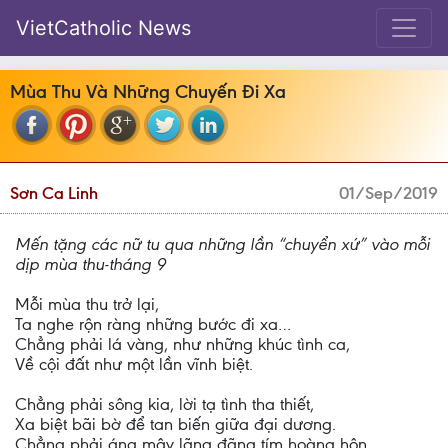
VietCatholic News
Mùa Thu Và Những Chuyến Đi Xa
Sơn Ca Linh
01/Sep/2019
Mến tặng các nữ tu qua những lần “chuyển xứ” vào mỗi
dịp mùa thu-tháng 9
Mỗi mùa thu trở lại,
Ta nghe rộn ràng những bước đi xa…
Chẳng phải lá vàng, như những khúc tình ca,
Về cội đất như một lần vĩnh biệt.
Chẳng phải sông kia, lời tạ tình tha thiết,
Xa biệt bãi bờ để tan biến giữa đại dương.
Chẳng phải áng mây lãng đãng tím hoàng hôn,