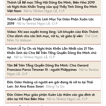
Thánh Lễ Bế mạc Tổng Hội Dòng Đa Minh, Biên Hòa 2019
và Nghi thức Khấn Trọng của quý Thầy Tỉnh Dòng Đa Minh
Việt Nam
Nữ tu Têrêsa Ngọc Lễ, O.P
Thánh Lễ Truyền Chức Linh Mục Tại Giáo Phận Xuân Lộc
2019
Nữ tu Teresa Ngọc Lễ, O.P
Video: Khi xao xuyến trong lòng: Lời khuyên của Đức Thánh
Cha dành cho các linh mục, nữ tu, và giáo lý viên
Thế Giới
Nhìn Từ Vatican
Thánh Lễ Tạ Ơn và Nghi thức Khấn Lần Nhất của 21 Tân
Khấn Sinh do Cha Bề Trên Tổng Quyền Dòng Đa Minh chủ
sự.
Nữ tu Têrêsa Ngọc Lễ, O.P
Tân Bề Trên Tổng Quyền Dòng Đa Minh: Cha Gerard
Francisco Parco Timoner III - người Philippines
Nữ tu Teresa
Ngọc Lễ, O.P
Đức Giáo Hoàng có người em gái đang là nữ tu tại Thái
Lan: Sơ Ana Rosa Sivori
Đặng Tự Do
Đức Giám Mục giáo phận Xuân Lộc thăm các gia đình di
dân tại Hố Nai Biên Hòa
Nữ tu Têrêsa Ngọc Lễ, O.P