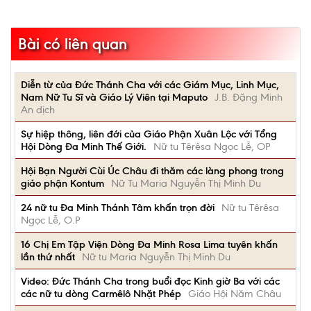
Bài có liên quan
Diễn từ của Đức Thánh Cha với các Giám Mục, Linh Mục,
Nam Nữ Tu Sĩ và Giáo Lý Viên tại Maputo
J.B. Đặng Minh
An dịch
Sự hiệp thông, liên đới của Giáo Phận Xuân Lộc với Tổng
Hội Dòng Đa Minh Thế Giới.
Nữ tu Têrêsa Ngọc Lễ, OP
Hội Bạn Người Cùi Úc Châu đi thăm các làng phong trong
giáo phận Kontum
Nữ Tu Maria Nguyễn Thị Minh Du
24 nữ tu Đa Minh Thánh Tâm khấn trọn đời
Nữ tu Têrêsa
Ngọc Lễ, O.P
16 Chị Em Tập Viện Dòng Đa Minh Rosa Lima tuyên khấn
lần thứ nhất
Nữ tu Maria Nguyễn Thị Minh Du
Video: Đức Thánh Cha trong buổi đọc Kinh giờ Ba với các
các nữ tu dòng Carmêlô Nhặt Phép
Giáo Hội Năm Châu