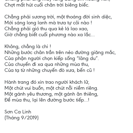
Chợt mất hút cuối chân trời biêng biếc.
Chẳng phải sương trời, một thoáng đời sinh diệc,
Mới sáng long lanh mà trưa tự cõi nào !
Chẳng phải gió thu qua kẻ lá lao xao,
Giờ chẳng biết cuối phương nào xa lắc…
Không, chẳng là chi !
Những bước chân trần trên nẻo đường giăng mắc,
Của phận người chọn kiếp sống “lãng du”.
Của chuyến đi xa qua những mùa thu,
Của tạ từ những chuyến đò xưa, bến cũ !
Hành trang đó xin trao người khách lữ,
Một chút vui buồn, một chút nỗi niềm riêng.
Một gánh yêu thương, một gánh ân thiêng,
Để mùa thu, lại lên đường bước tiếp…!
Sơn Ca Linh
(Tháng 9/2019)