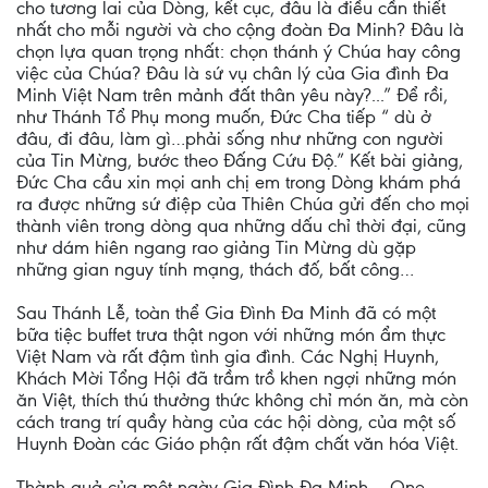
cho tương lai của Dòng, kết cục, đâu là điều cần thiết
nhất cho mỗi người và cho cộng đoàn Đa Minh? Đâu là
chọn lựa quan trọng nhất: chọn thánh ý Chúa hay công
việc của Chúa? Đâu là sứ vụ chân lý của Gia đình Đa
Minh Việt Nam trên mảnh đất thân yêu này?...” Để rồi,
như Thánh Tổ Phụ mong muốn, Đức Cha tiếp “ dù ở
đâu, đi đâu, làm gì…phải sống như những con người
của Tin Mừng, bước theo Đấng Cứu Độ.” Kết bài giảng,
Đức Cha cầu xin mọi anh chị em trong Dòng khám phá
ra được những sứ điệp của Thiên Chúa gửi đến cho mọi
thành viên trong dòng qua những dấu chỉ thời đại, cũng
như dám hiên ngang rao giảng Tin Mừng dù gặp
những gian nguy tính mạng, thách đố, bất công…
Sau Thánh Lễ, toàn thể Gia Đình Đa Minh đã có một
bữa tiệc buffet trưa thật ngon với những món ẩm thực
Việt Nam và rất đậm tình gia đình. Các Nghị Huynh,
Khách Mời Tổng Hội đã trầm trồ khen ngợi những món
ăn Việt, thích thú thưởng thức không chỉ món ăn, mà còn
cách trang trí quầy hàng của các hội dòng, của một số
Huynh Đoàn các Giáo phận rất đậm chất văn hóa Việt.
Thành quả của một ngày Gia Đình Đa Minh – One