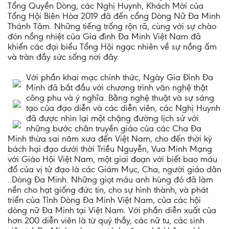
Tổng Quyền Dòng, các Nghị Huynh, Khách Mời của
Tổng Hội Biên Hòa 2019 đã đến cổng Dòng Nữ Đa Minh
Thánh Tâm. Những tiếng trống rộn rã, cùng với sự chào
đón nồng nhiệt của Gia đình Đa Minh Việt Nam đã
khiến các đại biểu Tổng Hội ngạc nhiên về sự nồng ấm
và tràn đầy sức sống nơi đây.
Với phần khai mạc chính thức, Ngày Gia Đình Đa
Minh đã bắt đầu với chương trình văn nghệ thật
công phu và ý nghĩa. Bằng nghệ thuật và sự sáng
tạo của đạo diễn và các diễn viên, các Nghị Huynh
đã được nhìn lại một chặng đường lịch sử với
những bước chân truyền giáo của các Cha Đa
Minh thừa sai năm xưa đến Việt Nam, cho đến thời kỳ
bách hại đạo dưới thời Triều Nguyễn, Vua Minh Mạng
với Giáo Hội Việt Nam, một giai đoạn với biết bao máu
đổ của vị tử đạo là các Giám Mục, Cha, người giáo dân
..Dòng Đa Minh. Những giọt máu anh hùng đó đã làm
nền cho hạt giống đức tin, cho sự hình thành, và phát
triển của Tỉnh Dòng Đa Minh Việt Nam, của các hội
dòng nữ Đa Minh tại Việt Nam. Với phần diễn xuất của
hơn 200 diễn viên là từ quý thầy, các nữ tu, các sinh