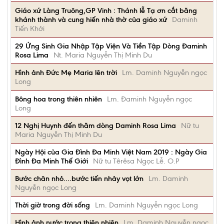
Giáo xứ Làng Truông,GP Vinh : Thánh lễ Tạ ơn cắt băng
khánh thành và cung hiến nhà thờ của giáo xứ
Daminh
Tiến Khởi
29 Ứng Sinh Gia Nhập Tập Viện Và Tiền Tập Dòng Đaminh
Rosa Lima
Nt. Maria Nguyễn Thị Minh Du
Hình ảnh Đức Mẹ Maria lên trời
Lm. Daminh Nguyễn ngọc
Long
Bông hoa trong thiên nhiên
Lm. Đaminh Nguyễn ngọc
Long
12 Nghị Huynh đến thăm dòng Daminh Rosa Lima
Nữ tu
Maria Nguyễn Thị Minh Du
Ngày Hội của Gia Đình Đa Minh Việt Nam 2019 : Ngày Gia
Đình Đa Minh Thế Giới
Nữ tu Têrêsa Ngọc Lễ. O.P
Bước chân nhỏ….bước tiến nhảy vọt lớn
Lm. Daminh
Nguyễn ngọc Long
Thời giờ trong đời sống
Lm. Daminh Nguyễn ngọc Long
Hình ảnh nước trong thiên nhiên
Lm. Daminh Nguyễn ngọc