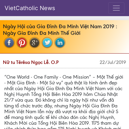
VietCatholic News
Ngày Hội của Gia Đình Đa Minh Việt Nam 2019 :
Ngày Gia Đình Đa Minh Thế Giới
Nữ tu Têrêsa Ngọc Lễ. O.P
22/Jul/2019
“One World - One Family - One Mission” – Một Thế giới
- Một Gia Đình - Một Sứ vụ” quả thật là hình ảnh đẹp
nhất của Ngày Hội Gia Đình Đa Minh Việt Nam với các
Nghị Huynh Tổng Hội Biên Hòa 2019 hôm Chúa Nhật
21/7 vừa qua. Đó không chỉ là ngày hội như vốn đã
từng tổ chức trước đây, nhưng Ngày Hội Gia Đình Đa
Minh Việt Nam lần này đã vượt ra khỏi địa giới chữ S
để mang tính quốc tế khi chào đón các Nghị Huynh,
Khách Mời của Tổng Hội Biên Hòa 2019. 1175 tham dự
viên chính thức bao gồm 175 Nghị huynh và Khách mời