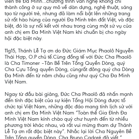
viên trẻ Đa Minh…chương trình văn nghệ không chỉ
thành công ở sự quy mô về dàn dựng, nghệ thuật, sáng
tạo từ người trẻ, nhưng đã làm nổi bật lên những trang
sử rất hào hùng của người Đa Minh trên đất Việt, và đặc
biệt, đó là sự nối kết với nhau trong cùng một sứ vụ của
anh chị em Đa Minh Việt Nam khi chuẩn bị cho ngày
hội đặc biệt này.
11g15, Thánh Lễ Tạ ơn do Đức Giám Mục Phaolô Nguyễn
Thái Hợp, O.P chủ tế.Cùng đồng tế với Đức Cha Phaolô
là Cha Timoner –Tân Bề Trên Tổng Quyền Dòng, quý
Cha Cựu Tổng quyền Dòng, cùngrất đông quý cha Dòng
Đa Minh đến từ năm châu cũng như quý Cha Đa Minh
Việt Nam.
Ngay từ đầu bài giảng, Đức Cha Phaolô đã nhấn mạnh
đến tính đặc biệt của sự kiện Tổng Hội Dòng được tổ
chức tại Việt Nam, những độc đáo mang tính lịch sử với
anh chị em Đa Minh Việt Nam “Toàn thể Gia Đình Đa
Minh Việt Nam kính chào quý chư huynh đến từ nhiều
phương trời khác nhau, và rất vui mừng tham dự Thánh
Lễ Tạ ơn rất đặc biệt này”. Nhắc lại lời Cha Nguyên Bề
Trên Tổng quyền Dòng, Cha Bruno Cadoré đã viết “