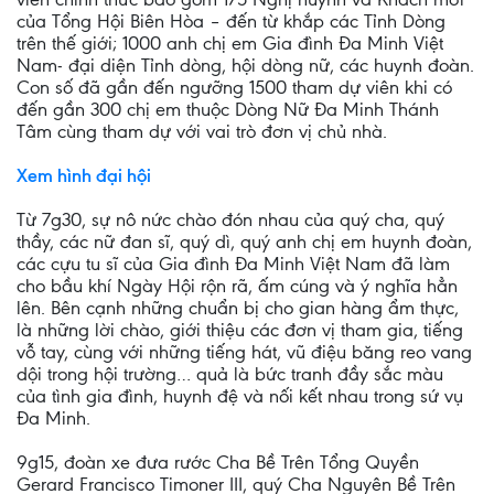
của Tổng Hội Biên Hòa – đến từ khắp các Tỉnh Dòng
trên thế giới; 1000 anh chị em Gia đình Đa Minh Việt
Nam- đại diện Tỉnh dòng, hội dòng nữ, các huynh đoàn.
Con số đã gần đến ngưỡng 1500 tham dự viên khi có
đến gần 300 chị em thuộc Dòng Nữ Đa Minh Thánh
Tâm cùng tham dự với vai trò đơn vị chủ nhà.
Xem hình đại hội
Từ 7g30, sự nô nức chào đón nhau của quý cha, quý
thầy, các nữ đan sĩ, quý dì, quý anh chị em huynh đoàn,
các cựu tu sĩ của Gia đình Đa Minh Việt Nam đã làm
cho bầu khí Ngày Hội rộn rã, ấm cúng và ý nghĩa hẳn
lên. Bên cạnh những chuẩn bị cho gian hàng ẩm thực,
là những lời chào, giới thiệu các đơn vị tham gia, tiếng
vỗ tay, cùng với những tiếng hát, vũ điệu băng reo vang
dội trong hội trường… quả là bức tranh đầy sắc màu
của tình gia đình, huynh đệ và nối kết nhau trong sứ vụ
Đa Minh.
9g15, đoàn xe đưa rước Cha Bề Trên Tổng Quyền
Gerard Francisco Timoner III, quý Cha Nguyên Bề Trên