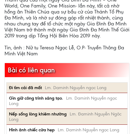
World, One Family, One Mission- lần này, tất cả nhờ
hồng ân Thiên Chúa qua sự bầu cử của Thánh Tổ Phụ
Đa Minh, và là nhờ sự đóng góp rất nhiệt thành, cùng
nhau chung tay để tổ chức một ngày Gia Đình Đa Minh
Việt Nam trở thành một ngày Gia Đình Đa Minh Thế Giới
2019 trong dịp Tổng Hội Biên Hòa 2019 này.
Tin, ảnh : Nữ tu Teresa Ngọc Lễ, O.P- Truyền Thông Đa
Minh Việt Nam
Bài có liên quan
Đi tìm cái đã mất
Lm. Daminh Nguyễn ngọc Long
Gìn giữ công trình sáng tạo.
Lm. Daminh Nguyễn ngọc
Long
Nếp sống lòng khiêm nhường
Lm. Đaminh Nguyễn Ngôc
Long
Hình ảnh chiếc cửa hẹp
Lm. Daminh Nguyễn ngọc Long