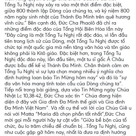
Tổng Tu Nghị này xảy ra vào một thời điểm đặc biệt,
giữa 800 thành lập Dòng của chúng ta, và kỷ niệm 800
năm ngày sinh nhật của Thánh Đa Minh trên quê hương
vĩnh cửu.” Bên cạnh đó, Đức Cha Phaolô đã chỉ ra
những điểm độc đáo của Tổng Hội Biên Hòa lần này
“Đây cũng là một Tổng Tu Nghị rất độc đáo, vì lần đầu
tiên trong lịch sử của Dòng, một Tổng Tu Nghị được tổ
chức tại một quốc gia mà nền tảng văn hóa và tôn giáo
không phải là Kitô giáo. Đặc biệt hơn, trong Tổng Tu
Nghị độc đáo này, lần đầu tiên, một tu sĩ gốc Á Châu
được bầu để kế vị Thánh Đa Minh. Chân thành cảm ơn
Tổng Tu Nghị vì sự lựa chọn mang nhiều ý nghĩa cho
định hướng loan báo Tin Mừng hôm nay” và đó là “sự
đa văn hóa mang tính toàn cầu của Dòng chúng ta”.
Tiếp nối trong bài giảng, dựa vào Tin Mừng ngày Chúa
Nhật Lc 10,38-42, Đức Cha xác tín “ Chúa đang hiện
diện ở đây với Gia đình Đa Minh thế giới và Gia đình
Đa Minh Việt Nam”. Và rất cụ thể với lời của Chúa Giê u
nói với Matta “Maria đã chọn phần tốt nhất”,Đức Cha
mời gọi mỗi người hãy tự cật vấn “Giữa bề bộn của tổ
chức, âu lo trăm chiều để chuẩn bị…Tổng Tu Nghị, cũng
như cuộc gặp gỡ hôm nay, nhất là đưa ra định hướng