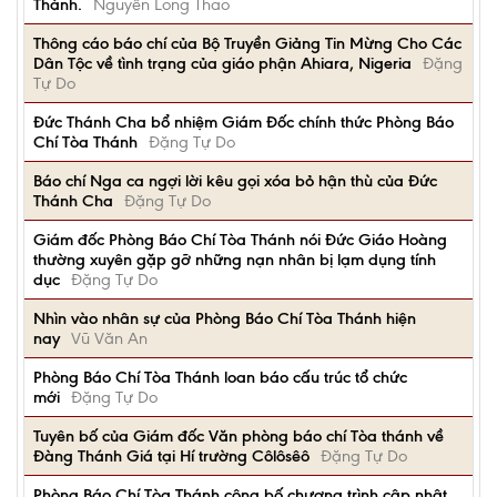
Thánh.
Nguyễn Long Thao
Thông cáo báo chí của Bộ Truyền Giảng Tin Mừng Cho Các
Dân Tộc về tình trạng của giáo phận Ahiara, Nigeria
Đặng
Tự Do
Đức Thánh Cha bổ nhiệm Giám Đốc chính thức Phòng Báo
Chí Tòa Thánh
Đặng Tự Do
Báo chí Nga ca ngợi lời kêu gọi xóa bỏ hận thù của Đức
Thánh Cha
Đặng Tự Do
Giám đốc Phòng Báo Chí Tòa Thánh nói Đức Giáo Hoàng
thường xuyên gặp gỡ những nạn nhân bị lạm dụng tính
dục
Đặng Tự Do
Nhìn vào nhân sự của Phòng Báo Chí Tòa Thánh hiện
nay
Vũ Văn An
Phòng Báo Chí Tòa Thánh loan báo cấu trúc tổ chức
mới
Đặng Tự Do
Tuyên bố của Giám đốc Văn phòng báo chí Tòa thánh về
Đàng Thánh Giá tại Hí trường Côlôsêô
Đặng Tự Do
Phòng Báo Chí Tòa Thánh công bố chương trình cập nhật