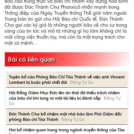
Báo cáo trung thực và báo chí nhằm xây dựng hòa bình
đã được Đức Thánh Cha Phanxicô nhấn mạnh trong
Thông điệp của Ngày Truyền thông Thế giới năm ngoái.
Trong bản tin gửi cho Hội Báo chí Quốc tế, Đức Thánh
Cha gọi các ký giả là những người bảo vệ cho sự trong
sáng của tin tức và mô tả những gì họ làm không chỉ là
một công việc thuần túy, mà còn là một trọng trách cho
một sứ mệnh...
Bài có liên quan
Tuyên bố của Phòng Báo Chí Tòa Thánh về việc anh Vincent
Lambert bị buộc phải chết đói
Đặng Tự Do
Hội Đồng Giám Mục Đức lên án thái độ thiếu trách nhiệm
của báo chí khi tung ra một tài liệu bị đánh cắp
Đặng Tự
Do
Đức Thánh Cha bổ nhiệm một nhà báo làm Phó Giám đốc
phòng Báo chí Tòa Thánh
Đặng Tự Do
Hai bổ nhiệm quan trọng trong ngành truyền thông của Tòa