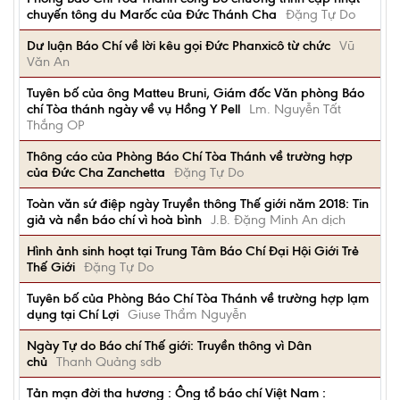
chuyến tông du Marốc của Đức Thánh Cha
Đặng Tự Do
Dư luận Báo Chí về lời kêu gọi Đức Phanxicô từ chức
Vũ
Văn An
Tuyên bố của ông Matteu Bruni, Giám đốc Văn phòng Báo
chí Tòa thánh ngày về vụ Hồng Y Pell
Lm. Nguyễn Tất
Thắng OP
Thông cáo của Phòng Báo Chí Tòa Thánh về trường hợp
của Đức Cha Zanchetta
Đặng Tự Do
Toàn văn sứ điệp ngày Truyền thông Thế giới năm 2018: Tin
giả và nền báo chí vì hoà bình
J.B. Đặng Minh An dịch
Hình ảnh sinh hoạt tại Trung Tâm Báo Chí Đại Hội Giới Trẻ
Thế Giới
Đặng Tự Do
Tuyên bố của Phòng Báo Chí Tòa Thánh về trường hợp lạm
dụng tại Chí Lợi
Giuse Thẩm Nguyễn
Ngày Tự do Báo chí Thế giới: Truyền thông vì Dân
chủ
Thanh Quảng sdb
Tản mạn đời tha hương : Ông tổ báo chí Việt Nam :