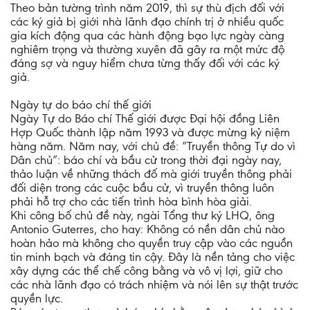
Theo bản tường trình năm 2019, thì sự thù địch đối với
các ký giả bị giới nhà lãnh đạo chính trị ở nhiều quốc
gia kích động qua các hành động bạo lực ngày càng
nghiêm trọng và thường xuyên đã gây ra một mức độ
đáng sợ và nguy hiểm chưa từng thấy đối với các ký
giả.
Ngày tự do báo chí thế giới
Ngày Tự do Báo chí Thế giới được Đại hội đồng Liên
Hợp Quốc thành lập năm 1993 và được mừng kỷ niệm
hàng năm. Năm nay, với chủ đề: “Truyền thông Tự do vì
Dân chủ”: báo chí và bầu cử trong thời đại ngày nay,
thảo luận về những thách đố mà giới truyền thông phải
đối diện trong các cuộc bầu cử, vì truyền thông luôn
phải hỗ trợ cho các tiến trình hòa bình hòa giải.
Khi công bố chủ đề này, ngài Tổng thư ký LHQ, ông
Antonio Guterres, cho hay: Không có nền dân chủ nào
hoàn hảo mà không cho quyền truy cập vào các nguồn
tin minh bạch và đáng tin cậy. Đây là nền tảng cho việc
xây dựng các thể chế công bằng và vô vị lợi, giữ cho
các nhà lãnh đạo có trách nhiệm và nói lên sự thật trước
quyền lực.