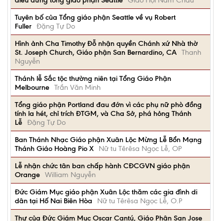
điêu đứng tổng giáo phận Seattle
Giáo Hội Năm Châu
Tuyên bố của Tổng giáo phận Seattle về vụ Robert
Fuller
Đặng Tự Do
Hình ảnh Cha Timothy Đỗ nhận quyền Chánh xứ Nhà thờ
St. Joseph Church, Giáo phận San Bernardino, CA
Thanh
Nguyễn
Thánh lễ Sắc tộc thường niên tại Tổng Giáo Phận
Melbourne
Trần Văn Minh
Tổng giáo phận Portland đau đớn vì các phụ nữ phò đồng
tính la hét, chỉ trích ĐTGM, và Cha Sở, phá hỏng Thánh
Lễ
Đặng Tự Do
Ban Thánh Nhạc Giáo phận Xuân Lộc Mừng Lễ Bổn Mạng
Thánh Giáo Hoàng Pio X
Nữ tu Têrêsa Ngọc Lễ, OP
Lễ nhận chức tân ban chấp hành CĐCGVN giáo phận
Orange
William Nguyễn
Đức Giám Mục giáo phận Xuân Lộc thăm các gia đình di
dân tại Hố Nai Biên Hòa
Nữ tu Têrêsa Ngọc Lễ, O.P
Thư của Đức Giám Mục Oscar Cantú, Giáo Phận San Jose