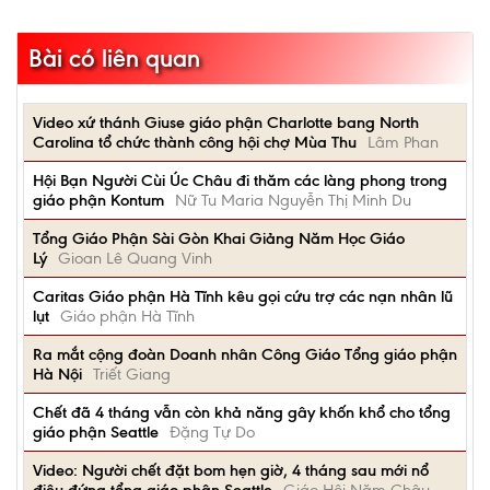
Bài có liên quan
Video xứ thánh Giuse giáo phận Charlotte bang North
Carolina tổ chức thành công hội chợ Mùa Thu
Lâm Phan
Hội Bạn Người Cùi Úc Châu đi thăm các làng phong trong
giáo phận Kontum
Nữ Tu Maria Nguyễn Thị Minh Du
Tổng Giáo Phận Sài Gòn Khai Giảng Năm Học Giáo
Lý
Gioan Lê Quang Vinh
Caritas Giáo phận Hà Tĩnh kêu gọi cứu trợ các nạn nhân lũ
lụt
Giáo phận Hà Tĩnh
Ra mắt cộng đoàn Doanh nhân Công Giáo Tổng giáo phận
Hà Nội
Triết Giang
Chết đã 4 tháng vẫn còn khả năng gây khốn khổ cho tổng
giáo phận Seattle
Đặng Tự Do
Video: Người chết đặt bom hẹn giờ, 4 tháng sau mới nổ