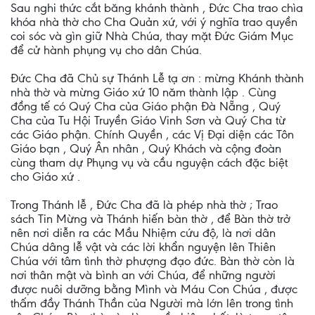
Sau nghi thức cắt băng khánh thành , Đức Cha trao chìa
khóa nhà thờ cho Cha Quản xứ, với ý nghĩa trao quyền
coi sóc và gìn giữ Nhà Chúa, thay mặt Đức Giám Mục
để cử hành phụng vụ cho dân Chúa.
Đức Cha đã Chủ sự Thánh Lễ tạ ơn : mừng Khánh thành
nhà thờ và mừng Giáo xứ 10 năm thành lập . Cùng
đồng tế có Quý Cha của Giáo phận Đà Nẵng , Quý
Cha của Tu Hội Truyền Giáo Vinh Sơn và Quý Cha từ
các Giáo phận. Chính Quyền , các Vị Đại diện các Tôn
Giáo bạn , Quý Ân nhân , Quý Khách và cộng đoàn
cùng tham dự Phụng vụ và cầu nguyện cách đặc biệt
cho Giáo xứ .
Trong Thánh lễ , Đức Cha đã là phép nhà thờ ; Trao
sách Tin Mừng và Thánh hiến bàn thờ , để Bàn thờ trở
nên nơi diễn ra các Mầu Nhiệm cứu độ, là nơi dân
Chúa dâng lễ vật và các lời khẩn nguyện lên Thiên
Chúa với tâm tình thờ phượng đạo đức. Bàn thờ còn là
nơi thân mật và bình an với Chúa, để những người
được nuôi dưỡng bằng Mình và Máu Con Chúa , được
thấm đầy Thánh Thần của Người mà lớn lên trong tình