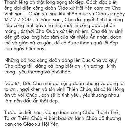
Thánh lễ tạ ơn thật long trọng tốt đẹp. Cách đặc biệt,
ông đại diện cộng đoàn Giáo xứ Hội Yên cám ơn Cha
Vinh sơn – Quản xứ. sau khi nhận mục vụ Giáo xứ ngày
17 / 7 / 2017 , 5 tháng sau , Cha đã quyết định thi công
tiếp công trình xây nhà thờ, mới thi công được phần
móng , từ thời Cha Quản xứ tiền nhiệm. Cha đã hy sinh
đến gõ cửa lòng hảo tâm của rất nhiều Ân nhân, đoàn
thể và giáo xứ xa gần, để có được thành quả tốt đẹp
của ngày hôm nay.
Những bó hoa cộng đoàn dâng lên Đức Cha và quý
Cha đồng tế , dâng cả lòng biết ơn , tin tưởng , kính
trọng , yêu thương và phó thác.
Đáp từ , Đức Cha mời gọi cộng đoàn phụng vụ dâng lời
tạ ơn , ngợi khen và tôn vinh Thiên Chúa, tất cả là Hồng
ân và với Chúa , con sẽ là tình yêu , yêu thương nhau
làm nên dấu ấn thật đẹp.
Trước lúc kết thúc , Cộng đoàn cùng Chầu Thánh Thể ,
Tạ ơn Thiên Chúa vì biết bao ơn lành Chúa đã thương
ban cho Giáo xứ Hội Yên.