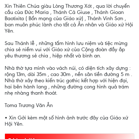
Xin Thiên Chúa giàu Lòng Thương Xót , qua lời chuyển
cầu của Đức Maria , Thánh Cả Giuse , Thánh Gioan
Baotixita ( Bổn mạng của Giáo xứ) , Thánh Vinh Sơn ,
ban muôn phúc lành cho tất cả Ân nhân và Giáo xứ Hội
Yên.
Sau Thánh lễ , những tấm hình lưu niệm và tiệc mừng
chia sẻ niềm vui với Giáo xứ của Cộng đoàn đầy ắp
yêu thương sẻ chia , hiệp nhất và bình an.
Nhà thờ tựa mình vào vách núi, có diện tích xây dựng :
rộng 13m, dài 35m , cao 30m , nền sân tiền đường 5 m .
Nhà thờ xây theo kiến trúc gothic kết hợp với hiện đại,
hai bên hành lang , những đường cong hình quả trám
nhẹ nhàng thanh thoát.
Toma Trương Văn Ân
• Xin Gởi kèm một số hình ảnh trước đây của Giáo xứ
Hội Yên.