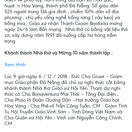
huyện Hòa Vang, thành phố Đà Nẵng. Số giáo dân
525 người trong 134 gia đình , chiếm 10% dân số địa
phương , chủ yếu sống nghề trồng rừng ( cây keo) và
trồng mía ; Giáo xứ nhận Thánh Gioan Baotixita mừng
ngày 24/6 làm Bổn mạng . Nhà thờ cũ bằng vật liệu thô
sơ, xây dựng năm 1991 đã xuống cấp hư hỏng trầm
trọng.
Khánh thành Nhà thờ và Mừng 10 năm thành lập :
Xem Hình
Lúc 9 giờ ngày 6 / 12 / 2018 , Đức Cha Giuse – Giám
mục Giáo phận Đà Nẵng đã chủ sự nghi thức cắt băng
khánh thành Nhà thờ Giáo xứ Hội Yên. Tham dự nghi
thức có Cha Bonaventura Mai Thái – Tổng Đại diện ;
Cha Phao lô Đoàn Quang Dân –Hạt trưởng Giáo hạt
Hòa Vang ; Cha Phê-rô Trần Công Tuấn, CM - Giám Tỉnh
Tu Hội Truyền Giáo Vinh Sơn – Tỉnh Dòng Việt Nam và
Cha Quản xứ Hội Yên - Vinh sơn Nguyễn Công Chính,
CM .