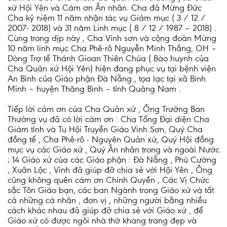
xứ Hội Yên và Cám ơn Ân nhân. Cha đã Mừng Đức
Cha kỷ niệm 11 năm nhận tác vụ Giám mục ( 3 / 12 /
2007- 2018) và 31 năm Linh mục ( 8 / 12 / 1987 – 2018) .
Cùng trong dịp này , Cha Vinh sơn và cộng đoàn Mừng
10 năm linh mục Cha Phê-rô Nguyễn Minh Thắng, OH –
Dòng Trợ tế Thánh Gioan Thiên Chúa ( Bào huynh của
Cha Quản xứ Hội Yên) hiện đang phục vụ tại bệnh viện
An Bình của Giáo phận Đà Nẵng , tọa lạc tại xã Bình
Minh – huyện Thăng Bình – tỉnh Quảng Nam .
Tiếp lời cám ơn của Cha Quản xứ , Ông Trưởng Ban
Thường vụ đã có lời cám ơn : Cha Tổng Đại diện Cha
Giám tỉnh và Tu Hội Truyền Giáo Vinh Sơn, Quý Cha
đồng tế , Cha Phê-rô - Nguyên Quản xứ, Quý Hội đồng
mục vụ các Giáo xứ , Quý Ân nhân trong và ngoài Nước
; 14 Giáo xứ của các Giáo phận : Đà Nẵng , Phú Cường
, Xuân Lộc , Vinh đã giúp đỡ chia sẻ với Hội Yên , Ông
cũng không quên cám ơn Chính Quyền , Các Vị Chức
sắc Tôn Giáo bạn, các ban Ngành trong Giáo xứ và tất
cả những cá nhân , đơn vị , những người bằng nhiều
cách khác nhau đã giúp đỡ chia sẻ với Giáo xứ , để
Giáo xứ có được ngôi nhà thờ khang trang đẹp và