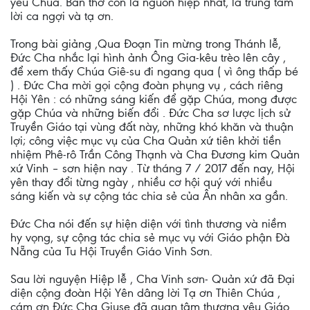
yêu Chúa. Bàn thờ còn là nguồn hiệp nhất, là trung tâm
lời ca ngợi và tạ ơn.
Trong bài giảng ,Qua Đoạn Tin mừng trong Thánh lễ,
Đức Cha nhắc lại hình ảnh Ông Gia-kêu trèo lên cây ,
để xem thấy Chúa Giê-su đi ngang qua ( vì ông thấp bé
) . Đức Cha mời gọi cộng đoàn phụng vụ , cách riêng
Hội Yên : có những sáng kiến để gặp Chúa, mong được
gặp Chúa và những biến đổi . Đức Cha sơ lược lịch sử
Truyền Giáo tại vùng đất này, những khó khăn và thuận
lợi; công việc mục vụ của Cha Quản xứ tiên khởi tiền
nhiệm Phê-rô Trần Công Thạnh và Cha Đương kim Quản
xứ Vinh – sơn hiện nay . Từ tháng 7 / 2017 đến nay, Hội
yên thay đổi từng ngày , nhiều cơ hội quý với nhiều
sáng kiến và sự cộng tác chia sẻ của Ân nhân xa gần.
Đức Cha nói đến sự hiện diện với tình thương và niềm
hy vọng, sự cộng tác chia sẻ mục vụ với Giáo phận Đà
Nẵng của Tu Hội Truyền Giáo Vinh Sơn.
Sau lời nguyện Hiệp lễ , Cha Vinh sơn- Quản xứ đã Đại
diện cộng đoàn Hội Yên dâng lời Tạ ơn Thiên Chúa ,
cám ơn Đức Cha Giuse đã quan tâm thương yêu Giáo