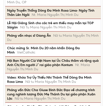
Minh Du, OP
Ngày Truyền Thống Dòng Đa Minh Rosa Lima- Ngày Tình
Thân Lên Ngôi
Nt. Maria Nguyễn Thị Minh Du
Lễ Hội Giáng Sinh cho các trẻ em thiếu may mắn tại TGP
Sàigòn
Nữ Tu Maria Nguyễn Thi Minh Du
Phỏng vấn nhạc sĩ Giang Ân
Nữ tu Maria Nguyễn Thị Minh
Du
Chúc mừng Sr. Minh Du 20 năm khấn Dòng Đa
Minh
VietCatholic
Hội Bạn Người Cùi Việt Nam tại Úc Châu thăm và tặng quà
Anh Chị Em người J`rai giáo phận Kontum
Nt. Maria
Nguyễn Thị Minh Du
Video: Khóa Trợ Úy Thiếu Nhi Thánh Thể Dòng Đa Minh
Rosa Lima
Nữ tu Maria Nguyễn Thị Minh Du
Phỏng vấn Đức Cha Giuse Đinh Đức Đạo về chương trình
cung nghinh tượng Đức Mẹ Thánh Du tại giáo phận Xuân
Lộc
Nữ tu Maria Nguyễn Thị Minh Du