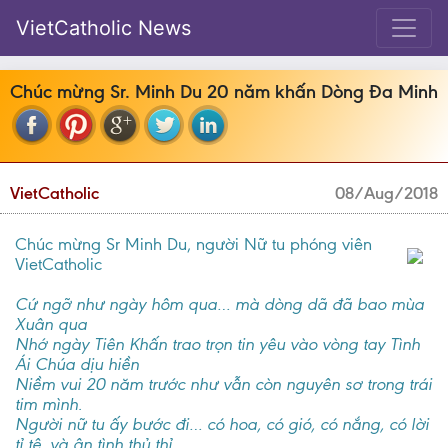
VietCatholic News
Chúc mừng Sr. Minh Du 20 năm khấn Dòng Đa Minh
VietCatholic
08/Aug/2018
Chúc mừng Sr Minh Du, người Nữ tu phóng viên
VietCatholic
Cứ ngỡ như ngày hôm qua… mà dòng dã đã bao mùa
Xuân qua
Nhớ ngày Tiên Khấn trao trọn tin yêu vào vòng tay Tình
Ái Chúa dịu hiền
Niềm vui 20 năm trước như vẫn còn nguyên sơ trong trái
tim mình.
Người nữ tu ấy bước đi… có hoa, có gió, có nắng, có lời
tỉ tê, và ân tình thủ thỉ...