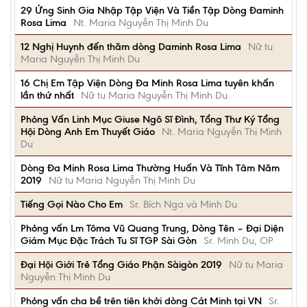
29 Ứng Sinh Gia Nhập Tập Viện Và Tiền Tập Dòng Đaminh
Rosa Lima
Nt. Maria Nguyễn Thị Minh Du
12 Nghị Huynh đến thăm dòng Daminh Rosa Lima
Nữ tu
Maria Nguyễn Thị Minh Du
16 Chị Em Tập Viện Dòng Đa Minh Rosa Lima tuyên khấn
lần thứ nhất
Nữ tu Maria Nguyễn Thị Minh Du
Phỏng Vấn Linh Mục Giuse Ngô Sĩ Đình, Tổng Thư Ký Tổng
Hội Dòng Anh Em Thuyết Giáo
Nt. Maria Nguyễn Thị Minh
Du
Dòng Đa Minh Rosa Lima Thường Huấn Và Tĩnh Tâm Năm
2019
Nữ tu Maria Nguyễn Thị Minh Du
Tiếng Gọi Nào Cho Em
Sr. Bích Nga và Minh Du
Phỏng vấn Lm Tôma Vũ Quang Trung, Dòng Tên – Đại Diện
Giám Mục Đặc Trách Tu Sĩ TGP Sài Gòn
Sr. Minh Du, OP
Đại Hội Giới Trẻ Tổng Giáo Phận Sàigòn 2019
Nữ tu Maria
Nguyễn Thị Minh Du
Phỏng vấn cha bề trên tiên khởi dòng Cát Minh tại VN
Sr.