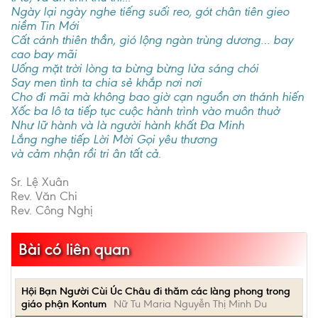
Ngày lại ngày nghe tiếng suối reo, gót chân tiên gieo
niềm Tin Mới
Cất cánh thiên thần, gió lộng ngàn trùng dương… bay
cao bay mãi
Uống mặt trời lòng ta bừng bừng lửa sáng chói
Say men tình ta chia sẻ khắp nơi nơi
Cho đi mãi mà không bao giờ cạn nguồn ơn thánh hiến
Xốc ba lô ta tiếp tục cuộc hành trình vào muôn thuở
Như lữ hành và là người hành khất Đa Minh
Lắng nghe tiếp Lời Mời Gọi yêu thương
và cảm nhận rồi tri ân tất cả.
Sr. Lệ Xuân
Rev. Văn Chi
Rev. Công Nghị
Bài có liên quan
Hội Bạn Người Cùi Úc Châu đi thăm các làng phong trong
giáo phận Kontum
Nữ Tu Maria Nguyễn Thị Minh Du