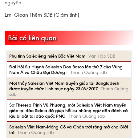
nguyện
Lm. Gioan Thêm SDB (Giám tỉnh)
Bài có liên quan
Phụ tỉnh Salêdiêng miền Bắc Việt Nam
Văn Hào SDB
Đại Hội Sư Huynh Salesian Don Bosco lần thứ 7 của Vùng
Nam Á và Châu Đại Dương :
Thanh Quảng sdb
Một thầy Salesian Việt Nam truyền giáo tại Bangladesh
được truyền chức Linh mục ngày 23/6/2017
Thanh Quảng
sdb
Sơ Theresa Trịnh Vũ Phương, một Salesian Việt Nam truyền
giáo tại đảo Sideia đã giúp hồi cư những ngư dân đánh cá
lậu bị bắt tại đảo quốc PNG
Thanh Quảng sdb
Salesian Việt Nam-Mông Cổ và Chân trời rộng mở cho Giới
trẻ
Thanh Quảng sdb