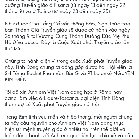
dưỡng Truyền giáo ở Pisana (từ ngày 13 đến ngày 22
tháng 9) và ở Torino (từ ngày 23 đến ngày 25).
Như được Cha Tổng Cố vấn thông báo, Nghi thức trao
ban Thánh Giá Truyền giáo sẽ được cử hành vào ngày
26 tháng 9 tại Vương Cung Thánh Đường Đức Mẹ Phù
Hộ ở Valdocco. Đây là Cuộc Xuất phát Truyền giáo lần
thứ 134.
Chúng ta hãnh diện vì trong cuộc Xuất phát Truyền giáo
này, Tỉnh Dòng chúng ta đóng góp được hai Hội viên là
SH Tôma Becket Phan Văn BànG và PT Lorenxô NGUYỄN
KIM ĐIỀN.
Tôi đã xin Anh em Việt Nam đang học ở Rôma hay
đang làm việc ở Ligure-Toscana, đại diện Tỉnh Dòng
tham dự Lễ Xuất phát Truyền giáo nói trên.
Trong tâm tình yêu mến và hiệp thông, mỗi người chúng
ta hãy cầu nguyện cho Anh em Việt Nam đang thực
hiện sứ mệnh truyền giáo ở nhiều nơi trên thế giới và
luôn đồng hành với Anh em qua liên lạc, chia xẻ và cầu