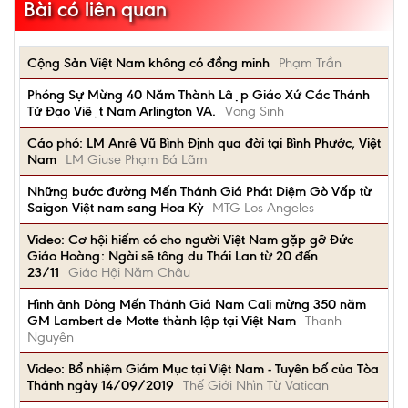
Bài có liên quan
Cộng Sản Việt Nam không có đồng minh
Phạm Trần
Phóng Sự Mừng 40 Năm Thành Lập Giáo Xứ Các Thánh
Tử Đạo Việt Nam Arlington VA.
Vọng Sinh
Cáo phó: LM Anrê Vũ Bình Định qua đời tại Bình Phước, Việt
Nam
LM Giuse Phạm Bá Lãm
Những bước đường Mến Thánh Giá Phát Diệm Gò Vấp từ
Saigon Việt nam sang Hoa Kỳ
MTG Los Angeles
Video: Cơ hội hiếm có cho người Việt Nam gặp gỡ Đức
Giáo Hoàng: Ngài sẽ tông du Thái Lan từ 20 đến
23/11
Giáo Hội Năm Châu
Hình ảnh Dòng Mến Thánh Giá Nam Cali mừng 350 năm
GM Lambert de Motte thành lập tại Việt Nam
Thanh
Nguyễn
Video: Bổ nhiệm Giám Mục tại Việt Nam - Tuyên bố của Tòa
Thánh ngày 14/09/2019
Thế Giới Nhìn Từ Vatican