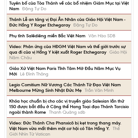
Tuyên bố của Tòa Thánh về các bổ nhiệm Giám Mục tại Việt
Nam
Đặng Tự Do
Thánh Lễ an táng vị Đại Ân Nhân của Giáo Hội Việt Nam -
Đức Hồng Y Roger Etchegaray
Đặng Tự Do
Phụ tỉnh Salêdiêng miền Bắc Việt Nam
Văn Hào SDB
Video: Phản ứng của HĐGM Việt Nam và thế giới trước sự
qua đi của vị Hồng Y kiệt xuất Roger Etchegaray
Giáo Hội
Năm Châu
Giáo Xứ Việt Nam Paris Tĩnh Tâm Mở Đầu Năm Mục Vụ
Mới
Lê Đình Thông
Legio Comitium Nữ Vương Các Thánh Tử Đạo Việt Nam
Melbourne Mừng Sinh Nhật Đức Mẹ
Trần Văn Minh
Khóa học chuẩn bị cho các vị truyền giáo Salesian lần thứ
150 được bắt đầu ở Cộng thể Hang Toại đạo Thánh Tarcisio
ngoài thành Rome
Thanh Quảng sdb
Video: Đức Thánh Cha Phanxicô bị kẹt trong thang máy.
Việt Nam vừa mất thêm một cơ hội có Tân Hồng Y.
Thế
Giới Nhìn Từ Vatican