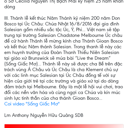
o Sơ Cecilia Nguyễn Thị Bạch Mai kỷ niệm 25 năm khấn
dòng
III. Thánh lễ kết thúc Năm Thánh kỷ niệm 200 năm Don
Bosco tại Úc Châu: Chúa Nhật 16/8/2016 đại gia đình
Salesian gồm nhiều sắc tộc Úc, Ý, Phi... Việt nam sẽ tập
trung tại trường Salesian Chadstone Melbourne Úc châu
để cử hành Thánh lễ mừng kính cha Thánh Gioan Bosco
và kết thúc Năm thánh Salesian. Trong thanh lễ này các
em huynh trưởng của Đoàn Thanh Thiếu Niên Salesian
tại giáo xứ Brunswick sẽ múa bài “Live the Dream”
(Sống Giấc Mơ)... Thánh lễ này sẽ được cha Bề trên đặc
trách vùng Á Châu và Úc Châu là cha Klement chủ sự
với các linh mục Salesian tại Úc Châu đồng tế với sự
hiện của giới trẻ tại các trường và giáo xứ tại do dòng
đảm trách tại Melbourne. Đây là một lễ hội vui chơi, trao
đổi các nền văn hóa và cùng ngợi ca Chúa và kín múc
sinh lực tinh thần của cha thánh Gioan Bosco...
Coi video "Sống Giấc Mơ"
Lm Anthony Nguyễn Hữu Quảng SDB