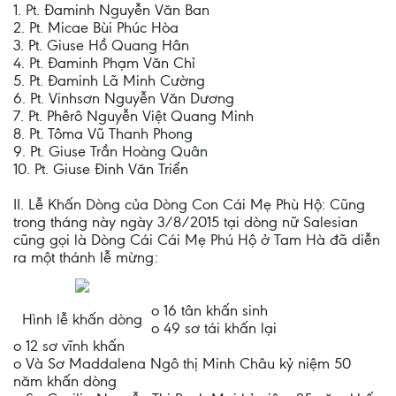
1. Pt. Đaminh Nguyễn Văn Ban
2. Pt. Micae Bùi Phúc Hòa
3. Pt. Giuse Hồ Quang Hân
4. Pt. Đaminh Phạm Văn Chỉ
5. Pt. Đaminh Lã Minh Cường
6. Pt. Vinhsơn Nguyễn Văn Dương
7. Pt. Phêrô Nguyễn Việt Quang Minh
8. Pt. Tôma Vũ Thanh Phong
9. Pt. Giuse Trần Hoàng Quân
10. Pt. Giuse Đinh Văn Triển
II. Lễ Khấn Dòng của Dòng Con Cái Mẹ Phù Hộ: Cũng
trong tháng này ngày 3/8/2015 tại dòng nữ Salesian
cũng gọi là Dòng Cái Cái Mẹ Phú Hộ ở Tam Hà đã diễn
ra một thánh lễ mừng:
o 16 tân khấn sinh
Hình lễ khấn dòng
o 49 sơ tái khấn lại
o 12 sơ vĩnh khấn
o Và Sơ Maddalena Ngô thị Minh Châu kỷ niệm 50
năm khấn dòng