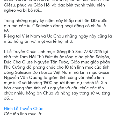
Giêsu, phục vụ Giáo Hội và đặc biệt thanh thiếu niên
nghèo và bị bỏ rơi...
Trong những ngày kỷ niệm này khắp nơi trên 130 quốc
gia mà các tu sĩ Salesian đang hoạt động có nhiều lễ
hội...
Riêng tại Việt Nam và Úc Châu những ngày này cũng là
mùa hồng ân với một vài lễ hội như:
I. Lễ Truyền Chúc Linh mục: Sáng thứ Sáu 7/8/2015 tại
nhà thờ Tam Hải Thủ Đức thuộc tổng giáo phận Sàigòn,
Đức Cha Giuse Nguyễn Tấn Tước, Giáo mục giáo phận
Phú Cường đã phong chức cho 10 tân linh mục của tỉnh
dòng Salesian Don Bosco Việt Nam mà Linh mục Giuse
Nguyễn Văn Quang là giám tỉnh cùng với nhiều linh
mục tu sĩ và khoảng 1500 người tham dự thánh lễ. Xin
hòa chung tâm tình cầu nguyện và cầu chúc các tân
chức nhiều hồng ân Chúa và hăng say trong sứ vụ tông
đồ. ..
Hình Lễ Truyền Chức
Các tân linh mục là: