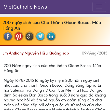
VietCatholic News
200 ngày sinh của Cha Thánh Gioan Bosco: Mùa
Hồng Ân
Lm Anthony Nguyễn Hữu Quảng sdb
09/Aug/2015
200 Năm ngày sinh của cha thánh Gioan Bosco: Mùa
Hồng ân
Ngày 16/8/2015 là ngày kỷ niệm 200 năm ngày sinh
nhật của cha thánh Gioan Bosco, Đấng sáng lập ra tu
hội Salesian và Dòng nữ Con Cái Mẹ Phù Hộ... Đại gia
đình Salesian Don Bosco trong suốt 3 năm qua đã không
ngừng học hỏi và tìm về nguồn ơn đoàn sủng của cha
thánh để sống tiếp nối công cuộc và sứ mệnh của cha
thánh Gioan Bosco trong đời sống thánh hiến theo Chúa