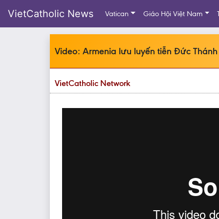
VietCatholic News
Vatican
Giáo Hội Việt Nam
Video: Armenia lưu luyến tiễn Đức Thánh
VietCatholic Network