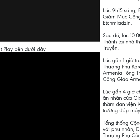
Lúc 9h15 sáng,
Giám Mục Công 
Etchmiadzin.
Sau đó, lúc 10
Thánh tại nhà t
Truyền.
t Play bên dưới đây
Lúc gần 1 giờ t
Thượng Phụ Kar
Armenia Tông T
Công Giáo Arme
Lúc gần 4 giờ 
ân nhân của Giá
thăm đan viện K
trường đáp máy
Tổng thống Cộn
với phu nhân, Đ
Thượng Phụ Côn