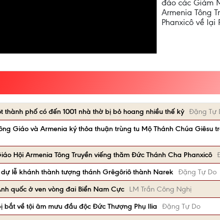
đảo các Giám M
Armenia Tông Tr
Phanxicô về lại
 thành phố có đến 1001 nhà thờ bị bỏ hoang nhiều thế kỷ
Đặng Tự 
ng Giáo và Armenia ký thỏa thuận trùng tu Mộ Thánh Chúa Giêsu tro
Giáo Hội Armenia Tông Truyền viếng thăm Đức Thánh Cha Phanxicô
 dự lễ khánh thành tượng thánh Grêgôriô thành Narek
Đặng Tự Do
Anh quốc ở ven vòng đai Biển Nam Cực
LM Trần Công Nghị
ị bắt về tội âm mưu đầu độc Đức Thượng Phụ Ilia
Đặng Tự Do