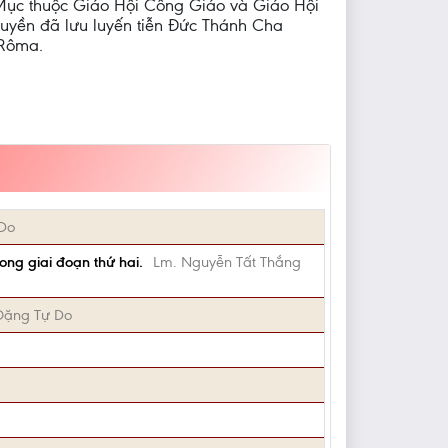
ục thuộc Giáo Hội Công Giáo và Giáo Hội
uyền đã lưu luyến tiễn Đức Thánh Cha
 Rôma.
Do
ng giai đoạn thứ hai.
Lm. Nguyễn Tất Thắng
Đặng Tự Do