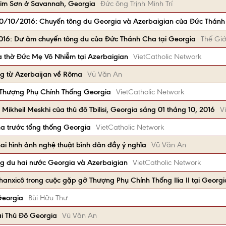
im Sơn ở Savannah, Georgia
Đức ông Trịnh Minh Trí
0/10/2016: Chuyến tông du Georgia và Azerbaigian của Đức Thánh
2016: Dư âm chuyến tông du của Đức Thánh Cha tại Georgia
Thế Giớ
à thờ Đức Mẹ Vô Nhiễm tại Azerbaigian
VietCatholic Network
g từ Azerbaijan về Rôma
Vũ Văn An
 Thượng Phụ Chính Thống Georgia
VietCatholic Network
 Mikheil Meskhi của thủ đô Tbilisi, Georgia sáng 01 tháng 10, 2016
V
a trước tổng thống Georgia
VietCatholic Network
hai hình ảnh nghệ thuật bình dân đầy ý nghĩa
Vũ Văn An
ng du hai nước Georgia và Azerbaigian
VietCatholic Network
nxicô trong cuộc gặp gỡ Thượng Phụ Chính Thống Ilia II tại Georgi
Georgia
Bùi Hữu Thư
ại Thủ Đô Georgia
Vũ Văn An