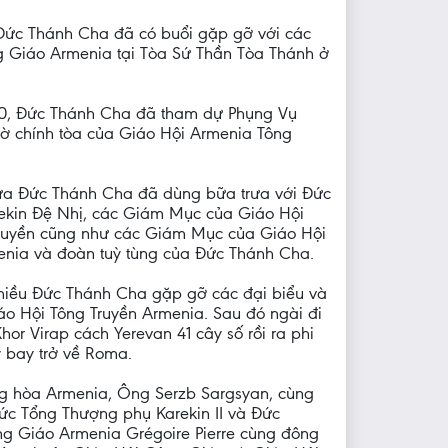
 Đức Thánh Cha đã có buổi gặp gỡ với các
Giáo Armenia tại Tòa Sứ Thần Tòa Thánh ở
:00, Đức Thánh Cha đã tham dự Phụng Vụ
hờ chính tòa của Giáo Hội Armenia Tông
rưa Đức Thánh Cha đã dùng bữa trưa với Đức
ekin Đệ Nhị, các Giám Mục của Giáo Hội
ruyền cũng như các Giám Mục của Giáo Hội
nia và đoàn tuỳ tùng của Đức Thánh Cha.
chiều Đức Thánh Cha gặp gỡ các đại biểu và
o Hội Tông Truyền Armenia. Sau đó ngài đi
hor Virap cách Yerevan 41 cây số rồi ra phi
 bay trở về Roma.
g hòa Armenia, Ông Serzb Sargsyan, cùng
ức Tổng Thượng phụ Karekin II và Đức
g Giáo Armenia Grégoire Pierre cùng đông