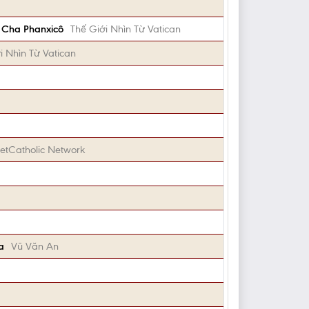
 Cha Phanxicô
Thế Giới Nhìn Từ Vatican
i Nhìn Từ Vatican
ietCatholic Network
a
Vũ Văn An