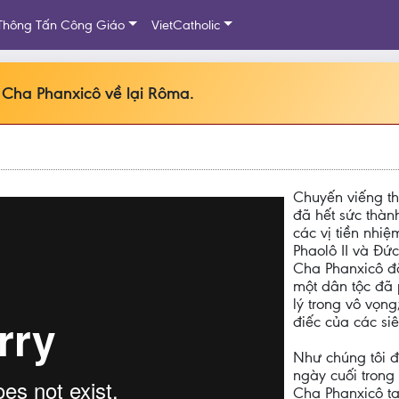
Thông Tấn Công Giáo
VietCatholic
 Cha Phanxicô về lại Rôma.
Chuyến viếng t
đã hết sức thàn
các vị tiền nhi
Phaolô II và Đứ
Cha Phanxicô đã
một dân tộc đã 
lý trong vô vọn
điếc của các siê
Như chúng tôi đ
ngày cuối tron
Cha Phanxicô tạ