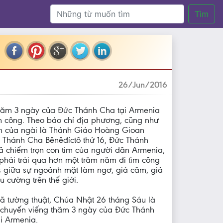
Tìm
26/Jun/2016
hăm 3 ngày của Đức Thánh Cha tại Armenia
h công. Theo báo chí địa phương, cũng như
ệm của ngài là Thánh Giáo Hoàng Gioan
c Thánh Cha Bênêđíctô thứ 16, Đức Thánh
 chiếm trọn con tim của người dân Armenia,
phải trải qua hơn một trăm năm đi tìm công
g; giữa sự ngoảnh mặt làm ngơ, giả câm, giả
u cường trên thế giới.
ã tường thuật, Chúa Nhật 26 tháng Sáu là
g chuyến viếng thăm 3 ngày của Đức Thánh
i Armenia.