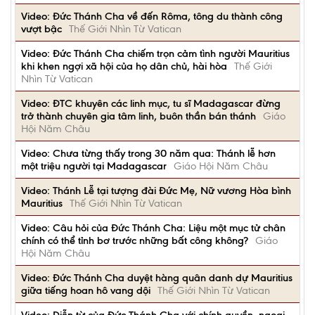
Video: Đức Thánh Cha về đến Rôma, tông du thành công
vượt bậc
Thế Giới Nhìn Từ Vatican
Video: Đức Thánh Cha chiếm trọn cảm tình người Mauritius
khi khen ngợi xã hội của họ dân chủ, hài hòa
Thế Giới
Nhìn Từ Vatican
Video: ĐTC khuyên các linh mục, tu sĩ Madagascar đừng
trở thành chuyên gia tâm linh, buôn thần bán thánh
Giáo
Hội Năm Châu
Video: Chưa từng thấy trong 30 năm qua: Thánh lễ hơn
một triệu người tại Madagascar
Giáo Hội Năm Châu
Video: Thánh Lễ tại tượng đài Đức Mẹ, Nữ vương Hòa bình
Mauritius
Thế Giới Nhìn Từ Vatican
Video: Câu hỏi của Đức Thánh Cha: Liệu một mục tử chân
chính có thể tỉnh bơ trước những bất công không?
Giáo
Hội Năm Châu
Video: Đức Thánh Cha duyệt hàng quân danh dự Mauritius
giữa tiếng hoan hô vang dội
Thế Giới Nhìn Từ Vatican