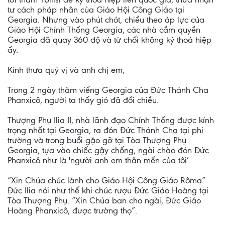
tư cách pháp nhân của Giáo Hội Công Giáo tại
Georgia. Nhưng vào phút chót, chiều theo áp lực của
Giáo Hội Chính Thống Georgia, các nhà cầm quyền
Georgia đã quay 360 độ và từ chối không ký thoả hiệp
ấy.
Kính thưa quý vị và anh chị em,
Trong 2 ngày thăm viếng Georgia của Đức Thánh Cha
Phanxicô, người ta thấy gió đã đổi chiều.
Thượng Phụ Ilia II, nhà lãnh đạo Chính Thống được kính
trọng nhất tại Georgia, ra đón Đức Thánh Cha tại phi
trường và trong buổi gặo gỡ tại Tòa Thượng Phụ
Georgia, tựa vào chiếc gậy chống, ngài chào đón Đức
Phanxicô như là 'người anh em thân mến của tôi’.
“Xin Chúa chúc lành cho Giáo Hội Công Giáo Rôma”
Đức Ilia nói như thế khi chúc rượu Đức Giáo Hoàng tại
Tòa Thượng Phụ. “Xin Chúa ban cho ngài, Đức Giáo
Hoàng Phanxicô, được trường thọ”.