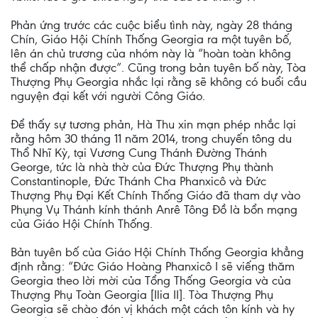
Phản ứng trước các cuộc biểu tình này, ngày 28 tháng
Chín, Giáo Hội Chính Thống Georgia ra một tuyên bố,
lên án chủ trương của nhóm này là “hoàn toàn không
thể chấp nhận được”. Cũng trong bản tuyên bố này, Tòa
Thượng Phụ Georgia nhắc lại rằng sẽ không có buổi cầu
nguyện đại kết với người Công Giáo.
Để thấy sự tương phản, Hà Thu xin mạn phép nhắc lại
rằng hôm 30 tháng 11 năm 2014, trong chuyến tông du
Thổ Nhĩ Kỳ, tại Vương Cung Thánh Đường Thánh
George, tức là nhà thờ của Đức Thượng Phụ thành
Constantinople, Đức Thánh Cha Phanxicô và Đức
Thượng Phụ Đại Kết Chính Thống Giáo đã tham dự vào
Phụng Vụ Thánh kính thánh Anrê Tông Đồ là bổn mạng
của Giáo Hội Chính Thống.
Bản tuyên bố của Giáo Hội Chính Thống Georgia khẳng
định rằng: “Đức Giáo Hoàng Phanxicô I sẽ viếng thăm
Georgia theo lời mời của Tổng Thống Georgia và của
Thượng Phụ Toàn Georgia [Ilia II]. Tòa Thượng Phụ
Georgia sẽ chào đón vị khách một cách tôn kính và hy