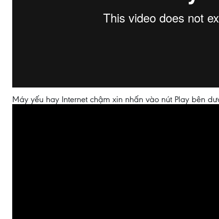
Máy yếu hay Internet chậm xin nhấn vào nút Play bên dư