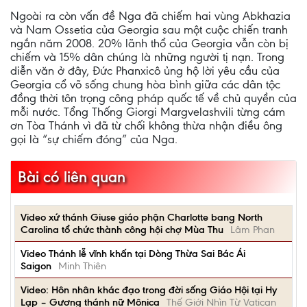
Ngoài ra còn vấn đề Nga đã chiếm hai vùng Abkhazia
và Nam Ossetia của Georgia sau một cuộc chiến tranh
ngắn năm 2008. 20% lãnh thổ của Georgia vẫn còn bị
chiếm và 15% dân chúng là những người tị nạn. Trong
diễn văn ở đây, Đức Phanxicô ủng hộ lời yêu cầu của
Georgia cổ võ sống chung hòa bình giữa các dân tộc
đồng thời tôn trọng công pháp quốc tế về chủ quyền của
mỗi nước. Tổng Thống Giorgi Margvelashvili từng cám
ơn Tòa Thánh vì đã từ chối không thừa nhận điều ông
gọi là “sự chiếm đóng” của Nga.
Bài có liên quan
Video xứ thánh Giuse giáo phận Charlotte bang North
Carolina tổ chức thành công hội chợ Mùa Thu
Lâm Phan
Video Thánh lễ vĩnh khấn tại Dòng Thừa Sai Bác Ái
Saigon
Minh Thiên
Video: Hôn nhân khác đạo trong đời sống Giáo Hội tại Hy
Lạp – Gương thánh nữ Mônica
Thế Giới Nhìn Từ Vatican