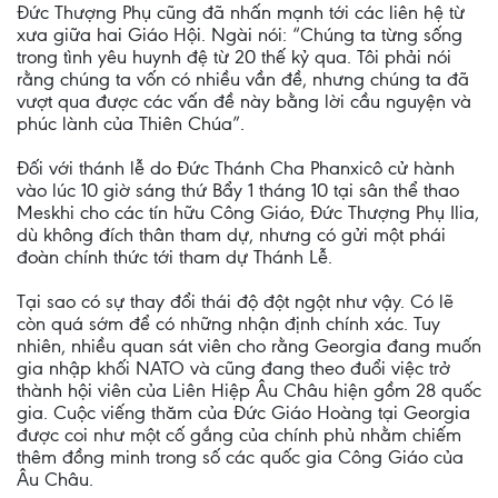
Đức Thượng Phụ cũng đã nhấn mạnh tới các liên hệ từ
xưa giữa hai Giáo Hội. Ngài nói: “Chúng ta từng sống
trong tình yêu huynh đệ từ 20 thế kỷ qua. Tôi phải nói
rằng chúng ta vốn có nhiều vần đề, nhưng chúng ta đã
vượt qua được các vấn đề này bằng lời cầu nguyện và
phúc lành của Thiên Chúa”.
Đối với thánh lễ do Đức Thánh Cha Phanxicô cử hành
vào lúc 10 giờ sáng thứ Bẩy 1 tháng 10 tại sân thể thao
Meskhi cho các tín hữu Công Giáo, Đức Thượng Phụ Ilia,
dù không đích thân tham dự, nhưng có gửi một phái
đoàn chính thức tới tham dự Thánh Lễ.
Tại sao có sự thay đổi thái độ đột ngột như vậy. Có lẽ
còn quá sớm để có những nhận định chính xác. Tuy
nhiên, nhiều quan sát viên cho rằng Georgia đang muốn
gia nhập khối NATO và cũng đang theo đuổi việc trở
thành hội viên của Liên Hiệp Âu Châu hiện gồm 28 quốc
gia. Cuộc viếng thăm của Đức Giáo Hoàng tại Georgia
được coi như một cố gắng của chính phủ nhằm chiếm
thêm đồng minh trong số các quốc gia Công Giáo của
Âu Châu.