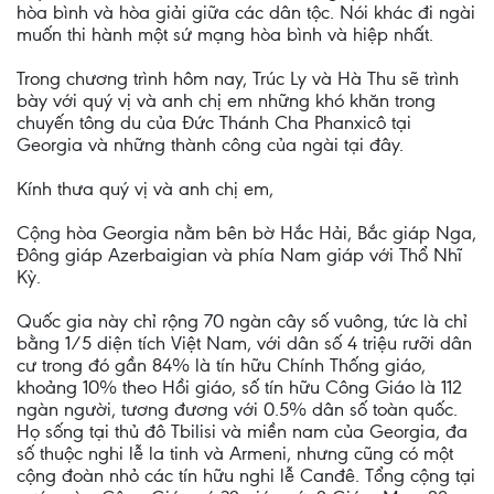
hòa bình và hòa giải giữa các dân tộc. Nói khác đi ngài
muốn thi hành một sứ mạng hòa bình và hiệp nhất.
Trong chương trình hôm nay, Trúc Ly và Hà Thu sẽ trình
bày với quý vị và anh chị em những khó khăn trong
chuyến tông du của Đức Thánh Cha Phanxicô tại
Georgia và những thành công của ngài tại đây.
Kính thưa quý vị và anh chị em,
Cộng hòa Georgia nằm bên bờ Hắc Hải, Bắc giáp Nga,
Đông giáp Azerbaigian và phía Nam giáp với Thổ Nhĩ
Kỳ.
Quốc gia này chỉ rộng 70 ngàn cây số vuông, tức là chỉ
bằng 1/5 diện tích Việt Nam, với dân số 4 triệu rưỡi dân
cư trong đó gần 84% là tín hữu Chính Thống giáo,
khoảng 10% theo Hồi giáo, số tín hữu Công Giáo là 112
ngàn người, tương đương với 0.5% dân số toàn quốc.
Họ sống tại thủ đô Tbilisi và miền nam của Georgia, đa
số thuộc nghi lễ la tinh và Armeni, nhưng cũng có một
cộng đoàn nhỏ các tín hữu nghi lễ Canđê. Tổng cộng tại