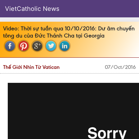
VietCatholic News
Video: Thời sự tuần qua 10/10/2016: Dư âm chuyến
tông du của Đức Thánh Cha tại Georgia
Thế Giới Nhìn Từ Vatican
07/Oct/2016