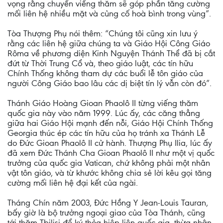
vọng rằng chuyến viếng thăm sẽ góp phần tăng cường
mối liên hệ nhiều mặt và củng cố hoà bình trong vùng”.
Tòa Thượng Phụ nói thêm: “Chúng tôi cũng xin lưu ý
rằng các liên hệ giữa chúng ta và Giáo Hội Công Giáo
Rôma về phương diện Kinh Nguyện Thánh Thể đã bị cắt
đứt từ Thời Trung Cổ và, theo giáo luật, các tín hữu
Chính Thống không tham dự các buổi lễ tôn giáo của
người Công Giáo bao lâu các dị biệt tín lý vẫn còn đó”.
Thánh Giáo Hoàng Gioan Phaolô II từng viếng thăm
quốc gia này vào năm 1999. Lúc ấy, các căng thẳng
giữa hai Giáo Hội mạnh đến nỗi, Giáo Hội Chính Thống
Georgia thúc ép các tín hữu của họ tránh xa Thánh Lễ
do Đức Gioan Phaolô II cử hành. Thượng Phụ Ilia, lúc ấy
đã xem Đức Thánh Cha Gioan Phaolô II như một vị quốc
trưởng của quốc gia Vatican, chứ không phải một nhân
vật tôn giáo, và từ khước không chia sẻ lời kêu gọi tăng
cường mối liên hệ đại kết của ngài.
Tháng Chín năm 2003, Đức Hồng Y Jean-Louis Tauran,
bấy giờ là bộ trưởng ngoại giao của Tòa Thánh, cũng
tới thăm Tbilisi để ký thỏa hiệp liên quốc gia, thừa nhận