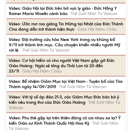
Video: Giáo Hội tại Đức trên bờ vực ly giáo - Đức Hồng Y
Rainer Maria Woelki cảnh báo
Thế Giới Nhìn Từ Vatican
Video: Ước mơ rao giảng Tin Mừng tại Nhật của Đức Thánh
Cha đang dần trở thành hiện thực
Giáo Hội Năm Châu
Video: Đội trưởng cứu hỏa New York trong vụ khủng bố
9/11 trở thành linh mục. Câu chuyện khiến nhiều người Mỹ
rơi lệ.
Thế Giới Nhìn Từ Vatican
Video: Cơ hội hiếm có cho người Việt Nam gặp gỡ Đức
Giáo Hoàng: Ngài sẽ tông du Thái Lan từ 20 đến
23/11
Giáo Hội Năm Châu
Video: Bổ nhiệm Giám Mục tại Việt Nam - Tuyên bố của Tòa
Thánh ngày 14/09/2019
Thế Giới Nhìn Từ Vatican
Video: Với tỷ số áp đảo 21-3, các Giám Mục Đức bác bỏ ý
kiến nêu trong thư của Đức Giáo Hoàng
Thế Giới Nhìn Từ
Vatican
Video: Phu thê gặp lại trên thiên đàng có coi nhau xa lạ? Ý
kiến Giáo sư Kinh Thánh Quốc Hội Hoa Kỳ
Thế Giới Nhìn
Từ Vatican