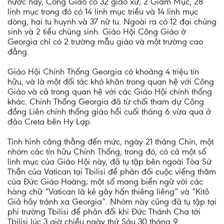
nước này, Công Giáo có 32 giáo xứ, 2 Giám Mục, 28
linh mục trong đó có 14 linh mục triều và 14 linh mục
dòng, hai tu huynh và 37 nữ tu. Ngoài ra có 12 đại chủng
sinh và 2 tiểu chủng sinh. Giáo Hội Công Giáo ở
Georgia chỉ có 2 trường mẫu giáo và một trường cao
đẳng.
Giáo Hội Chính Thống Georgia có khoảng 4 triệu tín
hữu, và là một đối tác khó khăn trong quan hệ với Công
Giáo và cả trong quan hệ với các Giáo Hội chính thống
khác. Chính Thống Georgia đã từ chối tham dự Công
đồng Liên chính thống giáo hồi cuối tháng 6 vừa qua ở
đảo Creta bên Hy Lạp.
Tình hình căng thẳng đến mức, ngày 21 tháng Chín, một
nhóm các tín hữu Chính Thống, trong đó, có cả một số
linh mục của Giáo Hội này, đã tụ tập bên ngoài Tòa Sứ
Thần của Vatican tại Tbilisi để phản đối cuộc viếng thăm
của Đức Giáo Hoàng; một số mang biển ngữ với các
hàng chữ “Vatican là kẻ gây hấn thiêng liêng” và “Kitô
Giả hãy tránh xa Georgia”. Nhóm này cũng đã tụ tập tại
phi trường Tbilisi để phản đối khi Đức Thánh Cha tới
Tbilisi lúc 3 giờ chiều ngày thứ Sáu 30 tháng 9.