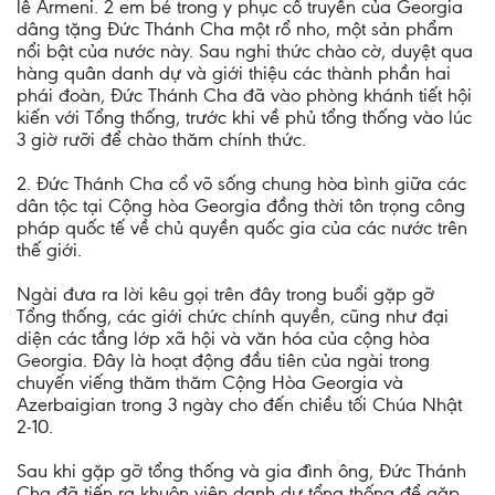
lễ Armeni. 2 em bé trong y phục cổ truyền của Georgia
dâng tặng Đức Thánh Cha một rổ nho, một sản phẩm
nổi bật của nước này. Sau nghi thức chào cờ, duyệt qua
hàng quân danh dự và giới thiệu các thành phần hai
phái đoàn, Đức Thánh Cha đã vào phòng khánh tiết hội
kiến với Tổng thống, trước khi về phủ tổng thống vào lúc
3 giờ rưỡi để chào thăm chính thức.
2. Đức Thánh Cha cổ võ sống chung hòa bình giữa các
dân tộc tại Cộng hòa Georgia đồng thời tôn trọng công
pháp quốc tế về chủ quyền quốc gia của các nước trên
thế giới.
Ngài đưa ra lời kêu gọi trên đây trong buổi gặp gỡ
Tổng thống, các giới chức chính quyền, cũng như đại
diện các tầng lớp xã hội và văn hóa của cộng hòa
Georgia. Đây là hoạt động đầu tiên của ngài trong
chuyến viếng thăm thăm Cộng Hòa Georgia và
Azerbaigian trong 3 ngày cho đến chiều tối Chúa Nhật
2-10.
Sau khi gặp gỡ tổng thống và gia đình ông, Đức Thánh
Cha đã tiến ra khuôn viên danh dự tổng thống để gặp