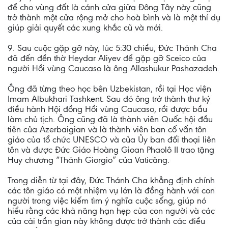
để cho vùng đất là cánh cửa giữa Đông Tây này cũng
trở thành một cửa rộng mở cho hoà bình và là một thí dụ
giúp giải quyết các xung khắc cũ và mới.
9. Sau cuộc gặp gỡ này, lúc 5:30 chiều, Đức Thánh Cha
đã đến đền thờ Heydar Aliyev để gặp gỡ Sceico của
người Hồi vùng Caucaso là ông Allashukur Pashazadeh.
Ông đã từng theo học bên Uzbekistan, rồi tại Học viện
Imam Albukhari Tashkent. Sau đó ông trở thành thư ký
điều hành Hội đồng Hồi vùng Caucaso, rồi được bầu
làm chủ tịch. Ông cũng đã là thành viên Quốc hội đầu
tiên của Azerbaigian và là thành viên ban cố vấn tôn
giáo của tổ chức UNESCO và của Ủy ban đối thoại liên
tôn và được Đức Giáo Hoàng Gioan Phaolô II trao tặng
Huy chương “Thánh Giorgio” của Vaticăng.
Trong diễn từ tại đây, Đức Thánh Cha khẳng định chính
các tôn giáo có một nhiệm vụ lớn là đồng hành với con
người trong việc kiếm tìm ý nghĩa cuộc sống, giúp nó
hiểu rằng các khả năng hạn hẹp của con người và các
của cải trần gian này không được trở thành các điều