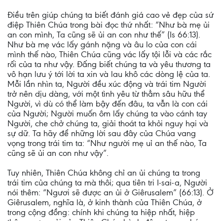
Điều trên giúp chúng ta biết đánh giá cao vẻ đẹp của sứ
điệp Thiên Chúa trong bài đọc thứ nhất: “Như bà mẹ ủi
an con mình, Ta cũng sẽ ủi an con như thế” (Is 66:13).
Như bà mẹ vác lấy gánh nặng và âu lo của con cái
mình thế nào, Thiên Chúa cũng vác lấy tội lỗi và các rắc
rối của ta như vậy. Đấng biết chúng ta và yêu thương ta
vô hạn lưu ý tới lời ta xin và lau khô các dòng lệ của ta.
Mỗi lần nhìn ta, Người đều xúc động và trái tim Người
trở nên dịu dàng, với một tình yêu từ thẳm sâu hữu thể
Người, vì dù có thể làm bậy đến đâu, ta vẫn là con cái
của Người; Người muốn ôm lấy chúng ta vào cánh tay
Người, che chở chúng ta, giải thoát ta khỏi nguy hại và
sự dữ. Ta hãy để những lời sau đây của Chúa vang
vọng trong trái tim ta: “Như người mẹ uỉ an thế nào, Ta
cũng sẽ ủi an con như vậy”.
Tuy nhiên, Thiên Chúa không chỉ an ủi chúng ta trong
trái tim của chúng ta mà thôi; qua tiên tri I-sai-a, Người
nói thêm: “Ngươi sẽ được an ủi ở Giêrusalem” (66:13). Ở
Giêrusalem, nghĩa là, ở kinh thành của Thiên Chúa, ở
trong cộng đồng: chính khi chúng ta hiệp nhất, hiệp