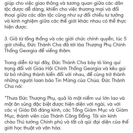
giúp cho việc giao thông và tương quan giữa các dân
tộc được dễ dàng, khiến cho việc thương mại và đối
thoại giữa các dân tộc cũng như sự đối chiếu tư tưởng
và kinh nghiệm giữa các thế giới khác nhau có thể thực
hiện được.
3. Giã từ tổng thống và các giới chức chính quyền, lúc 5
giờ chiều, Đức Thánh Cha đã tới tòa Thượng Phụ Chính
Thống Georgia để viếng thăm.
Trong diễn từ tại đây, Đức Thánh Cha bày tỏ lòng quí
trọng đối với Giáo Hội Chính Thống Georgia và kêu gọi
từ bỏ những thành kiến đối với nhau, để cùng trở thành
những người loan báo Tin Mừng của Chúa. Đức Thánh
Cha nói:
“Thưa Đức Thượng Phụ, quả là một niềm vui lớn lao và
một ân sủng đặc biệt được hiện diện với ngài, và với
các vị Giáo Đô đáng kính, các Tổng Giám Mục và Giám
Mục, thành viên của Thánh Công Đồng. Tôi xin kính
chào Thủ tướng Chính phủ và tất cả qúi đại diện của thế
giới học thuật và văn hóa.