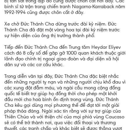
bị tàn sát trong dịp đó cũng được chôn cất nơi đây. Các
binh sĩ tử trận trong chiến tranh Nagorno-Karraback năm
1992-1994 cũng được chôn cất ở đây.
Xe chở Đức Thánh Cha dừng trước đài kỷ niệm. Đức
Thánh Cha đã đặt một vòng hoa tại đài kỷ niệm trước
sự hiện diện của ông thị trưởng thành phố.
Tiếp đến Đức Thánh Cha đến Trung tâm Heydar Eliyev
cách đó 8 cấy số để găp gỡ 1000 quan khách thuộc giới
lãnh đạo chính trị ngoại giao đoàn và đại diện xã hội
dân sự và các cơ cấu khác.
Trong diễn văn tại đây, Đức Thánh Cha đặc biệt nhắc
đến những người tỵ nạn và những người chịu khổ đau vì
các xung đột đẫm máu, và ngài cầu mong cộng đồng
quốc tế biết trợ giúp họ đồng thời cho phép một khởi
đầu mới cho hoà bình ổn định trong vùng. Đức Thánh
Cha kêu gọi dùng mọi phương thế để đạt tới một giải
pháp thỏa đáng. Ngài xác tín rằng với sự trợ giúp của
Thiên Chúa và với thiện chí của mọi phiá vùng Caucaso
sẽ có thể trở thành nơi, qua việc đối thoại và thương
thuyết, các tranh chấp và khác biệt sẽ được thắng vượt