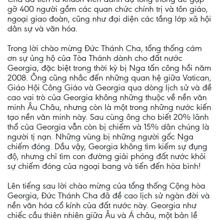
gỡ 400 người gồm các quan chức chính trị và tôn giáo,
ngoại giao đoàn, cũng như đại diện các tầng lớp xã hội
dân sự và văn hóa.
Trong lời chào mừng Đức Thánh Cha, tổng thống cám
ơn sự ủng hộ của Tòa Thánh dành cho đất nước
Georgia, đặc biệt trong thời kỳ bị Nga tấn công hồi năm
2008. Ông cũng nhắc đến những quan hệ giữa Vatican,
Giáo Hội Công Giáo và Georgia qua dòng lịch sử và đề
cao vai trò của Georgia không những thuộc về nền văn
minh Âu Châu, nhưng còn là một trong những nước kiến
tạo nền văn minh này. Sau cùng ông cho biết 20% lãnh
thổ của Georgia vẫn còn bị chiếm và 15% dân chúng là
người tị nạn. Những vùng bị những người gốc Nga
chiếm đóng. Dầu vậy, Georgia không tìm kiếm sự đụng
độ, nhưng chỉ tìm con đường giải phóng đất nước khỏi
sự chiếm đóng của ngoại bang và tiến đến hòa bình!
Lên tiếng sau lời chào mừng của tổng thống Cộng hòa
Georgia, Đức Thánh Cha đã đề cao lịch sử ngàn đời và
nền văn hóa cổ kính của đất nước này. Georgia như
chiếc cầu thiên nhiên giữa Âu và Á châu, một bản lề