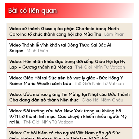
Bài có liên quan
Video xứ thánh Giuse giáo phận Charlotte bang North
Carolina tổ chức thành công hội chợ Mùa Thu
Lâm Phan
Video Thánh lễ vĩnh khấn tại Dòng Thừa Sai Bác Ái
Saigon
Minh Thiên
Video: Hôn nhân khác đạo trong đời sống Giáo Hội tại Hy
Lạp – Gương thánh nữ Mônica
Thế Giới Nhìn Từ Vatican
Video: Giáo Hội tại Đức trên bờ vực ly giáo - Đức Hồng Y
Rainer Maria Woelki cảnh báo
Thế Giới Nhìn Từ Vatican
Video: Ước mơ rao giảng Tin Mừng tại Nhật của Đức Thánh
Cha đang dần trở thành hiện thực
Giáo Hội Năm Châu
Video: Đội trưởng cứu hỏa New York trong vụ khủng bố
9/11 trở thành linh mục. Câu chuyện khiến nhiều người Mỹ
rơi lệ.
Thế Giới Nhìn Từ Vatican
Video: Cơ hội hiếm có cho người Việt Nam gặp gỡ Đức
Giáo Hoàng: Ngài sẽ tông du Thái Lan từ 20 đến