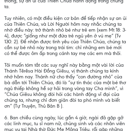
thông, sự an ủi của Thiên Chúa hành động trong chúng
ta.
Tuy nhiên, có một điều kiện cơ bản để tiếp nhận sự an ủi
của Thiên Chúa, và Lời Người hôm nay nhắc chúng ta
nhớ điều này: trở thành nhỏ bé như trẻ em (xem Mt 18: 3-
4), được “giống như một đứa trẻ ngủ yên ở vú mẹ” (Tv
130: 2). Để nhận được tình yêu của Thiên Chúa, chúng ta
cần sự bé nhỏ này trong trái tim: chỉ những em bé mới
có thể được ôm ấp trong cánh tay mẹ các em mà thôi.
Tôi muốn tóm tắt các suy nghĩ này bằng một vài lời của
Thánh Têrêsa Hài Đồng Giêsu, vị thánh chúng ta kính
nhớ hôm nay. Thánh nữ cho thấy “con đường nhỏ” của
bà dẫn tới Thiên Chúa, đó là “sự tín thác của một bé thơ
ngủ thiếp không hề sợ hãi trong vòng tay Cha mình”, vì
“Chúa Giêsu không đòi hỏi các hành động vĩ đại của
chúng ta, nhưng chỉ đơn giản đòi ta phó mình và biết
ơn” (Tự Truyện, Thủ Bản B ).
6. Ban chiều cùng ngày, lúc gần 4 giờ, ngài đã gặp gỡ
các linh mục, tu sĩ nam nữ, chủng sinh và các nhân viên
mục vụ tại Nhà thờ Đức Mẹ Mông Triệu, rồi gặp những