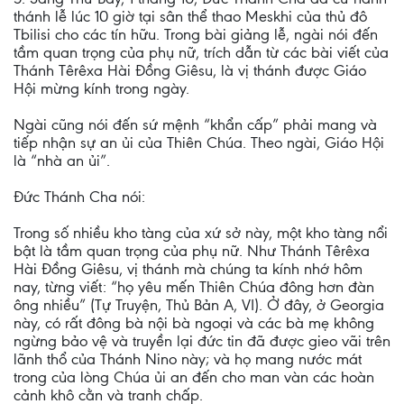
thánh lễ lúc 10 giờ tại sân thể thao Meskhi của thủ đô
Tbilisi cho các tín hữu. Trong bài giảng lễ, ngài nói đến
tầm quan trọng của phụ nữ, trích dẫn từ các bài viết của
Thánh Têrêxa Hài Đồng Giêsu, là vị thánh được Giáo
Hội mừng kính trong ngày.
Ngài cũng nói đến sứ mệnh “khẩn cấp” phải mang và
tiếp nhận sự an ủi của Thiên Chúa. Theo ngài, Giáo Hội
là “nhà an ủi”.
Đức Thánh Cha nói:
Trong số nhiều kho tàng của xứ sở này, một kho tàng nổi
bật là tầm quan trọng của phụ nữ. Như Thánh Têrêxa
Hài Đồng Giêsu, vị thánh mà chúng ta kính nhớ hôm
nay, từng viết: “họ yêu mến Thiên Chúa đông hơn đàn
ông nhiều” (Tự Truyện, Thủ Bản A, VI). Ở đây, ở Georgia
này, có rất đông bà nội bà ngoại và các bà mẹ không
ngừng bảo vệ và truyền lại đức tin đã được gieo vãi trên
lãnh thổ của Thánh Nino này; và họ mang nước mát
trong của lòng Chúa ủi an đến cho man vàn các hoàn
cảnh khô cằn và tranh chấp.