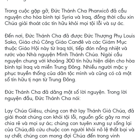
Trong cuộc gặp gỡ, Đức Thánh Cha Phanxicô đã cầu
nguyện cho hòa bình tại Syria và Iraq, đồng thời cầu xin
Chúa giải thoát các tín hữu khỏi mọi tội lỗi và sự ác.
Đến nơi, Đức Thánh Cha đã được Đức Thượng Phụ Louis
Sako, Giáo chủ Công Giáo Canđê và các Giám Mục
thuộc Giáo Hội này từ Iraq tới, tiếp đón nồng nhiệt và
rước vào Nhà nguyện Mình Thánh Chúa. Ngài cầu
nguyện chung với khoảng 300 tín hữu hiện diện cho hòa
bình tại Iraq và miền Trung Đông. Nhiều người mặc y
phục truyền thống của dân tộc mình và cũng có cả một
số tín hữu tị nạn từ Trung Đông.
Đức Thánh Cha đã dâng một số lời nguyện. Trong lời
nguyện đầu, Đức Thánh Cha nói:
Lạy Chúa Giêsu, chúng con thờ lạy Thánh Giá Chúa, đã
giải thoát chúng con khỏi tội lỗi, nguồn gốc gây ra mọi
chia rẽ và mọi sự ác; chúng con tuyên xưng sự sống lại
của Chúa,đã cứu chuộc con người khỏi nô lệ thất bại và
sự chết; chúng con mong đợi Chúa đến trong vinh