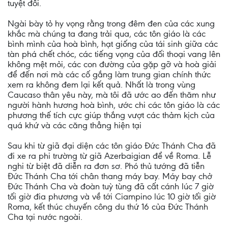
tuyệt đối.
Ngài bày tỏ hy vọng rằng trong đêm đen của các xung
khắc mà chúng ta đang trải qua, các tôn giáo là các
bình mình của hoà bình, hạt giống của tái sinh giữa các
tàn phá chết chóc, các tiếng vọng của đối thoại vang lên
không mệt mỏi, các con đường của gặp gỡ và hoà giải
để đến nơi mà các cố gắng làm trung gian chính thức
xem ra không đem lại kết quả. Nhất là trong vùng
Caucaso thân yêu này, mà tôi đã ước ao đến thăm như
người hành hương hoà bình, ước chi các tôn giáo là các
phương thế tích cực giúp thắng vượt các thảm kịch của
quá khứ và các căng thẳng hiện tại
Sau khi từ giã đại diện các tôn giáo Đức Thánh Cha đã
đi xe ra phi trường từ giã Azerbaigian để về Roma. Lễ
nghi từ biệt đã diễn ra đơn sơ. Phó thủ tướng đã tiễn
Đức Thánh Cha tới chân thang máy bay. Máy bay chở
Đức Thánh Cha và đoàn tuỳ tùng đã cất cánh lúc 7 giờ
tối giờ đia phương và về tới Ciampino lúc 10 giờ tối giờ
Roma, kết thúc chuyến công du thứ 16 của Đức Thánh
Cha tại nước ngoài.