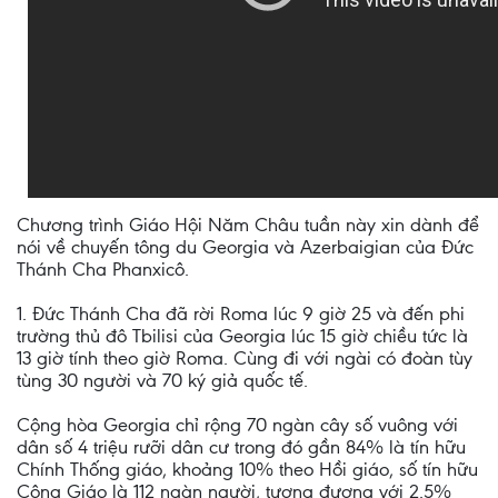
Chương trình Giáo Hội Năm Châu tuần này xin dành để
nói về chuyến tông du Georgia và Azerbaigian của Đức
Thánh Cha Phanxicô.
1. Đức Thánh Cha đã rời Roma lúc 9 giờ 25 và đến phi
trường thủ đô Tbilisi của Georgia lúc 15 giờ chiều tức là
13 giờ tính theo giờ Roma. Cùng đi với ngài có đoàn tùy
tùng 30 người và 70 ký giả quốc tế.
Cộng hòa Georgia chỉ rộng 70 ngàn cây số vuông với
dân số 4 triệu rưỡi dân cư trong đó gần 84% là tín hữu
Chính Thống giáo, khoảng 10% theo Hồi giáo, số tín hữu
Công Giáo là 112 ngàn người, tương đương với 2.5%