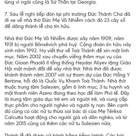
tùng vì ngài cũng là Sứ Thần tại Georgia.
7. Sau lễ nghi tiếp đón tại phi trường Đức Thánh Cha đã
đi xe về nhà thờ Đức Mẹ Vô Nhiễm cách đó 23 cây số
để dâng thánh lễ cho tín hữu.
Nhà thờ Đức Mẹ Vô Nhiễm được xây năm 1909, năm
1931 bị người Bônxêvích phá huỷ. Cộng đoàn tín hữu nảy
sinh năm 1992. Họ viết thư về Toà Thánh để xin một linh
mục. Năm 2002 sau chuyến viếng thăm mục vụ của
Đức Gioan Phaolô II tổng thống Heydar Aliyev tặng Giáo
Hội một mảnh đất để xây nhà thờ. Nhà thờ đã được
khánh thành năm 2007 với sự tham dự của Đức Hồng Y
Bertone, hồi đó là Quốc Vụ Khanh Toà Thánh. Nhà thờ
thuộc trung tâm Salesien, gồm 6 linh mục, 3 tu huynh và
một thanh niên Azero đang theo học để làm Phó tế. Đây
là trung tâm giáo dục trẻ em và người trẻ, và cung cấp
thực phẩm cho người nghèo và người tỵ nạn. Bên cạnh
đó cũng có các nữ tu thừa sai bác ái của Mẹ Têrêxa
Calcutta hoạt động cho người già và dân nghèo, và từ
năm 2015 cũng có thêm các nữ tu Salesien nữa.
Thánh lễ đã được cử hành bằng tiếng latinh, Các bài