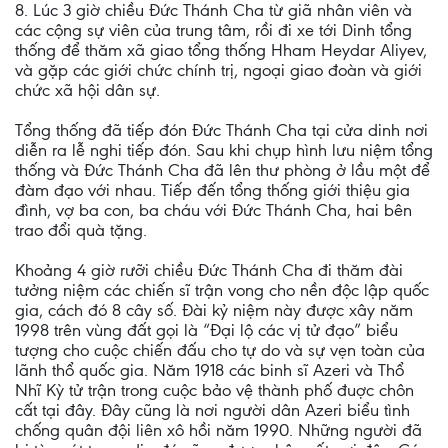
8. Lúc 3 giờ chiều Đức Thánh Cha từ giã nhân viên và
các cộng sự viên của trung tâm, rồi đi xe tới Dinh tổng
thống để thăm xã giao tổng thống Hham Heydar Aliyev,
và gặp các giới chức chính trị, ngoại giao đoàn và giới
chức xã hội dân sự.
Tổng thống đã tiếp đón Đức Thánh Cha tại cửa dinh nơi
diễn ra lễ nghi tiếp đón. Sau khi chụp hình lưu niệm tổng
thống và Đức Thánh Cha đã lên thư phòng ở lầu một để
đàm đạo với nhau. Tiếp đến tổng thống giới thiệu gia
đình, vợ ba con, ba cháu với Đức Thánh Cha, hai bên
trao đổi quà tặng.
Khoảng 4 giờ rưỡi chiều Đức Thánh Cha đi thăm đài
tưởng niệm các chiến sĩ trận vong cho nền độc lập quốc
gia, cách đó 8 cây số. Đài kỷ niệm này được xây năm
1998 trên vùng đất gọi là “Đại lộ các vị tử đạo” biểu
tượng cho cuộc chiến đấu cho tự do và sự vẹn toàn của
lãnh thổ quốc gia. Năm 1918 các binh sĩ Azeri và Thổ
Nhĩ Kỳ tử trận trong cuộc bảo vệ thành phố đuợc chôn
cất tại đây. Đây cũng là nơi người dân Azeri biểu tình
chống quân đội liên xô hồi năm 1990. Những người đã