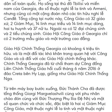
dân số toàn quốc. Họ sống tại thủ đô Tbilisi và miền
nam của Georgia, đa số thuộc nghi lễ la tinh và Armeni,
nhưng cũng có một cộng đoàn nhỏ các tín hữu nghi lễ
Canđê. Tổng cộng tại nước này, Công Giáo có 32 giáo
xứ, 2 Giám Mục, 14 linh mục triều và 14 linh mục dòng,
hai tu huynh và 37 nữ tu. Ngoài ra có 12 đại chủng sinh
và 2 tiểu chủng sinh. Giáo Hội Công Giáo ở Georgia chỉ
có 2 trường mẫu giáo và một trường cao đẳng.
Giáo Hội Chính Thống Georgia có khoảng 4 triệu tín
hữu. và là một đối tác khó khăn trong quan hệ với Công
Giáo và cả đối với các Giáo Hội chính thống khác.
Chính Thống Georgia đã từ chối tham dự Công đồng
Liên Chính Thống Giáo hồi cuối tháng 6 năm 2016 ở
đảo Creta bên Hy Lạp, giống như Giáo Hội Chính Thống
Nga.
Từ trên máy bay bước xuống, Đức Thánh Cha đã được
tổng thống Giorgi Margvelashvili cùng với phu nhân
chào đón cùng với Đức Thượng Phụ Ilia Đệ Nhị và một
số quan chức và chức sắc, đặc biệt là hai vị Giám Mục
Công Giáo, một thuộc nghi lễ la tinh và một thuộc nghi