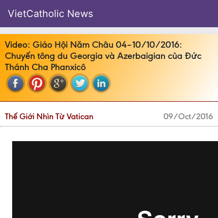
VietCatholic News
Video: Giáo Hội Năm Châu 04–10/10/2016:
Chuyến tông du Georgia và Azerbaigian của Đức
Thánh Cha Phanxicô
Thế Giới Nhìn Từ Vatican
09/Oct/2016