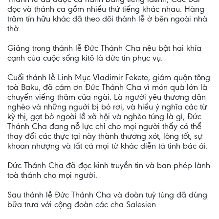
đọc và thánh ca gồm nhiều thứ tiếng khác nhau. Hàng
trăm tín hữu khác đã theo dõi thành lễ ở bên ngoài nhà
thờ.
Giảng trong thánh lễ Đức Thánh Cha nêu bật hai khía
cạnh của cuộc sống kitô là đức tin phục vụ.
Cuối thánh lễ Linh Mục Vladimir Fekete, giám quận tông
toà Baku, đã cám ơn Đức Thánh Cha vì món quà lớn là
chuyến viếng thăm của ngài. Là người yêu thương dân
nghèo và những nguởi bị bỏ rơi, và hiểu ý nghĩa các từ
kỳ thị, gạt bỏ ngoài lề xã hội và nghèo túng là gì, Đức
Thánh Cha đang nỗ lực chỉ cho mọi người thấy có thể
thay đổi các thực tại này thành thương xót, lòng tốt, sự
khoan nhượng và tất cả mọi từ khác diễn tả tình bác ái.
Đức Thánh Cha đã đọc kinh truyền tin và ban phép lành
toà thánh cho mọi người.
Sau thánh lễ Đức Thánh Cha và đoàn tuỳ tùng đã dùng
bữa trưa với cộng đoàn các cha Salesien.