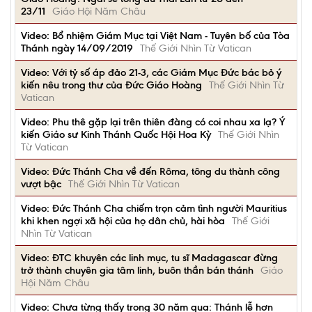
23/11
Giáo Hội Năm Châu
Video: Bổ nhiệm Giám Mục tại Việt Nam - Tuyên bố của Tòa
Thánh ngày 14/09/2019
Thế Giới Nhìn Từ Vatican
Video: Với tỷ số áp đảo 21-3, các Giám Mục Đức bác bỏ ý
kiến nêu trong thư của Đức Giáo Hoàng
Thế Giới Nhìn Từ
Vatican
Video: Phu thê gặp lại trên thiên đàng có coi nhau xa lạ? Ý
kiến Giáo sư Kinh Thánh Quốc Hội Hoa Kỳ
Thế Giới Nhìn
Từ Vatican
Video: Đức Thánh Cha về đến Rôma, tông du thành công
vượt bậc
Thế Giới Nhìn Từ Vatican
Video: Đức Thánh Cha chiếm trọn cảm tình người Mauritius
khi khen ngợi xã hội của họ dân chủ, hài hòa
Thế Giới
Nhìn Từ Vatican
Video: ĐTC khuyên các linh mục, tu sĩ Madagascar đừng
trở thành chuyên gia tâm linh, buôn thần bán thánh
Giáo
Hội Năm Châu
Video: Chưa từng thấy trong 30 năm qua: Thánh lễ hơn