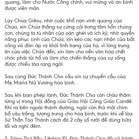
quang, làm cho Nước Công chính, vui mừng và an bình
được viên mãn.
Lạy Chúa Giêsu, nhờ cuộc khổ nạn vinh quang của
Chúa, xin Chúa thắng sự cứng cỏi trong tâm hồn chúng
con, chúng ta tù nhân của oán ghét và ích kỷ; nhờ quyền
năng phục sinh của Chúa, xin kéo các nạn nhân của bất
công và đàn áp ra khỏi tình trạng của họ; vì lòng trung
tín của việc Chúa đến, xin làm cho nền văn hóa chết
chóc phải tủi hổ và làm cho chiến thắng của sự sống
được chiếu tỏa rạng ngời.
Sau cùng Đức Thánh Cha cầu xin sự chuyển cầu của
Mẹ Maria Nữ Vương hòa bình.
Sau khi ban phép lành, Đức Thánh Cha còn chào thăm
từng vị trong Hội đồng của Giáo Hội Công Giáo Canđê.
Khi ra bên ngoài thánh đường, ngài còn thả một chim
bồ câu trắng, tượng trưng cho hòa bình, trước khi về tòa
Sứ Thần Tòa Thánh cách đó 2 cây số rưỡi để dùng bữa
tối và nghỉ đêm.
5. Sáng Thứ Bẩy, 1 tháng 10, Đức Thánh Cha đã cử hành