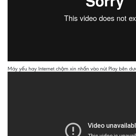
Máy yếu hay Internet chậm xin nhấn vào nút Play bên dư