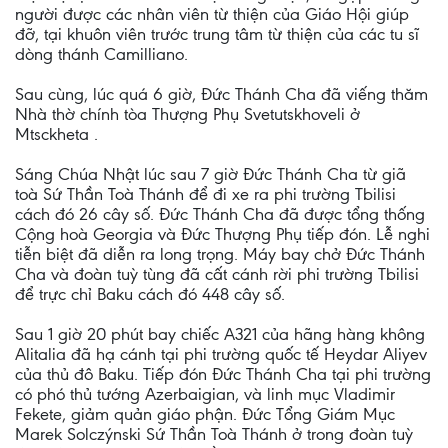
người được các nhân viên từ thiện của Giáo Hội giúp
đỡ, tại khuôn viên trước trung tâm từ thiện của các tu sĩ
dòng thánh Camilliano.
Sau cùng, lúc quá 6 giờ, Đức Thánh Cha đã viếng thăm
Nhà thờ chính tòa Thượng Phụ Svetutskhoveli ở
Mtsckheta .
Sáng Chúa Nhật lúc sau 7 giờ Đức Thánh Cha từ giã
toà Sứ Thần Toà Thánh để đi xe ra phi trường Tbilisi
cách đó 26 cây số. Đức Thánh Cha đã được tổng thống
Cộng hoà Georgia và Đức Thượng Phụ tiếp đón. Lễ nghi
tiễn biệt đã diễn ra long trọng. Máy bay chở Đức Thánh
Cha và đoàn tuỳ tùng đã cất cánh rời phi trường Tbilisi
để trực chỉ Baku cách đó 448 cây số.
Sau 1 giờ 20 phút bay chiếc A321 của hãng hàng không
Alitalia đã hạ cánh tại phi trường quốc tế Heydar Aliyev
của thủ đô Baku. Tiếp đón Đức Thánh Cha tại phi trường
có phó thủ tướng Azerbaigian, và linh mục Vladimir
Fekete, giảm quản giáo phận. Đức Tổng Giám Mục
Marek Solczýnski Sứ Thần Toà Thánh ở trong đoàn tuỳ