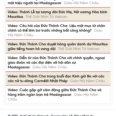
một triệu người tại Madagascar
Giáo Hội Năm Châu
Video: Thánh Lễ tại tượng đài Đức Mẹ, Nữ vương Hòa bình
Mauritius
Thế Giới Nhìn Từ Vatican
Video: Câu hỏi của Đức Thánh Cha: Liệu một mục tử chân
chính có thể tỉnh bơ trước những bất công không?
Giáo
Hội Năm Châu
Video: Đức Thánh Cha duyệt hàng quân danh dự Mauritius
giữa tiếng hoan hô vang dội
Thế Giới Nhìn Từ Vatican
Video: Diễn từ của Đức Thánh Cha với chính quyền, ngoại
giao đoàn và các đại diện xã hội dân sự
Madagascar
Giáo Hội Năm Châu
Video: Đức Thánh Cha trong buổi đọc Kinh giờ Ba với các
các nữ tu dòng Carmêlô Nhặt Phép
Giáo Hội Năm Châu
Video: Cuộc gặp gỡ cảm động giữa Đức Thánh Cha và
hàng trăm ngàn bạn trẻ Madagascar
Giáo Hội Năm
Châu
© 2019 - VietCatholic Network - Designed by J.B. Đặng Minh An