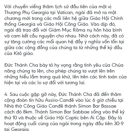
Với chuyến viếng thăm lịch sử đầu tiên của một vị
Thượng Phụ Georgia tại Vatican, ngài đã mở ra một
chương mới trong các mối liên hệ giữa Giáo Hội Chính
thống Georgia và Giáo Hội Công Giáo. Vào dịp đó,
ngài đã trao đổi với Giám Mục Rôma nụ hôn hòa bình
và cam kết cầu nguyện cho nhau. Nhờ cách này, đã có
sự tăng cường các mối quan hệ đầy ý nghĩa vốn tồn tại
giữa các cộng đồng của chúng ta từ những thế kỷ đầu
của Kitô giáo.
Đức Thánh Cha bày tỏ hy vọng rằng tình yêu của Chúa
nâng chúng ta lên, cho phép chúng ta vượt lên trên
những hiểu lầm trong quá khứ, lên trên các tính toán của
hiện tại và các lo sợ đối với tương lai.
4. Sau cuộc gặp gỡ này, Đức Thánh Cha đã đến thăm
cộng đoàn tín hữu Assiro-Canđê vào lúc 6 giờ chiều tại
Nhà thờ Công Giáo Canđê thánh Simon Bar Bassae
cách đó 8km. Thánh Simon Bar Sabbae sống vào thế kỷ
thứ 10 và thuộc về Giáo Hội Coptic bên Ai Cập. Đây là
hoạt động cuối cùng của ngài trong ngày đầu tiên 30-9
tại Georgia.