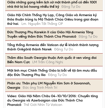
Giữa những gọng kềm lịch sử một thành phố có đến 1001
nhà thờ bị bỏ hoang nhiều thế kỷ
Đặng Tự Do
Giáo Hội Chính Thống Hy Lạp, Công Giáo và Armenia ký
thỏa thuận trùng tu Mộ Thánh Chúa Giêsu trong giai đoạn
thứ hai.
Lm. Nguyễn Tất Thắng OP
Đức Thượng Phụ Karekin II của Giáo Hội Armenia Tông
Truyền viếng thăm Đức Thánh Cha Phanxicô
Đặng Tự Do
Tổng thống Armenia đến Vatican dự lễ khánh thành tượng
thánh Grêgôriô thành Narek
Đặng Tự Do
Thăm đảo South Georgia thuộc Anh quốc ở ven vòng đai
Biển Nam Cực
LM Trần Công Nghị
Một linh mục Chính Thống Giáo bị bắt về tội âm mưu đầu
độc Đức Thượng Phụ Ilia
Đặng Tự Do
Phân ưu: Thân phụ LM Nguyễn Kim Sơn ở Savannah,
Georgia
Đức ông Trịnh Minh Trí
Video: Giáo Hội Năm Châu 04–10/10/2016: Chuyến tông
du Georgia và Azerbaigian của Đức Thánh Cha
Phanxicô
Thế Giới Nhìn Từ Vatican