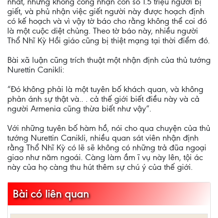
nhất, nhưng không công nhận con số 1.5 triệu người bị
giết, và phủ nhận việc giết người này được hoạch định
có kế hoạch và vì vậy tờ báo cho rằng không thể coi đó
là một cuộc diệt chủng. Theo tờ báo này, nhiều người
Thổ Nhĩ Kỳ Hồi giáo cũng bị thiệt mạng tại thời điểm đó.
Bài xã luận cũng trích thuật một nhận định của thủ tướng
Nurettin Canikli:
“Đó không phải là một tuyên bố khách quan, và không
phản ánh sự thật và.. . cả thế giới biết điều này và cả
người Armenia cũng thừa biết như vậy”.
Với những tuyên bố hàm hồ, nói cho qua chuyện của thủ
tướng Nurettin Canikli, nhiều quan sát viên nhận định
rằng Thổ Nhĩ Kỳ có lẽ sẽ không có những trả đũa ngoại
giao như năm ngoái. Càng làm ầm ĩ vụ này lên, tội ác
này của họ càng thu hút thêm sự chú ý của thế giới.
Bài có liên quan