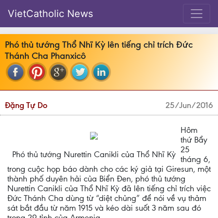
VietCatholic News
Phó thủ tướng Thổ Nhĩ Kỳ lên tiếng chỉ trích Đức
Thánh Cha Phanxicô
Đặng Tự Do
25/Jun/2016
Hôm
thứ Bẩy
25
Phó thủ tướng Nurettin Canikli của Thổ Nhĩ Kỳ
tháng 6,
trong cuộc họp báo dành cho các ký giả tại Giresun, một
thành phố duyên hải của Biển Đen, phó thủ tướng
Nurettin Canikli của Thổ Nhĩ Kỳ đã lên tiếng chỉ trích việc
Đức Thánh Cha dùng từ “diệt chủng” để nói về vụ thảm
sát bắt đầu từ năm 1915 và kéo dài suốt 3 năm sau đó
trong 29 tỉnh của Armenia.