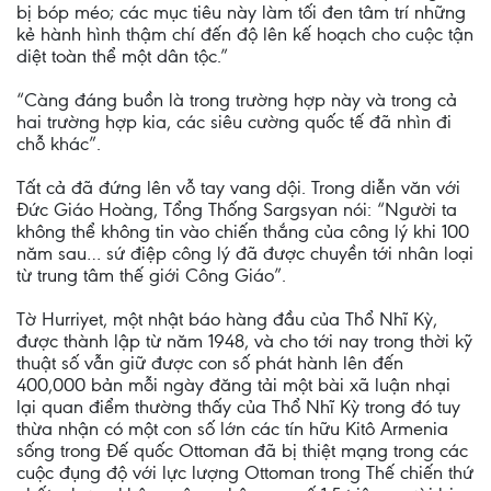
bị bóp méo; các mục tiêu này làm tối đen tâm trí những
kẻ hành hình thậm chí đến độ lên kế hoạch cho cuộc tận
diệt toàn thể một dân tộc.”
“Càng đáng buồn là trong trường hợp này và trong cả
hai trường hợp kia, các siêu cường quốc tế đã nhìn đi
chỗ khác”.
Tất cả đã đứng lên vỗ tay vang dội. Trong diễn văn với
Đức Giáo Hoàng, Tổng Thống Sargsyan nói: “Người ta
không thể không tin vào chiến thắng của công lý khi 100
năm sau… sứ điệp công lý đã được chuyền tới nhân loại
từ trung tâm thế giới Công Giáo”.
Tờ Hurriyet, một nhật báo hàng đầu của Thổ Nhĩ Kỳ,
được thành lập từ năm 1948, và cho tới nay trong thời kỹ
thuật số vẫn giữ được con số phát hành lên đến
400,000 bản mỗi ngày đăng tải một bài xã luận nhại
lại quan điểm thường thấy của Thổ Nhĩ Kỳ trong đó tuy
thừa nhận có một con số lớn các tín hữu Kitô Armenia
sống trong Đế quốc Ottoman đã bị thiệt mạng trong các
cuộc đụng độ với lực lượng Ottoman trong Thế chiến thứ