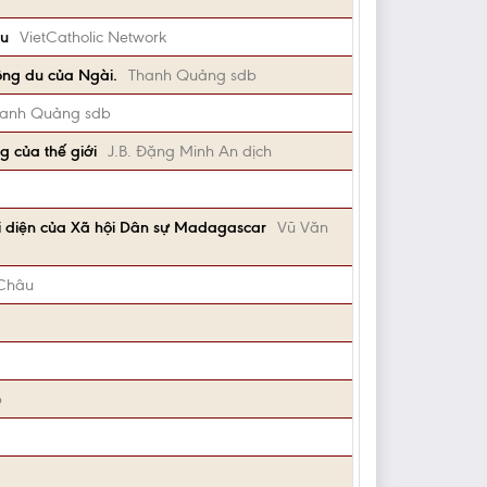
âu
VietCatholic Network
ông du của Ngài.
Thanh Quảng sdb
anh Quảng sdb
 của thế giới
J.B. Đặng Minh An dịch
i diện của Xã hội Dân sự Madagascar
Vũ Văn
Châu
b