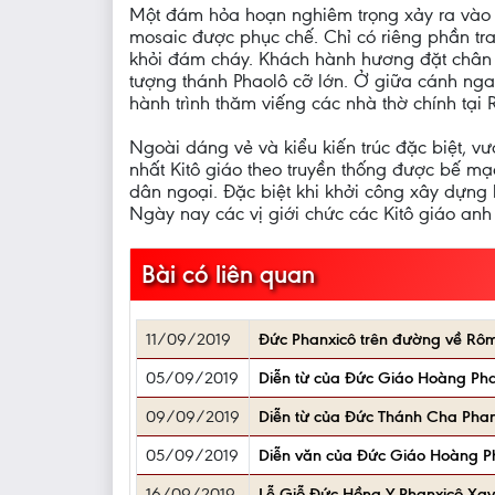
Một đám hỏa hoạn nghiêm trọng xảy ra vào 
mosaic được phục chế. Chỉ có riêng phần tran
khỏi đám cháy. Khách hành hương đặt chân 
tượng thánh Phaolô cỡ lớn. Ở giữa cánh nga
hành trình thăm viếng các nhà thờ chính tại
Ngoài dáng vẻ và kiểu kiến trúc đặc biệt, 
nhất Kitô giáo theo truyền thống được bế mạ
dân ngoại. Đặc biệt khi khởi công xây dựng
Ngày nay các vị giới chức các Kitô giáo anh
Bài có liên quan
11/09/2019
Đức Phanxicô trên đường về Rôma
05/09/2019
Diễn từ của Đức Giáo Hoàng Phan
09/09/2019
Diễn từ của Đức Thánh Cha Phanx
05/09/2019
Diễn văn của Đức Giáo Hoàng P
16/09/2019
Lễ Giỗ Đức Hồng Y Phanxicô Xa