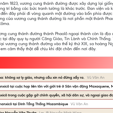
năm 1823, vương cung thánh đường được xây dựng lại giống
g trí bằng các bức tranh tường là khác trước. Đan viện và kh
đến đây phải đi vòng quanh một đường vào bốn phía được 
ng của vương cung thánh đường là nơi phần một thánh Phaol
 Rôma.
vương cung thánh đường thánh Phaolô ngoại thành còn là địa 
c tại đây quy tụ người Công Giáo, Tin Lành và Chính Thống. 
 lại vương cung thánh đường vào thế kỷ thứ XIX, sa hoàng 
 em cảm thấy thật dễ chịu khi đặt chân đến nơi đây.
: không sợ ly giáo, nhưng cầu xin nó đừng xẩy ra.
Vũ Văn An
xicô tại cuộc họp liên tôn với giới trẻ ở Sân vận động Maxaquene,
icô trong cuộc gặp gỡ chính quyền, xã hội dân sự, và ngoại giao đ
hanxicô tại Dinh Tổng Thống Mozambique
Vũ Văn An
vier Nguyễn Văn Thuận
Lm JB Nguyễn Minh Hùng