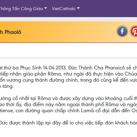
Thông Tấn Công Giáo
VietCatholic
nh Phaolô
 thứ ba Phục Sinh 14.04.2013, Đức Thánh Cha Phanxicô sẽ c
h tiếp nhận giáo phận Rôma, như ngài đã thực hiện vào Chúa
ốn vương cung thánh đường chính, trong đó cũng kể đến vư
 táng.
ờng cổ nhất tại Rôma và được xây dựng vào khoảng cuối thế 
Vào thời ấy, địa điểm này nằm ngoài thành phố Rôma và ngà
Ostiense, con đường quan chấp chính Lamã cổ đại dẫn đến O
Đức được thành lập tại đây để lo cho việc tiếp đón khách 