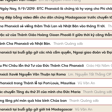
i Ngày Nay, 9/9/2019: ĐTC Phanxicô là chứng tá hy vọng cho Phi ch
ng điệp bằng video đến cho dân chúng Madagascar trước chuyến t
 Phanxicô sẽ viếng thăm Thái Lan và Nhật Bản vào tháng 11 tới.
Th
c sứ của Thánh Giáo Hoàng Gioan Phaolô II giữa thời kỳ căng thẳng
ánh Cha Phanxicô và Nhật Bản.
Thanh Quảng sdb
anxicô tại buổi gặp gỡ các nhà cầm quyền, Ngoại giao đoàn và Đạ
du Phi Châu lần thứ Tư của Đức Thánh Cha Phanxicô
Giáo Hội Năm 
anxicô Xaviê Nguyễn Văn Thuận tại Roma
Lm. Nguyễn Tất Thắng OP
nxicô trong Thánh lễ tại Port-Louis, Mauritius
Vũ Văn An
c chuyến Tông du thứ 31 của mình cho Đức Maria
Thanh Quảng sd
ừng lãng phí món quà hòa bình Chúa ban
Thanh Quảng sdb
anxicô tại buổi gặp gỡ giới trẻ Madagascar
Vũ Văn An