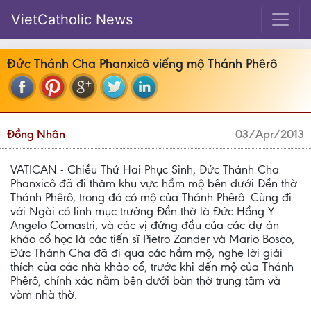
VietCatholic News
Đức Thánh Cha Phanxicô viếng mộ Thánh Phêrô
Đồng Nhân
03/Apr/2013
VATICAN - Chiều Thứ Hai Phục Sinh, Đức Thánh Cha
Phanxicô đã đi thăm khu vực hầm mộ bên dưới Đền thờ
Thánh Phêrô, trong đó có mộ của Thánh Phêrô. Cùng đi
với Ngài có linh mục trưởng Đền thờ là Đức Hồng Y
Angelo Comastri, và các vị đứng đầu của các dự án
khảo cổ học là các tiến sĩ Pietro Zander và Mario Bosco,
Đức Thánh Cha đã đi qua các hầm mộ, nghe lời giải
thích của các nhà khảo cổ, trước khi đến mộ của Thánh
Phêrô, chính xác nằm bên dưới bàn thờ trung tâm và
vòm nhà thờ.