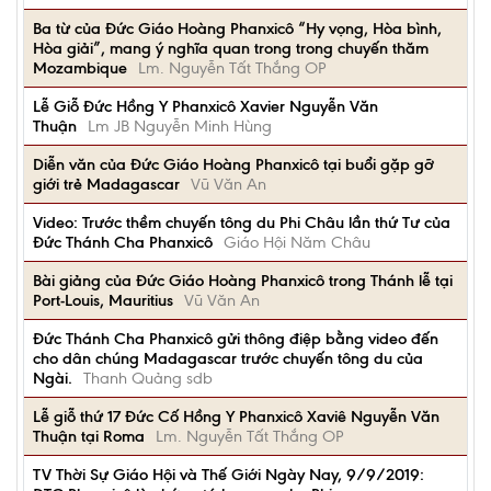
Ba từ của Đức Giáo Hoàng Phanxicô “Hy vọng, Hòa bình,
Hòa giải”, mang ý nghĩa quan trong trong chuyến thăm
Mozambique
Lm. Nguyễn Tất Thắng OP
Lễ Giỗ Đức Hồng Y Phanxicô Xavier Nguyễn Văn
Thuận
Lm JB Nguyễn Minh Hùng
Diễn văn của Đức Giáo Hoàng Phanxicô tại buổi gặp gỡ
giới trẻ Madagascar
Vũ Văn An
Video: Trước thềm chuyến tông du Phi Châu lần thứ Tư của
Đức Thánh Cha Phanxicô
Giáo Hội Năm Châu
Bài giảng của Đức Giáo Hoàng Phanxicô trong Thánh lễ tại
Port-Louis, Mauritius
Vũ Văn An
Đức Thánh Cha Phanxicô gửi thông điệp bằng video đến
cho dân chúng Madagascar trước chuyến tông du của
Ngài.
Thanh Quảng sdb
Lễ giỗ thứ 17 Đức Cố Hồng Y Phanxicô Xaviê Nguyễn Văn
Thuận tại Roma
Lm. Nguyễn Tất Thắng OP
TV Thời Sự Giáo Hội và Thế Giới Ngày Nay, 9/9/2019: