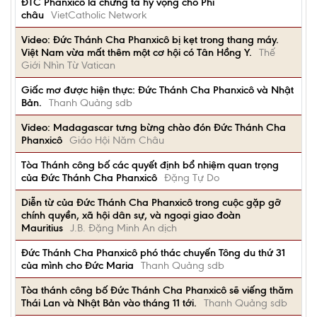
ĐTC Phanxicô là chứng tá hy vọng cho Phi
châu
VietCatholic Network
Video: Đức Thánh Cha Phanxicô bị kẹt trong thang máy.
Việt Nam vừa mất thêm một cơ hội có Tân Hồng Y.
Thế
Giới Nhìn Từ Vatican
Giấc mơ được hiện thực: Đức Thánh Cha Phanxicô và Nhật
Bản.
Thanh Quảng sdb
Video: Madagascar tưng bừng chào đón Đức Thánh Cha
Phanxicô
Giáo Hội Năm Châu
Tòa Thánh công bố các quyết định bổ nhiệm quan trọng
của Đức Thánh Cha Phanxicô
Đặng Tự Do
Diễn từ của Đức Thánh Cha Phanxicô trong cuộc gặp gỡ
chính quyền, xã hội dân sự, và ngoại giao đoàn
Mauritius
J.B. Đặng Minh An dịch
Đức Thánh Cha Phanxicô phó thác chuyến Tông du thứ 31
của mình cho Đức Maria
Thanh Quảng sdb
Tòa thánh công bố Đức Thánh Cha Phanxicô sẽ viếng thăm
Thái Lan và Nhật Bản vào tháng 11 tới.
Thanh Quảng sdb