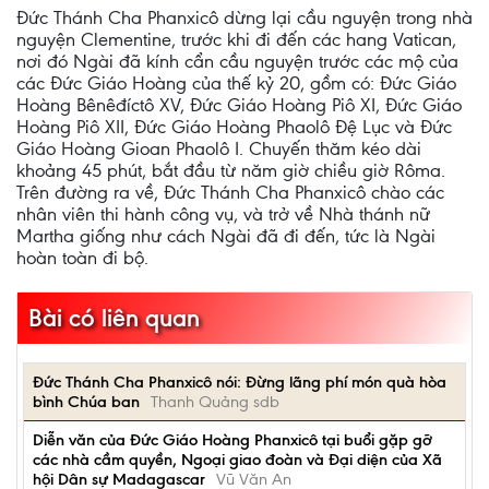
Đức Thánh Cha Phanxicô dừng lại cầu nguyện trong nhà
nguyện Clementine, trước khi đi đến các hang Vatican,
nơi đó Ngài đã kính cẩn cầu nguyện trước các mộ của
các Đức Giáo Hoàng của thế kỷ 20, gồm có: Đức Giáo
Hoàng Bênêđíctô XV, Đức Giáo Hoàng Piô XI, Đức Giáo
Hoàng Piô XII, Đức Giáo Hoàng Phaolô Đệ Lục và Đức
Giáo Hoàng Gioan Phaolô I. Chuyến thăm kéo dài
khoảng 45 phút, bắt đầu từ năm giờ chiều giờ Rôma.
Trên đường ra về, Đức Thánh Cha Phanxicô chào các
nhân viên thi hành công vụ, và trở về Nhà thánh nữ
Martha giống như cách Ngài đã đi đến, tức là Ngài
hoàn toàn đi bộ.
Bài có liên quan
Đức Thánh Cha Phanxicô nói: Đừng lãng phí món quà hòa
bình Chúa ban
Thanh Quảng sdb
Diễn văn của Đức Giáo Hoàng Phanxicô tại buổi gặp gỡ
các nhà cầm quyền, Ngoại giao đoàn và Đại diện của Xã
hội Dân sự Madagascar
Vũ Văn An