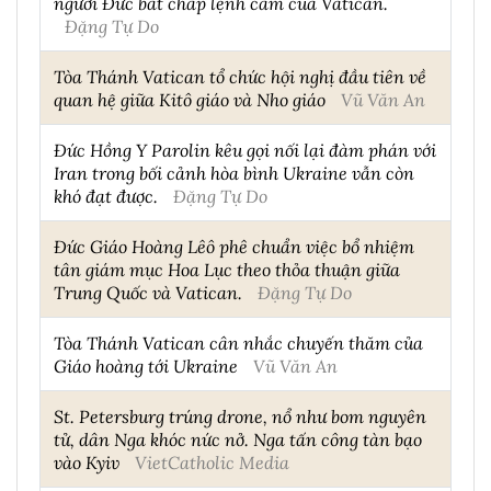
người Đức bất chấp lệnh cấm của Vatican.
Đặng Tự Do
Tòa Thánh Vatican tổ chức hội nghị đầu tiên về
quan hệ giữa Kitô giáo và Nho giáo
Vũ Văn An
Đức Hồng Y Parolin kêu gọi nối lại đàm phán với
Iran trong bối cảnh hòa bình Ukraine vẫn còn
khó đạt được.
Đặng Tự Do
Đức Giáo Hoàng Lêô phê chuẩn việc bổ nhiệm
tân giám mục Hoa Lục theo thỏa thuận giữa
Trung Quốc và Vatican.
Đặng Tự Do
Tòa Thánh Vatican cân nhắc chuyến thăm của
Giáo hoàng tới Ukraine
Vũ Văn An
St. Petersburg trúng drone, nổ như bom nguyên
tử, dân Nga khóc nức nở. Nga tấn công tàn bạo
vào Kyiv
VietCatholic Media