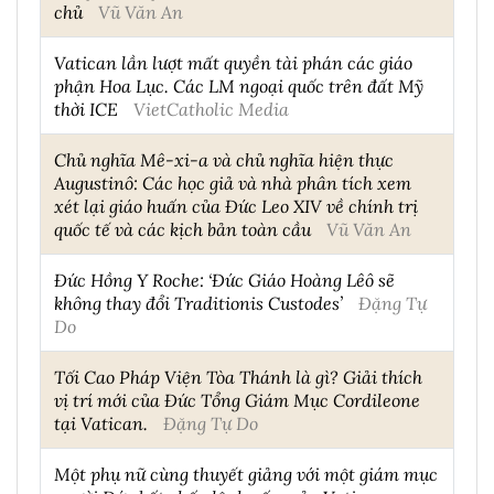
chủ
Vũ Văn An
Vatican lần lượt mất quyền tài phán các giáo
phận Hoa Lục. Các LM ngoại quốc trên đất Mỹ
thời ICE
VietCatholic Media
Chủ nghĩa Mê-xi-a và chủ nghĩa hiện thực
Augustinô: Các học giả và nhà phân tích xem
xét lại giáo huấn của Đức Leo XIV về chính trị
quốc tế và các kịch bản toàn cầu
Vũ Văn An
Đức Hồng Y Roche: ‘Đức Giáo Hoàng Lêô sẽ
không thay đổi Traditionis Custodes’
Đặng Tự
Do
Tối Cao Pháp Viện Tòa Thánh là gì? Giải thích
vị trí mới của Đức Tổng Giám Mục Cordileone
tại Vatican.
Đặng Tự Do
Một phụ nữ cùng thuyết giảng với một giám mục