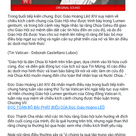
Trong buổi tiếp kiến chung, Đức Giáo Hoàng Lêô XIV suy niệm về
chiều kích cánh chung của Giáo Hội như được trình bày trong 'Lumen
gentium', và trong bối cảnh này, Ngài nhắc lại rằng Chúa Giêsu đã giao
cho Giáo Hội sứ mệnh dẫn dắt các tín hữu đến ơn cứu độ, và do đó
Giáo Hội đã được 'trao cho sứ mệnh lên tiếng rõ ràng để bác bỏ mọi
điều bóp ngạt sự sống và ngăn cản sự phát triển của nó' và 'lên án điều
ác dưới mọi hình thức'.
(Tin Vatican - Deborah Castellano Lubov)
"Giáo hội là dân Chúa lữ hành trên trần gian, dựa chính vào lời hứa cuối
cùng, đọc và diễn giải động lực của lịch sử qua Tin Mừng, tố cáo điều
ác dưới mọi hình thức và loan báo bằng lời nói và việc làm ơn cứu độ
mà Chúa Kitô muốn mang đến cho toàn thể nhân loại và Nước Chúa..."
Đức Giáo Hoàng Lêô XIV đã nhấn mạnh điều này trong buổi tiếp kiến
chung hàng tuần vào sáng thứ Tư tại Vatican khi ngài tiếp tục suy niệm
về Hiến chương Giáo hội Lumen gentium của Công đồng Vatican II,
tuần này suy niệm về chiều kích cánh chung được thảo luận trong
Chương VII.
ĐỌC TOÀN BỘ BÀI PHÁT BIỂU CỦA Đức Giáo Hoàng LÊÔ
Đức Thánh Cha nhắc nhở các tín hữu rằng Giáo hội luôn hướng về đích
đến cuối cùng của mình, đó là quê hương trên trời, nhưng ngài than thở
rằng chúng ta thường bỏ qua hoặc xem nhẹ chiều kích thiết yếu này.
Ngài nói rằng điều thường xảy ra "vì chúng ta quá tập trung vào những