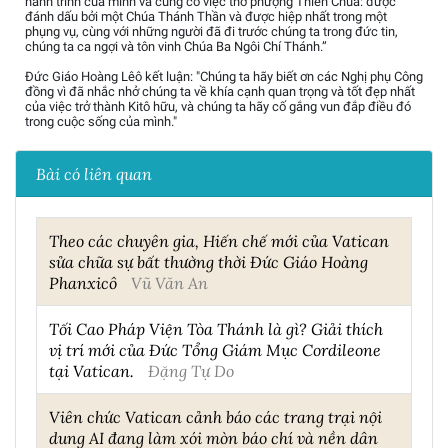
hành trình của mình và củng cố việc thờ phượng Thiên Chúa: được
đánh dấu bởi một Chúa Thánh Thần và được hiệp nhất trong một
phụng vụ, cùng với những người đã đi trước chúng ta trong đức tin,
chúng ta ca ngợi và tôn vinh Chúa Ba Ngôi Chí Thánh.”
Đức Giáo Hoàng Lêô kết luận: "Chúng ta hãy biết ơn các Nghị phụ Công
đồng vì đã nhắc nhở chúng ta về khía cạnh quan trọng và tốt đẹp nhất
của việc trở thành Kitô hữu, và chúng ta hãy cố gắng vun đắp điều đó
trong cuộc sống của mình."
Bài có liên quan
Theo các chuyên gia, Hiến chế mới của Vatican
sửa chữa sự bất thường thời Đức Giáo Hoàng
Phanxicô
Vũ Văn An
Tối Cao Pháp Viện Tòa Thánh là gì? Giải thích
vị trí mới của Đức Tổng Giám Mục Cordileone
tại Vatican.
Đặng Tự Do
Viên chức Vatican cảnh báo các trang trại nội
dung AI đang làm xói mòn báo chí và nền dân