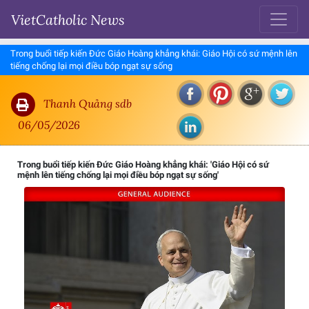
VietCatholic News
Trong buổi tiếp kiến Đức Giáo Hoàng khẳng khái: Giáo Hội có sứ mệnh lên
tiếng chống lại mọi điều bóp ngạt sự sống
Thanh Quảng sdb
06/05/2026
Trong buổi tiếp kiến Đức Giáo Hoàng khẳng khái: 'Giáo Hội có sứ
mệnh lên tiếng chống lại mọi điều bóp ngạt sự sống'