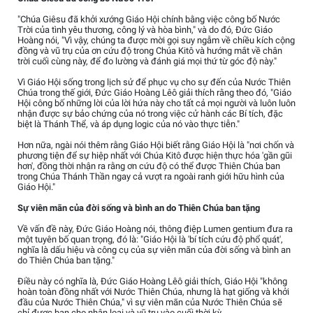
"Chúa Giêsu đã khởi xướng Giáo Hội chính bằng việc công bố Nước
Trời của tình yêu thương, công lý và hòa bình," và do đó, Đức Giáo
Hoàng nói, "Vì vậy, chúng ta được mời gọi suy ngẫm về chiều kích cộng
đồng và vũ trụ của ơn cứu độ trong Chúa Kitô và hướng mắt về chân
trời cuối cùng này, để đo lường và đánh giá mọi thứ từ góc độ này."
Vì Giáo Hội sống trong lịch sử để phục vụ cho sự đến của Nước Thiên
Chúa trong thế giới, Đức Giáo Hoàng Lêô giải thích rằng theo đó, "Giáo
Hội công bố những lời của lời hứa này cho tất cả mọi người và luôn luôn
nhận được sự bảo chứng của nó trong việc cử hành các Bí tích, đặc
biệt là Thánh Thể, và áp dụng logic của nó vào thực tiễn."
Hơn nữa, ngài nói thêm rằng Giáo Hội biết rằng Giáo Hội là "nơi chốn và
phương tiện để sự hiệp nhất với Chúa Kitô được hiện thực hóa 'gần gũi
hơn', đồng thời nhận ra rằng ơn cứu độ có thể được Thiên Chúa ban
trong Chúa Thánh Thần ngay cả vượt ra ngoài ranh giới hữu hình của
Giáo Hội."
Sự viên mãn của đời sống và bình an do Thiên Chúa ban tặng
Về vấn đề này, Đức Giáo Hoàng nói, thông điệp Lumen gentium đưa ra
một tuyên bố quan trọng, đó là: "Giáo Hội là 'bí tích cứu độ phổ quát',
nghĩa là dấu hiệu và công cụ của sự viên mãn của đời sống và bình an
do Thiên Chúa ban tặng."
Điều này có nghĩa là, Đức Giáo Hoàng Lêô giải thích, Giáo Hội "không
hoàn toàn đồng nhất với Nước Thiên Chúa, nhưng là hạt giống và khởi
đầu của Nước Thiên Chúa," vì sự viên mãn của Nước Thiên Chúa sẽ
chỉ được ban cho nhân loại và vũ trụ vào cuối thời kỳ.