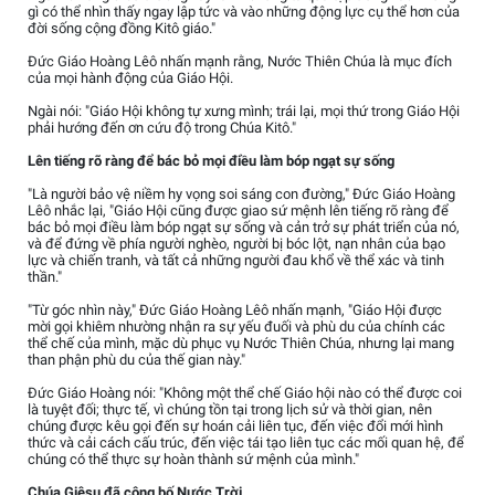
gì có thể nhìn thấy ngay lập tức và vào những động lực cụ thể hơn của
đời sống cộng đồng Kitô giáo."
Đức Giáo Hoàng Lêô nhấn mạnh rằng, Nước Thiên Chúa là mục đích
của mọi hành động của Giáo Hội.
Ngài nói: "Giáo Hội không tự xưng mình; trái lại, mọi thứ trong Giáo Hội
phải hướng đến ơn cứu độ trong Chúa Kitô."
Lên tiếng rõ ràng để bác bỏ mọi điều làm bóp ngạt sự sống
"Là người bảo vệ niềm hy vọng soi sáng con đường," Đức Giáo Hoàng
Lêô nhắc lại, "Giáo Hội cũng được giao sứ mệnh lên tiếng rõ ràng để
bác bỏ mọi điều làm bóp ngạt sự sống và cản trở sự phát triển của nó,
và để đứng về phía người nghèo, người bị bóc lột, nạn nhân của bạo
lực và chiến tranh, và tất cả những người đau khổ về thể xác và tinh
thần."
"Từ góc nhìn này," Đức Giáo Hoàng Lêô nhấn mạnh, "Giáo Hội được
mời gọi khiêm nhường nhận ra sự yếu đuối và phù du của chính các
thể chế của mình, mặc dù phục vụ Nước Thiên Chúa, nhưng lại mang
than phận phù du của thế gian này."
Đức Giáo Hoàng nói: "Không một thể chế Giáo hội nào có thể được coi
là tuyệt đối; thực tế, vì chúng tồn tại trong lịch sử và thời gian, nên
chúng được kêu gọi đến sự hoán cải liên tục, đến việc đổi mới hình
thức và cải cách cấu trúc, đến việc tái tạo liên tục các mối quan hệ, để
chúng có thể thực sự hoàn thành sứ mệnh của mình."
Chúa Giêsu đã công bố Nước Trời