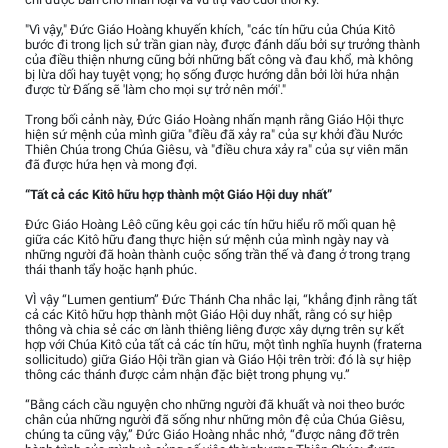
"Vì vậy," Đức Giáo Hoàng khuyến khích, "các tín hữu của Chúa Kitô
bước đi trong lịch sử trần gian này, được đánh dấu bởi sự trưởng thành
của điều thiện nhưng cũng bởi những bất công và đau khổ, mà không
bị lừa dối hay tuyệt vọng; họ sống được hướng dẫn bởi lời hứa nhận
được từ Đấng sẽ 'làm cho mọi sự trở nên mới'."
Trong bối cảnh này, Đức Giáo Hoàng nhấn mạnh rằng Giáo Hội thực
hiện sứ mệnh của mình giữa "điều đã xảy ra" của sự khởi đầu Nước
Thiên Chúa trong Chúa Giêsu, và "điều chưa xảy ra" của sự viên mãn
đã được hứa hẹn và mong đợi.
“Tất cả các Kitô hữu hợp thành một Giáo Hội duy nhất”
Đức Giáo Hoàng Lêô cũng kêu gọi các tín hữu hiểu rõ mối quan hệ
giữa các Kitô hữu đang thực hiện sứ mệnh của mình ngày nay và
những người đã hoàn thành cuộc sống trần thế và đang ở trong trạng
thái thanh tẩy hoặc hạnh phúc.
VÌ vậy “Lumen gentium” Đức Thánh Cha nhắc lại, “khẳng định rằng tất
cả các Kitô hữu hợp thành một Giáo Hội duy nhất, rằng có sự hiệp
thông và chia sẻ các ơn lành thiêng liêng được xây dựng trên sự kết
hợp với Chúa Kitô của tất cả các tín hữu, một tình nghĩa huynh (fraterna
sollicitudo) giữa Giáo Hội trần gian và Giáo Hội trên trời: đó là sự hiệp
thông các thánh được cảm nhận đặc biệt trong phụng vụ.”
“Bằng cách cầu nguyện cho những người đã khuất và noi theo bước
chân của những người đã sống như những môn đệ của Chúa Giêsu,
chúng ta cũng vậy,” Đức Giáo Hoàng nhắc nhở, “được nâng đỡ trên