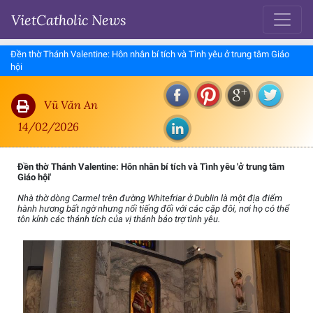
VietCatholic News
Đền thờ Thánh Valentine: Hôn nhân bí tích và Tình yêu ở trung tâm Giáo
hội
Vũ Văn An
14/02/2026
Đền thờ Thánh Valentine: Hôn nhân bí tích và Tình yêu 'ở trung tâm
Giáo hội'
Nhà thờ dòng Carmel trên đường Whitefriar ở Dublin là một địa điểm
hành hương bất ngờ nhưng nổi tiếng đối với các cặp đôi, nơi họ có thể
tôn kính các thánh tích của vị thánh bảo trợ tình yêu.