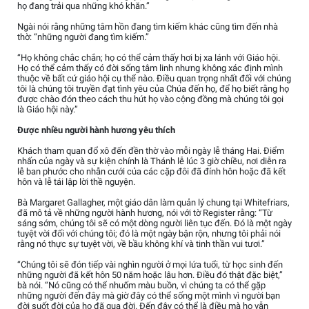
họ đang trải qua những khó khăn.”
Ngài nói rằng những tâm hồn đang tìm kiếm khác cũng tìm đến nhà
thờ: “những người đang tìm kiếm.”
“Họ không chắc chắn; họ có thể cảm thấy hơi bị xa lánh với Giáo hội.
Họ có thể cảm thấy có đời sống tâm linh nhưng không xác định mình
thuộc về bất cứ giáo hội cụ thể nào. Điều quan trọng nhất đối với chúng
tôi là chúng tôi truyền đạt tình yêu của Chúa đến họ, để họ biết rằng họ
được chào đón theo cách thu hút họ vào cộng đồng mà chúng tôi gọi
là Giáo hội này.”
Được nhiều người hành hương yêu thích
Khách tham quan đổ xô đến đền thờ vào mỗi ngày lễ tháng Hai. Điểm
nhấn của ngày và sự kiện chính là Thánh lễ lúc 3 giờ chiều, nơi diễn ra
lễ ban phước cho nhẫn cưới của các cặp đôi đã đính hôn hoặc đã kết
hôn và lễ tái lập lời thề nguyện.
Bà Margaret Gallagher, một giáo dân làm quản lý chung tại Whitefriars,
đã mô tả về những người hành hương, nói với tờ Register rằng: “Từ
sáng sớm, chúng tôi sẽ có một dòng người liên tục đến. Đó là một ngày
tuyệt vời đối với chúng tôi; đó là một ngày bận rộn, nhưng tôi phải nói
rằng nó thực sự tuyệt vời, về bầu không khí và tinh thần vui tươi.”
“Chúng tôi sẽ đón tiếp vài nghìn người ở mọi lứa tuổi, từ học sinh đến
những người đã kết hôn 50 năm hoặc lâu hơn. Điều đó thật đặc biệt,”
bà nói. “Nó cũng có thể nhuốm màu buồn, vì chúng ta có thể gặp
những người đến đây mà giờ đây có thể sống một mình vì người bạn
đời suốt đời của họ đã qua đời. Đến đây có thể là điều mà họ vẫn