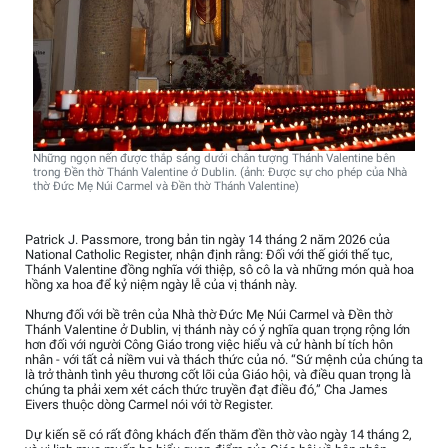
Những ngọn nến được thắp sáng dưới chân tượng Thánh Valentine bên
trong Đền thờ Thánh Valentine ở Dublin. (ảnh: Được sự cho phép của Nhà
thờ Đức Mẹ Núi Carmel và Đền thờ Thánh Valentine)
Patrick J. Passmore, trong bản tin ngày 14 tháng 2 năm 2026 của
National Catholic Register, nhận định rằng: Đối với thế giới thế tục,
Thánh Valentine đồng nghĩa với thiệp, sô cô la và những món quà hoa
hồng xa hoa để kỷ niệm ngày lễ của vị thánh này.
Nhưng đối với bề trên của Nhà thờ Đức Mẹ Núi Carmel và Đền thờ
Thánh Valentine ở Dublin, vị thánh này có ý nghĩa quan trọng rộng lớn
hơn đối với người Công Giáo trong việc hiểu và cử hành bí tích hôn
nhân - với tất cả niềm vui và thách thức của nó. “Sứ mệnh của chúng ta
là trở thành tình yêu thương cốt lõi của Giáo hội, và điều quan trọng là
chúng ta phải xem xét cách thức truyền đạt điều đó,” Cha James
Eivers thuộc dòng Carmel nói với tờ Register.
Dự kiến sẽ có rất đông khách đến thăm đền thờ vào ngày 14 tháng 2,