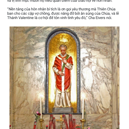
và vị linh mục muốn họ hiểu quan điểm của Giáo hội về hôn nhân.
“Nền tảng của hôn nhân bí tích là ơn gọi yêu thương mà Thiên Chúa
ban cho các cặp vợ chồng, được nâng đỡ bởi ân sủng của Chúa, và lễ
Thánh Valentine là cơ hội để tôn vinh tình yêu đó,” Cha Eivers nói.