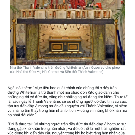
Nhà thờ Thánh Valentine trên đường Whitefriar (Ảnh: Được sự cho phép
của Nhà thờ Đức Mẹ Núi Carmel và Đền thờ Thánh Valentine)
Ngài nói thêm: “Mục tiêu bao quát chính của chúng tôi ở đây trên
đường Whitefriar là trở thành một nơi chào đón Kitô giáo dành cho
những người có đức tin, cũng như những người đang tìm kiếm. Thực tế
là, vào ngày lễ Thánh Valentine, sẽ có những người có đức tin sâu sắc,
tận tụy đến đây vì mong muốn cầu nguyện với Thánh Valentine, vì niềm
vui mà họ tìm thấy trong hôn nhân bí tích — cũng vì những khó khăn mà
họ phải đối diện.”
“Đó là thực tại: Có những người tràn đầy đức tin đến đây vì họ thực sự
đang gặp khó khăn trong hôn nhân, và đó có thể là một trải nghiệm rất
xúc động khi đến đây cầu nguyện trong khi họ biết rằng hôn nhân của