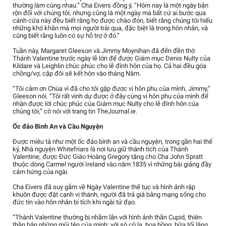
thường làm cùng nhau.” Cha Eivers đồng ý, “Hôm nay là một ngày bận
rộn đối với chúng tôi, nhưng cũng là một ngày mà bất cứ ai bước qua
cánh cửa này đều biết rằng họ được chào đón, biết rằng chúng tôi hiểu
những khó khăn mà mọi người trải qua, đặc biệt là trong hôn nhân, và
cũng biết rằng luôn có sự hỗ trợ ở đó.”
Tuần này, Margaret Gleeson và Jimmy Moynihan đã đến đền thờ
Thánh Valentine trước ngày lễ lớn để được Giám mục Denis Nulty của
Kildare và Leighlin chúc phúc cho lễ đính hôn của họ. Cả hai đều góa
chồng/vợ, cặp đôi sẽ kết hôn vào tháng Năm.
“Tôi cảm ơn Chúa vì đã cho tôi gặp được vị hôn phu của mình, Jimmy,”
Gleeson nói. “Tôi rất vinh dự được ở đây cùng vị hôn phu của mình để
nhận được lời chúc phúc của Giám mục Nulty cho lễ đính hôn của
chúng tôi,” cô nói với trang tin TheJournal.ie.
Ốc đảo Bình An và Cầu Nguyện
Được miêu tả như một ốc đảo bình an và cầu nguyện, trong gần hai thế
kỷ, Nhà nguyện Whitefriars là nơi lưu giữ thánh tích của Thánh
Valentine, được Đức Giáo Hoàng Gregory tặng cho Cha John Spratt
thuộc dòng Carmel người Ireland vào năm 1835 vì những bài giảng đầy
cảm hứng của ngài.
Cha Eivers đã suy gẫm về Ngày Valentine thế tục và hình ảnh rập
khuôn được đặt cạnh vị thánh, người đã trả giá bằng mạng sống cho
đức tin vào hôn nhân bí tích khi ngài tử đạo.
“Thánh Valentine thường bị nhầm lẫn với hình ảnh thần Cupid, thiên
thần bắn những mũi tên của mình; với sô cô la, hoa hồng, bữa tối lãng