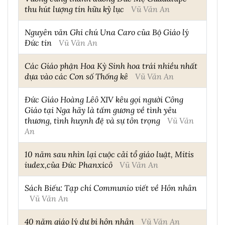
thu hút lượng tín hữu kỷ lục
Vũ Văn An
Nguyên văn Ghi chú Una Caro của Bộ Giáo lý
Đức tin
Vũ Văn An
Các Giáo phận Hoa Kỳ Sinh hoa trái nhiều nhất
dựa vào các Con số Thống kê
Vũ Văn An
Đức Giáo Hoàng Lêô XIV kêu gọi người Công
Giáo tại Nga hãy là tấm gương về tình yêu
thương, tình huynh đệ và sự tôn trọng
Vũ Văn
An
10 năm sau nhìn lại cuộc cải tổ giáo luật, Mitis
iudex,của Đức Phanxicô
Vũ Văn An
Sách Biếu: Tạp chí Communio viết về Hôn nhân
Vũ Văn An
40 năm giáo lý dự bị hôn nhân
Vũ Văn An