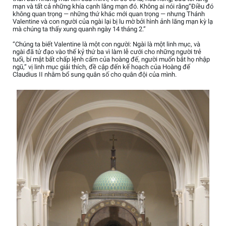
mạn và tất cả những khía cạnh lãng mạn đó. Không ai nói rằng“Điều đó
không quan trọng — những thứ khác mới quan trọng — nhưng Thánh
Valentine và con người của ngài lại bị lu mờ bởi hình ảnh lãng mạn kỳ lạ
mà chúng ta thấy xung quanh ngày 14 tháng 2.”
“Chúng ta biết Valentine là một con người: Ngài là một linh mục, và
ngài đã tử đạo vào thế kỷ thứ ba vì làm lễ cưới cho những người trẻ
tuổi, bí mật bất chấp lệnh cấm của hoàng đế, người muốn bắt họ nhập
ngũ,” vị linh mục giải thích, đề cập đến kế hoạch của Hoàng đế
Claudius II nhằm bổ sung quân số cho quân đội của mình.