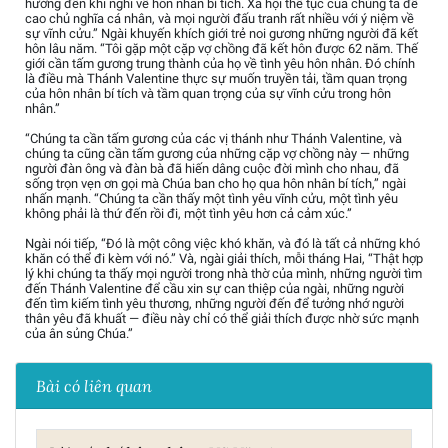
hướng đến khi nghĩ về hôn nhân bí tích. Xã hội thế tục của chúng ta đề
cao chủ nghĩa cá nhân, và mọi người đấu tranh rất nhiều với ý niệm về
sự vĩnh cửu.” Ngài khuyến khích giới trẻ noi gương những người đã kết
hôn lâu năm. “Tôi gặp một cặp vợ chồng đã kết hôn được 62 năm. Thế
giới cần tấm gương trung thành của họ về tình yêu hôn nhân. Đó chính
là điều mà Thánh Valentine thực sự muốn truyền tải, tầm quan trọng
của hôn nhân bí tích và tầm quan trọng của sự vĩnh cửu trong hôn
nhân.”
“Chúng ta cần tấm gương của các vị thánh như Thánh Valentine, và
chúng ta cũng cần tấm gương của những cặp vợ chồng này — những
người đàn ông và đàn bà đã hiến dâng cuộc đời mình cho nhau, đã
sống trọn vẹn ơn gọi mà Chúa ban cho họ qua hôn nhân bí tích,” ngài
nhấn mạnh. “Chúng ta cần thấy một tình yêu vĩnh cửu, một tình yêu
không phải là thứ đến rồi đi, một tình yêu hơn cả cảm xúc.”
Ngài nói tiếp, “Đó là một công việc khó khăn, và đó là tất cả những khó
khăn có thể đi kèm với nó.” Và, ngài giải thích, mỗi tháng Hai, “Thật hợp
lý khi chúng ta thấy mọi người trong nhà thờ của mình, những người tìm
đến Thánh Valentine để cầu xin sự can thiệp của ngài, những người
đến tìm kiếm tình yêu thương, những người đến để tưởng nhớ người
thân yêu đã khuất — điều này chỉ có thể giải thích được nhờ sức mạnh
của ân sủng Chúa.”
Bài có liên quan