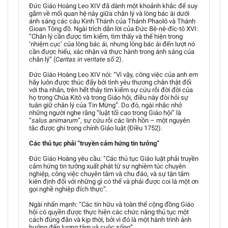
Đức Giáo Hoàng Leo XIV đã dành một khoảnh khắc để suy
gẫm về mối quan hệ này giữa chân lý và lòng bác ái dưới
ánh sáng các câu Kinh Thánh của Thánh Phaolô và Thánh
Gioan Tông đồ. Ngài trích dẫn lời của Đức Bê-nê-đíc-tô XVI:
“Chân lý cần được tìm kiếm, tìm thấy và thể hiện trong
‘nhiệm cục’ của lòng bác ái, nhưng lòng bác ái đến lượt nó
cần được hiểu, xác nhận và thực hành trong ánh sáng của
chân lý” (
Caritas in veritate
số 2).
Đức Giáo Hoàng Leo XIV nói: “Vì vậy, công việc của anh em
hãy luôn được thúc đẩy bởi tình yêu thương chân thật đối
với tha nhân, trên hết thảy tìm kiếm sự cứu rỗi đời đời của
họ trong Chúa Kitô và trong Giáo hội, điều này đòi hỏi sự
tuân giữ chân lý của Tin Mừng”. Do đó, ngài nhắc nhở
những người nghe rằng “luật tối cao trong Giáo hội” là
“
salus animarum
”, sự cứu rỗi các linh hồn – một nguyên
tắc được ghi trong chính Giáo luật (Điều 1752).
Các thủ tục phải “truyền cảm hứng tin tưởng”
Đức Giáo Hoàng yêu cầu: “Các thủ tục Giáo luật phải truyền
cảm hứng tin tưởng xuất phát từ sự nghiêm túc chuyên
nghiệp, công việc chuyên tâm và chu đáo, và sự tận tâm
kiên định đối với những gì có thể và phải được coi là một ơn
gọi nghề nghiệp đích thực”.
Ngài nhấn mạnh: “Các tín hữu và toàn thể cộng đồng Giáo
hội có quyền được thực hiện các chức năng thủ tục một
cách đúng đắn và kịp thời, bởi vì đó là một hành trình ảnh
hưởng đến lương tâm và cuộc sống”.