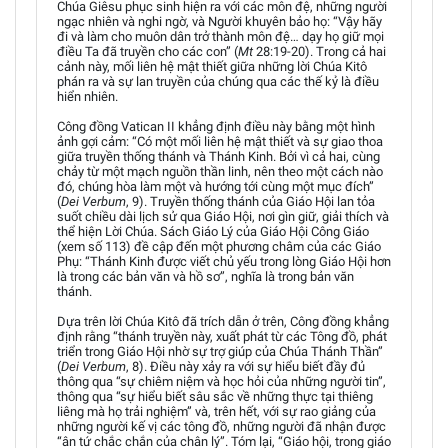
Chúa Giêsu phục sinh hiện ra với các môn đệ, những người
ngạc nhiên và nghi ngờ, và Người khuyên bảo họ: “Vậy hãy
đi và làm cho muôn dân trở thành môn đệ… dạy họ giữ mọi
điều Ta đã truyền cho các con” (
Mt
28:19-20). Trong cả hai
cảnh này, mối liên hệ mật thiết giữa những lời Chúa Kitô
phán ra và sự lan truyền của chúng qua các thế kỷ là điều
hiển nhiên.
Công đồng Vatican II khẳng định điều này bằng một hình
ảnh gợi cảm: “Có một mối liên hệ mật thiết và sự giao thoa
giữa truyền thống thánh và Thánh Kinh. Bởi vì cả hai, cùng
chảy từ một mạch nguồn thần linh, nên theo một cách nào
đó, chúng hòa làm một và hướng tới cùng một mục đích”
(
Dei Verbum
, 9). Truyền thống thánh của Giáo Hội lan tỏa
suốt chiều dài lịch sử qua Giáo Hội, nơi gìn giữ, giải thích và
thể hiện Lời Chúa. Sách Giáo Lý của Giáo Hội Công Giáo
(xem số 113) đề cập đến một phương châm của các Giáo
Phụ: “Thánh Kinh được viết chủ yếu trong lòng Giáo Hội hơn
là trong các bản văn và hồ sơ”, nghĩa là trong bản văn
thánh.
Dựa trên lời Chúa Kitô đã trích dẫn ở trên, Công đồng khẳng
định rằng “thánh truyền này, xuất phát từ các Tông đồ, phát
triển trong Giáo Hội nhờ sự trợ giúp của Chúa Thánh Thần”
(
Dei Verbum
, 8). Điều này xảy ra với sự hiểu biết đầy đủ
thông qua “sự chiêm niệm và học hỏi của những người tin”,
thông qua “sự hiểu biết sâu sắc về những thực tại thiêng
liêng mà họ trải nghiệm” và, trên hết, với sự rao giảng của
những người kế vị các tông đồ, những người đã nhận được
“ân tứ chắc chắn của chân lý”. Tóm lại, “Giáo hội, trong giáo