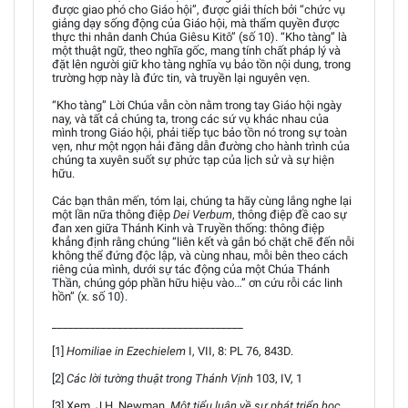
được giao phó cho Giáo hội”, được giải thích bởi “chức vụ
giảng dạy sống động của Giáo hội, mà thẩm quyền được
thực thi nhân danh Chúa Giêsu Kitô” (số 10). “Kho tàng” là
một thuật ngữ, theo nghĩa gốc, mang tính chất pháp lý và
đặt lên người giữ kho tàng nghĩa vụ bảo tồn nội dung, trong
trường hợp này là đức tin, và truyền lại nguyên vẹn.
“Kho tàng” Lời Chúa vẫn còn nằm trong tay Giáo hội ngày
nay, và tất cả chúng ta, trong các sứ vụ khác nhau của
mình trong Giáo hội, phải tiếp tục bảo tồn nó trong sự toàn
vẹn, như một ngọn hải đăng dẫn đường cho hành trình của
chúng ta xuyên suốt sự phức tạp của lịch sử và sự hiện
hữu.
Các bạn thân mến, tóm lại, chúng ta hãy cùng lắng nghe lại
một lần nữa thông điệp
Dei Verbum
, thông điệp đề cao sự
đan xen giữa Thánh Kinh và Truyền thống: thông điệp
khẳng định rằng chúng “liên kết và gắn bó chặt chẽ đến nỗi
không thể đứng độc lập, và cùng nhau, mỗi bên theo cách
riêng của mình, dưới sự tác động của một Chúa Thánh
Thần, chúng góp phần hữu hiệu vào…” ơn cứu rỗi các linh
hồn” (x. số 10).
___________________________________
[1]
Homiliae in Ezechielem
I, VII, 8: PL 76, 843D.
[2]
Các lời tường thuật trong Thánh Vịnh
103, IV, 1
[3] Xem. J.H. Newman,
Một tiểu luận về sự phát triển học