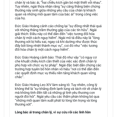
chân lý và bác ái, “hai chiều kích gắn bó mật thiết với nhau”.
Tuy nhiên, ngài thừa nhận rằng “sự căng thẳng biện chứng
thường nảy sinh giữa những yêu cầu của chân lý khách
quan và những mối quan tâm của bác ái” trong công việc
của họ.
Đức Giáo Hoàng cảnh cáo chống lại “sự đồng nhất thái quá
với những thăng trầm thường gặp của các tín hữu”. Ngài
giải thích: Điều này có thể dẫn đến “việc tương đối hóa
chân lý một cách nguy hiểm”. Ngài mô tả điều này là “lòng
thương xót bị hiểu sai, ngay cả khi dường như được thúc
đẩy bởi lòng nhiệt thành mục vụ”, coi đó như “việc tương
đối hóa chân lý một cách nguy hiểm”.
Đức Giáo Hoàng cảnh báo: Thái độ như vậy “có nguy cơ
che khuất chiều kích cần thiết của việc xác định chân lý
phù hợp với chức vụ tư pháp”. Ngài đặc biệt dẫn chứng các
trường hợp tuyên bố hôn nhân vô hiệu “nơi có thể dẫn đến
các quyết định mục vụ thiếu nền tảng khách quan vững
chắc”.
Đức Giáo Hoàng Leo XIV làm sáng tỏ: Tuy nhiên, công lý
không thể là “sự khẳng định lạnh lùng và tách rời về chân lý
mà không tính đến tất cả những gì tình yêu thương con
người đòi hỏi”. Ngài yêu cầu các thẩm phán không bỏ qua
“những mối quan tâm xuất phát từ lòng tôn trọng và lòng
thương xót”.
Lòng bác ái trong chân lý, vì sự cứu rỗi các linh hồn