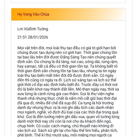
Hy Vọng Vào Chúa
Lm Vũđình Tường
21:51 28/01/2026
Mọi vật trên đời, mọi loài thụ tạo đều có giá trị giới hạn bởi
chúng được tạo dựng nên có giới hạn. Thời gian chúng tồn
tại bao lâu trên đời được Đấng Sáng Tạo nên chúng quyết
định sẵn. Dù chúng là đá tảng, núi cao, sông dài, rừng rậm,
hay samạc, tất cả đều có thời gian tồn tại. Ta không biết rõ
thời gian định sẵn chúng tồn tại bao lâu, nhưng ta tin ngày
loài thụ tạo biến mất trên đời đã được định sẵn. Có ngày
đến thì cũng có ngày ra đi. Lịch sử sáng tạo và lịch sử thế
giới thời cổ đại xác định hiểu biết đó. Trước đây có thời nơi
đó là biển khơi nay thành đất liền. Mỏ than ngày nay, thời xa
xưa từng là cánh rừng già cao thẳm. Gọi là thư viện nghe
thanh nhã nhưng thực chất là nấm mồ cất giữ bao thời đại
đã qua đi, nhiều đế chế đã sụp đổ. Ca tụng là hội trường
danh dự nhưng thực ra là nơi ghi dấu tích các danh nhân
mọi ngành, nghề, vô địch đủ loại của các thời đại trong quá
khứ. Gọi là đền tưởng niệm ghi dấu vua, quan võ tướng lừng
danh một thời nay chỉ còn là nơi cho du khách đến ngó,
chụp hình. Có cuộc cách mạng, chủ thuyết nào không đi
vào lịch sử. Sách sử ghi lại cho hậu thế tìm hiểu, phân tích,
phê bình. Thế kỉ thứ mười sáu, môi miệng mọi người ca