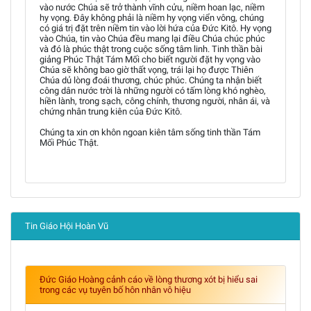
vào nước Chúa sẽ trở thành vĩnh cửu, niềm hoan lạc, niềm
hy vọng. Đây không phải là niềm hy vọng viển vông, chúng
có giá trị đặt trên niềm tin vào lời hứa của Đức Kitô. Hy vọng
vào Chúa, tin vào Chúa đều mang lại điều Chúa chúc phúc
và đó là phúc thật trong cuộc sống tâm linh. Tinh thần bài
giảng Phúc Thật Tám Mối cho biết người đặt hy vọng vào
Chúa sẽ không bao giờ thất vọng, trái lại họ được Thiên
Chúa dủ lòng đoái thương, chúc phúc. Chúng ta nhận biết
công dân nước trời là những người có tấm lòng khó nghèo,
hiền lành, trong sạch, công chính, thương người, nhân ái, và
chứng nhân trung kiên của Đức Kitô.
Chúng ta xin ơn khôn ngoan kiên tâm sống tinh thần Tám
Mối Phúc Thật.
Tin Giáo Hội Hoàn Vũ
Đức Giáo Hoàng cảnh cáo về lòng thương xót bị hiểu sai
trong các vụ tuyên bố hôn nhân vô hiệu