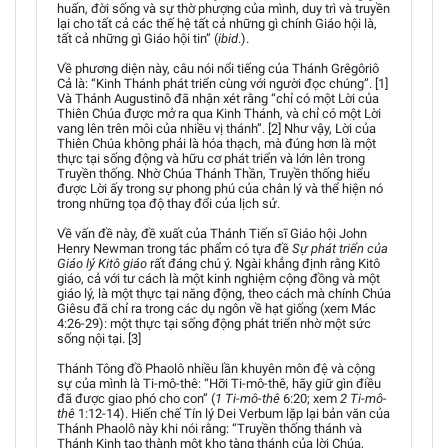
huấn, đời sống và sự thờ phượng của mình, duy trì và truyền
lại cho tất cả các thế hệ tất cả những gì chính Giáo hội là,
tất cả những gì Giáo hội tin” (
ibid
.).
Về phương diện này, câu nói nổi tiếng của Thánh Grêgôriô
Cả là: “Kinh Thánh phát triển cùng với người đọc chúng”. [1]
Và Thánh Augustinô đã nhận xét rằng “chỉ có một Lời của
Thiên Chúa được mở ra qua Kinh Thánh, và chỉ có một Lời
vang lên trên môi của nhiều vị thánh”. [2] Như vậy, Lời của
Thiên Chúa không phải là hóa thạch, mà đúng hơn là một
thực tại sống động và hữu cơ phát triển và lớn lên trong
Truyền thống. Nhờ Chúa Thánh Thần, Truyền thống hiểu
được Lời ấy trong sự phong phú của chân lý và thể hiện nó
trong những tọa độ thay đổi của lịch sử.
Về vấn đề này, đề xuất của Thánh Tiến sĩ Giáo hội John
Henry Newman trong tác phẩm có tựa đề
Sự phát triển của
Giáo lý Kitô giáo
rất đáng chú ý. Ngài khẳng định rằng Kitô
giáo, cả với tư cách là một kinh nghiệm cộng đồng và một
giáo lý, là một thực tại năng động, theo cách mà chính Chúa
Giêsu đã chỉ ra trong các dụ ngôn về hạt giống (xem Mác
4:26-29): một thực tại sống động phát triển nhờ một sức
sống nội tại. [3]
Thánh Tông đồ Phaolô nhiều lần khuyên môn đệ và cộng
sự của mình là Ti-mô-thê: “Hỡi Ti-mô-thê, hãy giữ gìn điều
đã được giao phó cho con” (
1 Ti-mô-thê
6:20; xem
2 Ti-mô-
thê
1:12-14). Hiến chế Tín lý Dei Verbum lặp lại bản văn của
Thánh Phaolô này khi nói rằng: “Truyền thống thánh và
Thánh Kinh tạo thành một kho tàng thánh của lời Chúa,