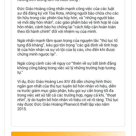
Đức Giáo Hoàng cũng nhấn mạnh công việc của các luật
sư đã đăng ký với Tòa Rota, những người bào chữa cho các
tín hữu trong các phiên tòa hủy hôn, và “những người bảo
vệ mối dây hôn nhân”, các giáo phẩm bảo vệ tính hợp lệ của
hôn nhân, cảnh báo họ chống lại “cách tiếp cận hoàn toàn
theo lối hành chính” đối với nhiệm vụ của mình.
Ngài nhấn mạnh tầm quan trọng của nguyên tắc “thủ tục tố
tụng đối kháng”, kêu gọi tôn trọng “các giả định về tính hợp
lệ của hôn nhân và sự vô tội của bị cáo, cho đến khi được
chứng minh ngược lại”.
Ngài cũng cảnh cáo về nguy cơ “thiên về sự bất bình đẳng
không công bằng trong việc xử lý những trường hợp tương
tự."
Ví dụ, Đức Giáo Hoàng Leo XIV đã dẫn chứng hình thức
ngắn gọn nhất của thủ tục tuyên bố hôn nhân vô hiệu, diễn
ra trước giám mục giáo phận, kêu gọi sự cẩn trọng tối đa
trong việc xét xử tất cả các trường hợp, ngay cả khi, “thoạt
nhìn”, lý do tuyên bố hôn nhân vô hiệu có vẻ rõ ràng. Thủ tục
này được Đức Giáo Hoàng Phanxicô thiết lập vào năm
2015.