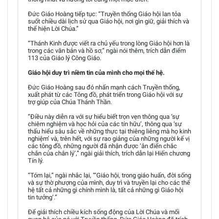
Đức Giáo Hoàng tiếp tục: “Truyền thống Giáo hội lan tỏa
suốt chiều dài lịch sử qua Giáo hội, nơi gìn giữ, giải thích và
thể hiện Lời Chúa.”
“Thánh Kinh được viết ra chủ yếu trong lòng Giáo hội hơn là
trong các văn bản và hồ sơ,” ngài nói thêm, trích dẫn điểm
113 của Giáo lý Công Giáo.
Giáo hội duy trì niềm tin của mình cho mọi thế hệ.
Đức Giáo Hoàng sau đó nhấn mạnh cách Truyền thống,
xuất phát từ các Tông đồ, phát triển trong Giáo hội với sự
trợ giúp của Chúa Thánh Thần.
“Điều này diễn ra với sự hiểu biết trọn vẹn thông qua ‘sự
chiêm nghiệm và học hỏi của các tín hữu’, thông qua ‘sự
thấu hiểu sâu sắc về những thực tại thiêng liêng mà họ kinh
nghiệm’ và, trên hết, với sự rao giảng của những người kế vị
các tông đồ, những người đã nhận được ‘ân điển chắc
chắn của chân lý’,” ngài giải thích, trích dẫn lại Hiến chương
Tín lý.
“Tóm lại,” ngài nhắc lại, “‘Giáo hội, trong giáo huấn, đời sống
và sự thờ phượng của mình, duy trì và truyền lại cho các thế
hệ tất cả những gì chính mình là, tất cả những gì Giáo hội
tin tưởng’.”
Để giải thích chiều kích sống động của Lời Chúa và mối