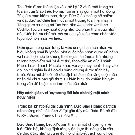
Tòa Rota được thành lập vào thế kỷ 12 và là một trong ba
tòa án của Giáo triều Rôma. Tòa án này gồm một hội đồng
20 giám mục kiểm toán, được Đức Giáo Hoàng bổ nhiệm
và đặt dưới sự điều hành của một trưởng tòa, hiện nay là
Tổng giám mục người Tây Ban Nha Alejandro Arellano
Cedillo. Tòa án này hoạt động như tòa phúc thẩm cao nhất
của Giáo hội và chủ yếu xét xử các yêu cầu công nhận việc
tuyên bố hôn nhân vô hiệu.
Điều quan trọng cần lưu ý là việc công nhận hôn nhân vô
hiệu không phải là ly hôn. Một cuộc hôn nhân được cử hành
và hoàn hợp hợp lệ không thể bị giải tán (ngoại trừ những
trường hợp hiếm hoi “vì đức tin”, theo đặc ân của Thánh
Phêrô hoặc Thánh Phaolô, khác với việc hủy hôn). Thay vào
đó, nó có nghĩa là đã có đủ bằng chứng được trình bày
trước Giáo hội để có thể xác định chắc chắn rằng cuộc hôn
nhân đó chưa bao giờ thực sự hiện hữu, do khiếm khuyết
trong vấn đề hoặc hình thức của hôn nhân.
Hãy cảnh giác với “sự tương đối hóa chân lý một cách
nguy hiểm”
Trong bài phát biểu dài của mình, Đức Giáo Hoàng đã trích
dẫn những nhà cải cách vĩ đại gần đây của Rota: Bê-nê-đíc-
tô XVI, Gio-an Phao-lô II và Pi-ô XII.
Đức Giáo Hoàng Leo XIV, bản thân là một chuyên gia về
luật Giáo hội, khẳng định rằng việc thực thi công lý là vấn
đề đạo đức, nhưng cũng đòi hỏi phải biết cách dung hòa