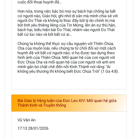
cuộc đối thoại huynh đệ…
Hơn nữa, trong việc bác bỏ mọi sự bách hại chống lại bất
cứ người nào, Giáo hội, ghi nhớ di sản mà mình chia sẻ với
người Do Thái và không bị thúc đẩy bởi lý do chính trị mà
bởi tình yêu thiêng liêng của Tin Mừng, lên án sự thù hận,
bách hại, biểu hiện bài Do Thái, nhắm vào người Do Thái
bất cứ lúc nào và bởi bất cứ ai…
Chúng ta không thể thực sự cầu nguyện với Thiên Chúa,
Cha của muôn loài, nếu chúng ta từ chối đối xử một cách
huynh đệ với bất cứ người nào, vì họ được tạo dựng theo
hình ảnh của Thiên Chúa. Mối quan hệ của con người với
Đức Chúa Cha và mối quan hệ của con người với anh em
mình gắn bó chặt chẽ đến nỗi Kinh Thánh nói rằng: "Ai
không yêu thương thì không biết Đức Chúa Trời" (
1 Ga
4:8).
Bài Giáo lý Hàng tuần của Đức Leo XIV: Mối quan hệ giữa
Thánh Kinh và Truyền thống
Vũ Văn An
17:13 28/01/2026