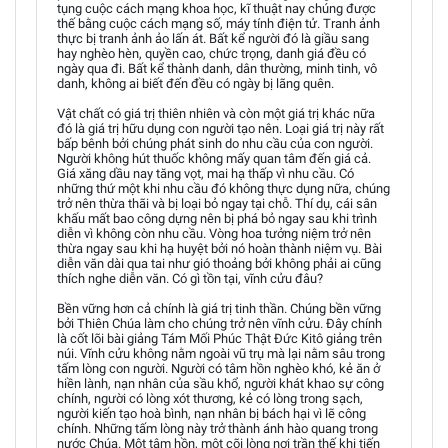
tụng cuộc cách mạng khoa học, kĩ thuật nay chúng được
thế bằng cuộc cách mạng số, máy tính điện tử. Tranh ảnh
thực bị tranh ảnh ảo lấn át. Bất kể người đó là giầu sang
hay nghèo hèn, quyền cao, chức trọng, danh giá đều có
ngày qua đi. Bất kể thành danh, dân thường, minh tinh, vô
danh, không ai biết đến đều có ngày bị lãng quên.
Vật chất có giá trị thiên nhiên và còn một giá trị khác nữa
đó là giá trị hữu dụng con người tạo nên. Loại giá trị này rất
bấp bênh bởi chúng phát sinh do nhu cầu của con người.
Người không hút thuốc không mấy quan tâm đến giá cả.
Giá xăng dầu nay tăng vọt, mai hạ thấp vì nhu cầu. Có
những thứ một khi nhu cầu đó không thực dụng nữa, chúng
trở nên thừa thãi và bị loại bỏ ngay tại chỗ. Thí dụ, cái sân
khấu mất bao công dựng nên bị phá bỏ ngay sau khi trình
diễn vì không còn nhu cầu. Vòng hoa tưởng niệm trở nên
thừa ngay sau khi hạ huyệt bởi nó hoàn thành niệm vụ. Bài
diễn văn dài qua tai như gió thoảng bởi không phải ai cũng
thích nghe diễn văn. Có gì tồn tại, vĩnh cửu đâu?
Bền vững hơn cả chính là giá trị tinh thần. Chúng bền vững
bởi Thiên Chúa làm cho chúng trở nên vĩnh cửu. Đây chính
là cốt lõi bài giảng Tám Mối Phúc Thật Đức Kitô giảng trên
núi. Vĩnh cửu không nằm ngoài vũ trụ mà lại nằm sâu trong
tấm lòng con người. Người có tâm hồn nghèo khó, kẻ ăn ở
hiền lành, nạn nhân của sầu khổ, người khát khao sự công
chính, người có lòng xót thương, kẻ có lòng trong sạch,
người kiến tạo hoà bình, nạn nhân bị bách hại vì lẽ công
chính. Những tấm lòng này trở thành ánh hào quang trong
nước Chúa. Một tâm hồn, một cõi lòng nơi trần thế khi tiến