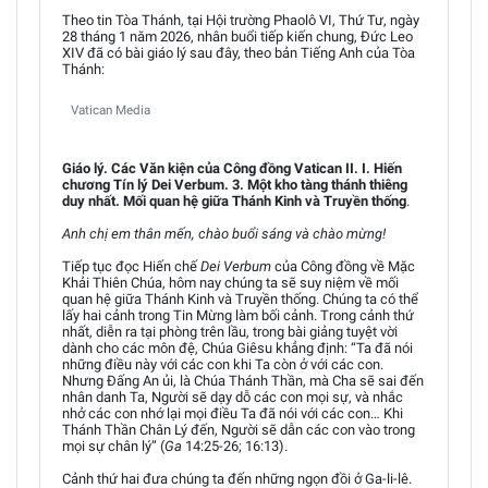
Theo tin Tòa Thánh, tại Hội trường Phaolô VI, Thứ Tư, ngày
28 tháng 1 năm 2026, nhân buổi tiếp kiến chung, Đức Leo
XIV đã có bài giáo lý sau đây, theo bản Tiếng Anh của Tòa
Thánh:
Vatican Media
Giáo lý. Các Văn kiện của Công đồng Vatican II. I. Hiến
chương Tín lý Dei Verbum. 3. Một kho tàng thánh thiêng
duy nhất. Mối quan hệ giữa Thánh Kinh và Truyền thống
.
Anh chị em thân mến, chào buổi sáng và chào mừng!
Tiếp tục đọc Hiến chế
Dei Verbum
của Công đồng về Mặc
Khải Thiên Chúa, hôm nay chúng ta sẽ suy niệm về mối
quan hệ giữa Thánh Kinh và Truyền thống. Chúng ta có thể
lấy hai cảnh trong Tin Mừng làm bối cảnh. Trong cảnh thứ
nhất, diễn ra tại phòng trên lầu, trong bài giảng tuyệt vời
dành cho các môn đệ, Chúa Giêsu khẳng định: “Ta đã nói
những điều này với các con khi Ta còn ở với các con.
Nhưng Đấng An ủi, là Chúa Thánh Thần, mà Cha sẽ sai đến
nhân danh Ta, Người sẽ dạy dỗ các con mọi sự, và nhắc
nhở các con nhớ lại mọi điều Ta đã nói với các con… Khi
Thánh Thần Chân Lý đến, Người sẽ dẫn các con vào trong
mọi sự chân lý” (
Ga
14:25-26; 16:13).
Cảnh thứ hai đưa chúng ta đến những ngọn đồi ở Ga-li-lê.