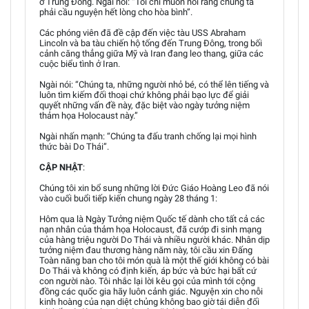
ở Trung Đông. Ngài nói: “Tôi chỉ muốn nói rằng chúng ta
phải cầu nguyện hết lòng cho hòa bình”.
Các phóng viên đã đề cập đến việc tàu USS Abraham
Lincoln và ba tàu chiến hộ tống đến Trung Đông, trong bối
cảnh căng thẳng giữa Mỹ và Iran đang leo thang, giữa các
cuộc biểu tình ở Iran.
Ngài nói: “Chúng ta, những người nhỏ bé, có thể lên tiếng và
luôn tìm kiếm đối thoại chứ không phải bạo lực để giải
quyết những vấn đề này, đặc biệt vào ngày tưởng niệm
thảm họa Holocaust này.”
Ngài nhấn mạnh: “Chúng ta đấu tranh chống lại mọi hình
thức bài Do Thái”.
CẬP NHẬT
:
Chúng tôi xin bổ sung những lời Đức Giáo Hoàng Leo đã nói
vào cuối buổi tiếp kiến chung ngày 28 tháng 1:
Hôm qua là Ngày Tưởng niệm Quốc tế dành cho tất cả các
nạn nhân của thảm họa Holocaust, đã cướp đi sinh mạng
của hàng triệu người Do Thái và nhiều người khác. Nhân dịp
tưởng niệm đau thương hàng năm này, tôi cầu xin Đấng
Toàn năng ban cho tôi món quà là một thế giới không có bài
Do Thái và không có định kiến, áp bức và bức hại bất cứ
con người nào. Tôi nhắc lại lời kêu gọi của mình tới cộng
đồng các quốc gia hãy luôn cảnh giác. Nguyện xin cho nỗi
kinh hoàng của nạn diệt chủng không bao giờ tái diễn đối