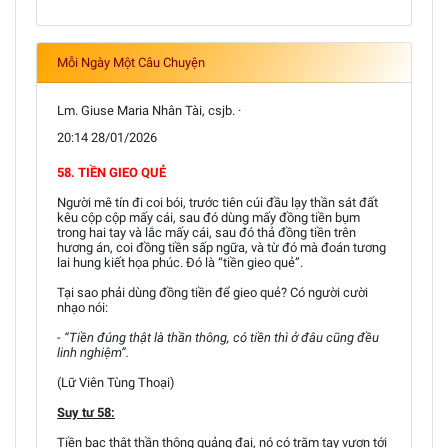
Mỗi Ngày Một Câu Chuyện
Lm. Giuse Maria Nhân Tài, csjb. ·
20:14 28/01/2026
58. TIỀN GIEO QUẺ
Người mê tín đi coi bói, trước tiên cúi đầu lạy thần sát đất
kêu cộp cộp mấy cái, sau đó dùng mấy đồng tiền bụm
trong hai tay và lắc mấy cái, sau đó thả đồng tiền trên
hương án, coi đồng tiền sấp ngữa, và từ đó mà đoán tương
lai hung kiết họa phúc. Đó là “tiền gieo quẻ”.
Tại sao phải dùng đồng tiền để gieo quẻ? Có người cười
nhạo nói:
- “Tiền đúng thật là thần thông, có tiền thì ở đâu cũng đều
linh nghiệm”.
(Lữ Viên Tùng Thoại)
Suy tư 58:
Tiền bạc thật thần thông quảng đại, nó có trăm tay vươn tới