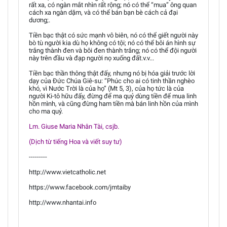
rất xa, có ngàn mắt nhìn rất rộng; nó có thể “mua” ông quan
cách xa ngàn dặm, và có thể bán bạn bè cách cả đại
dương;.
Tiền bạc thật có sức mạnh vô biên, nó có thể giết người này
bò tù người kia dù họ không có tội; nó có thể bôi án hình sự
trắng thành đen và bôi đen thành trắng; nó có thể đội người
này trên đầu và đạp người nọ xuống đất.v.v...
Tiền bạc thần thông thật đấy, nhưng nó bị hóa giải trước lời
dạy của Đức Chúa Giê-su: “Phúc cho ai có tinh thần nghèo
khó, vì Nước Trời là của họ” (Mt 5, 3), của họ tức là của
người Ki-tô hữu đấy, đừng để ma quỷ dùng tiền để mua linh
hồn mình, và cũng đừng ham tiền mà bán linh hồn của mình
cho ma quỷ.
Lm. Giuse Maria Nhân Tài, csjb.
(Dịch từ tiếng Hoa và viết suy tư)
---------
http://www.vietcatholic.net
https://www.facebook.com/jmtaiby
http://www.nhantai.info