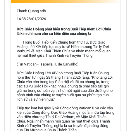
Thanh Quảng sdb
14:38 28/01/2026
Đức Giáo Hoàng phát biểu trong Buổi Tiếp Kiến: Lời Chúa
là kim chỉ nam cho sự hiện diện của chúng ta
Trong Buổi Tiếp Kiến Chung hôm thứ Tư, Đức Giáo
Hoàng Lêô XIV tiếp tục suy tư về Hiến chương Tín lý 'Dei
Verbum' về Mặc Khải Thiên Chúa và nhấn mạnh mối quan
hệ mật thiết giữa Thánh Kinh và Truyền Thống.
(Tin Vatican - Isabella H. de Carvalho)
Đức Giáo Hoàng Lêô XIV nói trong Buổi Tiếp Kiến Chung
hôm thứ Tư, ngày 28 tháng 1 năm 2026 rằng: “Kho tàng Lời
Chúa vẫn còn trong tay Giáo Hội và tất cả chúng ta, trong
các sứ vụ Giáo Hội khác nhau, chúng ta phải tiếp tục gìn
giữ nó trong sự toàn vẹn, như một ngôi sao dẫn đường cho
hành trình của chúng ta xuyên suốt qua sự phức tạp của
lịch sử và sự hiện hữu.”
Tiếp tục loạt bài giáo lý về Công đồng Vatican II và các văn
kiện của Công đồng, Đức Giáo Hoàng một lần nữa tập trung
vào Hiến chương Tín lý Dei Verbum, về Mặc Khải Thiên
Chúa. Ngài nhấn mạnh mối quan hệ mật thiết giữa Thánh
Kinh và Truyền Thống, nghĩa là sự truyền đạt sống động
của Tin Mừng qua Chúa Thánh Thần.