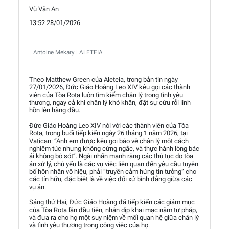
Vũ Văn An
13:52 28/01/2026
Antoine Mekary | ALETEIA
Theo Matthew Green của Aleteia, trong bản tin ngày
27/01/2026, Đức Giáo Hoàng Leo XIV kêu gọi các thành
viên của Tòa Rota luôn tìm kiếm chân lý trong tình yêu
thương, ngay cả khi chân lý khó khăn, đặt sự cứu rỗi linh
hồn lên hàng đầu.
Đức Giáo Hoàng Leo XIV nói với các thành viên của Tòa
Rota, trong buổi tiếp kiến ngày 26 tháng 1 năm 2026, tại
Vatican: “Anh em được kêu gọi bảo vệ chân lý một cách
nghiêm túc nhưng không cứng ngắc, và thực hành lòng bác
ái không bỏ sót”. Ngài nhấn mạnh rằng các thủ tục do tòa
án xử lý, chủ yếu là các vụ việc liên quan đến yêu cầu tuyên
bố hôn nhân vô hiệu, phải “truyền cảm hứng tin tưởng” cho
các tín hữu, đặc biệt là về việc đối xử bình đẳng giữa các
vụ án.
Sáng thứ Hai, Đức Giáo Hoàng đã tiếp kiến các giám mục
của Tòa Rota lần đầu tiên, nhân dịp khai mạc năm tư pháp,
và đưa ra cho họ một suy niệm về mối quan hệ giữa chân lý
và tình yêu thương trong công việc của họ.