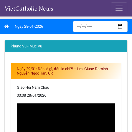
VietCatholic News
Ngày 28-01-2026
Phụng Vụ - Mục Vụ
Ngày 29/01: Đèn là gì, đấu là chi?! – Lm. Giuse Đaminh
Nguyễn Ngọc Tân, CP.
Giáo Hội Năm Châu
03:08 28/01/2026