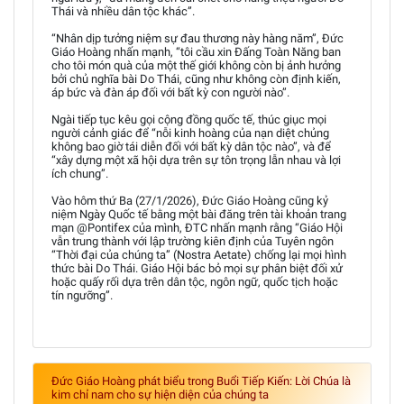
Thái và nhiều dân tộc khác”.
“Nhân dịp tưởng niệm sự đau thương này hàng năm”, Đức
Giáo Hoàng nhấn mạnh, “tôi cầu xin Đấng Toàn Năng ban
cho tôi món quà của một thế giới không còn bị ảnh hưởng
bởi chủ nghĩa bài Do Thái, cũng như không còn định kiến,
áp bức và đàn áp đối với bất kỳ con người nào”.
Ngài tiếp tục kêu gọi cộng đồng quốc tế, thúc giục mọi
người cảnh giác để “nỗi kinh hoàng của nạn diệt chủng
không bao giờ tái diễn đối với bất kỳ dân tộc nào”, và để
“xây dựng một xã hội dựa trên sự tôn trọng lẫn nhau và lợi
ích chung”.
Vào hôm thứ Ba (27/1/2026), Đức Giáo Hoàng cũng kỷ
niệm Ngày Quốc tế bằng một bài đăng trên tài khoản trang
mạn @Pontifex của mình, ĐTC nhấn mạnh rằng “Giáo Hội
vẫn trung thành với lập trường kiên định của Tuyên ngôn
“Thời đại của chúng ta” (Nostra Aetate) chống lại mọi hình
thức bài Do Thái. Giáo Hội bác bỏ mọi sự phân biệt đối xử
hoặc quấy rối dựa trên dân tộc, ngôn ngữ, quốc tịch hoặc
tín ngưỡng”.
Đức Giáo Hoàng phát biểu trong Buổi Tiếp Kiến: Lời Chúa là
kim chỉ nam cho sự hiện diện của chúng ta