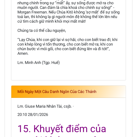
nhưng chính trong sự “mất” ấy, sự sống được mở ra cho
muôn người. Can đảm là chìa khoá cho chính sự sống!” -
Morgan Freeman. Nếu Chúa Kitô không ‘sợ mất’ để sự sống
toả lan, thì không lạ gì người môn đệ không thể lớn lên nếu
cứ tìm cách giữ mình khỏi mọi mất mát!
Chúng ta có thể cầu nguyện,
“Lạy Chúa, khi con giữ lại vì sợ hãi, cho con biết trao đi; khi
con khép lòng vì tổn thương, cho con biết mở ra; khi con
chùn bước vì mỏi gối, cho con biết đứng lên và đi tới!”,
Amen.
Lm. Minh Anh (Tgp. Huế)
Mỗi Ngày Một Câu Danh Ngôn Của Các Thánh
Lm. Giuse Maria Nhân Tài, csjb. ·
20:10 28/01/2026
15. Khuyết điểm của