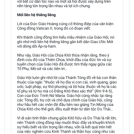
với bất cứ dân tộc nào và một xã hội được xây dựng trên
nền tảng tôn trọng lẫn nhau và lợi ích chung.
Mối liên hệ thiêng liêng
Lời của Đức Giáo Hoàng củng cố thông điệp của văn kiện
Công đồng Vatican II, trong đó có đoạn viết:
Khi thánh công đồng tìm hiểu mầu nhiệm của Giáo Hội, nó
ghi nhớ mối liên hệ thiêng liêng gắn kết dân Giao Ước Mới
với dòng dõi Áp-ra-ham.
Như vậy, Giáo Hội của Chúa Kitô thừa nhận rằng, theo ý
định cứu độ của Thiên Chúa, khởi đầu của đức tin và sự
tuyển chọn của Giáo Hội đã được tìm thấy ngay giữa các
Tổ Phụ, Mô-sê và các tiên tri…
Giáo Hội luôn ghi nhớ lời của Thánh Tông đồ về bà con thân
thuộc của ngài: “thuộc về họ địa vị con cái, vinh quang, giao
ước, luật pháp, sự thờ phượng và lời hứa; thuộc về họ là các
tổ phụ và từ họ mà có Đấng Kitô theo xác thịt” (
Rm
9:4-5),
Con của Đức Trinh Nữ Maria. Giáo hội cũng nhắc lại rằng
các Tông đồ, trụ cột và chỗ dựa chính của Giáo hội, cũng
như hầu hết các môn đệ đầu tiên rao giảng Tin Mừng của
Chúa Kitô cho thế giới, đều xuất thân từ dân tộc Do Thái…
Vì di sản tinh thần chung giữa Kitô hữu và Do Thái là rất lớn,
nên Thánh công đồng này muốn thúc đẩy và khuyến khích
sự hiểu biết và tôn trọng lẫn nhau, vốn là kết quả trên hết
của việc nghiên cứu Kinh Thánh và thần học cũng như các