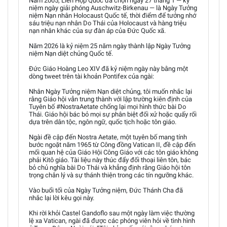
Năm 2005, Liên Hợp Quốc đã chọn ngày 27 tháng 1 — kỷ
niệm ngày giải phóng Auschwitz-Birkenau — là Ngày Tưởng
niệm Nạn nhân Holocaust Quốc tế, thời điểm để tưởng nhớ
sáu triệu nạn nhân Do Thái của Holocaust và hàng triệu
nạn nhân khác của sự đàn áp của Đức Quốc xã.
Năm 2026 là kỷ niệm 25 năm ngày thành lập Ngày Tưởng
niệm Nạn diệt chủng Quốc tế.
Đức Giáo Hoàng Leo XIV đã kỷ niệm ngày này bằng một
dòng tweet trên tài khoản Pontifex của ngài:
Nhân Ngày Tưởng niệm Nạn diệt chủng, tôi muốn nhắc lại
rằng Giáo hội vẫn trung thành với lập trường kiên định của
Tuyên bố #NostraAetate chống lại mọi hình thức bài Do
Thái. Giáo hội bác bỏ mọi sự phân biệt đối xử hoặc quấy rối
dựa trên dân tộc, ngôn ngữ, quốc tịch hoặc tôn giáo.
Ngài đề cập đến Nostra Aetate, một tuyên bố mang tính
bước ngoặt năm 1965 từ Công đồng Vatican II, đề cập đến
mối quan hệ của Giáo Hội Công Giáo với các tôn giáo không
phải Kitô giáo. Tài liệu này thúc đẩy đối thoại liên tôn, bác
bỏ chủ nghĩa bài Do Thái và khẳng định rằng Giáo hội tôn
trọng chân lý và sự thánh thiện trong các tín ngưỡng khác.
Vào buổi tối của Ngày Tưởng niệm, Đức Thánh Cha đã
nhắc lại lời kêu gọi này.
Khi rời khỏi Castel Gandoflo sau một ngày làm việc thường
lệ xa Vatican, ngài đã được các phóng viên hỏi về tình hình