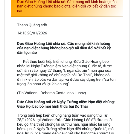
Đức Giáo Hoàng Lêô chia sẻ: Cầu mong nỗi kinh hoàng của
nạn diệt chủng không bao giờ tái diễn đối với bất kỳ dân tộc
nào
Thanh Quảng sdb
14:13 28/01/2026
Đức Giáo Hoàng Lêô chia sẻ: Cầu mong nỗi kinh hoàng
của nạn diệt chủng không bao giờ tái diễn đối với bất kỳ
dân tộc nào
Kết thúc buổi tiếp kiến chung, Đức Giáo Hoàng Lêô
nhắc lại Ngày Tưởng niệm Nạn diệt chủng Quốc tế, được
cử hành vào ngày 27 tháng 1, ngài cầu xin “món quà của
một thế giới không có chủ nghĩa bài Do Thái”, không có
định kiến, áp bức và đàn áp, và được xây dựng trên “sự tôn
trọng lẫn nhau và lợi ích chung”.
(Tin Vatican - Deborah Castellano Lubov)
Đức Giáo Hoàng nói về Ngày Tưởng niệm Nạn diệt chủng:
Giáo Hội bác bỏ mọi hình thức bài Do Thái
Trong buổi tiếp kiến chung hàng tuần vào sáng thứ Tư
28/1/2026, tại Vatican Đức Giáo Hoàng Lêô đã đưa ra lời
kêu gọi tha thiết chống lại sự thù hận, ngài nhắc lại rằng
hôm qua là Ngày Tưởng niệm Nạn diệt chủng Quốc tế, mà
ngài lưu ý, “đã mang đến cái chết cho hàng triệu người Do