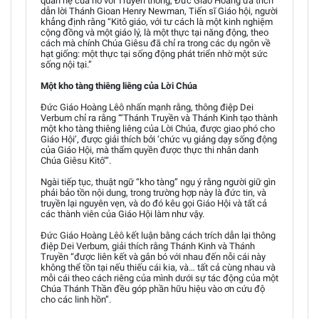
quan hệ của nó với Truyền thống, Đức Giáo Hoàng đã trích
dẫn lời Thánh Gioan Henry Newman, Tiến sĩ Giáo hội, người
khẳng định rằng “Kitô giáo, với tư cách là một kinh nghiệm
cộng đồng và một giáo lý, là một thực tại năng động, theo
cách mà chính Chúa Giêsu đã chỉ ra trong các dụ ngôn về
hạt giống: một thực tại sống động phát triển nhờ một sức
sống nội tại.”
Một kho tàng thiêng liêng của Lời Chúa
Đức Giáo Hoàng Lêô nhấn mạnh rằng, thông điệp Dei
Verbum chỉ ra rằng “‘Thánh Truyền và Thánh Kinh tạo thành
một kho tàng thiêng liêng của Lời Chúa, được giao phó cho
Giáo Hội’, được giải thích bởi ‘chức vụ giảng dạy sống động
của Giáo Hội, mà thẩm quyền được thực thi nhân danh
Chúa Giêsu Kitô’”.
Ngài tiếp tục, thuật ngữ “kho tàng” ngụ ý rằng người giữ gìn
phải bảo tồn nội dung, trong trường hợp này là đức tin, và
truyền lại nguyên vẹn, và do đó kêu gọi Giáo Hội và tất cả
các thành viên của Giáo Hội làm như vậy.
Đức Giáo Hoàng Lêô kết luận bằng cách trích dẫn lại thông
điệp Dei Verbum, giải thích rằng Thánh Kinh và Thánh
Truyền “được liên kết và gắn bó với nhau đến nỗi cái này
không thể tồn tại nếu thiếu cái kia, và… tất cả cùng nhau và
mỗi cái theo cách riêng của mình dưới sự tác động của một
Chúa Thánh Thần đều góp phần hữu hiệu vào ơn cứu độ
cho các linh hồn”.