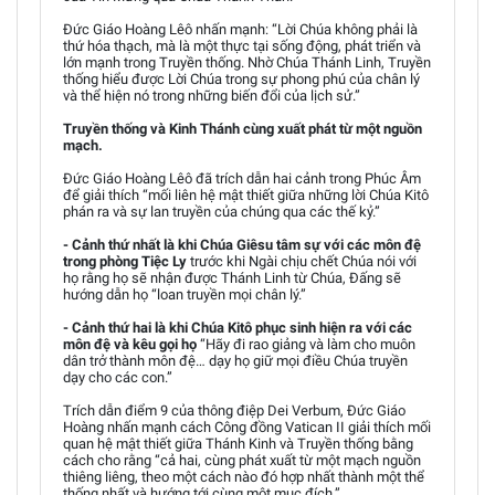
Đức Giáo Hoàng Lêô nhấn mạnh: “Lời Chúa không phải là
thứ hóa thạch, mà là một thực tại sống động, phát triển và
lớn mạnh trong Truyền thống. Nhờ Chúa Thánh Linh, Truyền
thống hiểu được Lời Chúa trong sự phong phú của chân lý
và thể hiện nó trong những biến đổi của lịch sử.”
Truyền thống và Kinh Thánh cùng xuất phát từ một nguồn
mạch.
Đức Giáo Hoàng Lêô đã trích dẫn hai cảnh trong Phúc Âm
để giải thích “mối liên hệ mật thiết giữa những lời Chúa Kitô
phán ra và sự lan truyền của chúng qua các thế kỷ.”
- Cảnh thứ nhất là khi Chúa Giêsu tâm sự với các môn đệ
trong phòng Tiệc Ly
trước khi Ngài chịu chết Chúa nói với
họ rằng họ sẽ nhận được Thánh Linh từ Chúa, Đấng sẽ
hướng dẫn họ “loan truyền mọi chân lý.”
- Cảnh thứ hai là khi Chúa Kitô phục sinh hiện ra với các
môn đệ và kêu gọi họ
“Hãy đi rao giảng và làm cho muôn
dân trở thành môn đệ… dạy họ giữ mọi điều Chúa truyền
dạy cho các con.”
Trích dẫn điểm 9 của thông điệp Dei Verbum, Đức Giáo
Hoàng nhấn mạnh cách Công đồng Vatican II giải thích mối
quan hệ mật thiết giữa Thánh Kinh và Truyền thống bằng
cách cho rằng “cả hai, cùng phát xuất từ một mạch nguồn
thiêng liêng, theo một cách nào đó hợp nhất thành một thể
thống nhất và hướng tới cùng một mục đích.”