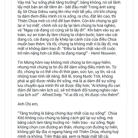
Vậy mà “sự sống phải tăng trưởng!”; bằng không, nó sẽ lãnh
lấy một bản án rất tiềm ẩn - bắt đầu mất! Trong ánh sáng
ấy, lời Chúa Giêsu vang lên như một tất yếu, chỉ khi chúng
ta dám đem điều mình có ra sống, ra cho, đặt lên cao, thì
Thiên Chúa mới có chỗ để ban thêm. Còn khi chúng ta giữ
lại vì ‘sợ mất’, chính nỗi sợ ấy lại làm chúng ta hoá nghèo,
và “Ngay cái đang có cũng sẽ bị lấy đi!”. Khi bám vào sự an
toàn, sự an toàn ấy làm chúng ta chậm bước; bám vào cái
đang có, cái đang có ấy khép lại cánh cửa của điều Chúa
muốn ban thêm. Và rồi, chúng ta không mất vì bị lấy đi, mà
mất vì không dám trao đi. “Điều ta bám chặt vào rốt cuộc
trở nên nặng hơn cả điều ta đang mang!” - Henri Nouwen.
Tin Mừng hôm nay không mời chúng ta tìm nguy hiểm,
nhưng mời chúng ta tin đủ để dám sống điều mình tin. Từ
đó, chúng ta có thể cho đi thời gian, sức lực, uy tín, và cả
những toan tính rất riêng. Bởi lẽ, trong Nước Trời, không
phải ai giữ được nhiều thì sống, mà là ai dám để sự sống
lưu chuyển qua mình thì sẽ được đầy hơn; “Ai không đủ can
đảm để làm nên lịch sử, sẽ trở thành đối tượng nghèo nàn
của lịch sử!” - Alfred Delp. “Vì ai đã có, thì được cho thêm!”.
Anh Chị em,
“Tăng trưởng là bằng chứng duy nhất của sự sống!”. Chúa
Kitô không cứu chúng ta bằng cách giữ lại sự sống, mà
bằng cách làm tăng trưởng nó - hiến trao - sự sống. Ngài
không chọn con đường an thân, nhưng con đường tự hiến;
không giữ lấy địa vị ngang hàng với Thiên Chúa, nhưng huỷ
mình ra không. Trên thập giá, xem ra Ngài mất tất cả,