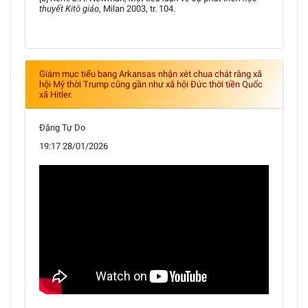
thuyết Kitô giáo
, Milan 2003, tr. 104.
Giám mục tiểu bang Arkansas nhận xét chua chát rằng xã
hội Mỹ thời Trump cũng gần như xã hội Đức thời tiền Quốc
xã Hitler.
Đặng Tự Do
19:17 28/01/2026