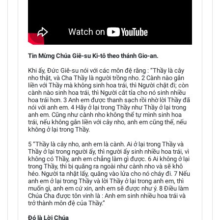
Tin Mừng Chúa Giê-su Ki-tô theo thánh Gio-an.
Khi ấy, Đức Giê-su nói với các môn đệ rằng : “Thầy là cây
nho thật, và Cha Thầy là người trồng nho. 2 Cành nào gắn
liền với Thầy mà không sinh hoa trái, thì Người chặt đi; còn
cành nào sinh hoa trái, thì Người cắt tỉa cho nó sinh nhiều
hoa trái hơn. 3 Anh em được thanh sạch rồi nhờ lời Thầy đã
nói với anh em. 4 Hãy ở lại trong Thầy như Thầy ở lại trong
anh em. Cũng như cành nho không thể tự mình sinh hoa
trái, nếu không gắn liền với cây nho, anh em cũng thế, nếu
không ở lại trong Thầy.
5 “Thầy là cây nho, anh em là cành. Ai ở lại trong Thầy và
Thầy ở lại trong người ấy, thì người ấy sinh nhiều hoa trái, vì
không có Thầy, anh em chẳng làm gì được. 6 Ai không ở lại
trong Thầy, thì bị quăng ra ngoài như cành nho và sẽ khô
héo. Người ta nhặt lấy, quăng vào lửa cho nó cháy đi. 7 Nếu
anh em ở lại trong Thầy và lời Thầy ở lại trong anh em, thì
muốn gì, anh em cứ xin, anh em sẽ được như ý. 8 Điều làm
Chúa Cha được tôn vinh là : Anh em sinh nhiều hoa trái và
trở thành môn đệ của Thầy.”
Đó là Lời Chúa