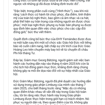
công thức cố định lại được đưa ra để thực hiện chúng, trái
ngược với những gì đã được khẳng định trước đó”.
“Đặc biệt, trong phần cuối cùng (“Hình thức”), sau khi nói
rằng ‘cách thức cử hành lời chúc phúc, địa điểm, tính thẩm
mỹ của toàn bộ nghi thức, bao gồm cả âm nhạc và ca hát,
phải thể hiện sự trân trọng của những người xin được chúc
phúc,’ một loại nghi thức phụng vụ hoặc bán phụng vụ được
quy định liên quan đến việc chúc phúc cho các cặp đôi
đồng giới,” bức thư viết thêm.
Quyết định công bố bức thư của ĐHY Fernández được đưa
ra một tuần sau khi một số chức sắc Giáo hội Đức nổi tiếng
bảo vệ cuốn cẩm nang, bất chấp sự chỉ trích của Đức Giáo
Hoàng Leo trên chuyến máy bay trở về từ chuyến đi châu
Phi hồi tháng Tư.
Đáp lại, Giám mục Georg Bätzing, người giám sát việc ban
hành các hướng dẫn này vào tháng 4 năm 2025 khi còn là
chủ tịch hội đồng giám mục Đức, khẳng định rằng chúng
không gây ra mối đe dọa nào đối với sự hiệp nhất của Giáo
hội.
Đức Giám Mục Bätzing, người đã phê duyệt các hướng dẫn
sử dụng trong giáo phận Limburg của mình vào tháng 7
năm 2025, cho biết tháng trước rằng “Mặc dù có những
quan điểm khác nhau về vấn đề này trong Giáo hội toàn
cầu, tôi tin rằng việc thực hành này trong Giáo phận
Limburg được thực hiện trong giới hạn có trách nhiệm. Nó
phục vụ người dân và, theo quan điểm của tôi, không gây