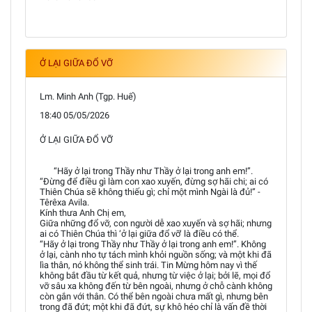
Ở LẠI GIỮA ĐỔ VỠ
Lm. Minh Anh (Tgp. Huế)
18:40 05/05/2026
Ở LẠI GIỮA ĐỔ VỠ
“Hãy ở lại trong Thầy như Thầy ở lại trong anh em!”.
“Đừng để điều gì làm con xao xuyến, đừng sợ hãi chi; ai có
Thiên Chúa sẽ không thiếu gì; chỉ một mình Ngài là đủ!” -
Têrêxa Avila.
Kính thưa Anh Chị em,
Giữa những đổ vỡ, con người dễ xao xuyến và sợ hãi; nhưng
ai có Thiên Chúa thì ‘ở lại giữa đổ vỡ’ là điều có thể.
“Hãy ở lại trong Thầy như Thầy ở lại trong anh em!”. Không
ở lại, cành nho tự tách mình khỏi nguồn sống; và một khi đã
lìa thân, nó không thể sinh trái. Tin Mừng hôm nay vì thế
không bắt đầu từ kết quả, nhưng từ việc ở lại; bởi lẽ, mọi đổ
vỡ sâu xa không đến từ bên ngoài, nhưng ở chỗ cành không
còn gắn với thân. Có thể bên ngoài chưa mất gì, nhưng bên
trong đã đứt; một khi đã đứt, sự khô héo chỉ là vấn đề thời