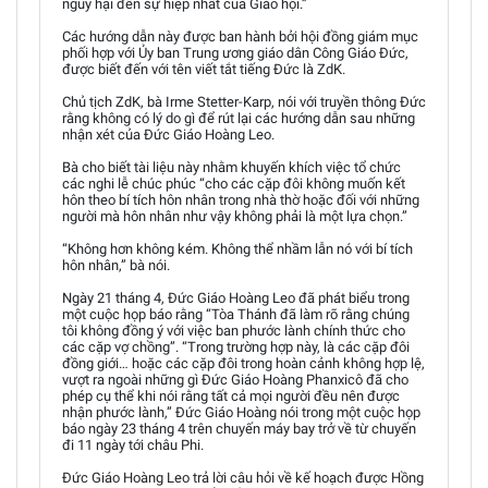
nguy hại đến sự hiệp nhất của Giáo hội.”
Các hướng dẫn này được ban hành bởi hội đồng giám mục
phối hợp với Ủy ban Trung ương giáo dân Công Giáo Đức,
được biết đến với tên viết tắt tiếng Đức là ZdK.
Chủ tịch ZdK, bà Irme Stetter-Karp, nói với truyền thông Đức
rằng không có lý do gì để rút lại các hướng dẫn sau những
nhận xét của Đức Giáo Hoàng Leo.
Bà cho biết tài liệu này nhằm khuyến khích việc tổ chức
các nghi lễ chúc phúc “cho các cặp đôi không muốn kết
hôn theo bí tích hôn nhân trong nhà thờ hoặc đối với những
người mà hôn nhân như vậy không phải là một lựa chọn.”
“Không hơn không kém. Không thể nhầm lẫn nó với bí tích
hôn nhân,” bà nói.
Ngày 21 tháng 4, Đức Giáo Hoàng Leo đã phát biểu trong
một cuộc họp báo rằng “Tòa Thánh đã làm rõ rằng chúng
tôi không đồng ý với việc ban phước lành chính thức cho
các cặp vợ chồng”. “Trong trường hợp này, là các cặp đôi
đồng giới… hoặc các cặp đôi trong hoàn cảnh không hợp lệ,
vượt ra ngoài những gì Đức Giáo Hoàng Phanxicô đã cho
phép cụ thể khi nói rằng tất cả mọi người đều nên được
nhận phước lành,” Đức Giáo Hoàng nói trong một cuộc họp
báo ngày 23 tháng 4 trên chuyến máy bay trở về từ chuyến
đi 11 ngày tới châu Phi.
Đức Giáo Hoàng Leo trả lời câu hỏi về kế hoạch được Hồng