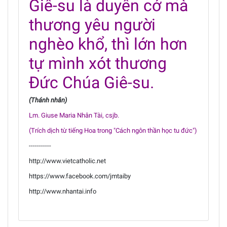
Giê-su là duyên cớ mà
thương yêu người
nghèo khổ, thì lớn hơn
tự mình xót thương
Đức Chúa Giê-su.
(Thánh nhân)
Lm. Giuse Maria Nhân Tài, csjb.
(Trích dịch từ tiếng Hoa trong "Cách ngôn thần học tu đức")
-----------
http://www.vietcatholic.net
https://www.facebook.com/jmtaiby
http://www.nhantai.info