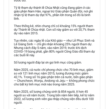
trước đó.
Tỷ lệ tham dự thánh lễ Chúa Nhật cũng đang giảm ở các
giáo phận Nam Hàn, ngoại trừ Giáo phận Quân đội, nơi ghi
nhận tỷ lệ tham dự đạt 97%, phần lớn trong số đó là binh
lính.
Theo thống kê, nhìn chung chỉ có khoảng 15% người tham
dự Thánh lễ Chúa nhật. Con số này giảm so với 20,7% tham
dự vào năm 2015.
Tuy nhiên, các ngày lễ của Kitô giáo — như Lễ Phục Sinh và
Lễ Giáng Sinh — chỉ ghi nhận khoảng 25% người tham dự.
Nhưng cách đây 5 năm, vào năm 2019, trước khi dịch
COVID-19 bùng phát, gần 80% người Công Giáo đã tham dự
các buổi lễ này.
Số lượng người đáp lại ơn gọi linh mục cũng giảm.
Năm 2025, cả nước chỉ phong chức cho 70 linh mục, giảm
so với 121 linh mục năm 2015, tương đương mức giảm
42,1%. Trong số 16 giáo phận trên cả nước, bốn giáo phận
— Chuncheon, Wonju, Andong và Jeju — không phong chức
cho bất kỳ linh mục mới nào trong năm 2025.
Năm 2025, số lượng chủng sinh là 854 người, ít hơn 45
người so với năm trước. Trong bốn năm liên tiếp, kể từ năm
2022, số lượng sinh viên gia nhập chủng viện đều dưới 100
người.