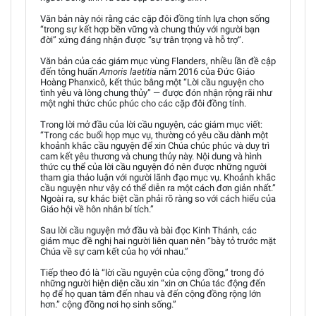
Văn bản này nói rằng các cặp đôi đồng tính lựa chọn sống
“trong sự kết hợp bền vững và chung thủy với người bạn
đời” xứng đáng nhận được “sự trân trọng và hỗ trợ”.
Văn bản của các giám mục vùng Flanders, nhiều lần đề cập
đến tông huấn
Amoris laetitia
năm 2016 của Đức Giáo
Hoàng Phanxicô, kết thúc bằng một “Lời cầu nguyện cho
tình yêu và lòng chung thủy” — được đón nhận rộng rãi như
một nghi thức chúc phúc cho các cặp đôi đồng tính.
Trong lời mở đầu của lời cầu nguyện, các giám mục viết:
“Trong các buổi họp mục vụ, thường có yêu cầu dành một
khoảnh khắc cầu nguyện để xin Chúa chúc phúc và duy trì
cam kết yêu thương và chung thủy này. Nội dung và hình
thức cụ thể của lời cầu nguyện đó nên được những người
tham gia thảo luận với người lãnh đạo mục vụ. Khoảnh khắc
cầu nguyện như vậy có thể diễn ra một cách đơn giản nhất.”
Ngoài ra, sự khác biệt cần phải rõ ràng so với cách hiểu của
Giáo hội về hôn nhân bí tích.”
Sau lời cầu nguyện mở đầu và bài đọc Kinh Thánh, các
giám mục đề nghị hai người liên quan nên “bày tỏ trước mặt
Chúa về sự cam kết của họ với nhau.”
Tiếp theo đó là “lời cầu nguyện của cộng đồng,” trong đó
những người hiện diện cầu xin “xin ơn Chúa tác động đến
họ để họ quan tâm đến nhau và đến cộng đồng rộng lớn
hơn.” cộng đồng nơi họ sinh sống.”