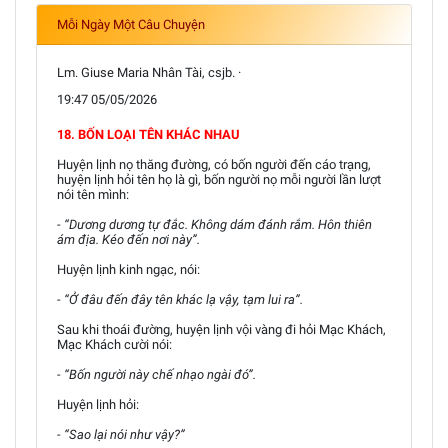
Mỗi Ngày Một Câu Chuyện
Lm. Giuse Maria Nhân Tài, csjb. ·
19:47 05/05/2026
18. BỐN LOẠI TÊN KHÁC NHAU
Huyện lịnh nọ thăng đường, có bốn người đến cáo trạng,
huyện lịnh hỏi tên họ là gì, bốn người nọ mỗi người lần lượt
nói tên mình:
- “Dương dương tự đắc. Không dám đánh rắm. Hôn thiên
ám địa. Kéo đến nơi này”.
Huyện lịnh kinh ngạc, nói:
- “Ở đâu đến đây tên khác lạ vậy, tạm lui ra”.
Sau khi thoái đường, huyện lịnh vội vàng đi hỏi Mạc Khách,
Mạc Khách cười nói:
- “Bốn người này chế nhạo ngài đó”.
Huyện lịnh hỏi:
- “Sao lại nói như vậy?”