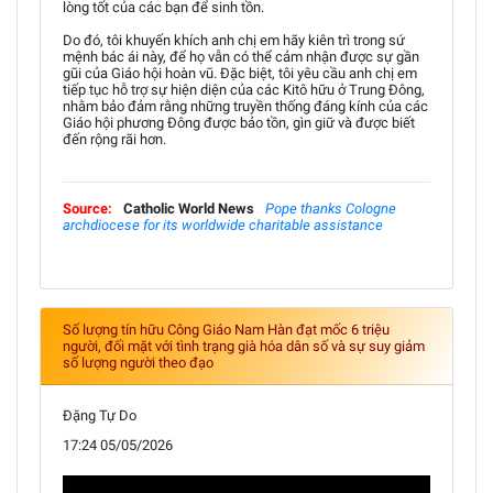
lòng tốt của các bạn để sinh tồn.
Do đó, tôi khuyến khích anh chị em hãy kiên trì trong sứ
mệnh bác ái này, để họ vẫn có thể cảm nhận được sự gần
gũi của Giáo hội hoàn vũ. Đặc biệt, tôi yêu cầu anh chị em
tiếp tục hỗ trợ sự hiện diện của các Kitô hữu ở Trung Đông,
nhằm bảo đảm rằng những truyền thống đáng kính của các
Giáo hội phương Đông được bảo tồn, gìn giữ và được biết
đến rộng rãi hơn.
Source:
Catholic World News
Pope thanks Cologne
archdiocese for its worldwide charitable assistance
Số lượng tín hữu Công Giáo Nam Hàn đạt mốc 6 triệu
người, đối mặt với tình trạng già hóa dân số và sự suy giảm
số lượng người theo đạo
Đặng Tự Do
17:24 05/05/2026