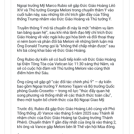
Ngoại trưởng Mỹ Marco Rubio sẽ gặp Đức Giáo Hoàng Lêô
XIV và Thủ tướng Giorgia Meloni trong chuyến thăm Ý vào
cuối tuần này, sau những lời chỉ trích gần đây của Tổng
thống Trump nhắm vào Đức Giáo Hoàng và Thủ tướng Ý.
Truyền thông Ý mô tả chuyến đi này là một “nhiệm vụ làm
tan băng quan hệ”, sau khi nhà lãnh đạo Mỹ chỉ trích Đức
Giáo Hoàng về việc ngài kêu gọi hòa bình và đối thoại thay
vì ném bom và phản đối bà Meloni về những bình luận mà
Ông Donald Trump gọi là “không thể chấp nhận được” sau
khi bà công khai bảo vệ Đức Giáo Hoàng.
Ông Rubio dự kiến sẽ có buổi tiếp kiến với Đức Giáo Hoàng
tại Điện Tông Tòa của Vatican lúc 11:30 sáng thứ Năm, và
sẽ có cuộc hội đàm với Thủ tướng Meloni vào cùng thời
điểm hôm thứ Sáu.
Ông cũng sẽ gặp gỡ “các đối tác chính phủ Ý” — dự kiến
bao gồm Ngoại trưởng Ý Antonio Tajani và Bộ trưởng Quốc
phòng Guido Crosetto — trong nỗ lực “thúc đẩy quan hệ
song phương và thống nhất về các thách thức toàn cầu”,
theo một tuyên bố chính thức của Bộ Ngoại Giao Mỹ.
Trước đó, Rubio đã gặp Đức Giáo Hoàng Lêô cùng với Phó
Tổng thống JD Vance vào tháng 5 năm 2025 sau Thánh lễ
nhậm chức của Đức Giáo Hoàng tại Quảng trường Thánh
Phêrô. Chuyến thăm Ý gần đây nhất của ông là vào tháng 2,
khi ông và Vance gặp Meloni bên lề Thế vận hội Mùa đông.