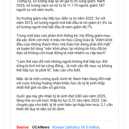
Tương tự, số lượng đáp lại ơn gọi tu trì cũng giảm. Năm
2025, số lượng nam và nữ tu là 11.170 người, giảm 187
người so với năm trước.
Xu hướng giảm này tiếp tục diễn ra từ năm 2022. So với
năm 2015, số lượng người mới bắt đầu là nữ giảm 61,5% và
số lượng người mới bắt đầu là nam giảm 40,7%.
Trong một báo cáo phân tích thống kê, hội đồng giám mục
đã xác định cột mốc 6 triệu tín hữu Công Giáo là “điểm khởi
đầu của những thách thức mà Giáo hội đang phải đối mặt”
và tuyên bố rằng “việc khôi phục lại những tín hữu đã bỏ
đạo và không còn hoạt động là một nhiệm vụ cấp bách”.
“Làm thế nào để mời những người không thể tiếp tục đời
sống bí tích trở lại cộng đồng... là một vấn đề mục vụ không
thể tiếp tục bị phớt lờ”, báo cáo cho biết.
Mặc dù là một cường quốc kinh tế, Nam Hàn đang đối mặt
với cuộc khủng hoảng nhân khẩu học do tỷ lệ sinh thấp
nhất thế giới và dân số già hóa.
Quốc gia này ghi nhận tỷ lệ sinh đạt 0,80 vào năm 2025,
tăng nhẹ so với mức thấp kỷ lục 0,72 vào năm 2023. Các
chuyên gia cho biết, tỷ lệ sinh hiện tại thấp hơn mức 2,1 cần
thiết để duy trì dân số ổn định.
Source:
UCANews
Korean Catholics hit 6 million,