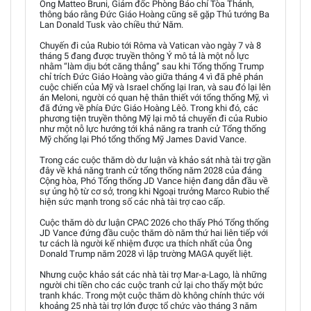
Ông Matteo Bruni, Giám đốc Phòng Báo chí Tòa Thánh,
thông báo rằng Đức Giáo Hoàng cũng sẽ gặp Thủ tướng Ba
Lan Donald Tusk vào chiều thứ Năm.
Chuyến đi của Rubio tới Rôma và Vatican vào ngày 7 và 8
tháng 5 đang được truyền thông Ý mô tả là một nỗ lực
nhằm “làm dịu bớt căng thẳng” sau khi Tổng thống Trump
chỉ trích Đức Giáo Hoàng vào giữa tháng 4 vì đã phê phán
cuộc chiến của Mỹ và Israel chống lại Iran, và sau đó lại lên
án Meloni, người có quan hệ thân thiết với tổng thống Mỹ, vì
đã đứng về phía Đức Giáo Hoàng Lêô. Trong khi đó, các
phương tiện truyền thông Mỹ lại mô tả chuyến đi của Rubio
như một nỗ lực hướng tới khả năng ra tranh cử Tổng thống
Mỹ chống lại Phó tổng thống Mỹ James David Vance.
Trong các cuộc thăm dò dư luận và khảo sát nhà tài trợ gần
đây về khả năng tranh cử tổng thống năm 2028 của đảng
Cộng hòa, Phó Tổng thống JD Vance hiện đang dẫn đầu về
sự ủng hộ từ cơ sở, trong khi Ngoại trưởng Marco Rubio thể
hiện sức mạnh trong số các nhà tài trợ cao cấp.
Cuộc thăm dò dư luận CPAC 2026 cho thấy Phó Tổng thống
JD Vance đứng đầu cuộc thăm dò năm thứ hai liên tiếp với
tư cách là người kế nhiệm được ưa thích nhất của Ông
Donald Trump năm 2028 vì lập trường MAGA quyết liệt.
Nhưng cuộc khảo sát các nhà tài trợ Mar-a-Lago, là những
người chi tiền cho các cuộc tranh cử lại cho thấy một bức
tranh khác. Trong một cuộc thăm dò không chính thức với
khoảng 25 nhà tài trợ lớn được tổ chức vào tháng 3 năm