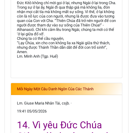
Đức Kitô không chỉ mời gọi ở lại, nhưng Ngài ở lại trong Cha.
Trong sự ở lại ấy, Ngài đi qua thập giá mà không lìa, đón
nhận mọi cắt tỉa mà không mất sự sống. Vì thế, ở lại không
còn là nỗ lực của con người, nhưng là được đưa vào tương
quan của Con với Cha. “Thiên Chúa đã trở nên người để con
người được tham dự vào sự sống của Thiên Chúa!” -
Athanasiô. Chỉ khi cắm lều trong Ngài, chúng ta mới có thể
‘ở lại giữa đổ vỡ’.
Chúng ta có thể cầu nguyện,
“Lạy Chúa, xin cho con không lìa xa Ngài giữa thử thách,
nhưng được Thánh Thần dẫn dắt để đời con trổ sinh!”,
Amen.
Lm. Minh Anh (Tgp. Huế)
Mỗi Ngày Một Câu Danh Ngôn Của Các Thánh
Lm. Giuse Maria Nhân Tài, csjb. ·
19:41 05/05/2026
14. Vì yêu Đức Chúa