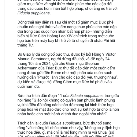
giám mục Đức về nghi thức chúc phúc cho các cặp đôi
trong các cuộc hôn nhân bất hợp pháp, cho rằng nó trái với
Fiducia supplicans
.
Động thái này diễn ra sau khi một số giám mục Đức phê
chuẩn các nghi thức và cẩm nang chúc phúc cho các cặp
đôi trong các cuộc hôn nhân bất hợp pháp - những diễn
biến bị Đức Giáo Hoàng Leo XIV chỉ trích trong một cuộc
họp báo trên máy bay khi trở về từ chuyến đi châu Phi hồi
tháng Tư.
Bộ Giáo lý đã công bố bức thư, được ký bởi Hồng Y Víctor
Manuel Fernández, người đứng đầu bộ, và đề ngày 24
tháng 10 năm 2024, gửi cho Giám mục Stephan
Ackermann của Trier. Bức thư đề cập đến một cuốn cẩm
nang được gửi đến Rome như một phần của cuốn sách
hướng dẫn “Phước lành cho các cặp đôi yêu thương nhau”,
dự kiến sẽ được Hội đồng Giám mục Đức bỏ phiếu vào
cuối năm đó.
Bức thư trích dẫn đoạn 11 của
Fiducia supplicans
, trong đó
nói rằng “Giáo hội không có quyền ban phước lành phụng
vụ khi điều đó bằng cách nào đó mang lại hình thức hợp
pháp hóa về mặt đạo đức cho một sự kết hợp tự cho là hôn
nhân hoặc cho một hành vi tình dục ngoài hôn nhân”.
Trích dẫn lại cuốn
Fiducia supplicans
, bức thư bổ sung
rằng “với những lời chúc phúc như vậy, ‘không có ý định hợp
thức hóa điều gì, mà chỉ là mở lòng mình ra với Chúa’ (số
40), cũng không phải để ‘phê chuẩn… bất cứ điều gì’ (số