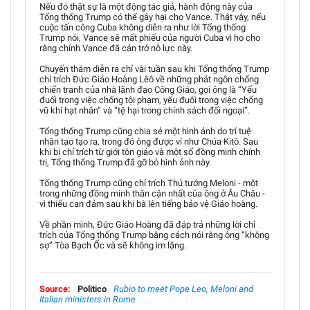
Nếu đó thật sự là một động tác giả, hành động này của
Tổng thống Trump có thể gây hại cho Vance. Thật vậy, nếu
cuộc tấn công Cuba không diễn ra như lời Tổng thống
Trump nói, Vance sẽ mất phiếu của người Cuba vì họ cho
rằng chính Vance đã cản trở nỗ lực này.
Chuyến thăm diễn ra chỉ vài tuần sau khi Tổng thống Trump
chỉ trích Đức Giáo Hoàng Lêô về những phát ngôn chống
chiến tranh của nhà lãnh đạo Công Giáo, gọi ông là “Yếu
đuối trong việc chống tội phạm, yếu đuối trong việc chống
vũ khí hạt nhân” và “tệ hại trong chính sách đối ngoại”.
Tổng thống Trump cũng chia sẻ một hình ảnh do trí tuệ
nhân tạo tạo ra, trong đó ông được ví như Chúa Kitô. Sau
khi bị chỉ trích từ giới tôn giáo và một số đồng minh chính
trị, Tổng thống Trump đã gỡ bỏ hình ảnh này.
Tổng thống Trump cũng chỉ trích Thủ tướng Meloni - một
trong những đồng minh thân cận nhất của ông ở Âu Châu -
vì thiếu can đảm sau khi bà lên tiếng bảo vệ Giáo hoàng.
Về phần mình, Đức Giáo Hoàng đã đáp trả những lời chỉ
trích của Tổng thống Trump bằng cách nói rằng ông “không
sợ” Tòa Bạch Ốc và sẽ không im lặng.
Source:
Politico
Rubio to meet Pope Leo, Meloni and
Italian ministers in Rome