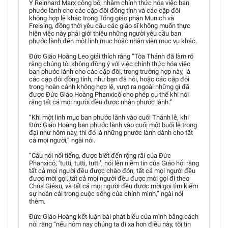
Y Reinhard Marx công bố, nhằm chính thức hóa việc ban
phước lành cho các cặp đôi đồng tính và các cặp đôi
không hợp lệ khác trong Tổng giáo phận Munich và
Freising, đồng thời yêu cầu các giáo sĩ không muốn thực
hiện việc này phải giới thiệu những người yêu cầu ban
phước lành đến một linh mục hoặc nhân viên mục vụ khác.
Đức Giáo Hoàng Leo giải thích rằng “Tòa Thánh đã làm rõ
rằng chúng tôi không đồng ý với việc chính thức hóa việc
ban phước lành cho các cặp đôi, trong trường hợp này, là
các cặp đôi đồng tính, như bạn đã hỏi, hoặc các cặp đôi
trong hoàn cảnh không hợp lệ, vượt ra ngoài những gì đã
được Đức Giáo Hoàng Phanxicô cho phép cụ thể khi nói
rằng tất cả mọi người đều được nhận phước lành.”
“Khi một linh mục ban phước lành vào cuối Thánh lễ, khi
Đức Giáo Hoàng ban phước lành vào cuối một buổi lễ trọng
đại như hôm nay, thì đó là những phước lành dành cho tất
cả mọi người,” ngài nói.
“Câu nói nổi tiếng, được biết đến rộng rãi của Đức
Phanxicô, ‘tutti, tutti, tutti’, nói lên niềm tin của Giáo hội rằng
tất cả mọi người đều được chào đón, tất cả mọi người đều
được mời gọi, tất cả mọi người đều được mời gọi đi theo
Chúa Giêsu, và tất cả mọi người đều được mời gọi tìm kiếm
sự hoán cải trong cuộc sống của chính mình,” ngài nói
thêm.
Đức Giáo Hoàng kết luận bài phát biểu của mình bằng cách
nói rằng “nếu hôm nay chúng ta đi xa hơn điều này, tôi tin