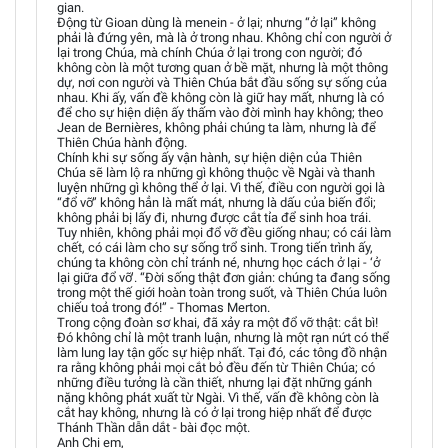
gian.
Động từ Gioan dùng là menein - ở lại; nhưng “ở lại” không
phải là đứng yên, mà là ở trong nhau. Không chỉ con người ở
lại trong Chúa, mà chính Chúa ở lại trong con người; đó
không còn là một tương quan ở bề mặt, nhưng là một thông
dự, nơi con người và Thiên Chúa bắt đầu sống sự sống của
nhau. Khi ấy, vấn đề không còn là giữ hay mất, nhưng là có
để cho sự hiện diện ấy thấm vào đời mình hay không; theo
Jean de Bernières, không phải chúng ta làm, nhưng là để
Thiên Chúa hành động.
Chính khi sự sống ấy vận hành, sự hiện diện của Thiên
Chúa sẽ làm lộ ra những gì không thuộc về Ngài và thanh
luyện những gì không thể ở lại. Vì thế, điều con người gọi là
“đổ vỡ” không hẳn là mất mát, nhưng là dấu của biến đổi;
không phải bị lấy đi, nhưng được cắt tỉa để sinh hoa trái.
Tuy nhiên, không phải mọi đổ vỡ đều giống nhau; có cái làm
chết, có cái làm cho sự sống trổ sinh. Trong tiến trình ấy,
chúng ta không còn chỉ tránh né, nhưng học cách ở lại - ‘ở
lại giữa đổ vỡ’. “Đời sống thật đơn giản: chúng ta đang sống
trong một thế giới hoàn toàn trong suốt, và Thiên Chúa luôn
chiếu toả trong đó!” - Thomas Merton.
Trong cộng đoàn sơ khai, đã xảy ra một đổ vỡ thật: cắt bì!
Đó không chỉ là một tranh luận, nhưng là một rạn nứt có thể
làm lung lay tận gốc sự hiệp nhất. Tại đó, các tông đồ nhận
ra rằng không phải mọi cắt bỏ đều đến từ Thiên Chúa; có
những điều tưởng là cần thiết, nhưng lại đặt những gánh
nặng không phát xuất từ Ngài. Vì thế, vấn đề không còn là
cắt hay không, nhưng là có ở lại trong hiệp nhất để được
Thánh Thần dẫn dắt - bài đọc một.
Anh Chị em,