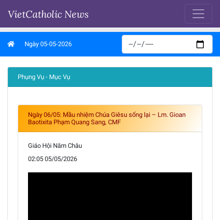
VietCatholic News
Ngày 05-05-2026
Phụng Vụ - Mục Vụ
Ngày 06/05: Mầu nhiệm Chúa Giêsu sống lại – Lm. Gioan
Baotixita Phạm Quang Sang, CMF
Giáo Hội Năm Châu
02:05 05/05/2026