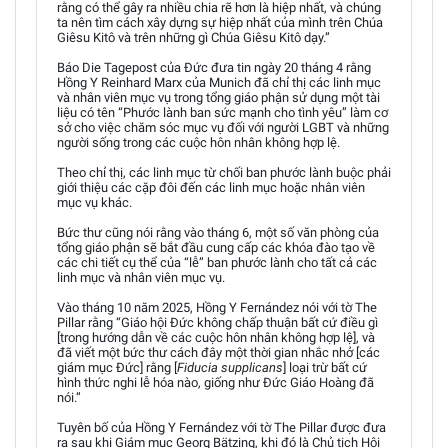
rằng có thể gây ra nhiều chia rẽ hơn là hiệp nhất, và chúng
ta nên tìm cách xây dựng sự hiệp nhất của mình trên Chúa
Giêsu Kitô và trên những gì Chúa Giêsu Kitô dạy.”
Báo Die Tagepost của Đức đưa tin ngày 20 tháng 4 rằng
Hồng Y Reinhard Marx của Munich đã chỉ thị các linh mục
và nhân viên mục vụ trong tổng giáo phận sử dụng một tài
liệu có tên “Phước lành ban sức mạnh cho tình yêu” làm cơ
sở cho việc chăm sóc mục vụ đối với người LGBT và những
người sống trong các cuộc hôn nhân không hợp lệ.
Theo chỉ thị, các linh mục từ chối ban phước lành buộc phải
giới thiệu các cặp đôi đến các linh mục hoặc nhân viên
mục vụ khác.
Bức thư cũng nói rằng vào tháng 6, một số văn phòng của
tổng giáo phận sẽ bắt đầu cung cấp các khóa đào tạo về
các chi tiết cụ thể của “lễ” ban phước lành cho tất cả các
linh mục và nhân viên mục vụ.
Vào tháng 10 năm 2025, Hồng Y Fernández nói với tờ The
Pillar rằng “Giáo hội Đức không chấp thuận bất cứ điều gì
[trong hướng dẫn về các cuộc hôn nhân không hợp lệ], và
đã viết một bức thư cách đây một thời gian nhắc nhở [các
giám mục Đức] rằng [
Fiducia supplicans
] loại trừ bất cứ
hình thức nghi lễ hóa nào, giống như Đức Giáo Hoàng đã
nói.”
Tuyên bố của Hồng Y Fernández với tờ The Pillar được đưa
ra sau khi Giám mục Georg Bätzing, khi đó là Chủ tịch Hội