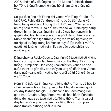
2026, nhóm này đã ủng hộ áp đảo Marco Rubio khi được
hỏi Tổng thống Trump nên ủng hộ ai làm tổng thống năm
2028.
Sự gia tăng ủng hộ: Trong khi Vance vẫn là người dẫn đầu
tại CPAC, Rubio đã đạt được những bước tiến đáng kể
trong bảng xếp hạng không chính thức năm 2026 so với
những năm trước. Cuộc đối đầu Vance và Rubio ngày càng
được nhìn nhận qua lăng kính vai trò của họ trong chính
quyền, đặc biệt là trong cuộc xung đột đang diễn ra với Iran.
Rubio đã thể hiện lập trường cứng rắn và nổi bật trong vai
trò Ngoại trưởng, trong khi Vance duy trì lập trường MAGA
quyết liệt, không muốn dính líu vào các cuộc phiên lưu
nước ngoài.
Đáng chú ý là Rubio được tường trình đã tuyên bố sẽ không
tranh cử. Tuy nhiên, lập trường này có thể thay đổi vì Tổng
thống Trump nhiều lần công khai chỉ trích Vance và các
cuộc thăm dò gần đây cho thấy sự ủng hộ dành cho Vance
đang ngày càng giảm xuống trong giới cử tri Công Giáo và
người Cuba.
Hôm Thứ Bẩy, 02 Tháng Năm, Tổng thống Trump đã bộc lộ
ý kiến nhanh chóng tiếp quản Cuba. Mặc dù, nhiều người
coi đây là động tác giả. Tư lệnh Vệ binh Cách mạng Hồi
giáo Iran, Chuẩn tướng Ahmad Vahidi, ban hành lệnh báo
động đỏ ngay sau tuyên bố của Tổng thống Trump và coi
đây là một động tác giả tiên báo Tổng thống Trump sẽ
đánh Iran chứ không phải là Cuba.