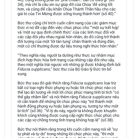
34), mà chỉ là cầu xin sự giúp đỡ của Chúa ‘để sống tốt
hơn, và cũng để cầu khẩn Chúa Thánh Thần hầu cho các
giá trị của Tin Mừng được sống trung thành hơn’ (số 40).”
Bức thư cũng chỉ trích cuốn cẩm nang của các giám mục
Đức vì nó đề cập đến việc chúc phúc cho “‘một sự kết hợp’
và ‘một sự quy định chính thức’ của các linh mục đối với
các cặp đôi yêu nhau ngoài hôn nhân, do đó cũng trở thành
đối tượng của một ‘lời tán tụng’ chân thành và đúng đắn,
một cử chỉ thường được dự liệu trong nghi thức hôn nhân.”
“Theo nghĩa này, người ta dường như thực sự nhằm mục
đích hợp thức hóa tình trạng của những cặp đôi như vậy,
theo một nghĩa trái ngược với những gì được khẳng định bởi
Fiducia supplicans
,” bức thư của Bộ Giáo lý Đức tin bổ
sung.
Bức thư sau đó giải thích rằng
Fiducia supplicans
loại trừ
bất cứ loại nghi thức phụng vụ hoặc lời chúc phúc nào có
thể tạo ấn tượng về một lời chúc phúc mang tính bí tích “có
thể gây nhầm lẫn” và nói thêm rằng
Fiducia supplicans
nêu
rõ cần tránh để những lời chúc phúc này “trở thành một
hành động phụng vụ hoặc bán phụng vụ, tương tự như một
bí tích” (số 36). “Vì lý do này, người ta không được khuyến
khích cũng không được cung cấp nghi thức chúc phúc cho
các cặp vợ chồng trong tình trạng không hợp lệ” (số 38).
Bức thư nói thêm rằng trong khi cuốn cẩm nang nói về “sự
tự phát và tự do” trong những lời chúc phúc này, “thì một