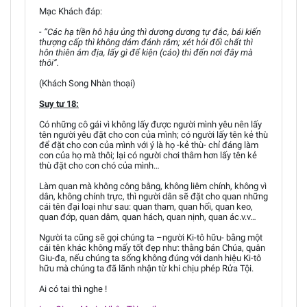
Mạc Khách đáp:
- “Các hạ tiền hô hậu ủng thì dương dương tự đắc, bái kiến
thượng cấp thì không dám đánh rắm; xét hỏi đối chất thì
hôn thiên ám địa, lấy gì để kiện (cáo) thì đến nơi đây mà
thôi”.
(Khách Song Nhàn thoại)
Suy tư 18:
Có những cô gái vì không lấy được người mình yêu nên lấy
tên người yêu đặt cho con của mình; có người lấy tên kẻ thù
để đặt cho con của mình với ý là họ -kẻ thù- chỉ đáng làm
con của họ mà thôi; lại có người chơi thâm hơn lấy tên kẻ
thù đặt cho con chó của mình…
Làm quan mà không công bằng, không liêm chính, không vì
dân, không chính trực, thì người dân sẽ đặt cho quan những
cái tên đại loại như sau: quan tham, quan hối, quan keo,
quan đớp, quan dâm, quan hách, quan nịnh, quan ác.v.v…
Người ta cũng sẽ gọi chúng ta –người Ki-tô hữu- bằng một
cái tên khác không mấy tốt đẹp như: thằng bán Chúa, quân
Giu-đa, nếu chúng ta sống không đúng với danh hiệu Ki-tô
hữu mà chúng ta đã lãnh nhận từ khi chịu phép Rửa Tội.
Ai có tai thì nghe !