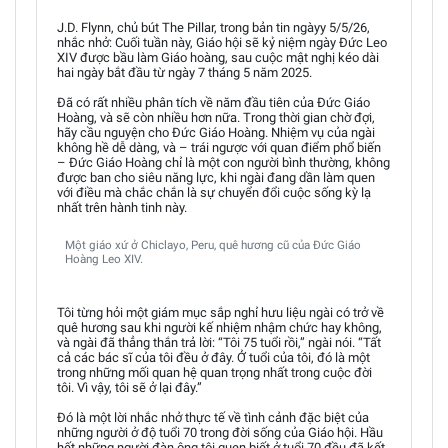
J.D. Flynn, chủ bút The Pillar, trong bản tin ngàyy 5/5/26,
nhắc nhở: Cuối tuần này, Giáo hội sẽ kỷ niệm ngày Đức Leo
XIV được bầu làm Giáo hoàng, sau cuộc mật nghị kéo dài
hai ngày bắt đầu từ ngày 7 tháng 5 năm 2025.
Đã có rất nhiều phân tích về năm đầu tiên của Đức Giáo
Hoàng, và sẽ còn nhiều hơn nữa. Trong thời gian chờ đợi,
hãy cầu nguyện cho Đức Giáo Hoàng. Nhiệm vụ của ngài
không hề dễ dàng, và – trái ngược với quan điểm phổ biến
– Đức Giáo Hoàng chỉ là một con người bình thường, không
được ban cho siêu năng lực, khi ngài đang dần làm quen
với điều mà chắc chắn là sự chuyển đổi cuộc sống kỳ lạ
nhất trên hành tinh này.
Một giáo xứ ở Chiclayo, Peru, quê hương cũ của Đức Giáo
Hoàng Leo XIV.
Tôi từng hỏi một giám mục sắp nghỉ hưu liệu ngài có trở về
quê hương sau khi người kế nhiệm nhậm chức hay không,
và ngài đã thẳng thắn trả lời: “Tôi 75 tuổi rồi,” ngài nói. “Tất
cả các bác sĩ của tôi đều ở đây. Ở tuổi của tôi, đó là một
trong những mối quan hệ quan trọng nhất trong cuộc đời
tôi. Vì vậy, tôi sẽ ở lại đây.”
Đó là một lời nhắc nhở thực tế về tình cảnh đặc biệt của
những người ở độ tuổi 70 trong đời sống của Giáo hội. Hầu
hết những người đàn ông tôi quen biết ở tuổi 70 đều đã kết