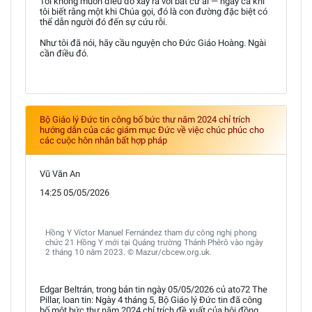
Tôi không muốn điều đó xảy ra với bất cứ ai — ngay cả khi
tôi biết rằng một khi Chúa gọi, đó là con đường đặc biệt có
thể dẫn người đó đến sự cứu rỗi.
Như tôi đã nói, hãy cầu nguyện cho Đức Giáo Hoàng. Ngài
cần điều đó.
Bộ Giáo lý Đức tin công bố bức thư năm 2024 chỉ trích
hướng dẫn của các giám mục Đức về việc chúc phúc cho
các cuộc hôn nhân bất hợp pháp
Vũ Văn An
14:25 05/05/2026
Hồng Y Víctor Manuel Fernández tham dự công nghị phong
chức 21 Hồng Y mới tại Quảng trường Thánh Phêrô vào ngày
2 tháng 10 năm 2023. © Mazur/cbcew.org.uk.
Edgar Beltrán, trong bản tin ngày 05/05/2026 củ ato72 The
Pillar, loan tin: Ngày 4 tháng 5, Bộ Giáo lý Đức tin đã công
bố một bức thư năm 2024 chỉ trích đề xuất của hội đồng