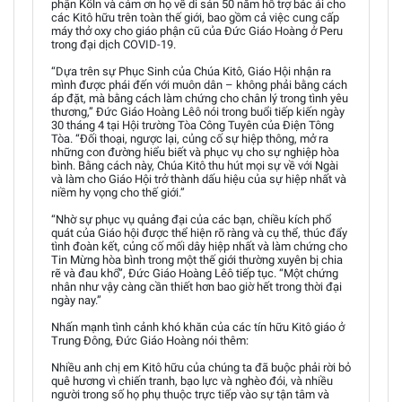
phận Köln và cảm ơn họ về di sản 50 năm hỗ trợ bác ái cho
các Kitô hữu trên toàn thế giới, bao gồm cả việc cung cấp
máy thở oxy cho giáo phận cũ của Đức Giáo Hoàng ở Peru
trong đại dịch COVID-19.
“Dựa trên sự Phục Sinh của Chúa Kitô, Giáo Hội nhận ra
mình được phái đến với muôn dân – không phải bằng cách
áp đặt, mà bằng cách làm chứng cho chân lý trong tình yêu
thương,” Đức Giáo Hoàng Lêô nói trong buổi tiếp kiến ngày
30 tháng 4 tại Hội trường Tòa Công Tuyên của Điện Tông
Tòa. “Đối thoại, ngược lại, củng cố sự hiệp thông, mở ra
những con đường hiểu biết và phục vụ cho sự nghiệp hòa
bình. Bằng cách này, Chúa Kitô thu hút mọi sự về với Ngài
và làm cho Giáo Hội trở thành dấu hiệu của sự hiệp nhất và
niềm hy vọng cho thế giới.”
“Nhờ sự phục vụ quảng đại của các bạn, chiều kích phổ
quát của Giáo hội được thể hiện rõ ràng và cụ thể, thúc đẩy
tình đoàn kết, củng cố mối dây hiệp nhất và làm chứng cho
Tin Mừng hòa bình trong một thế giới thường xuyên bị chia
rẽ và đau khổ”, Đức Giáo Hoàng Lêô tiếp tục. “Một chứng
nhân như vậy càng cần thiết hơn bao giờ hết trong thời đại
ngày nay.”
Nhấn mạnh tình cảnh khó khăn của các tín hữu Kitô giáo ở
Trung Đông, Đức Giáo Hoàng nói thêm:
Nhiều anh chị em Kitô hữu của chúng ta đã buộc phải rời bỏ
quê hương vì chiến tranh, bạo lực và nghèo đói, và nhiều
người trong số họ phụ thuộc trực tiếp vào sự tận tâm và