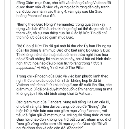
đồng Giám mục Đức, cho biết vào tháng 9 rằng Vatican đã
được tham vấn về việc xây dựng các hướng dẫn gây tranh
cãi được ban hành vào tháng 4, vài ngày sau khi Giáo
hoàng Phanxicô qua đời.
Nhưng theo Đức Hồng Y Fernandez, trong quá trình xây
dựng văn bản đó hầu như không có gì có thể được mô tả là
tham vấn, và sự can thiệp của Bộ Giáo lý Đức Tin đã chỉ
trích nỗ lực của các giám mục Đức.
“Bộ Giáo lý Đức Tin đã gửi một lá thư cho Ủy ban Phụng vụ
của Hội đồng Giám mục Đức cho biết rằng Bộ Giáo lý Đức
Tin không thể chấp thuận bất cứ hình thức nghi thức hóa
nào đối với những lời chúc phúc này, bởi vì bất cứ hình thức
nghi thức hóa nào đều bị loại trừ rõ ràng trong
Fiducia
supplicans
,” vị Hồng Y nói với tờ The Pillar.
Trong khi kế hoạch của Đức về việc ban phước lành theo
nghi thức cho các cuộc hôn nhân không hợp lệ đã bị
Vatican chỉ trích kể từ khi chúng được đề xuất lần đầu, các
giám mục Bỉ đã phê duyệt một cuốn cẩm nang tương tự mà
không gặp nhiều chỉ trích công khai từ Vatican.
Các giám mục của Flanders, vùng nói tiếng Hà Lan của Bỉ,
cho biết rằng tài liệu dài ba trang, có tiêu đề “Being” (Sự
hiện hữu) Văn bản của các giám mục vùng Flanders, với
tiêu đề “gần gũi về mặt mục vụ với người đồng tính: Vì một
Giáo hội chào đón không loại trừ bất cứ ai”, nhằm mục đích
“neo giữ vững chắc cam kết mục vụ của Giáo hội đối với
người đồng tính và các cặp đôi đồng tính”.