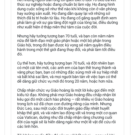
thúc sự nghiệp hoặc đang chuẩn bị làm vậy. Họ đang hình
dung cuộc sống sẽ như thế nào khi không còn ở văn phòng
hay xưởng sản xuất. Họ đang dần quay lại với những sở
thích đã bị trì hoãn từ lâu. Họ đang cố gắng quyết định xem
phải làm gì với sự gia tăng đột ngột của lông tai, điều dường
như xuất hiện ở thập niên thứ tám của cuộc đời.
Nhưng hãy tưởng tượng bạn 70 tuổi, và bạn còn năm năm
nữa để lãnh đạo một giáo phận hoặc một bộ phận trong
Giáo hội, trong đó bạn được kỳ vọng sẽ nắm quyền điều
hành trong một thế giới đang thay đổi, và phải làm tốt điều
đó.
Cụ thể hơn, hãy tưởng tượng bạn 70 tuổi, và đột nhiên bạn
có một cái tên mới, các anh em của bạn thề trung thành và
vâng phục bạn, bạn có những đặc sủng mới về sự hiệp nhất
và bất khả sai lầm, và mọi người bàn tán về việc bạn có thể
dễ dàng giữ chức vụ mới đó trong 20 năm, hoặc hơn nữa.
Chấp nhận chức vụ Giáo hoàng là một lời kêu gọi đến một
kiểu tử đạo. Không phải mọi Giáo hoàng đều chấp nhận lời
kêu gọi đó một cách hào phóng — rất nhiều vị Giáo hoàng
trong lịch sử đã chọn con đường riêng của mình. Nhưng
Đức Leo, sau một cuộc đời truyền giáo đầy nhiệt huyết
khắp thế giới, và vài năm lao động vất vả trong một cơ quan
của Vatican, dường như đã chấp nhận rằng chương cuối
đời của ngài sẽ là hiến dâng ngài như một lễ vật để cứu rỗi
các linh hồn.