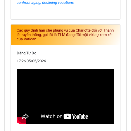
confront aging, declining vocations
Các quy định hạn chế phụng vụ của Charlotte đối với Thánh
lễ truyền thống, gọi tắt là TLM đang đối mặt với sự xem xét
của Vatican
Đặng Tự Do
17:26 05/05/2026