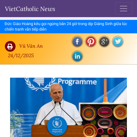
VietCatholic News
Đức Giáo Hoàng kêu gọi ngừng bắn 24 giờ trong dịp Giáng Sinh giữa lúc
chiến tranh vẫn tiếp diễn
Vũ Văn An
24/12/2025