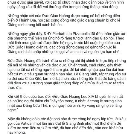
chưa được giải quyết, với các tổ chức nhân đạo cảnh báo về tình hình
ngày càng xấu đi đối với thường dân trong những tháng mùa đông.
Những nhận xét của Đức Giáo Hoàng được củng cố bởi những diễn
biến ở Thánh Địa, nơi các cộng đồng Kitô giáo đang chuẩn bị cho lễ
Giáng sinh trong bối cảnh bất ổn.
Những ngày gần đây, ĐHY Pierbattista Pizzaballa đã đến thăm giáo xứ
địa phương, thể hiện sự ủng hộ rõ ràng từ giới lãnh đạo Giáo hội. Theo
một linh mục giáo xứ được liên hệ ngay trước khi cuộc họp báo của
Đức Giáo Hoàng diễn ra, các cộng đồng đang cố gắng tổ chức lễ
Giáng sinh bất chấp những lo ngại về an ninh và nguồn lực hạn chế.
Đức Giáo Hoàng đã tránh đưa ra những chỉ thị chính trị trực tiếp nhưng
đã nói rõ về những vấn đề đạo đức. Chiến tranh, cuối cùng, gây thiệt
hại cho tất cả những người tham gia, để lại những hậu quả lâu dài hơn
bất cứ mục tiêu quân sự ngắn hạn nào. Lễ Giáng Sinh, tập trung vào sự
ra đời của Chúa Kitô, làm nổi bật hơn nữa những tổn thất đó bằng cách
đối diện với sự tương phản giữa thông điệp của mùa lễ và thực tế trên
thực địa.
Khi kết thúc cuộc trao đổi, Đức Giáo Hoàng Leo XIV khuyến khích tất
cả những người thiện chí “hãy tôn trọng, ít nhất là trong lễ mừng sinh
nhật của Đấng Cứu Thế, một ngày hòa bình. Hy vọng rằng họ sẽ lắng
nghe.”
Mặc dù không có bước đột phá nào được công bố ngay lập tức, lời kêu
gọi của Vatican một lần nữa đặt lễ Giáng Sinh như một thời điểm để
kiểm tra xem liệu sự kiềm chế, dù hạn chế đến đâu, vẫn còn khả hữu
hay không.