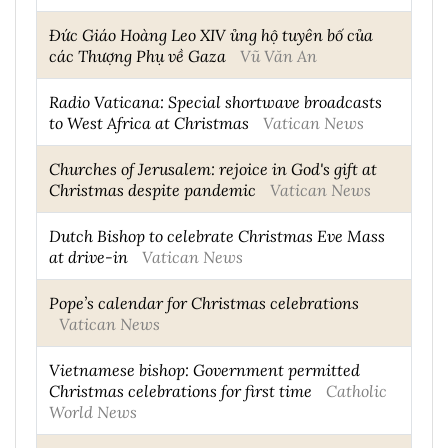
Đức Giáo Hoàng Leo XIV ủng hộ tuyên bố của
các Thượng Phụ về Gaza
Vũ Văn An
Radio Vaticana: Special shortwave broadcasts
to West Africa at Christmas
Vatican News
Churches of Jerusalem: rejoice in God's gift at
Christmas despite pandemic
Vatican News
Dutch Bishop to celebrate Christmas Eve Mass
at drive-in
Vatican News
Pope’s calendar for Christmas celebrations
Vatican News
Vietnamese bishop: Government permitted
Christmas celebrations for first time
Catholic
World News