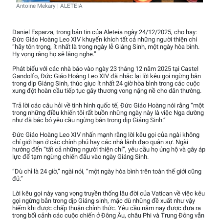
Antoine Mekary | ALETEIA
Daniel Esparza, trong bản tin của Aleteia ngày 24/12/2025, cho hay:
Đức Giáo Hoàng Leo XIV khuyến khích tất cả những người thiện chí
“hãy tôn trọng, ít nhất là trong ngày lễ Giáng Sinh, một ngày hòa bình.
Hy vọng rằng họ sẽ lắng nghe.”
Phát biểu với các nhà báo vào ngày 23 tháng 12 năm 2025 tại Castel
Gandolfo, Đức Giáo Hoàng Leo XIV đã nhắc lại lời kêu gọi ngừng bắn
trong dịp Giáng Sinh, thúc giục ít nhất 24 giờ hòa bình trong các cuộc
xung đột hoàn cầu tiếp tục gây thương vong nặng nề cho dân thường.
Trả lời các câu hỏi về tình hình quốc tế, Đức Giáo Hoàng nói rằng “một
trong những điều khiến tôi rất buồn những ngày này là việc Nga dường
như đã bác bỏ yêu cầu ngừng bắn trong dịp Giáng Sinh.”
Đức Giáo Hoàng Leo XIV nhấn mạnh rằng lời kêu gọi của ngài không
chỉ giới hạn ở các chính phủ hay các nhà lãnh đạo quân sự. Ngài
hướng đến “tất cả những người thiện chí”, yêu cầu họ ủng hộ và gây áp
lực để tạm ngừng chiến đấu vào ngày Giáng Sinh.
“Dù chỉ là 24 giờ,” ngài nói, “một ngày hòa bình trên toàn thế giới cũng
đủ.”
Lời kêu gọi này vang vọng truyền thống lâu đời của Vatican về việc kêu
gọi ngừng bắn trong dịp Giáng sinh, mặc dù những đề xuất như vậy
hiếm khi được chấp thuận chính thức. Yêu cầu năm nay được đưa ra
trong bối cảnh các cuộc chiến ở Đông Âu, châu Phi và Trung Đông vẫn