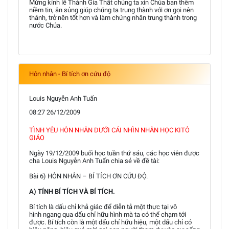
Mừng kính lễ Thánh Gia Thất chúng ta xin Chúa ban thêm
niềm tin, ân sủng giúp chúng ta trung thành với ơn gọi nên
thánh, trở nên tốt hơn và làm chứng nhân trung thành trong
nước Chúa.
Hôn nhân - Bí tích ơn cứu độ
Louis Nguyễn Anh Tuấn
08:27 26/12/2009
TÌNH YÊU HÔN NHÂN DƯỚI CÁI NHÌN NHÂN HỌC KITÔ
GIÁO
Ngày 19/12/2009 buổi học tuần thứ sáu, các học viên được
cha Louis Nguyễn Anh Tuấn chia sẻ về đề tài:
Bài 6) HÔN NHÂN – BÍ TÍCH ƠN CỨU ĐỘ.
A) TÍNH BÍ TÍCH VÀ BÍ TÍCH.
Bí tích là dấu chỉ khả giác để diễn tả một thực tại vô
hình ngang qua dấu chỉ hữu hình mà ta có thể chạm tới
được. Bí tích còn là một dấu chỉ hữu hiệu, một dấu chỉ có