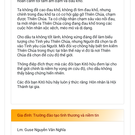
hoàn cảnh tối tăm ảm đạm và đau khổ.
Ta không đề cao đau khổ, không đi tìm đau khổ, nhưng
chính trong đau khổ ta có cơ hội gặp gỡ Thiên Chúa, chạm
được Thiên Chúa. Ta có chấp nhận chạm sâu vào nỗi đau,
ta mới nhận ra Thiên Chúa cũng đang đau khổ trong các
cuộc hôn nhân xộc xệch, méo mó và dị dạng.
Cho dẫu ta không tốt lành, không xứng đáng để làm biểu
tượng cho Tình yêu Thiên Chúa, nhưng Người đã chọn ta đi
vào Tình yêu của Người. Mỗi đôi vợ chồng hãy biết tìm kiếm
Thiên Chúa trong thực tại trần thế này vì đó là nơi Thiên
Chúa đã chọn để cứu độ thế giới.
Thông điệp đích thực mà các đôi bạn Kitô hữu đem lại cho
thế giới chính là niềm hy vọng ơn cứu độ, cho dẫu không
thấy bằng chứng hiển nhiên.
Các đôi bạn Kitô hữu hãy luôn ý thức rằng: Hôn nhân là Hội
Thánh tại gia.
Gia đình: Trường đào tạo tình thương và niềm tin
Lm. Guse Nguyễn Văn Nghĩa