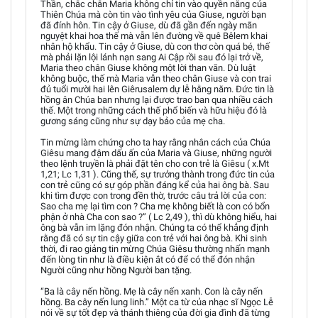
Thần, chắc chắn Maria không chỉ tin vào quyền năng của
Thiên Chúa mà còn tin vào tình yêu của Giuse, người bạn
đã đính hôn. Tin cậy ở Giuse, dù đã gần đến ngày mãn
nguyệt khai hoa thế mà vẫn lên đường về quê Bêlem khai
nhân hộ khẩu. Tin cậy ở Giuse, dù con thơ còn quá bé, thế
mà phải lặn lội lánh nạn sang Ai Cập rồi sau đó lại trở về,
Maria theo chân Giuse không một lời than vãn. Dù luật
không buộc, thế mà Maria vẫn theo chân Giuse và con trai
đủ tuổi mười hai lên Giêrusalem dự lễ hằng năm. Đức tin là
hồng ân Chúa ban nhưng lại được trao ban qua nhiều cách
thế. Một trong những cách thế phổ biến và hữu hiệu đó là
gương sáng cũng như sự dạy bảo của mẹ cha.
Tin mừng làm chứng cho ta hay rằng nhân cách của Chúa
Giêsu mang đậm dấu ấn của Maria và Giuse, những người
theo lệnh truyền là phải đặt tên cho con trẻ là Giêsu ( x.Mt
1,21; Lc 1,31 ). Cũng thế, sự trưởng thành trong đức tin của
con trẻ cũng có sự góp phần đáng kể của hai ông bà. Sau
khi tìm được con trong đền thờ, trước câu trả lời của con:
Sao cha mẹ lại tìm con ? Cha mẹ không biết là con có bổn
phận ở nhà Cha con sao ?” ( Lc 2,49 ), thì dù không hiểu, hai
ông bà vẫn im lặng đón nhận. Chúng ta có thể khẳng định
rằng đã có sự tin cậy giữa con trẻ với hai ông bà. Khi sinh
thời, đi rao giảng tin mừng Chúa Giêsu thường nhấn mạnh
đến lòng tin như là điều kiện ắt có để có thể đón nhận
Người cũng như hồng Người ban tặng.
“Ba là cây nến hồng. Mẹ là cây nến xanh. Con là cây nến
hồng. Ba cây nến lung linh.” Một ca từ của nhạc sĩ Ngọc Lễ
nói về sự tốt đẹp và thánh thiêng của đời gia đình đã từng