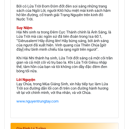
Bởi có Lửa Trời Đom Đóm đốt đèn soi sáng những trang
sách của Ngôi Lời, người Kitô hữu miệt mài kinh sách hăm
hở lên đường, cố tranh giải Trạng Nguyên trên kinh đô
Nước Trời.
Suy Niệm
Hài Nhi sinh ra trong Đêm Cực Thánh chính là Ánh Sáng, là
Lửa Trời mà các ngôn sứ đã tiên đoán trong Isa 60:1,
“Giêrusalem! Hãy đứng lên! Hãy bừng sáng, bởi ánh sáng
của ngươi đã xuất hiện. Vinh quang của Thiên Chúa [giờ
đây] như bình minh chiếu tỏa rạng ngời trên ngươi”.
Khi Hài Nhi thánh hạ sinh, Lửa Trời đốt sáng cả một cõi trần
gian và cả một cõi vũ trụ bao la. Khi Lửa Trời Giêsu nhập
thể, tâm hồn của bạn và tôi không còn dầy đặc đêm đen
bóng tối nữa.
Lời Nguyện
Lạy Chúa, trong Mùa Giáng Sinh, xin hãy tiếp tục làm Lửa
Trời soi đường dẫn lối con đi trên con đường hành hương
về lại với chính mình, với tha nhân, và với Chúa.
www.nguyentrungtay.com
Gia Đình Lý Tưởng