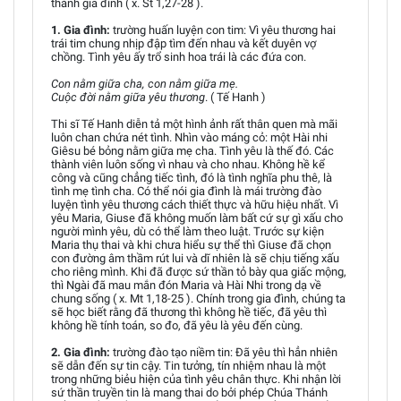
thành gia đình ( x. St 1,27-28 ).
1. Gia đình:
trường huấn luyện con tim: Vì yêu thương hai
trái tim chung nhịp đập tìm đến nhau và kết duyên vợ
chồng. Tình yêu ấy trổ sinh hoa trái là các đứa con.
Con nằm giữa cha, con nằm giữa mẹ.
Cuộc đời nằm giữa yêu thương
. ( Tế Hanh )
Thi sĩ Tế Hanh diễn tả một hình ảnh rất thân quen mà mãi
luôn chan chứa nét tình. Nhìn vào máng cỏ: một Hài nhi
Giêsu bé bỏng nằm giữa mẹ cha. Tình yêu là thế đó. Các
thành viên luôn sống vì nhau và cho nhau. Không hề kể
công và cũng chẳng tiếc tình, đó là tình nghĩa phu thê, là
tình mẹ tình cha. Có thể nói gia đình là mái trường đào
luyện tình yêu thương cách thiết thực và hữu hiệu nhất. Vì
yêu Maria, Giuse đã không muốn làm bất cứ sự gì xấu cho
người mình yêu, dù có thể làm theo luật. Trước sự kiện
Maria thụ thai và khi chưa hiểu sự thể thì Giuse đã chọn
con đường âm thầm rút lui và dĩ nhiên là sẽ chịu tiếng xấu
cho riêng mình. Khi đã được sứ thần tỏ bày qua giấc mộng,
thì Ngài đã mau mắn đón Maria và Hài Nhi trong dạ về
chung sống ( x. Mt 1,18-25 ). Chính trong gia đình, chúng ta
sẽ học biết rằng đã thương thì không hề tiếc, đã yêu thì
không hề tính toán, so đo, đã yêu là yêu đến cùng.
2. Gia đình:
trường đào tạo niềm tin: Đã yêu thì hẳn nhiên
sẽ dẫn đến sự tin cậy. Tin tưởng, tín nhiệm nhau là một
trong những biẻu hiện của tình yêu chân thực. Khi nhận lời
sứ thần truyền tin là mang thai do bởi phép Chúa Thánh