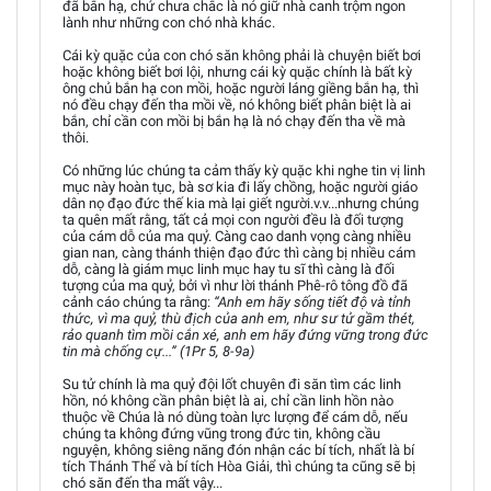
đã bắn hạ, chứ chưa chắc là nó giữ nhà canh trộm ngon
lành như những con chó nhà khác.
Cái kỳ quặc của con chó săn không phải là chuyện biết bơi
hoặc không biết bơi lội, nhưng cái kỳ quặc chính là bất kỳ
ông chủ bắn hạ con mồi, hoặc người láng giềng bắn hạ, thì
nó đều chạy đến tha mồi về, nó không biết phân biệt là ai
bắn, chỉ cần con mồi bị bắn hạ là nó chạy đến tha về mà
thôi.
Có những lúc chúng ta cảm thấy kỳ quặc khi nghe tin vị linh
mục này hoàn tục, bà sơ kia đi lấy chồng, hoặc người giáo
dân nọ đạo đức thế kia mà lại giết người.v.v...nhưng chúng
ta quên mất rằng, tất cả mọi con người đều là đối tượng
của cám dỗ của ma quỷ. Càng cao danh vọng càng nhiều
gian nan, càng thánh thiện đạo đức thì càng bị nhiều cám
dỗ, càng là giám mục linh mục hay tu sĩ thì càng là đối
tượng của ma quỷ, bởi vì như lời thánh Phê-rô tông đồ đã
cảnh cáo chúng ta rằng:
“Anh em hãy sống tiết độ và tỉnh
thức, vì ma quỷ, thù địch của anh em, như sư tử gầm thét,
rảo quanh tìm mồi cắn xé, anh em hãy đứng vững trong đức
tin mà chống cự...” (1Pr 5, 8-9a)
Su tử chính là ma quỷ đội lốt chuyên đi săn tìm các linh
hồn, nó không cần phân biệt là ai, chỉ cần linh hồn nào
thuộc về Chúa là nó dùng toàn lực lượng để cám dỗ, nếu
chúng ta không đứng vũng trong đức tin, không cầu
nguyện, không siêng năng đón nhận các bí tích, nhất là bí
tích Thánh Thể và bí tích Hòa Giải, thì chúng ta cũng sẽ bị
chó săn đến tha mất vậy...