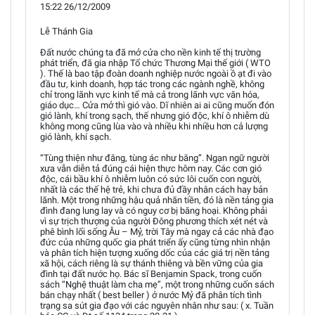
15:22 26/12/2009
Lễ Thánh Gia
Đất nước chúng ta đã mở cửa cho nền kinh tế thị trường
phát triển, đã gia nhập Tổ chức Thương Mại thế giới ( WTO
). Thế là bao tập đoàn doanh nghiệp nước ngoài ồ ạt đi vào
đầu tư, kinh doanh, hợp tác trong các ngành nghề, không
chỉ trong lãnh vực kinh tế mà cả trong lãnh vực văn hóa,
giáo dục… Cửa mở thì gió vào. Dĩ nhiên ai ai cũng muốn đón
gió lành, khí trong sạch, thế nhưng gió độc, khí ô nhiễm dù
không mong cũng lùa vào và nhiều khi nhiều hơn cả lượng
gió lành, khí sạch.
“Tùng thiện như đăng, tùng ác như băng”. Ngạn ngữ người
xưa vẫn diễn tả đúng cái hiện thực hôm nay. Các cơn gió
độc, cái bầu khí ô nhiễm luôn có sức lôi cuốn con người,
nhất là các thế hệ trẻ, khi chưa đủ đầy nhân cách hay bản
lãnh. Một trong những hậu quả nhãn tiền, đó là nền tảng gia
đình đang lung lay và có nguy cơ bị băng hoại. Không phải
vì sự trịch thượng của người Đông phương thích xét nét và
phê bình lối sống Âu – Mỷ, trời Tây mà ngay cả các nhà đạo
đức của những quốc gia phát triển ấy cũng từng nhìn nhận
và phân tích hiện tượng xuống dốc của các giá trị nền tảng
xã hội, cách riêng là sự thánh thiêng và bền vững của gia
đình tại đất nước họ. Bác sĩ Benjamin Spack, trong cuốn
sách “Nghệ thuật làm cha mẹ”, một trong những cuốn sách
bán chạy nhất ( best beller ) ở nước Mỷ đã phân tích tình
trạng sa sút gia đạo với các nguyên nhân như sau: ( x. Tuần