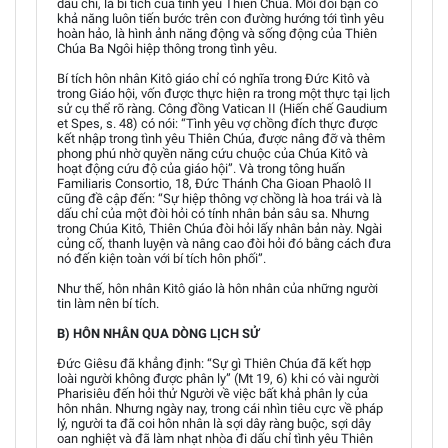
dấu chỉ, là bí tích của tình yêu Thiên Chúa. Mỗi đôi bạn có
khả năng luôn tiến bước trên con đường hướng tới tình yêu
hoàn hảo, là hình ảnh năng động và sống động của Thiên
Chúa Ba Ngôi hiệp thông trong tình yêu.
Bí tích hôn nhân Kitô giáo chỉ có nghĩa trong Đức Kitô và
trong Giáo hội, vốn được thực hiện ra trong một thực tại lịch
sử cụ thể rõ ràng. Công đồng Vatican II (Hiến chế Gaudium
et Spes, s. 48) có nói: “Tình yêu vợ chồng đích thực được
kết nhập trong tình yêu Thiên Chúa, được nâng đỡ và thêm
phong phú nhờ quyền năng cứu chuộc của Chúa Kitô và
hoạt động cứu độ của giáo hội”. Và trong tông huấn
Familiaris Consortio, 18, Đức Thánh Cha Gioan Phaolô II
cũng đề cập đến: “Sự hiệp thông vợ chồng là hoa trái và là
dấu chỉ của một đòi hỏi có tính nhân bản sâu sa. Nhưng
trong Chúa Kitô, Thiên Chúa đòi hỏi lấy nhân bản này. Ngài
củng cố, thanh luyện và nâng cao đòi hỏi đó bằng cách đưa
nó đến kiện toàn với bí tích hôn phối”.
Như thế, hôn nhân Kitô giáo là hôn nhân của những người
tin làm nên bí tích.
B) HÔN NHÂN QUA DÒNG LỊCH SỬ
Đức Giêsu đã khẳng định: “Sự gì Thiên Chúa đã kết hợp
loài người không được phân ly” (Mt 19, 6) khi có vài người
Pharisiêu đến hỏi thử Người về việc bất khả phân ly của
hôn nhân. Nhưng ngày nay, trong cái nhìn tiêu cực về pháp
lý, người ta đã coi hôn nhân là sợi dây ràng buộc, sợi dây
oan nghiệt và đã làm nhạt nhòa đi dấu chỉ tình yêu Thiên