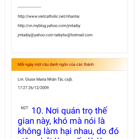
-------------------
http://www.vietcatholic.net/nhantai
http://vn.myblog.yahoo.com/jmtaiby
jmtaiby@yahoo.com taibytw@hotmail.com
Mỗi ngày một câu danh ngôn của các thánh
Lm. Giuse Maria Nhân Tài, csjb.
17:27 26/12/2009
N2T
10. Nơi quán trọ thế
gian này, khó mà nói là
không làm hại nhau, do đó