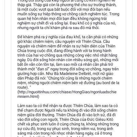
Trong đời sống của kiếp người ai cũng có kinh nghiệm về
thập giá. Thập giá còn là phương thế cho sự trưởng thành,
là một cuộc vượt qua bắt buộc đối với mọi đôi bạn nếu
muốn sống sự hiệp thông vợ chồng cách nghiêm túc. Trong
quan hệ hôn nhân mọi đôi bạn đều không ngừng trải
nghiệm sự chết đi và sống lại. Đau khổ có ý nghĩa của nó,
nhưng người ta chỉ khám phá ra sau đó mà thôi.
Để khám phá ra ý nghĩa của đau khổ, ta cần phải có những
giờ khắc chiêm niệm, cầu nguyện với Thiên Chúa. Cầu
nguyện và chiêm niệm để nhận ra sự hiện diện của Thiên
Chúa trong cuộc đời, đang đồng hành với ta trong hành
trình của hai vợ chồng qua những công việc nhỏ nhặt hằng
ngày. Dù đời sống hôn nhân còn nhiều sóng gió, những mối
bất ổn vẫn còn tồn tại, làm sao mỗi cá nhân cần phải trở
thành một “đan sĩ” ngay trong đời sống vợ chồng, ngay trên
giường hợp cẩn. Như Bà Madeleine Delbrêl, một nữ giáo
dân Pháp đã nói: "Chúng tôi cũng là những người chiêm
niệm, những người chiêm niệm bên vệ đường (au bord de la
route). "
(http://nguoitinhuu.com/chiase/HongGiao/ngonluadschie
mniem.html)
Làm sao ta có thể nhận ra được Thiên Chúa, làm sao ta có
thể chạm được Người nếu ta không đi vào đời sống chiêm
niệm giữa đời thường. Thiên Chúa đã đi vào lịch sử, đã đi
vào đời sống con người, Thiên Chúa của Đức Giêsu Kitô
chết và phục sinh luôn ở cùng chúng ta, không những trong
sự cứu độ, trong sự phục sinh, trong niềm vui, trong ánh
sáng mà còn trong nỗi nhọc nhằn hằng ngày, cả ở trong