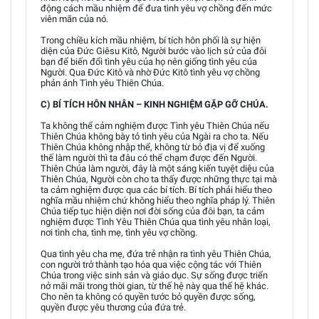
động cách mầu nhiệm để đưa tình yêu vợ chồng đến mức
viên mãn của nó.
Trong chiều kích mầu nhiệm, bí tích hôn phối là sự hiện
diện của Đức Giêsu Kitô, Người bước vào lịch sử của đôi
bạn để biến đổi tình yêu của họ nên giống tình yêu của
Người. Qua Đức Kitô và nhờ Đức Kitô tình yêu vợ chồng
phản ánh Tình yêu Thiên Chúa.
C) BÍ TÍCH HÔN NHÂN – KINH NGHIỆM GẶP GỠ CHÚA.
Ta không thể cảm nghiệm được Tình yêu Thiên Chúa nếu
Thiên Chúa không bày tỏ tình yêu của Ngài ra cho ta. Nếu
Thiên Chúa không nhập thể, không từ bỏ địa vị để xuống
thế làm người thì ta đâu có thể chạm được đến Người.
Thiên Chúa làm người, đây là một sáng kiến tuyệt diệu của
Thiên Chúa, Người còn cho ta thấy được những thực tại mà
ta cảm nghiệm được qua các bí tích. Bí tích phải hiểu theo
nghĩa mầu nhiệm chứ không hiểu theo nghĩa pháp lý. Thiên
Chúa tiếp tục hiện diện nơi đời sống của đôi bạn, ta cảm
nghiệm được Tình Yêu Thiên Chúa qua tình yêu nhân loại,
nơi tình cha, tình mẹ, tình yêu vợ chồng.
Qua tình yêu cha mẹ, đứa trẻ nhận ra tình yêu Thiên Chúa,
con người trở thành tạo hóa qua việc cộng tác với Thiên
Chúa trong việc sinh sản và giáo dục. Sự sống được triển
nở mãi mãi trong thời gian, từ thế hệ này qua thế hệ khác.
Cho nên ta không có quyền tước bỏ quyền được sống,
quyền được yêu thương của đứa trẻ.