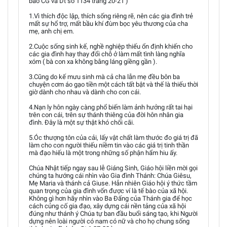
báo CG và Dt số 1134 trang 20-21 )
1.Vì thích độc lập, thích sống riêng rẽ, nên các gia đình trẻ
mất sự hổ trợ, mất bầu khí đùm bọc yêu thương của cha
mẹ, anh chị em.
2.Cuộc sống sinh kế, nghề nghiệp thiếu ổn định khiến cho
các gia đình hay thay đổi chỗ ở làm mất tình làng nghĩa
xóm ( bà con xa không bằng láng giềng gần ).
3.Cũng do kế mưu sinh mà cả cha lẫn mẹ đều bôn ba
chuyện cơm áo gạo tiền một cách tất bật và thế là thiếu thời
giờ dành cho nhau và dành cho con cái.
4.Nạn ly hôn ngày càng phổ biến làm ảnh hưởng rất tai hại
trên con cái, trên sự thánh thiêng của đời hôn nhân gia
đình. Đây là một sự thật khó chối cãi.
5.Óc thượng tôn của cải, lấy vật chất làm thước đo giá trị đã
làm cho con người thiếu niềm tin vào các giá trị tinh thần
mà đạo hiếu là một trong những số phận hẩm hiu ấy.
Chúa Nhật tiếp ngay sau lễ Giáng Sinh, Giáo hội liền mời gọi
chúng ta hướng cái nhìn vào Gia đình Thánh: Chúa Giêsu,
Mẹ Maria và thánh cả Giuse. Hẳn nhiên Giáo hội ý thức tầm
quan trọng của gia đình vốn được ví là tế bào của xã hội.
Không gì hơn hãy nhìn vào Ba Đấng của Thánh gia để học
cách củng cố gia đạo, xây dựng cái nền tảng của xã hội
đúng như thánh ý Chúa tự ban đầu buổi sáng tạo, khi Người
dựng nên loài người có nam có nữ và cho họ chung sống