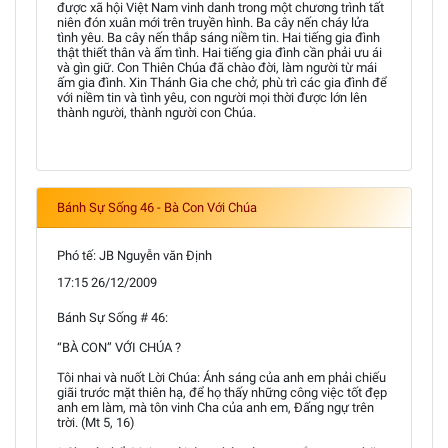
được xã hội Việt Nam vinh danh trong một chương trình tất
niên đón xuân mới trên truyền hình. Ba cây nến cháy lửa
tình yêu. Ba cây nến thắp sáng niềm tin. Hai tiếng gia đình
thật thiết thân và ấm tình. Hai tiếng gia đình cần phải ưu ái
và gìn giữ. Con Thiên Chúa đã chào đời, làm người từ mái
ấm gia đình. Xin Thánh Gia che chở, phù trì các gia đình để
với niềm tin và tình yêu, con người mọi thời được lớn lên
thành người, thành người con Chúa.
Bánh Sự Sống 46 - Bà Con Với Chúa
Phó tế: JB Nguyễn văn Định
17:15 26/12/2009
Bánh Sự Sống # 46:
“BÀ CON” VỚI CHÚA ?
Tôi nhai và nuốt Lời Chúa: Ánh sáng của anh em phải chiếu
giãi trước mặt thiên hạ, để họ thấy những công việc tốt đẹp
anh em làm, mà tôn vinh Cha của anh em, Đấng ngự trên
trời. (Mt 5, 16)