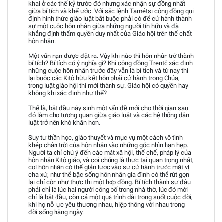
khai ở các thế kỷ trước đó nhưng xác nhận sự đồng nhất
giữa bí tích và khế ước. Với sắc lệnh Tamétsi công đồng qui
định hình thức giáo luật bắt buộc phải có để cử hành thành
sự một cuộc hôn nhân giữa những người tín hữu và đã
khẳng định thẩm quyền duy nhất của Giáo hội trên thể chất
hôn nhân.
Một vấn nạn được đặt ra. Vậy khi nào thì hôn nhân trở thành
bí tích? Bí tích có ý nghĩa gì? Khi công đồng Trentô xác định
những cuộc hôn nhân trước đây vẫn là bí tích và từ nay thì
lại buộc các Kitô hữu kết hôn phải cử hành trong Chúa,
trong luật giáo hội thì mới thành sự. Giáo hội có quyền hay
không khi xác định như thế?
Thế là, bắt đầu nảy sinh một vấn đề mới cho thời gian sau
đó làm cho tương quan giữa giáo luật và các hệ thống dân
luật trở nên khó khăn hơn.
Suy tư thần học, giáo thuyết và mục vụ một cách vô tình
khép chân trời của hôn nhân vào những góc nhìn hạn hẹp.
Người ta chỉ chú ý đến các mặt xã hội, thể chế, pháp lý của
hôn nhân Kitô giáo, và coi chúng là thực tại quan trọng nhất,
coi hôn nhân có thể giản lược vào sự cử hành trước mặt vị
cha xứ, như thể bậc sống hôn nhân gia đình có thể rút gọn
lại chỉ còn như thực thi một hợp đồng. Bí tích thành sự đâu
phải chỉ là lúc hai người công bố trong nhà thờ, lúc đó mới
chỉ là bắt đầu, còn cả một quá trình dài trong suốt cuộc đời,
khi họ nỗ lực yêu thương nhau, hiệp thông với nhau trong
đời sống hằng ngày.