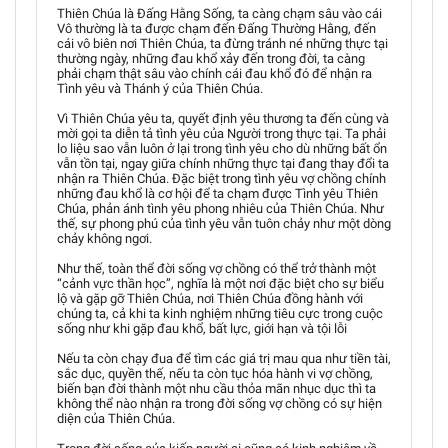
Thiên Chúa là Đấng Hằng Sống, ta càng chạm sâu vào cái
Vô thường là ta được chạm đến Đấng Thường Hằng, đến
cái vô biên nơi Thiên Chúa, ta đừng tránh né những thực tại
thường ngày, những đau khổ xảy đến trong đời, ta càng
phải chạm thật sâu vào chính cái đau khổ đó để nhận ra
Tình yêu và Thánh ý của Thiên Chúa.
Vì Thiên Chúa yêu ta, quyết định yêu thương ta đến cùng và
mời gọi ta diễn tả tình yêu của Người trong thực tại. Ta phải
lo liệu sao vẫn luôn ở lại trong tình yêu cho dù những bất ổn
vẫn tồn tại, ngay giữa chính những thực tại đang thay đổi ta
nhận ra Thiên Chúa. Đặc biệt trong tình yêu vợ chồng chính
những đau khổ là cơ hội để ta chạm được Tình yêu Thiên
Chúa, phản ánh tình yêu phong nhiêu của Thiên Chúa. Như
thế, sự phong phú của tình yêu vẫn tuôn chảy như một dòng
chảy không ngơi.
Như thế, toàn thể đời sống vợ chồng có thể trở thành một
“cảnh vực thần học”, nghĩa là một nơi đặc biệt cho sự biểu
lộ và gặp gỡ Thiên Chúa, nơi Thiên Chúa đồng hành với
chúng ta, cả khi ta kinh nghiệm những tiêu cực trong cuộc
sống như khi gặp đau khổ, bất lực, giới hạn và tội lỗi
Nếu ta còn chạy đua để tìm các giá trị mau qua như tiền tài,
sắc dục, quyền thế, nếu ta còn tục hóa hành vi vợ chồng,
biến bạn đời thành một nhu cầu thỏa mãn nhục dục thì ta
không thể nào nhận ra trong đời sống vợ chồng có sự hiện
diện của Thiên Chúa.