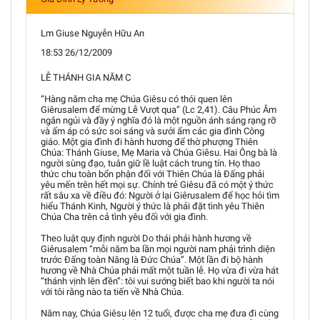
Lm Giuse Nguyễn Hữu An
18:53 26/12/2009
LỄ THÁNH GIA NĂM C
“Hàng năm cha mẹ Chúa Giêsu có thói quen lên
Giêrusalem để mừng Lễ Vượt qua” (Lc 2,41). Câu Phúc Âm
ngắn ngủi và đầy ý nghĩa đó là một nguồn ánh sáng rạng rỡ
và ấm áp có sức soi sáng và sưởi ấm các gia đình Công
giáo. Một gia đình đi hành hương để thờ phượng Thiên
Chúa: Thánh Giuse, Mẹ Maria và Chúa Giêsu. Hai Ông bà là
người sùng đạo, tuân giữ lề luật cách trung tín. Họ thao
thức chu toàn bổn phận đối với Thiên Chúa là Đấng phải
yêu mến trên hết mọi sự. Chính trẻ Giêsu đã có một ý thức
rất sâu xa về điều đó: Người ở lại Giêrusalem để học hỏi tìm
hiểu Thánh Kinh, Người ý thức là phải đặt tình yêu Thiên
Chúa Cha trên cả tình yêu đối với gia đình.
Theo luật quy định người Do thái phải hành hương về
Giêrusalem “mỗi năm ba lần mọi người nam phải trình diện
trước Đấng toàn Năng là Đức Chúa”. Một lần đi bộ hành
hương về Nhà Chúa phải mất một tuần lễ. Họ vừa đi vừa hát
“thánh vịnh lên đền”: tôi vui sướng biết bao khi người ta nói
với tôi rằng nào ta tiến về Nhà Chúa.
Năm nay, Chúa Giêsu lên 12 tuổi, được cha mẹ đưa đi cùng