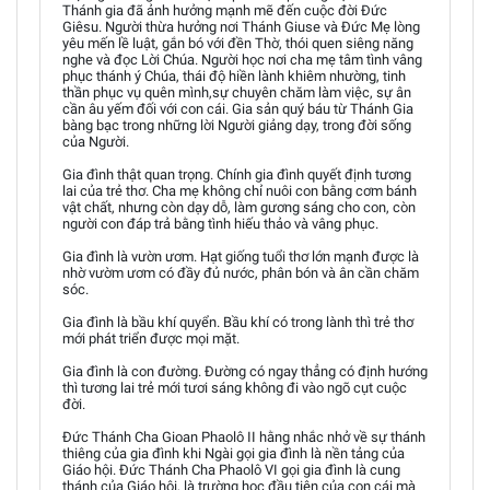
Thánh gia đã ảnh hưởng mạnh mẽ đến cuộc đời Đức
Giêsu. Người thừa hưởng nơi Thánh Giuse và Đức Mẹ lòng
yêu mến lề luật, gắn bó với đền Thờ, thói quen siêng năng
nghe và đọc Lời Chúa. Người học nơi cha mẹ tâm tình vâng
phục thánh ý Chúa, thái độ hiền lành khiêm nhường, tinh
thần phục vụ quên mình,sự chuyên chăm làm việc, sự ân
cần âu yếm đối với con cái. Gia sản quý báu từ Thánh Gia
bàng bạc trong những lời Người giảng dạy, trong đời sống
của Người.
Gia đình thật quan trọng. Chính gia đình quyết định tương
lai của trẻ thơ. Cha mẹ không chỉ nuôi con bằng cơm bánh
vật chất, nhưng còn dạy dỗ, làm gương sáng cho con, còn
người con đáp trả bằng tình hiếu thảo và vâng phục.
Gia đình là vườn ươm. Hạt giống tuổi thơ lớn mạnh được là
nhờ vườm ươm có đầy đủ nước, phân bón và ân cần chăm
sóc.
Gia đình là bầu khí quyển. Bầu khí có trong lành thì trẻ thơ
mới phát triển được mọi mặt.
Gia đình là con đường. Đường có ngay thẳng có định hướng
thì tương lai trẻ mới tươi sáng không đi vào ngõ cụt cuộc
đời.
Đức Thánh Cha Gioan Phaolô II hằng nhắc nhở về sự thánh
thiêng của gia đình khi Ngài gọi gia đình là nền tảng của
Giáo hội. Đức Thánh Cha Phaolô VI gọi gia đình là cung
thánh của Giáo hội, là trường học đầu tiên của con cái mà