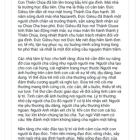
Con Thiên Chúa đã lớn lên trong bầu khí gia đình. Mái nhà
là trường học đầu tiên. Cha mẹ là thầy cô căn bản. Đức
Giêsu lớn dần về mọi mặt trong Thánh Gia đạo hạnh. 30
năm sông dưới mái nhà Nazareth, Đức Giêsu đã thành một
người chính chắn và trưởng thành, sẵn sàng lãnh nhận sứ
vụ Chúa Cha trao phó. Đức Giêsu đã học nơi Thánh Giuse
tinh thần lao động miệt mài, sự mau mắn thi hành thánh ý
Thiên Chúa, lòng nhiệt thành chu toàn trách nhiệm đối với
gia đình. Đức Giêsu học nơi Đức Mẹ nét đẹp hiền lành đơn
sơ, tế nhị, tận tuỵ phục vụ, sự buông mình sống trong lòng
tin phó thác và nhất là một đời sống cầu nguyện thâm trầm.
Các nhà tâm lý học cho biết rằng: đứa trẻ cần đến sự nâng
đỡ của người cha cũng như người người mẹ. Người cha tạo
cho con cái hùng, cái nghiêm trang mực thước.Người mẹ
ảnh hưởng trên cảm tình con cái về sự tế nhị, dịu dàng, bao
dung. Vì thế đứa trẻ mồ côi cha thường sống uỷ mỵ, nhát
đảm thiếu cương quyết và nghị lực. Đứa trẻ mồ côi mẹ
thường mang tính cứng cỏi, cộc cằn, dể u buồn, thiếu tế nhị
vui tươi. Trẻ thơ cần được giáo dục về đời sống tình cảm và
lý trí. Tình cảm dễ ảnh hưởng nơi người mẹ. Lý trí thường
nhờ cậy người cha.Do đó người Ý có lý khi nhận xét: Người
mẹ yêu thương dịu dàng, người cha yêu thương khôn
ngoan. Người Anh nhận xét chí lý: Khi còn thơ con cái bú
mẹ, lúc lớn khôn chúng lại bú cha. Tục ngữ Việt nam có
câu: Mẹ đánh một trăm không bằng cha ngăm một tiếng.
Nền tảng cho việc đào tạo lý trí và tình cảm của một con
người là đạo đức. Trên nền móng đạo đức vững chắc, xây
một ngôi nhà gia đình hạnh phúc. Nếp sống đạo đức của