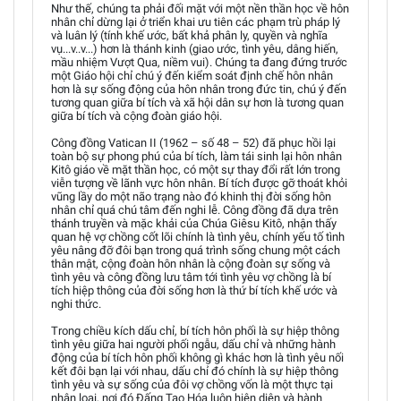
Như thế, chúng ta phải đối mặt với một nền thần học về hôn
nhân chỉ dừng lại ở triển khai ưu tiên các phạm trù pháp lý
và luân lý (tính khế ước, bất khả phân ly, quyền và nghĩa
vụ...v..v...) hơn là thánh kinh (giao ước, tình yêu, dâng hiến,
mầu nhiệm Vượt Qua, niềm vui). Chúng ta đang đứng trước
một Giáo hội chỉ chú ý đến kiểm soát định chế hôn nhân
hơn là sự sống động của hôn nhân trong đức tin, chú ý đến
tương quan giữa bí tích và xã hội dân sự hơn là tương quan
giữa bí tích và cộng đoàn giáo hội.
Công đồng Vatican II (1962 – số 48 – 52) đã phục hồi lại
toàn bộ sự phong phú của bí tích, làm tái sinh lại hôn nhân
Kitô giáo về mặt thần học, có một sự thay đổi rất lớn trong
viễn tượng về lãnh vực hôn nhân. Bí tích được gỡ thoát khỏi
vũng lầy do một não trạng nào đó khinh thị đời sống hôn
nhân chỉ quá chú tâm đến nghi lễ. Công đồng đã dựa trên
thánh truyền và mặc khải của Chúa Giêsu Kitô, nhận thấy
quan hệ vợ chồng cốt lõi chính là tình yêu, chính yếu tố tình
yêu nâng đỡ đôi bạn trong quá trình sống chung một cách
thân mật, cộng đoàn hôn nhân là cộng đoàn sự sống và
tình yêu và công đồng lưu tâm tới tình yêu vợ chồng là bí
tích hiệp thông của đời sống hơn là thứ bí tích khế ước và
nghi thức.
Trong chiều kích dấu chỉ, bí tích hôn phối là sự hiệp thông
tình yêu giữa hai người phối ngẫu, dấu chỉ và những hành
động của bí tích hôn phối không gì khác hơn là tình yêu nối
kết đôi bạn lại với nhau, dấu chỉ đó chính là sự hiệp thông
tình yêu và sự sống của đôi vợ chồng vốn là một thực tại
nhân loại, nơi đó Đấng Tạo Hóa luôn hiện diện và hành