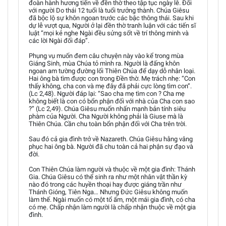
đoàn hành hương tiến về đền thờ theo tập tục ngày lễ. Đối
với người Do thái 12 tuổi là tuổi trưởng thành. Chúa Giêsu
đã bộc lộ sự khôn ngoan trước các bậc thông thái. Sau khi
dự lễ vượt qua, Người ở lại đền thờ tranh luận với các tiến sĩ
luật “mọi kẻ nghe Ngài đều sửng sốt về trí thông minh và
các lời Ngài đối đáp”.
Phụng vụ muốn đem câu chuyện này vào kể trong mùa
Giáng Sinh, mùa Chúa tỏ mình ra. Người là đấng khôn
ngoan am tường đường lối Thiên Chúa để dạy dỗ nhân loại.
Hai ông bà tìm được con trong Đền thờ. Mẹ trách nhẹ: “Con
thấy không, cha con và mẹ đây đã phải cực lòng tìm con”.
(Lc 2,48). Người đáp lại: “Sao cha mẹ tìm con ? Cha mẹ
không biết là con có bổn phận đối với nhà của Cha con sao
?” (Lc 2,49). Chúa Giêsu muốn nhấn mạnh bản tính siêu
phàm của Người. Cha Người không phải là Giuse mà là
Thiên Chúa. Cần chu toàn bổn phận đối với Cha trên trời.
Sau đó cả gia đình trở về Nazareth. Chúa Giêsu hằng vâng
phục hai ông bà. Người đã chu toàn cả hai phận sự đạo và
đời.
Con Thiên Chúa làm người và thuộc về một gia đình: Thánh
Gia. Chúa Giêsu có thể sinh ra như một nhân vật thần kỳ
nào đó trong các huyền thoại hay được giáng trần như
Thánh Gióng, Tiên Nga… Nhưng Đức Giêsu không muốn
làm thế. Ngài muốn có một tổ ấm, một mái gia đình, có cha
có mẹ. Chấp nhận làm người là chấp nhận thuộc về một gia
đình.