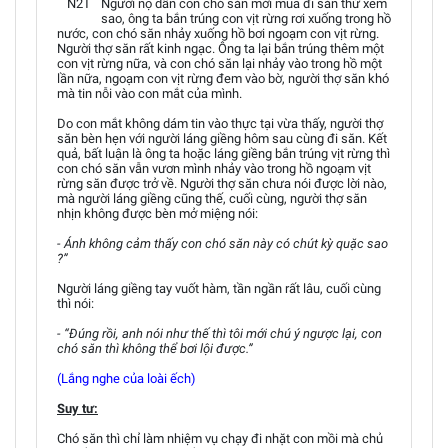
N2T
Người nọ dẫn con chó săn mới mua đi săn thử xem
sao, ông ta bắn trúng con vịt rừng rơi xuống trong hồ
nước, con chó săn nhảy xuống hồ bơi ngoạm con vịt rừng.
Người thợ săn rất kinh ngạc. Ông ta lại bắn trúng thêm một
con vịt rừng nữa, và con chó săn lại nhảy vào trong hồ một
lần nữa, ngoạm con vịt rừng đem vào bờ, người thợ săn khó
mà tin nỗi vào con mắt của mình.
Do con mắt không dám tin vào thực tại vừa thấy, người thợ
săn bèn hẹn với người láng giềng hôm sau cùng đi săn. Kết
quả, bất luận là ông ta hoặc láng giềng bắn trúng vịt rừng thì
con chó săn vẫn vươn mình nhảy vào trong hồ ngoạm vịt
rừng săn được trở về. Người thợ săn chưa nói được lời nào,
mà người láng giềng cũng thế, cuối cùng, người thợ săn
nhịn không được bèn mở miệng nói:
- Ánh không cảm thấy con chó săn này có chút kỳ quặc sao
?”
Người láng giềng tay vuốt hàm, tần ngần rất lâu, cuối cùng
thì nói:
- “Đúng rồi, anh nói như thế thì tôi mới chú ý ngược lại, con
chó săn thì không thể bơi lội được.”
(Lắng nghe của loài ếch)
Suy tư:
Chó săn thì chỉ làm nhiệm vụ chạy đi nhặt con mồi mà chủ