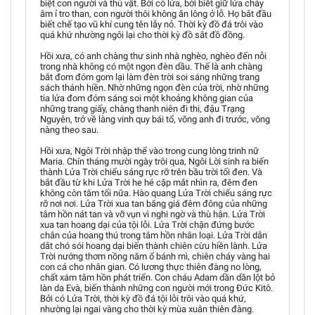
biệt con người và thú vật. Bởi có lửa, bởi biết giữ lửa cháy
âm ỉ tro than, con người thôi không ăn lông ở lỗ. Họ bắt đầu
biết chế tạo vũ khí cung tên lẫy nỏ. Thời kỳ đồ đá trôi vào
quá khứ nhường ngôi lại cho thời kỳ đồ sắt đồ đồng.
Hồi xưa, có anh chàng thư sinh nhà nghèo, nghèo đến nỗi
trong nhà không có một ngọn đèn dầu. Thế là anh chàng
bắt đom đóm gom lại làm đèn trời soi sáng những trang
sách thánh hiền. Nhờ những ngọn đèn của trời, nhờ những
tia lửa đom đóm sáng soi một khoảng không gian của
những trang giấy, chàng thanh niên đi thi, đậu Trạng
Nguyên, trở về làng vinh quy bái tổ, võng anh đi trước, võng
nàng theo sau.
Hồi xưa, Ngôi Trời nhập thể vào trong cung lòng trinh nữ
Maria. Chín tháng mười ngày trôi qua, Ngôi Lời sinh ra biến
thành Lửa Trời chiếu sáng rực rỡ trên bầu trời tối đen. Và
bắt đầu từ khi Lửa Trời he hé cặp mắt nhìn ra, đêm đen
không còn tăm tối nữa. Hào quang Lửa Trời chiếu sáng rực
rỡ nơi nơi. Lửa Trời xua tan băng giá đêm đông của những
tâm hồn nát tan và vỡ vụn vì nghi ngờ và thù hận. Lửa Trời
xua tan hoang dại của tội lỗi. Lửa Trời chặn đứng bước
chân của hoang thú trong tâm hồn nhân loại. Lửa Trời dẫn
dắt chó sói hoang dại biến thành chiên cừu hiền lành. Lửa
Trời nướng thơm nồng năm ổ bánh mì, chiên cháy vàng hai
con cá cho nhân gian. Có lương thực thiên đàng no lòng,
chất xám tâm hồn phát triển. Con cháu Adam dần dần lột bỏ
làn da Evà, biến thành những con người mới trong Đức Kitô.
Bởi có Lửa Trời, thời kỳ đồ đá tội lỗi trôi vào quá khứ,
nhường lại ngai vàng cho thời kỳ mùa xuân thiên đàng.