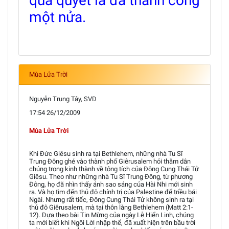
quả quyết là đã thành công
một nửa.
Mùa Lửa Trời
Nguyễn Trung Tây, SVD
17:54 26/12/2009
Mùa Lửa Trời
Khi Đức Giêsu sinh ra tại Bethlehem, những nhà Tu Sĩ
Trung Đông ghé vào thành phố Giêrusalem hỏi thăm dân
chúng trong kinh thành về tông tích của Đông Cung Thái Tử
Giêsu. Theo như những nhà Tu Sĩ Trung Đông, từ phương
Đông, họ đã nhìn thấy ánh sao sáng của Hài Nhi mới sinh
ra. Và họ tìm đến thủ đô chính trị của Palestine để triều bái
Ngài. Nhưng rất tiếc, Đông Cung Thái Tử không sinh ra tại
thủ đô Giêrusalem, mà tại thôn làng Bethlehem (Matt 2:1-
12). Dựa theo bài Tin Mừng của ngày Lễ Hiển Linh, chúng
ta mới biết khi Ngôi Lời nhập thể, đã xuất hiện trên bầu trời