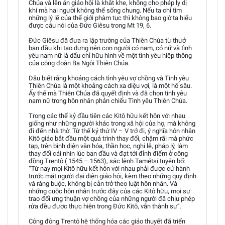
Chúa và lên án giáo hội là khắt khe, không cho phép ly dị
khi mà hai người không thể sống chung. Nếu ta chỉ tìm
những lý lẽ của thế giới phàm tục thì không bao giờ ta hiểu
được câu nói của Đức Giêsu trong Mt 19, 6.
Đức Giêsu đã đưa ra lập trường của Thiên Chúa từ thưở
ban đầu khi tạo dựng nên con người có nam, có nữ và tình
yêu nam nữ là dấu chỉ hữu hình về một tình yêu hiệp thông
của cộng đoàn Ba Ngôi Thiên Chúa.
Dẫu biết rằng khoảng cách tình yêu vợ chồng và Tình yêu
Thiên Chúa là một khoảng cách xa diệu vợi, là một hố sâu.
Ấy thế mà Thiên Chúa đã quyết định và đã chọn tình yêu
nam nữ trong hôn nhân phản chiếu Tình yêu Thiên Chúa.
Trong các thế kỷ đầu tiên các Kitô hữu kết hôn với nhau
giống như những người khác trong xã hội của họ, mà không
đi đến nhà thờ. Từ thế kỷ thứ IV – V trở đi, ý nghĩa hôn nhân
Kitô giáo bắt đầu một quá trình thay đổi, chậm rãi mà phức
tạp, trên bình diện văn hóa, thần học, nghi lễ, pháp lý, làm
thay đổi cái nhìn lúc ban đầu và đạt tới đỉnh điểm ở công
đồng Trentô ( 1545 – 1563), sắc lệnh Tamétsi tuyên bố:
“Từ nay mọi Kitô hữu kết hôn với nhau phải được cử hành
trước mặt người đại diện giáo hội, kèm theo những quy định
và ràng buộc, không bị cản trở theo luật hôn nhân. Và
những cuộc hôn nhân trước đây của các Kitô hữu, mọi sự
trao đổi ưng thuận vợ chồng của những người đã chịu phép
rửa đều được thực hiện trong Đức Kitô, vẫn thành sự”.
Công đông Trentô hệ thống hóa các giáo thuyết đã triển