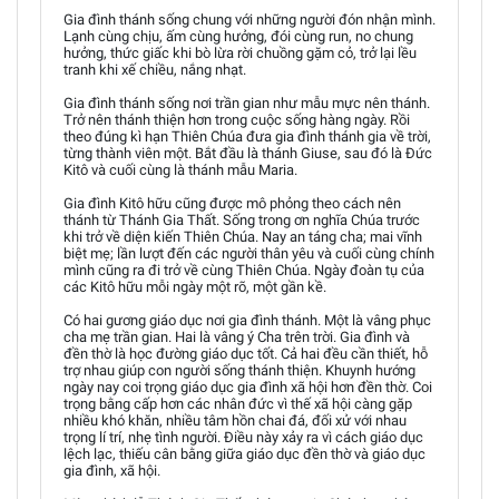
Gia đình thánh sống chung với những người đón nhận mình.
Lạnh cùng chịu, ấm cùng hưởng, đói cùng run, no chung
hưởng, thức giấc khi bò lừa rời chuồng gặm cỏ, trở lại lều
tranh khi xế chiều, nắng nhạt.
Gia đình thánh sống nơi trần gian như mẫu mực nên thánh.
Trở nên thánh thiện hơn trong cuộc sống hàng ngày. Rồi
theo đúng kì hạn Thiên Chúa đưa gia đình thánh gia về trời,
từng thành viên một. Bắt đầu là thánh Giuse, sau đó là Đức
Kitô và cuối cùng là thánh mẫu Maria.
Gia đình Kitô hữu cũng được mô phỏng theo cách nên
thánh từ Thánh Gia Thất. Sống trong ơn nghĩa Chúa trước
khi trở về diện kiến Thiên Chúa. Nay an táng cha; mai vĩnh
biệt mẹ; lần lượt đến các người thân yêu và cuối cùng chính
mình cũng ra đi trở về cùng Thiên Chúa. Ngày đoàn tụ của
các Kitô hữu mỗi ngày một rõ, một gần kề.
Có hai gương giáo dục nơi gia đình thánh. Một là vâng phục
cha mẹ trần gian. Hai là vâng ý Cha trên trời. Gia đình và
đền thờ là học đường giáo dục tốt. Cả hai đều cần thiết, hỗ
trợ nhau giúp con người sống thánh thiện. Khuynh hướng
ngày nay coi trọng giáo dục gia đình xã hội hơn đền thờ. Coi
trọng bằng cấp hơn các nhân đức vì thế xã hội càng gặp
nhiều khó khăn, nhiều tâm hồn chai đá, đối xử với nhau
trọng lí trí, nhẹ tình người. Điều này xảy ra vì cách giáo dục
lệch lạc, thiếu cân bằng giữa giáo dục đền thờ và giáo dục
gia đình, xã hội.