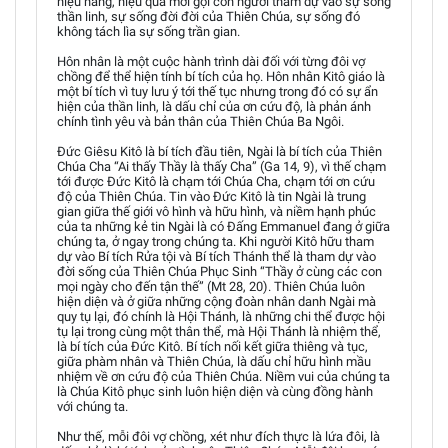
hiệu năng, hiệu quả mời gọi con người tham dự vào sự sống
thần linh, sự sống đời đời của Thiên Chúa, sự sống đó
không tách lìa sự sống trần gian.
Hôn nhân là một cuộc hành trình dài đối với từng đôi vợ
chồng để thể hiện tính bí tích của họ. Hôn nhân Kitô giáo là
một bí tích vì tuy lưu ý tới thế tục nhưng trong đó có sự ẩn
hiện của thần linh, là dấu chỉ của ơn cứu độ, là phản ánh
chính tình yêu và bản thân của Thiên Chúa Ba Ngôi.
Đức Giêsu Kitô là bí tích đầu tiên, Ngài là bí tích của Thiên
Chúa Cha “Ai thấy Thầy là thấy Cha” (Ga 14, 9), vì thế chạm
tới được Đức Kitô là chạm tới Chúa Cha, chạm tới ơn cứu
độ của Thiên Chúa. Tin vào Đức Kitô là tin Ngài là trung
gian giữa thế giới vô hình và hữu hình, và niềm hạnh phúc
của ta những kẻ tin Ngài là có Đấng Emmanuel đang ở giữa
chúng ta, ở ngay trong chúng ta. Khi người Kitô hữu tham
dự vào Bí tích Rửa tội và Bí tích Thánh thể là tham dự vào
đời sống của Thiên Chúa Phục Sinh “Thầy ở cùng các con
mọi ngày cho đến tận thế” (Mt 28, 20). Thiên Chúa luôn
hiện diện và ở giữa những cộng đoàn nhân danh Ngài mà
quy tụ lại, đó chính là Hội Thánh, là những chi thể được hội
tụ lại trong cùng một thân thể, mà Hội Thánh là nhiệm thể,
là bí tích của Đức Kitô. Bí tích nối kết giữa thiêng và tục,
giữa phàm nhân và Thiên Chúa, là dấu chỉ hữu hình mầu
nhiệm về ơn cứu độ của Thiên Chúa. Niềm vui của chúng ta
là Chúa Kitô phục sinh luôn hiện diện và cùng đồng hành
với chúng ta.
Như thế, mỗi đôi vợ chồng, xét như đích thực là lứa đôi, là