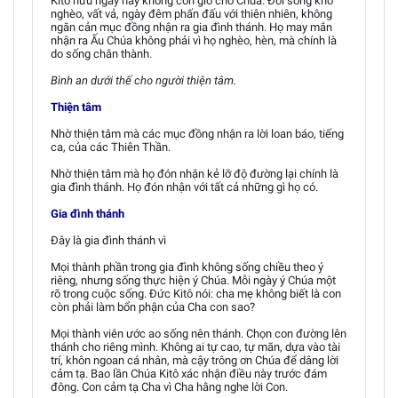
Kitô hữu ngày nay không còn giờ cho Chúa. Đời sống khó
nghèo, vất vả, ngày đêm phấn đấu với thiên nhiên, không
ngăn cản mục đồng nhận ra gia đình thánh. Họ may mắn
nhận ra Ấu Chúa không phải vì họ nghèo, hèn, mà chính là
do sống chân thành.
Bình an dưới thế cho người thiện tâm.
Thiện tâm
Nhờ thiện tâm mà các mục đồng nhận ra lời loan báo, tiếng
ca, của các Thiên Thần.
Nhờ thiện tâm mà họ đón nhận kẻ lỡ độ đường lại chính là
gia đình thánh. Họ đón nhận với tất cả những gì họ có.
Gia đình thánh
Đây là gia đình thánh vì
Mọi thành phần trong gia đình không sống chiều theo ý
riêng, nhưng sống thực hiện ý Chúa. Mỗi ngày ý Chúa một
rõ trong cuộc sống. Đức Kitô nói: cha mẹ không biết là con
còn phải làm bổn phận của Cha con sao?
Mọi thành viên ước ao sống nên thánh. Chọn con đường lên
thánh cho riêng mình. Không ai tự cao, tự mãn, dựa vào tài
trí, khôn ngoan cá nhân, mà cậy trông ơn Chúa để dâng lời
cảm tạ. Bao lần Chúa Kitô xác nhận điều này trước đám
đông. Con cảm tạ Cha vì Cha hằng nghe lời Con.