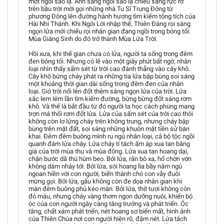
một ngôi sao lạ. Ánh sáng ngôi sao lạ chiếu sáng rực rỡ
trên bầu trời mời gọi những nhà Tu Sĩ Trung Đông từ
phương Đông lên đường hành hương tìm kiếm tông tích của
Hài Nhi Thánh. Khi Ngôi Lời nhập thể, Thiên Đàng rọi sáng
ngọn lửa mới chiếu rọi nhân gian đang ngồi trong bóng tối.
Mùa Giáng Sinh do đó trở thành Mùa Lửa Trời.
Hồi xưa, khi thế gian chưa có lửa, người ta sống trong đêm
đen bóng tối. Nhưng có lẽ vào một giây phút bất ngờ, nhân
loại nhìn thấy sấm sét từ trời cao đánh thẳng vào cây khô.
Cây khô bừng cháy phát ra những tia lửa bập bùng soi sáng
một khoảng thời gian dài sống trong đêm đen của nhân
loại. Gió trời nổi lên đốt thêm sáng ngọn lửa của trời. Lửa
sắc lem lẻm lần tìm kiếm đường, bừng bừng đốt sáng rơm
khô. Và thế là bắt đầu từ đó người ta học cách phùng mang
trợn má thổi rơm đốt lửa. Lửa của sấm sét của trời cao thôi
không còn lơ lửng cháy trên không trung, nhưng cháy bập
bùng trên mặt đất, soi sáng những khuôn mặt tiền sử bán
khai. Đêm đêm buông mình ru ngủ nhân loại, cả bộ tộc ngồi
quanh đám lửa cháy. Lửa cháy tí tách ấm áp xua tan băng
giá của trời mùa thu và mùa đông. Lửa xua tan hoang dại,
chặn bước dã thú hùm beo. Bởi lửa, rắn bò xa, hổ chờn vờn
không dám nhảy tới. Bởi lửa, sói hoang lìa bầy nằm ngủ
ngoan hiền với con người, biến thành chó con vẫy đuôi
mừng gọi. Bởi lửa, gấu không còn đe dọa nhân gian khi
màn đêm buông phủ kéo màn. Bởi lửa, thịt tươi không còn
đỏ máu, nhưng cháy vàng thơm ngon dưỡng nuôi, khiến bộ
óc của con người ngày càng tăng trưởng và phát triển. Óc
tăng, chất xám phát triển, nét hoang sơ biến mất, hình ảnh
của Thiên Chúa nơi con người hiện rõ, đậm nét. Lửa tách