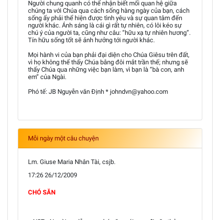
Người chung quanh có thể nhận biết mối quan hệ giữa
chúng ta với Chúa qua cách sống hàng ngày của bạn, cách
sống ấy phải thể hiện được tình yêu và sự quan tâm đến
người khác. Ánh sáng là cái gì rất tự nhiên, có lôi kéo sự
chú ý của người ta, cũng như câu: “hữu xạ tự nhiên hương”.
Tín hữu sống tốt sẽ ảnh hưởng tới người khác.
Mọi hành vi của bạn phải đại diện cho Chúa Giêsu trên đất,
vì họ không thể thấy Chúa bằng đôi mắt trần thế; nhưng sẽ
thấy Chúa qua những việc bạn làm, vì bạn là “bà con, anh
em” của Ngài.
Phó tế: JB Nguyễn văn Định * johndvn@yahoo.com
Mỗi ngày một câu chuyện
Lm. Giuse Maria Nhân Tài, csjb.
17:26 26/12/2009
CHÓ SĂN