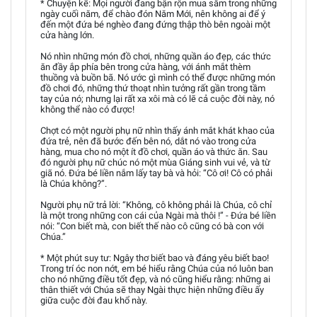
* Chuyện kể: Mọi người đang bận rộn mua sắm trong những
ngày cuối năm, để chào đón Năm Mới, nên không ai để ý
đến một đứa bé nghèo đang đứng thập thò bên ngoài một
cửa hàng lớn.
Nó nhìn những món đồ chơi, những quần áo đẹp, các thức
ăn đầy ắp phía bên trong cửa hàng, với ánh mắt thèm
thuồng và buồn bã. Nó ước gì mình có thể được những món
đồ chơi đó, những thứ thoạt nhìn tưởng rất gần trong tầm
tay của nó; nhưng lại rất xa xôi mà có lẽ cả cuộc đời này, nó
không thể nào có được!
Chợt có một người phụ nữ nhìn thấy ánh mắt khát khao của
đứa trẻ, nên đã bước đến bên nó, dắt nó vào trong cửa
hàng, mua cho nó một ít đồ chơi, quần áo và thức ăn. Sau
đó người phụ nữ chúc nó một mùa Giáng sinh vui vẻ, và từ
giã nó. Đứa bé liền nắm lấy tay bà và hỏi: “Cô ơi! Cô có phải
là Chúa không?”.
Người phụ nữ trả lời: “Không, cô không phải là Chúa, cô chỉ
là một trong những con cái của Ngài mà thôi !” - Đứa bé liền
nói: “Con biết mà, con biết thế nào cô cũng có bà con với
Chúa.”
* Một phút suy tư: Ngây thơ biết bao và đáng yêu biết bao!
Trong trí óc non nớt, em bé hiểu rằng Chúa của nó luôn ban
cho nó những điều tốt đẹp, và nó cũng hiểu rằng: những ai
thân thiết với Chúa sẽ thay Ngài thực hiện những điều ấy
giữa cuộc đời đau khổ này.