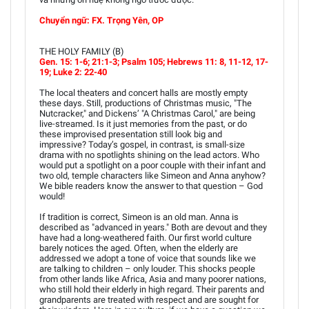
Chuyển ngữ: FX. Trọng Yên, OP
THE HOLY FAMILY (B)
Gen. 15: 1-6; 21:1-3; Psalm 105; Hebrews 11: 8, 11-12, 17-
19; Luke 2: 22-40
The local theaters and concert halls are mostly empty
these days. Still, productions of Christmas music, "The
Nutcracker," and Dickens’ "A Christmas Carol," are being
live-streamed. Is it just memories from the past, or do
these improvised presentation still look big and
impressive? Today’s gospel, in contrast, is small-size
drama with no spotlights shining on the lead actors. Who
would put a spotlight on a poor couple with their infant and
two old, temple characters like Simeon and Anna anyhow?
We bible readers know the answer to that question – God
would!
If tradition is correct, Simeon is an old man. Anna is
described as "advanced in years." Both are devout and they
have had a long-weathered faith. Our first world culture
barely notices the aged. Often, when the elderly are
addressed we adopt a tone of voice that sounds like we
are talking to children – only louder. This shocks people
from other lands like Africa, Asia and many poorer nations,
who still hold their elderly in high regard. Their parents and
grandparents are treated with respect and are sought for