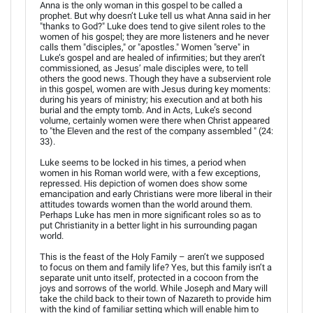
Anna is the only woman in this gospel to be called a
prophet. But why doesn’t Luke tell us what Anna said in her
"thanks to God?" Luke does tend to give silent roles to the
women of his gospel; they are more listeners and he never
calls them "disciples," or "apostles." Women "serve" in
Luke’s gospel and are healed of infirmities; but they aren’t
commissioned, as Jesus’ male disciples were, to tell
others the good news. Though they have a subservient role
in this gospel, women are with Jesus during key moments:
during his years of ministry; his execution and at both his
burial and the empty tomb. And in Acts, Luke’s second
volume, certainly women were there when Christ appeared
to "the Eleven and the rest of the company assembled " (24:
33).
Luke seems to be locked in his times, a period when
women in his Roman world were, with a few exceptions,
repressed. His depiction of women does show some
emancipation and early Christians were more liberal in their
attitudes towards women than the world around them.
Perhaps Luke has men in more significant roles so as to
put Christianity in a better light in his surrounding pagan
world.
This is the feast of the Holy Family – aren’t we supposed
to focus on them and family life? Yes, but this family isn’t a
separate unit unto itself, protected in a cocoon from the
joys and sorrows of the world. While Joseph and Mary will
take the child back to their town of Nazareth to provide him
with the kind of familiar setting which will enable him to