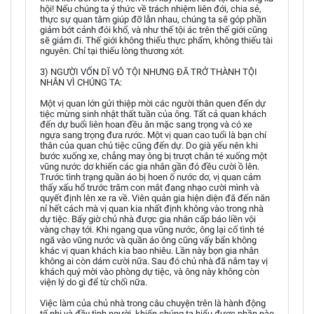
hội! Nếu chúng ta ý thức về trách nhiệm liên đới, chia sẻ,
thực sự quan tâm giúp đỡ lẫn nhau, chúng ta sẽ góp phần
giảm bớt cảnh đói khổ, và như thế tội ác trên thế giới cũng
sẽ giảm đi. Thế giới không thiếu thực phẩm, không thiếu tài
nguyên. Chỉ tại thiếu lòng thương xót.
3) NGƯỜI VỐN DĨ VÔ TỘI NHƯNG ĐÃ TRỞ THÀNH TỘI
NHÂN VÌ CHÚNG TA:
Một vị quan lớn gửi thiệp mời các người thân quen đến dự
tiệc mừng sinh nhật thất tuần của ông. Tất cả quan khách
đến dự buổi liên hoan đều ăn mặc sang trọng và có xe
ngựa sang trọng đưa rước. Một vị quan cao tuổi là bạn chí
thân của quan chủ tiệc cũng đến dự. Do già yếu nên khi
bước xuống xe, chẳng may ông bị trượt chân té xuống một
vũng nước dơ khiến các gia nhân gần đó đều cười ồ lên.
Trước tình trạng quần áo bị hoen ố nước dơ, vị quan cảm
thấy xấu hổ trước trăm con mắt đang nhạo cười mình và
quyết định lên xe ra về. Viên quản gia hiện diện đã đến năn
nỉ hết cách mà vị quan kia nhất định không vào trong nhà
dự tiệc. Bấy giờ chủ nhà được gia nhân cấp báo liền vội
vàng chạy tới. Khi ngang qua vũng nước, ông lại cố tình té
ngã vào vũng nước và quần áo ông cũng vấy bẩn không
khác vị quan khách kia bao nhiêu. Lần này bọn gia nhân
không ai còn dám cười nữa. Sau đó chủ nhà đã nắm tay vị
khách quý mời vào phòng dự tiệc, và ông này không còn
viện lý do gì để từ chối nữa.
Việc làm của chủ nhà trong câu chuyện trên là hành động
tế nhị và đầy tình người, khiến chúng ta hiểu được phần nào