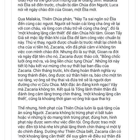
Giáo Hội và thế giới đón mừng đại lễ Giáng Sinh. Malakia
nói Êlia sẽ đến trước, chuẩn bị dân Chúa đón Người; Luca
nói về ngày chào đời của Gioan, một Êlia mới.
Qua Malakia, Thiên Chúa phán, “Này Ta sai ngôn sứ Êlia
đến cùng các ngươi. Người sẽ hoán cải lòng cha ông về lại
với con cháu, và lòng con cháu trở về cùng cha ông”; đó là
‘một khoảng lặng cần thiết’ để dân Chúa hồi tâm. Gioan Tẩy
Giả sẽ mặc lấy thần khí của Êlia để làm công việc chuẩn bị
này. Thú vị thay, người được chuẩn bị trước nhất lại chính là
cha của vị tiền hô, Zacaria, vốn đã phải câm vì không tin
việc con mình chào đời. Nhưng đó là sự thật, Gioan ra đời
và ngày đặt tên cho nó, Zacaria được tháo cởi, “Bỗng chốc
lưỡi ông mở ra, và ông liền chúc tụng Chúa”. Những lời này
tiết lộ hậu kết vui mừng cho sự thất bại ban đầu của
Zacaria. Chín tháng trước, khi đang hoàn thành nghĩa vụ
trong thánh điện, ông được sứ thần hiện ra, báo cho một tin
vui rằng, vợ ông sẽ thụ thai và đứa trẻ sẽ là người dọn
đường cho vị Cứu Chúa. Một đặc ân đáng kinh ngạc! Vậy
mà Zacaria không tin. Kết quả là Tổng lãnh thiên thần đã
đánh ông câm lặng trong chín tháng, ‘một khoảng lặng cần
thiết’, cũng là khoảng thời gian vợ ông trải qua thai kỳ.
Thế nhưng, hình phạt của Thiên Chúa luôn là quà tặng của
ân sủng Người. Zacaria không bị trừng phạt vì bất tuân
hoặc vì những lý do mang tính trừng phạt; đúng hơn, hình
phạt này được xem như việc đền tội. Ông được trao một
việc đền tội khá nhẹ khi phải lặng thinh chín tháng vì một lý
do chính đáng. Dường như Thiên Chúa biết, Zacaria cần có
‘một khoảng lặng cần thiết’ để suy gẫm về điều sứ thần đã