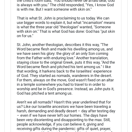
the child’s room said, "You should never be afraid dear, God
is always with you." The child responded, "Yes, I know God
is with me. But I want someone with skin on."
That is what St. John is proclaiming to us today. We can
use bigger words to explain it, but what "incarnation" means
is what the three year old "theologian" wanted, "Someone
with skin on." That is what God has done: God has "put skin
on for us."
St. John, another theologian, describes it this way, "The
Word became flesh and made his dwelling among us, and
we have seen his glory: the glory of an only Son coming
from the Father with enduring love." Another translation,
staying close to the original Greek, puts it this way, "And the
Word became flesh and pitched his tent among us." I like
that wording, it harkens back to the Israelites’ experience
of God. They started as nomads, wanderers in the desert.
For them, always on the move, God wasn’t fixed on an altar
in a temple somewhere you had to travel to in order to
worship and be in God’s presence. Instead, as John puts it,
God has pitched a tent among us.
Aren’t we all nomads? Hasn’t this year underlined that for
us? Like our Israelite ancestors we have been traveling a
harsh, demanding and deadly desert – day after testing day
– even if we have never left our homes. The days have
been very disorienting and disappointing to the max. Still,
people acknowledge, if you can believe it, giving and
receiving gifts during the pandemic: gifts of quiet, prayer,