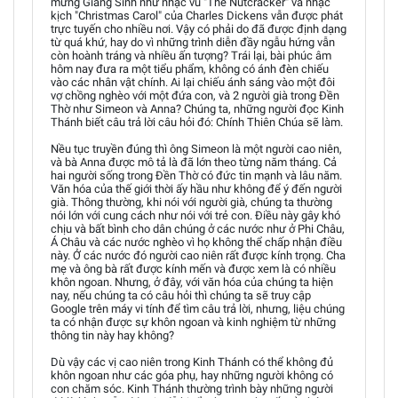
mừng Giáng Sinh như nhạc vũ "The Nutcracker" và nhạc
kịch "Christmas Carol" của Charles Dickens vẫn được phát
trực tuyến cho nhiều nơi. Vậy có phải do đã được định dạng
từ quá khứ, hay do vì những trình diễn đầy ngẫu hứng vẫn
còn hoành tráng và nhiều ấn tượng? Trái lại, bài phúc âm
hôm nay đưa ra một tiểu phẩm, không có ánh đèn chiếu
vào các nhân vật chính. Ai lại chiếu ánh sáng vào một đôi
vợ chồng nghèo với một đứa con, và 2 người già trong Đền
Thờ như Simeon và Anna? Chúng ta, những người đọc Kinh
Thánh biết câu trả lời câu hỏi đó: Chính Thiên Chúa sẽ làm.
Nều tục truyền đúng thì ông Simeon là một người cao niên,
và bà Anna được mô tả là đã lớn theo từng năm tháng. Cả
hai người sống trong Đền Thờ có đức tin mạnh và lâu năm.
Văn hóa của thế giới thời ấy hầu như không để ý đến người
già. Thông thường, khi nói với người già, chúng ta thường
nói lớn với cung cách như nói với trẻ con. Điều này gây khó
chịu và bất bình cho dân chúng ở các nước như ở Phi Châu,
Á Châu và các nước nghèo vì họ không thể chấp nhận điều
này. Ở các nước đó người cao niên rất được kính trọng. Cha
mẹ và ông bà rất được kính mến và được xem là có nhiều
khôn ngoan. Nhưng, ở đây, với văn hóa của chúng ta hiện
nay, nếu chúng ta có câu hỏi thì chúng ta sẽ truy cập
Google trên máy vi tính để tìm câu trả lời, nhưng, liệu chúng
ta có nhận được sự khôn ngoan và kinh nghiệm từ những
thông tin này hay không?
Dù vậy các vị cao niên trong Kinh Thánh có thể không đủ
khôn ngoan như các góa phụ, hay những người không có
con chăm sóc. Kinh Thánh thường trình bày những người