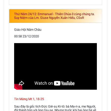
Thứ Năm 24/12: Emmanuel - Thiên Chúa ở cùng chúng ta.
Suy Niệm của Lm. Giuse Nguyễn Xuân Hiếu, CSsR
Giáo Hội Năm Châu
00:58 23/12/2020
Tin Mừng Mt 1, 18-25
Sau đây là gốc tích Đức Giê-su Ki-tô: bà Ma-ri-a, mẹ Người,
đã thành hôn với ông Giu-se. Nhưng trước khi hai ông bà về