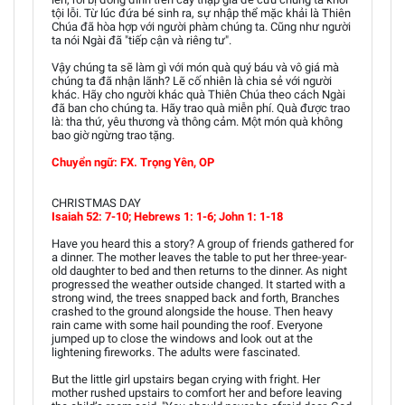
tội lỗi. Từ lúc đứa bé sinh ra, sự nhập thể mặc khải là Thiên
Chúa đã hòa hợp với người phàm chúng ta. Cũng như người
ta nói Ngài đã "tiếp cận và riêng tư".
Vậy chúng ta sẽ làm gì với món quà quý báu và vô giá mà
chúng ta đã nhận lãnh? Lẽ cố nhiên là chia sẻ với người
khác. Hãy cho người khác quà Thiên Chúa theo cách Ngài
đã ban cho chúng ta. Hãy trao quà miễn phí. Quà được trao
là: tha thứ, yêu thương và thông cảm. Một món quà không
bao giờ ngừng trao tặng.
Chuyển ngữ: FX. Trọng Yên, OP
CHRISTMAS DAY
Isaiah 52: 7-10; Hebrews 1: 1-6; John 1: 1-18
Have you heard this a story? A group of friends gathered for
a dinner. The mother leaves the table to put her three-year-
old daughter to bed and then returns to the dinner. As night
progressed the weather outside changed. It started with a
strong wind, the trees snapped back and forth, Branches
crashed to the ground alongside the house. Then heavy
rain came with some hail pounding the roof. Everyone
jumped up to close the windows and look out at the
lightening fireworks. The adults were fascinated.
But the little girl upstairs began crying with fright. Her
mother rushed upstairs to comfort her and before leaving