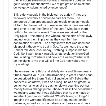
their wisdom. Here in our culture, if we have a question we
go to Google for our answer. We might get an answer; but
do we get wisdom honed by experience?
Still, elderly people in the bible can be at risk if they are
widowed, or without children to care for them. The
scriptures often present such vulnerable ones as models
of faith for the rest of us. Simeon and Anna have waited a
long time to see "the Christ of the Lord." What kept them
faithful for so many years? They were sustained by the
Holy Spirit – the strong One who takes the side of the lowly
and upholds them in prayer as they wait for "the
consolation of Israel." The story shows that God does not
disappoint those who trust in God. As we heard the angel
Gabriel tell Mary last Sunday, "Nothing is impossible for
God." So, I want to ask myself: What revelation from God
am I waiting for? Where and how am I waiting? What will
be the signs to me that will tell me God has visited me in
my waiting?
I have seen the faithful and elderly Anna and Simeon many
times, haven’t you? (As I am advancing in years I hope I can
be described like them, "faithful and elderly!") Before the
pandemic lockdown, I was on a long line at a drugstore. A
senior woman was at the cashier slowly counting out her
money from a change purse. Those of us in line behind her
waited and watched. I was delighted that no one made an
impatient gesture, or muttered, "What’s taking so long?" I
imagine the woman’s life must be a frequent test on her
patience, as well as on the patience of those around her at