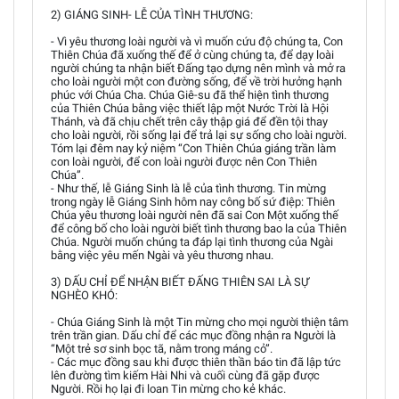
2) GIÁNG SINH- LỄ CỦA TÌNH THƯƠNG:
- Vì yêu thương loài người và vì muốn cứu độ chúng ta, Con
Thiên Chúa đã xuống thế để ở cùng chúng ta, để dạy loài
người chúng ta nhận biết Đấng tạo dựng nên mình và mở ra
cho loài người một con đường sống, để về trời hưởng hạnh
phúc với Chúa Cha. Chúa Giê-su đã thể hiện tình thương
của Thiên Chúa bằng việc thiết lập một Nước Trời là Hội
Thánh, và đã chịu chết trên cây thập giá để đền tội thay
cho loài người, rồi sống lại để trả lại sự sống cho loài người.
Tóm lại đêm nay kỷ niệm “Con Thiên Chúa giáng trần làm
con loài người, để con loài người được nên Con Thiên
Chúa”.
- Như thế, lễ Giáng Sinh là lễ của tình thương. Tin mừng
trong ngày lễ Giáng Sinh hôm nay công bố sứ điệp: Thiên
Chúa yêu thương loài người nên đã sai Con Một xuống thế
để công bố cho loài người biết tình thương bao la của Thiên
Chúa. Người muốn chúng ta đáp lại tình thương của Ngài
bằng việc yêu mến Ngài và yêu thương nhau.
3) DẤU CHỈ ĐỂ NHẬN BIẾT ĐẤNG THIÊN SAI LÀ SỰ
NGHÈO KHÓ:
- Chúa Giáng Sinh là một Tin mừng cho mọi người thiện tâm
trên trần gian. Dấu chỉ để các mục đồng nhận ra Người là
“Một trẻ sơ sinh bọc tã, nằm trong máng cỏ”.
- Các mục đồng sau khi được thiên thần báo tin đã lập tức
lên đường tìm kiếm Hài Nhi và cuối cùng đã gặp được
Người. Rồi họ lại đi loan Tin mừng cho kẻ khác.