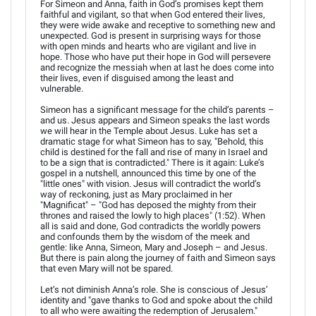
For Simeon and Anna, faith in God’s promises kept them
faithful and vigilant, so that when God entered their lives,
they were wide awake and receptive to something new and
unexpected. God is present in surprising ways for those
with open minds and hearts who are vigilant and live in
hope. Those who have put their hope in God will persevere
and recognize the messiah when at last he does come into
their lives, even if disguised among the least and
vulnerable.
Simeon has a significant message for the child’s parents –
and us. Jesus appears and Simeon speaks the last words
we will hear in the Temple about Jesus. Luke has set a
dramatic stage for what Simeon has to say, "Behold, this
child is destined for the fall and rise of many in Israel and
to be a sign that is contradicted." There is it again: Luke’s
gospel in a nutshell, announced this time by one of the
"little ones" with vision. Jesus will contradict the world’s
way of reckoning, just as Mary proclaimed in her
"Magnificat" – "God has deposed the mighty from their
thrones and raised the lowly to high places" (1:52). When
all is said and done, God contradicts the worldly powers
and confounds them by the wisdom of the meek and
gentle: like Anna, Simeon, Mary and Joseph – and Jesus.
But there is pain along the journey of faith and Simeon says
that even Mary will not be spared.
Let’s not diminish Anna’s role. She is conscious of Jesus’
identity and "gave thanks to God and spoke about the child
to all who were awaiting the redemption of Jerusalem."