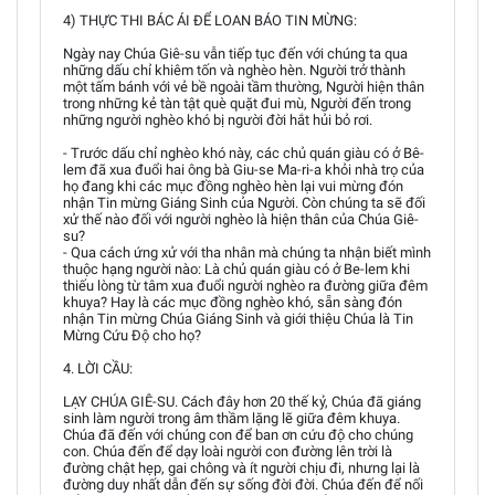
4) THỰC THI BÁC ÁI ĐỂ LOAN BÁO TIN MỪNG:
Ngày nay Chúa Giê-su vẫn tiếp tục đến với chúng ta qua
những dấu chỉ khiêm tốn và nghèo hèn. Người trở thành
một tấm bánh với vẻ bề ngoài tầm thường, Người hiện thân
trong những kẻ tàn tật què quặt đui mù, Người đến trong
những người nghèo khó bị người đời hắt hủi bỏ rơi.
- Trước dấu chỉ nghèo khó này, các chủ quán giàu có ở Bê-
lem đã xua đuổi hai ông bà Giu-se Ma-ri-a khỏi nhà trọ của
họ đang khi các mục đồng nghèo hèn lại vui mừng đón
nhận Tin mừng Giáng Sinh của Người. Còn chúng ta sẽ đối
xử thế nào đối với người nghèo là hiện thân của Chúa Giê-
su?
- Qua cách ứng xử với tha nhân mà chúng ta nhận biết mình
thuộc hạng người nào: Là chủ quán giàu có ở Be-lem khi
thiếu lòng từ tâm xua đuổi người nghèo ra đường giữa đêm
khuya? Hay là các mục đồng nghèo khó, sẵn sàng đón
nhận Tin mừng Chúa Giáng Sinh và giới thiệu Chúa là Tin
Mừng Cứu Độ cho họ?
4. LỜI CẦU:
LẠY CHÚA GIÊ-SU. Cách đây hơn 20 thế kỷ, Chúa đã giáng
sinh làm người trong âm thầm lặng lẽ giữa đêm khuya.
Chúa đã đến với chúng con để ban ơn cứu độ cho chúng
con. Chúa đến để dạy loài người con đường lên trời là
đường chật hẹp, gai chông và ít người chịu đi, nhưng lại là
đường duy nhất dẫn đến sự sống đời đời. Chúa đến để nối