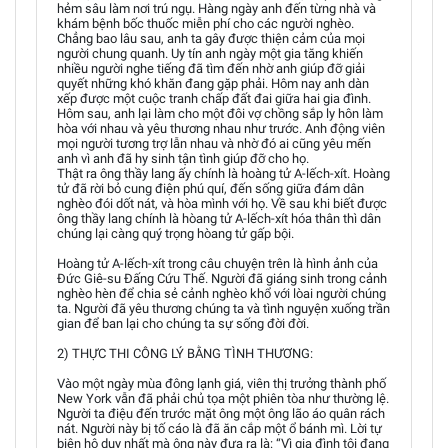
hẻm sâu làm nơi trú ngụ. Hàng ngày anh đến từng nhà và
khám bệnh bốc thuốc miễn phí cho các người nghèo.
Chẳng bao lâu sau, anh ta gây được thiện cảm của mọi
người chung quanh. Uy tín anh ngày một gia tăng khiến
nhiều người nghe tiếng đã tìm đến nhờ anh giúp đỡ giải
quyết những khó khăn đang gặp phải. Hôm nay anh dàn
xếp được một cuộc tranh chấp đất đai giữa hai gia đình.
Hôm sau, anh lại làm cho một đôi vợ chồng sắp ly hôn làm
hòa với nhau và yêu thương nhau như trước. Anh động viên
mọi người tương trợ lẫn nhau và nhờ đó ai cũng yêu mến
anh vì anh đã hy sinh tận tình giúp đỡ cho họ.
Thật ra ông thầy lang ấy chính là hoàng tử A-lếch-xít. Hoàng
tử đã rời bỏ cung điện phú quí, đến sống giữa đám dân
nghèo đói dốt nát, và hòa mình với họ. Về sau khi biết được
ông thầy lang chính là hòang tử A-lếch-xít hóa thân thì dân
chúng lại càng quý trọng hòang tử gấp bội.
Hoàng tử A-lếch-xít trong câu chuyện trên là hình ảnh của
Đức Giê-su Đấng Cứu Thế. Người đã giáng sinh trong cảnh
nghèo hèn để chia sẻ cảnh nghèo khổ với lòai người chúng
ta. Người đã yêu thương chúng ta và tình nguyện xuống trần
gian để ban lại cho chúng ta sự sống đời đời.
2) THỰC THI CÔNG LÝ BẰNG TÌNH THƯƠNG:
Vào một ngày mùa đông lạnh giá, viên thị trưởng thành phố
New York vẫn đã phải chủ tọa một phiên tòa như thường lệ.
Người ta điệu đến trước mặt ông một ông lão áo quân rách
nát. Người này bị tố cáo là đã ăn cắp một ổ bánh mì. Lời tự
biện hộ duy nhất mà ông này đưa ra là: “Vì gia đình tôi đang