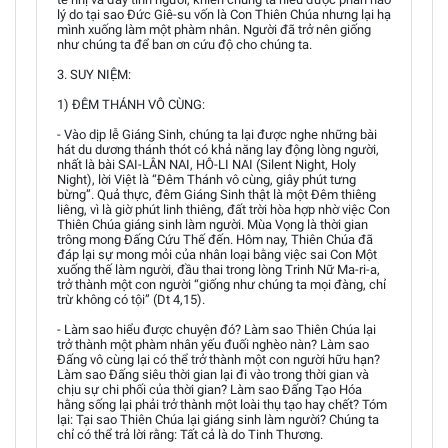
lý do tại sao Đức Giê-su vốn là Con Thiên Chúa nhưng lại hạ
mình xuống làm một phàm nhân. Người đã trở nên giống
như chúng ta để ban ơn cứu độ cho chúng ta.
3. SUY NIỆM:
1) ĐÊM THÁNH VÔ CÙNG:
- Vào dịp lễ Giáng Sinh, chúng ta lại được nghe những bài
hát du dương thánh thót có khả năng lay động lòng người,
nhất là bài SAI-LÂN NAI, HÔ-LI NAI (Silent Night, Holy
Night), lời Việt là “Đêm Thánh vô cùng, giây phút tưng
bừng”. Quả thực, đêm Giáng Sinh thật là một Đêm thiêng
liêng, vì là giờ phút linh thiêng, đất trời hòa hợp nhờ việc Con
Thiên Chúa giáng sinh làm người. Mùa Vọng là thời gian
trông mong Đấng Cứu Thế đến. Hôm nay, Thiên Chúa đã
đáp lại sự mong mỏi của nhân loại bằng việc sai Con Một
xuống thế làm người, đầu thai trong lòng Trinh Nữ Ma-ri-a,
trở thành một con người “giống như chúng ta mọi đàng, chỉ
trừ không có tội” (Dt 4,15).
- Làm sao hiểu được chuyện đó? Làm sao Thiên Chúa lại
trở thành một phàm nhân yếu đuối nghèo nàn? Làm sao
Đấng vô cùng lại có thể trở thành một con người hữu hạn?
Làm sao Đấng siêu thời gian lại đi vào trong thời gian và
chịu sự chi phối của thời gian? Làm sao Đấng Tạo Hóa
hằng sống lại phải trở thành một loài thụ tạo hay chết? Tóm
lại: Tại sao Thiên Chúa lại giáng sinh làm người? Chúng ta
chỉ có thể trả lời rằng: Tất cả là do Tinh Thương.