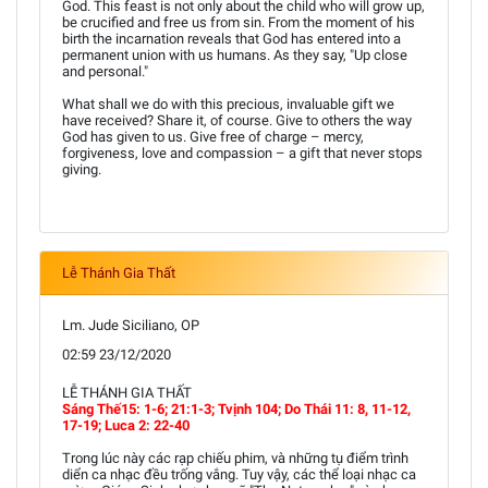
God. This feast is not only about the child who will grow up,
be crucified and free us from sin. From the moment of his
birth the incarnation reveals that God has entered into a
permanent union with us humans. As they say, "Up close
and personal."
What shall we do with this precious, invaluable gift we
have received? Share it, of course. Give to others the way
God has given to us. Give free of charge – mercy,
forgiveness, love and compassion – a gift that never stops
giving.
Lễ Thánh Gia Thất
Lm. Jude Siciliano, OP
02:59 23/12/2020
LỄ THÁNH GIA THẤT
Sáng Thế15: 1-6; 21:1-3; Tvịnh 104; Do Thái 11: 8, 11-12,
17-19; Luca 2: 22-40
Trong lúc này các rạp chiếu phim, và những tụ điểm trình
diển ca nhạc đều trống vắng. Tuy vậy, các thể loại nhạc ca