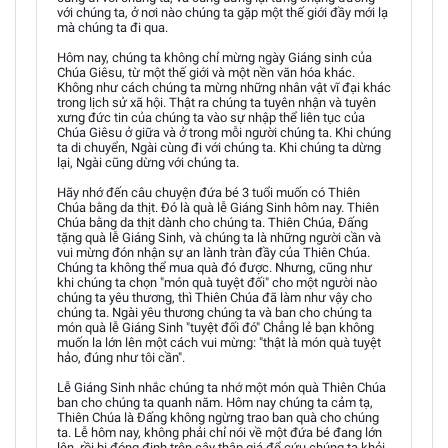
với chúng ta, ở nơi nào chúng ta gặp một thế giới đầy mới lạ
mà chúng ta đi qua.
Hôm nay, chúng ta không chỉ mừng ngày Giáng sinh của
Chúa Giêsu, từ một thế giới và một nền văn hóa khác.
Không như cách chúng ta mừng những nhân vật vĩ đại khác
trong lịch sử xã hội. Thật ra chúng ta tuyên nhận và tuyên
xưng đức tin của chúng ta vào sự nhập thể liên tục của
Chúa Giêsu ở giữa và ở trong mỗi người chúng ta. Khi chúng
ta di chuyển, Ngài cùng đi với chúng ta. Khi chúng ta dừng
lại, Ngài cũng dừng với chúng ta.
Hãy nhớ đến câu chuyện đứa bé 3 tuổi muốn có Thiên
Chúa bằng da thịt. Đó là quà lễ Giáng Sinh hôm nay. Thiên
Chúa bằng da thịt dành cho chúng ta. Thiên Chúa, Đấng
tặng quà lễ Giáng Sinh, và chúng ta là những người cần và
vui mừng đón nhận sự an lành tràn đầy của Thiên Chúa.
Chúng ta không thể mua quà đó được. Nhưng, cũng như
khi chúng ta chọn "món quà tuyệt đối" cho một người nào
chúng ta yêu thương, thì Thiên Chúa đã làm như vậy cho
chúng ta. Ngài yêu thương chúng ta và ban cho chúng ta
món quà lễ Giáng Sinh "tuyệt đối đó" Chẳng lẻ bạn không
muốn la lớn lên một cách vui mừng: "thật là món quà tuyệt
hảo, đúng như tôi cần".
Lễ Giáng Sinh nhắc chúng ta nhớ một món quà Thiên Chúa
ban cho chúng ta quanh năm. Hôm nay chúng ta cảm tạ,
Thiên Chúa là Đấng không ngừng trao ban quà cho chúng
ta. Lễ hôm nay, không phải chỉ nói về một đứa bé đang lớn
lên, rồi bị đóng đinh trên cây thập giá để cứu chúng ta khỏi