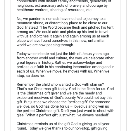
connections with distant family and friends, generosity of
neighbors, extraordinary acts of bravery and courage by
healthcare workers, sharing of resources, etc.
No, we pandemic nomads have not had to journey to a
mountain shrine, or distant holy place to be close to our
God. Instead, "The Word became flesh and pitched his tent
among us." We could add: and picks up his tent to travel
with us and pitches it again and again among us at each
place we have found ourselves in this new, unfamiliar
world we are now passing through.
Today we celebrate not just the birth of Jesus years ago,
from another world and culture, the way we celebrate other
great figures in history. Rather, we acknowledge and
profess our faith in his continuing incarnation among and in
each of us. When we move, he moves with us. When we
stop, so does he.
Remember the child who wanted a God with skin on?
That’s our Christmas gift today: God in the flesh for us. God
is the Christmas gift giver and we are the needy and
exuberant receivers of God’s bounty. We could not buy this
gift. But just as we choose the "perfect gift" for someone
we love, so God has done for us – loved us and given us
the perfect Christmas gift. Don’t you just want to shout with
glee, "What a perfect gift, just what I’ve always needed!"
Christmas reminds us of the gift God is giving us all year
round. Today we give thanks to our non-stop, gift-giving