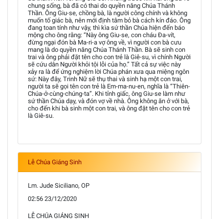
chung sống, bà đã có thai do quyền năng Chúa Thánh
Thần. Ông Giu-se, chồng bà, là người công chính và không
muốn tố giác bà, nên mới định tâm bỏ bà cách kín đáo. Ông
đang toan tính như vậy, thì kìa sứ thần Chúa hiện đến báo
mộng cho ông rằng: “Này ông Giu-se, con cháu Đa-vít,
đừng ngại đón bà Ma-ri-a vợ ông về, vì người con bà cưu
mang là do quyền năng Chúa Thánh Thần. Bà sẽ sinh con
trai và ông phải đặt tên cho con trẻ là Giê-su, vì chính Người
sẽ cứu dân Người khỏi tội lỗi của họ.” Tất cả sự việc này
xảy ra là để ứng nghiệm lời Chúa phán xưa qua miệng ngôn
sứ: Này đây, Trinh Nữ sẽ thụ thai và sinh hạ một con trai,
người ta sẽ gọi tên con trẻ là Em-ma-nu-en, nghĩa là “Thiên-
Chúa-ở-cùng-chúng-ta”. Khi tỉnh giấc, ông Giu-se làm như
sứ thần Chúa dạy, và đón vợ về nhà. Ông không ăn ở với bà,
cho đến khi bà sinh một con trai, và ông đặt tên cho con trẻ
là Giê-su.
Lễ Chúa Giáng Sinh
Lm. Jude Siciliano, OP
02:56 23/12/2020
LỄ CHÚA GIÁNG SINH