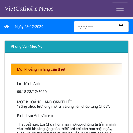
VietCatholic News
Ngày 23-12-2020
Phụng Vụ - Mục Vụ
Một khoảng im lặng cần thiết
Lm. Minh Anh
00:18 23/12/2020
MỘT KHOẢNG LẶNG CẦN THIẾT
“Bỗng chốc lưỡi ông mở ra, và ông liền chúc tụng Chúa”.
Kính thưa Anh Chị em,
Thật bất ngờ, Lời Chúa hôm nay mời gọi chúng ta trầm mình
vào ‘một khoảng lặng cần thiết’ khi chỉ còn hơn một ngày,