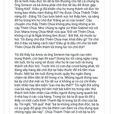
đó là hình mẫu đức tin dễ bị tổn thương cho tất cả chúng ta.
Ông Simeon và bà Anna phải chờ đợi rất lâu để được gặp
“Đấng Kitô”. Điều gì đã khiến cho họ trung thành với đức tin
trong bao nhiêu năm tháng đó? Họ được Chúa Thánh Thần
nâng đở - Đấng Tối Cao luôn bênh vực kẻ thấp hèn, và nâng
đỡ họ trong khi họ chờ đợi "Đấng an ủi của Israel". Câu
chuyện cho thấy Thiên Chúa không phụ lòng những ai tin
cậy Thiên Chúa. Như chúng ta nghe sứ thần Gabriel nói với
Dức Maria trong Chúa Nhật vừa qua "Đối với Thiên Chúa,
không có gì là Ngài không làm được". Bởi thế, tôi muốn tự
hỏi: Tôi đang chờ đợi Thiên Chúa mạc khải điều gì? Tôi chờ
đợi ở đâu và bằng cách nào? Điều gì là dấu chỉ cho tôi biết
Thiên Chúa đã đến thăm tôi trong lúc tôi chờ đợi?
Tôi đã thấy bà Anna và ông Simeon hai người cao niên
trung thành, còn bạn thì sao? (trong lúc tôi càng ngày càng
lớn tuổi, tôi hy vọng sẽ được như họ là cao tuổi và trung
thành với đức tin). Trước khi có cơn đại covid bùng phát, tôi
đang xếp hàng dài chờ đợi tại hiệu thuốc để trả tiền mua
thuốc. Một bà lớn tuổi đứng trước quầy thu ngân đang
chậm rãi đếm tiền lẻ đổ trong ví ra. Những người đứng sau
bà ấy chờ đợi mãi và Tôi rất vui vì không ai có cử chỉ thiếu
kiên nhẫn hay lẩm bẩm “sao mà lâu thế!?" Tôi nghĩ đời sống
của bà này thường trở nên một bài kiểm tra trong việc thử
thách tính kiên nhẫn của nhiều người đứng xung quanh bà
ở nhà hay ở các cửa hàng. Trong lúc bà ta đi qua tôi để ý
thấy có một cuốn Kinh Thanh lấp ló trong túi đi chợ của bà
ấy. Tôi nghĩ, “tốt quá” thật “bà ta không sống đơn độc, bà ta
có sự giúp đở giúp cho bà thêm can đảm và chịu đựng qua
những ngày dài này”. Chúa Thánh Thần sẽ ở với bà ta khi