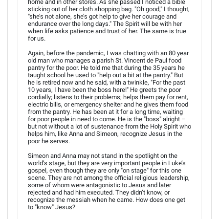
home and in other stores. As she passed I noticed a bible
sticking out of her cloth shopping bag. "Oh good," I thought,
"she’s not alone, she’s got help to give her courage and
endurance over the long days." The Spirit will be with her
when life asks patience and trust of her. The same is true
for us.
Again, before the pandemic, I was chatting with an 80 year
old man who manages a parish St. Vincent de Paul food
pantry for the poor. He told me that during the 35 years he
taught school he used to "help out a bit at the pantry." But
he is retired now and he said, with a twinkle, "For the past
10 years, I have been the boss here!" He greets the poor
cordially; listens to their problems; helps them pay for rent,
electric bills, or emergency shelter and he gives them food
from the pantry. He has been at it for a long time, waiting
for poor people in need to come. He is the "boss" alright –
but not without a lot of sustenance from the Holy Spirit who
helps him, like Anna and Simeon, recognize Jesus in the
poor he serves.
Simeon and Anna may not stand in the spotlight on the
world’s stage, but they are very important people in Luke’s
gospel, even though they are only "on stage" for this one
scene. They are not among the official religious leadership,
some of whom were antagonistic to Jesus and later
rejected and had him executed. They didn’t know, or
recognize the messiah when he came. How does one get
to "know" Jesus?