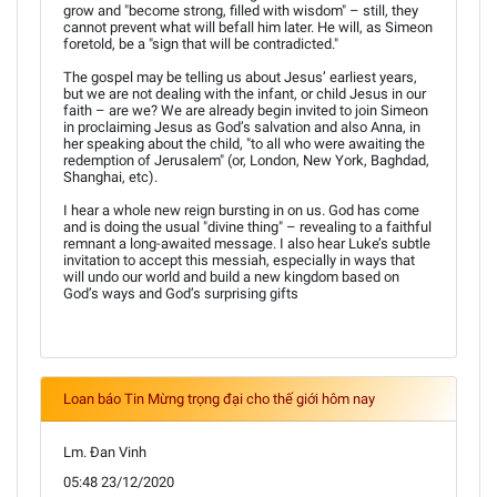
grow and "become strong, filled with wisdom" – still, they
cannot prevent what will befall him later. He will, as Simeon
foretold, be a "sign that will be contradicted."
The gospel may be telling us about Jesus’ earliest years,
but we are not dealing with the infant, or child Jesus in our
faith – are we? We are already begin invited to join Simeon
in proclaiming Jesus as God’s salvation and also Anna, in
her speaking about the child, "to all who were awaiting the
redemption of Jerusalem" (or, London, New York, Baghdad,
Shanghai, etc).
I hear a whole new reign bursting in on us. God has come
and is doing the usual "divine thing" – revealing to a faithful
remnant a long-awaited message. I also hear Luke’s subtle
invitation to accept this messiah, especially in ways that
will undo our world and build a new kingdom based on
God’s ways and God’s surprising gifts
Loan báo Tin Mừng trọng đại cho thế giới hôm nay
Lm. Đan Vinh
05:48 23/12/2020