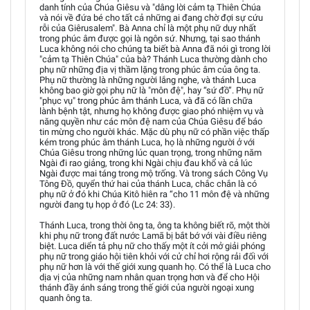
danh tính của Chúa Giêsu và "dâng lời cảm tạ Thiên Chúa
và nói về đứa bé cho tất cả những ai đang chờ đợi sự cứu
rỗi của Giêrusalem". Bà Anna chỉ là một phụ nữ duy nhất
trong phúc âm được gọi là ngôn sứ. Nhưng, tại sao thánh
Luca không nói cho chúng ta biết bà Anna đã nói gì trong lời
"cảm tạ Thiên Chúa" của bà? Thánh Luca thường dành cho
phụ nữ những địa vị thầm lặng trong phúc âm của ông ta.
Phụ nữ thường là những người lắng nghe, và thánh Luca
không bao giờ gọi phụ nữ là "môn đệ", hay “sứ đồ”. Phụ nữ
"phục vụ" trong phúc âm thánh Luca, và đã có lần chữa
lành bệnh tật, nhưng họ không được giao phó nhiệm vụ và
năng quyền như các môn đệ nam của Chúa Giêsu để báo
tin mừng cho người khác. Mặc dù phụ nữ có phần việc thấp
kém trong phúc âm thánh Luca, họ là những người ở với
Chúa Giêsu trong những lúc quan trọng, trong những năm
Ngài đi rao giảng, trong khi Ngài chịu đau khổ và cả lúc
Ngài được mai táng trong mộ trống. Và trong sách Công Vụ
Tông Đồ, quyển thứ hai của thánh Luca, chắc chắn là có
phụ nữ ở đó khi Chúa Kitô hiên ra “cho 11 môn đệ và những
người đang tụ họp ở đó (Lc 24: 33).
Thánh Luca, trong thời ông ta, ông ta không biết rõ, một thời
khi phụ nữ trong đất nước Lamã bị bắt bớ với vài điều riêng
biệt. Luca diển tả phụ nữ cho thấy một ít cởi mở giải phóng
phụ nữ trong giáo hội tiên khỏi với cử chỉ hơi rộng rải đối với
phụ nữ hơn là với thế giới xung quanh họ. Có thể là Luca cho
dịa vị của những nam nhân quan trọng hơn và để cho Hội
thánh đầy ánh sáng trong thế giới của người ngoại xung
quanh ông ta.