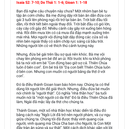
Isaia 52: 7-10; Do Thái 1: 1-6; Gioan 1: 1-18
Bạn đã nghe câu chuyện này chưa? Một nhóm bạn bè tụ
tập ăn cơm chiều. Bà mẹ đứng dậy rời bàn ăn dẫn đứa con
gái 3 tuổi lên phòng ngủ rồi trở lại bàn ăn. Trời bắt đầu tối
dần, rồi thời tiết bên ngoài thay đổi. Trời bắt đầu có gió lớn,
cây cây cối gảy đổ. Nhiều cành cây gãy rơi xuống bên hông
nhà. Rồi đến mưa lớn có cả mưa đá đập mạnh xuống trên
mái nhà. Mọi người vội đứng bật dậy đóng các cửa sổ và
nhìn bên ngoài thấy có sấm chớp rực sáng cả bầu trời.
Những người lớn có vẻ thích thú cảnh tượng này.
Nhưng, đứa bé gái trên lầu sợ quá nên khóc. Bà mẹ vội
chay lên phòng em bé để an ủi. Rồi trước khi ra khỏi phóng
bà ta nói với em bé "Con đừng bao giờ sợ cả. Thiên Chúa
luôn ở bên con”. Em bé trả lời "Dạ con biết Thiên Chúa luôn
ở bên con. Nhưng con muốn có người bằng da thịt ở với
con".
Đó là điều thánh Gioan loan báo hôm nay. Chúng ta có thể
dùng lời người lớn để giải thich. Nhưng, điều đứa bé muốn
nói chính là "người thật". Có nghĩa "nhà thần học” ba tuổi
muốn nói là “một người có da thịt" Đó là điều Thiên Chúa đã
làm, Ngài đã mặc lấy da thịt cho chúng ta.
Thánh Gioan, một số nhà thần học khác diển tả điều đó
bằng cách này "Ngôi Lời đã trở nên người phàm, và cư ngụ
giữa chúng ta. Chúng tôi đã được thấy vinh quang của
người, vinh quang mà Chúa Cha ban cho Người, là Con Một
đầy tràn ân sủng và sự thật". Một cách dịch khác gần vời lời