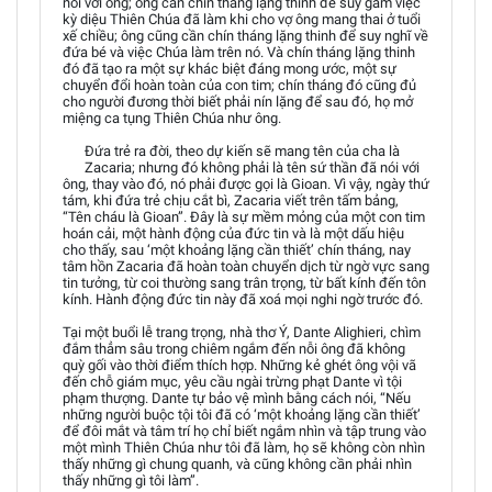
nói với ông; ông cần chín tháng lặng thinh để suy gẫm việc
kỳ diệu Thiên Chúa đã làm khi cho vợ ông mang thai ở tuổi
xế chiều; ông cũng cần chín tháng lặng thinh để suy nghĩ về
đứa bé và việc Chúa làm trên nó. Và chín tháng lặng thinh
đó đã tạo ra một sự khác biệt đáng mong ước, một sự
chuyển đổi hoàn toàn của con tim; chín tháng đó cũng đủ
cho người đương thời biết phải nín lặng để sau đó, họ mở
miệng ca tụng Thiên Chúa như ông.
Đứa trẻ ra đời, theo dự kiến sẽ mang tên của cha là
Zacaria; nhưng đó không phải là tên sứ thần đã nói với
ông, thay vào đó, nó phải được gọi là Gioan. Vì vậy, ngày thứ
tám, khi đứa trẻ chịu cắt bì, Zacaria viết trên tấm bảng,
“Tên cháu là Gioan”. Đây là sự mềm mỏng của một con tim
hoán cải, một hành động của đức tin và là một dấu hiệu
cho thấy, sau ‘một khoảng lặng cần thiết’ chín tháng, nay
tâm hồn Zacaria đã hoàn toàn chuyển dịch từ ngờ vực sang
tin tưởng, từ coi thường sang trân trọng, từ bất kính đến tôn
kính. Hành động đức tin này đã xoá mọi nghi ngờ trước đó.
Tại một buổi lễ trang trọng, nhà thơ Ý, Dante Alighieri, chìm
đắm thẳm sâu trong chiêm ngắm đến nỗi ông đã không
quỳ gối vào thời điểm thích hợp. Những kẻ ghét ông vội vã
đến chỗ giám mục, yêu cầu ngài trừng phạt Dante vì tội
phạm thượng. Dante tự bảo vệ mình bằng cách nói, “Nếu
những người buộc tội tôi đã có ‘một khoảng lặng cần thiết’
để đôi mắt và tâm trí họ chỉ biết ngắm nhìn và tập trung vào
một mình Thiên Chúa như tôi đã làm, họ sẽ không còn nhìn
thấy những gì chung quanh, và cũng không cần phải nhìn
thấy những gì tôi làm”.