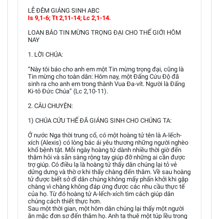
LỄ ĐÊM GIÁNG SINH ABC
Is 9,1-6; Tt 2,11-14; Lc 2,1-14.
LOAN BÁO TIN MỪNG TRỌNG ĐẠI CHO THẾ GIỚI HÔM
NAY
1. LỜI CHÚA:
“Này tôi báo cho anh em một Tin mừng trọng đại, cũng là
Tin mừng cho toàn dân: Hôm nay, một Đấng Cứu Độ đã
sinh ra cho anh em trong thành Vua Đa-vít. Người là Đấng
Ki-tô Đức Chúa” (Lc 2,10-11).
2. CÂU CHUYỆN:
1) CHÚA CỨU THẾ ĐÃ GIÁNG SINH CHO CHÚNG TA:
Ở nước Nga thời trung cổ, có một hoàng tử tên là A-lếch-
xích (Alexis) có lòng bác ái yêu thương những người nghèo
khổ bệnh tật. Mỗi ngày hoàng tử dành nhiều thời giờ đến
thăm hỏi và sẵn sàng rộng tay giúp đỡ những ai cần được
trợ giúp. Có điều lạ là hoàng tử thấy dân chúng lại tỏ vẻ
dửng dưng và thờ ơ khi thấy chàng đến thăm. Về sau hoàng
tử được biết sở dĩ dân chúng không mấy phấn khởi khi gặp
chàng vì chàng không đáp ứng được các nhu cầu thực tế
của họ. Từ đó hoàng tử A-lếch-xích tìm cách giúp dân
chúng cách thiết thực hơn.
Sau một thời gian, một hôm dân chúng lại thấy một người
ăn mặc đơn sơ đến thăm họ. Anh ta thuê một túp lều trong