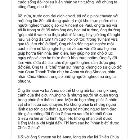
cuộc sống đòi hỏi sự kiên nhẫn và tin tưởng, Với chúng ta
cũng đúng như thế.
Rồi nữa, trước cơn đại dịch covid, tôi có dịp nói chuyện với
một ông lão 80 tuổi đang quản lý một kho thực phẩm cho
người nghèo thuộc giáo xứ Vincent de Paul, ông ta nói với
tôi là trong suốt 35 năm ông dạy học tại trường, ông thường
"góp một ít vào kho thực phẩm" Nhưng, bây giờ ông đã nghỉ
hưu, và ông đã tủm tỉm cười nói với tôi: “trong 10 năm vừa
qua tôi làm chủ ở đây!", Ông chào đón người nghèo một
cách niềm nở lắng nghe họ nói về các vấn đề của họ như
giúp họ trả tiền nhà, tiền điện, hay giúp họ tìm chỗ ở lúc
nguy cấp và cho họ thức ăn từ kho thực phẩm. Ông ấy đã
làm việc ở đó đã lâu, chờ đợi người nghèo cần được giúp
đở đến. Ông ta là "chủ" thật sự, nhưng, không có sự giúp đở
của Chúa Thánh Thần như bà Anna và ông Simeon, nhìn
nhận Chúa Giêsu trong số những người nghèo mà ông ta
phục vụ.
Ông Simeon và bà Anna có thể không nổi bật trong khung
cảnh của thế giới, nhưng họ là những người rất quan trọng
trong phúc âm thánh Luca. Mặc dù họ không phải là nhân
vật chính của câu chuyện. Họ không phải là những người
lãnh đạo tôn giáo thật sự, trong số những người lãnh đạo
tôn giáo chống đối Chúa Giêsu và sau đó từ chối Chúa
Giêsu và lên án tử hình Ngài. Họ không nhận biết được
Đấng Mêsia khi Ngài đến. Thì làm sao họ "nhận biết" được
Chúa Giêsu?
Đối với ông Simeon và bà Anna, lòng tin vào lời Thiên Chúa