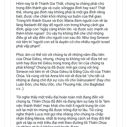
Hôm nay là lễ Thánh Gia Thất, chúng ta chảng phải chú
trọng đến thánh gia và cuộc sốnggia đình hay sao? Thật
thế, nhưng gia đình này không phải là một gia đình riêng
biệt, được che chắn khỏi những vui buồn của thế gian.
Trong khi thánh Giuse và Đức Maria đem người con về lại
làng Nadarét để dạy dổ người con trong khung cảnh gia
đình, giúp con "ngày càng khôn lớn. và được sức mạnh và
thêm khôn ngoan". Dù vậy họ không thể che chở những
điều gì sẽ xãy đến cho người con sau đó. Như ông Simeon
nói tiên tri "người con sẽ là duyên cớ cho nhiều người Israel
phải vấp phạm”.
Phúc âm có thể nói với chúng ta về những năm đầu tiên
của Chúa Giêsu, nhưng, chúng ta không nói vể đứa trẻ sơ
sinh hay đứa trẻ Giêsu trong trong đức tin của chúng ta
phải không? Chúng ta đã được mời gọi cùng với ông
Simeon nói tiên tri về Chúa Giêsu là Đấng Cứu rỗi của Thiên
Chúa. Và cùng với bà Anna khi nói về đứa bé "cho tất cả
những ai đang chờ đợi sự cứu rỗi cho Giêrusalem" (hay cho
Luân Đôn, cho Nữu Ước, cho Thượng Hải, cho Baghdad
v.v...)
Tôi nghe thấy một triếu đại hoàn toàn mới đang đến với
chúng ta, Thiên Chúa đẫ đến và đang làm sự bày tỏ là "làm
việc thánh thiện" mạc khải cho một ít người trung tín còn
sót lại một tin mừng đã được trông đợi từ lâu. Tôi cũng
nghe thánh Luca mời gọi nhẹ nhàng cho chúng ta chấp
nhận Đấng Mesia, nhất là trong những cách sẽ thay đổi thế
giới và lập ra một triều đại mới theo đường lối Thiên Chúa
và những ơn huệ không ngờ trước được.