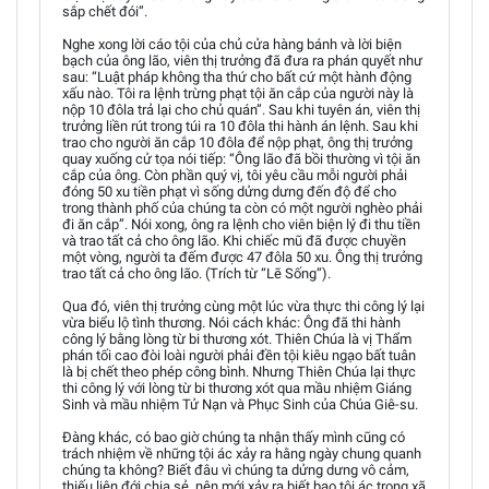
sắp chết đói”.
Nghe xong lời cáo tội của chủ cửa hàng bánh và lời biện
bạch của ông lão, viên thị trưởng đã đưa ra phán quyết như
sau: “Luật pháp không tha thứ cho bất cứ một hành động
xấu nào. Tôi ra lệnh trừng phạt tội ăn cắp của người này là
nộp 10 đôla trả lại cho chủ quán”. Sau khi tuyên án, viên thị
trưởng liền rút trong túi ra 10 đôla thi hành án lệnh. Sau khi
trao cho người ăn cắp 10 đôla để nộp phạt, ông thị trưởng
quay xuống cử tọa nói tiếp: “Ông lão đã bồi thường vì tội ăn
cắp của ông. Còn phần quý vị, tôi yêu cầu mỗi người phải
đóng 50 xu tiền phạt vì sống dửng dưng đến độ để cho
trong thành phố của chúng ta còn có một người nghèo phải
đi ăn cắp”. Nói xong, ông ra lệnh cho viên biện lý đi thu tiền
và trao tất cả cho ông lão. Khi chiếc mũ đã được chuyền
một vòng, người ta đếm được 47 đôla 50 xu. Ông thị trưởng
trao tất cả cho ông lão. (Trích từ “Lẽ Sống”).
Qua đó, viên thị trưởng cùng một lúc vừa thực thi công lý lại
vừa biểu lộ tình thương. Nói cách khác: Ông đã thi hành
công lý bằng lòng từ bi thương xót. Thiên Chúa là vị Thẩm
phán tối cao đòi loài người phải đền tội kiêu ngạo bất tuân
là bị chết theo phép công bình. Nhưng Thiên Chúa lại thực
thi công lý với lòng từ bi thương xót qua mầu nhiệm Giáng
Sinh và mầu nhiệm Tử Nạn và Phục Sinh của Chúa Giê-su.
Đàng khác, có bao giờ chúng ta nhận thấy mình cũng có
trách nhiệm về những tội ác xảy ra hằng ngày chung quanh
chúng ta không? Biết đâu vì chúng ta dửng dưng vô cảm,
thiếu liên đới chia sẻ, nên mới xảy ra biết bao tội ác trong xã