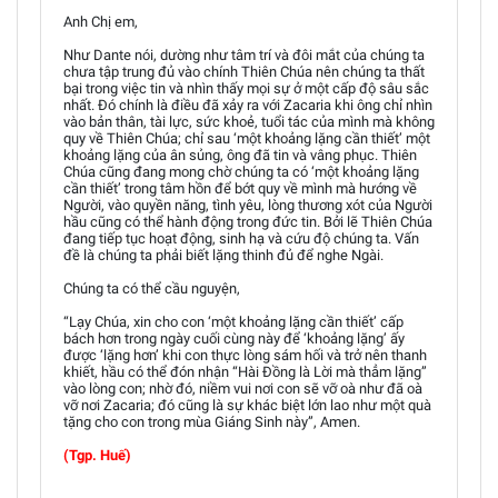
Anh Chị em,
Như Dante nói, dường như tâm trí và đôi mắt của chúng ta
chưa tập trung đủ vào chính Thiên Chúa nên chúng ta thất
bại trong việc tin và nhìn thấy mọi sự ở một cấp độ sâu sắc
nhất. Đó chính là điều đã xảy ra với Zacaria khi ông chỉ nhìn
vào bản thân, tài lực, sức khoẻ, tuổi tác của mình mà không
quy về Thiên Chúa; chỉ sau ‘một khoảng lặng cần thiết’ một
khoảng lặng của ân sủng, ông đã tin và vâng phục. Thiên
Chúa cũng đang mong chờ chúng ta có ‘một khoảng lặng
cần thiết’ trong tâm hồn để bớt quy về mình mà hướng về
Người, vào quyền năng, tình yêu, lòng thương xót của Người
hầu cũng có thể hành động trong đức tin. Bởi lẽ Thiên Chúa
đang tiếp tục hoạt động, sinh hạ và cứu độ chúng ta. Vấn
đề là chúng ta phải biết lặng thinh đủ để nghe Ngài.
Chúng ta có thể cầu nguyện,
“Lạy Chúa, xin cho con ‘một khoảng lặng cần thiết’ cấp
bách hơn trong ngày cuối cùng này để ‘khoảng lặng’ ấy
được ‘lặng hơn’ khi con thực lòng sám hối và trở nên thanh
khiết, hầu có thể đón nhận “Hài Đồng là Lời mà thẳm lặng”
vào lòng con; nhờ đó, niềm vui nơi con sẽ vỡ oà như đã oà
vỡ nơi Zacaria; đó cũng là sự khác biệt lớn lao như một quà
tặng cho con trong mùa Giáng Sinh này”, Amen.
(Tgp. Huế)