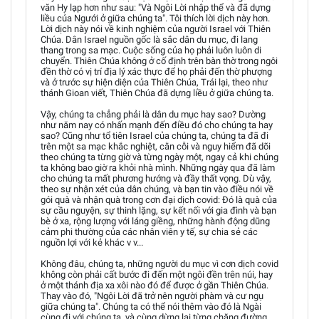
văn Hy lạp hơn như sau: "Và Ngôi Lời nhập thể và đã dựng
liều của Ngưới ở giữa chúng ta". Tôi thích lời dịch này hơn.
Lời dịch này nói về kinh nghiệm của người Israel với Thiên
Chúa. Dân Israel nguồn gốc là sắc dân du mục, đi lang
thang trong sa mạc. Cuộc sống của họ phải luôn luôn di
chuyển. Thiên Chúa không ở cố định trên bàn thờ trong ngôi
đền thờ có vị trí địa lý xác thực để họ phải đến thờ phượng
và ở trước sự hiện diện của Thiên Chúa, Trái lại, theo như
thánh Gioan viết, Thiên Chúa đã dựng liều ở giữa chúng ta.
Vậy, chúng ta chẳng phải là dân du mục hay sao? Dường
như năm nay có nhấn mạnh đến điều đó cho chúng ta hay
sao? Cũng như tổ tiên Israel của chúng ta, chúng ta đã đi
trên một sa mạc khắc nghiệt, cằn cỗi và nguy hiểm đã dõi
theo chúng ta từng giờ và từng ngày một, ngay cả khi chúng
ta không bao giờ ra khỏi nhà mình. Những ngày qua đã làm
cho chúng ta mất phương hướng và đầy thất vọng. Dù vậy,
theo sự nhận xét của dân chúng, và bạn tin vào điều nói về
gói quà và nhận quà trong cơn đại dịch covid: Đó là quà của
sự cầu nguyện, sự thinh lặng, sự kết nối với gia đình và bạn
bè ở xa, rộng lượng với láng giềng, những hành động dũng
cảm phi thường của các nhân viên y tế, sự chia sẻ các
nguồn lợi với kẻ khác v v...
Không đâu, chúng ta, những người du mục vì cơn dịch covid
không còn phải cất bước đi đến một ngôi đền trên núi, hay
ở một thánh địa xa xôi nào đó để được ở gần Thiên Chúa.
Thay vào đó, "Ngôi Lời đã trở nên người phàm và cư ngụ
giữa chúng ta". Chúng ta có thể nói thêm vào đó là Ngài
cùng đi với chúng ta, và cùng dừng lại từng chặng đường