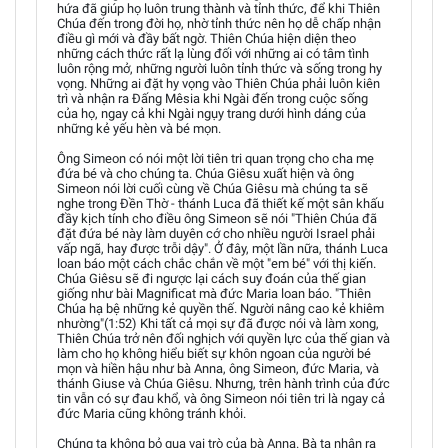
hứa đã giúp họ luôn trung thành và tỉnh thức, để khi Thiên
Chúa đến trong đời họ, nhờ tỉnh thức nên họ dễ chấp nhận
điều gì mới và đầy bất ngờ. Thiên Chúa hiện diện theo
những cách thức rất lạ lùng đối với những ai có tâm tình
luôn rộng mở, những người luôn tỉnh thức và sống trong hy
vọng. Những ai đặt hy vọng vào Thiên Chúa phải luôn kiên
trì và nhận ra Đấng Mêsia khi Ngài đến trong cuộc sống
của họ, ngay cả khi Ngài ngụy trang dưới hình dáng của
những kẻ yếu hèn và bé mọn.
Ông Simeon có nói một lời tiên tri quan trọng cho cha mẹ
đứa bé và cho chúng ta. Chúa Giêsu xuất hiện và ông
Simeon nói lời cuối cùng về Chúa Giêsu mà chúng ta sẽ
nghe trong Đền Thờ - thánh Luca đã thiết kế một sân khấu
đầy kịch tính cho điều ông Simeon sẽ nói "Thiên Chúa đã
đặt đứa bé này làm duyên cớ cho nhiều người Israel phải
vấp ngã, hay được trỗi dậy". Ở đây, một lần nữa, thánh Luca
loan báo một cách chắc chắn về một "em bé" với thị kiến.
Chúa Giêsu sẽ đi ngược lại cách suy đoán của thế gian
giống như bài Magnificat mà đức Maria loan báo. "Thiên
Chúa hạ bệ những kẻ quyền thế. Người nâng cao kẻ khiêm
nhường"(1:52) Khi tất cả mọi sự đã được nói và làm xong,
Thiên Chúa trở nên đối nghịch với quyền lực của thế gian và
làm cho họ không hiểu biết sự khôn ngoan của người bé
mọn và hiền hậu như bà Anna, ông Simeon, đức Maria, và
thánh Giuse và Chúa Giêsu. Nhưng, trên hành trình của đức
tin vẫn có sự đau khổ, và ông Simeon nói tiên tri là ngay cả
đức Maria cũng không tránh khỏi.
Chúng ta không bỏ qua vai trò của bà Anna. Bà ta nhận ra