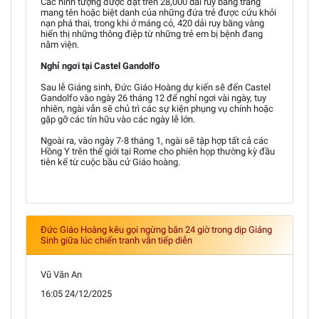
Các hình tượng được đặt trên 28,000 dải ruy băng trắng
mang tên hoặc biệt danh của những đứa trẻ được cứu khỏi
nạn phá thai, trong khi ở máng cỏ, 420 dải ruy băng vàng
hiển thị những thông điệp từ những trẻ em bị bệnh đang
nằm viện.
Nghỉ ngơi tại Castel Gandolfo
Sau lễ Giáng sinh, Đức Giáo Hoàng dự kiến sẽ đến Castel
Gandolfo vào ngày 26 tháng 12 để nghỉ ngơi vài ngày, tuy
nhiên, ngài vẫn sẽ chủ trì các sự kiện phụng vụ chính hoặc
gặp gỡ các tín hữu vào các ngày lễ lớn.
Ngoài ra, vào ngày 7-8 tháng 1, ngài sẽ tập hợp tất cả các
Hồng Y trên thế giới tại Rome cho phiên họp thường kỳ đầu
tiên kể từ cuộc bầu cử Giáo hoàng.
Đức Giáo Hoàng kêu gọi ngừng bắn 24 giờ trong dịp Giáng
Sinh giữa lúc chiến tranh vẫn tiếp diễn
Vũ Văn An
16:05 24/12/2025