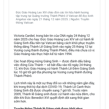
Đức Giáo Hoàng Leo XIV chào đón các tín hữu hành hương
tập trung tại Quảng trường Thánh Phêrô ở Vatican để đọc kinh
Angelus vào ngày 21 tháng 12 năm 2025. | Nguồn: Truyền
thông Vatican
Victoria Cardiel, trong bản tin của CNA ngày 24 tháng 12
năm 2025 cho hay: Đức Giáo Hoàng Leo XIV sẽ cử hành lễ
Giáng Sinh đầu tiên tại Vatican bằng cách khôi phục truyền
thống dâng Thánh Lễ Giáng Sinh vào ngày 25 tháng 12 tại
Vương cung thánh đường Thánh Phêrô, điều mà chưa có vị
Giáo Hoàng nào thực hiện kể từ năm 1994.
Các hoạt động mừng Giáng Sinh — được đánh dấu bằng
việc đóng Cửa Thánh — sẽ bắt đầu vào tối ngày 24 tháng
12, khi Đức Giáo Hoàng cử hành Thánh Lễ Đêm Giáng Sinh
lúc 10 giờ tối giờ địa phương tại Vương cung thánh đường
Thánh Phêrô.
Lịch trình này là một sự thay đổi so với những năm gần đây,
khi trong thời kỳ đại dịch COVID-19, Thánh Lễ Canh thức
Giáng Sinh đã được chuyển sang 7 giờ tối. Trước năm
2009, Thánh lễ Giáng sinh được cử hành vào nửa đêm, cho
đến khi Đức Benedict XVI quyết định dời sang thời gian
sớm hơn.
Truyền thống Thánh lễ Giáng sinh được khôi phục