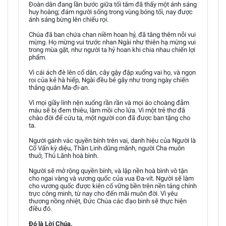
Đoàn dân đang lần bước giữa tối tăm đã thấy một ánh sáng
huy hoàng; đám người sống trong vùng bóng tối, nay được
ánh sáng bừng lên chiếu rọi.
Chúa đã ban chứa chan niềm hoan hỷ, đã tăng thêm nỗi vui
mừng. Họ mừng vui trước nhan Ngài như thiên hạ mừng vui
trong mùa gặt, như người ta hỷ hoan khi chia nhau chiến lợi
phẩm.
Vì cái ách đè lên cổ dân, cây gậy đập xuống vai họ, và ngọn
roi của kẻ hà hiếp, Ngài đều bẻ gãy như trong ngày chiến
thắng quân Ma-đi-an.
Vì mọi giầy lính nện xuống rần rần và mọi áo choàng đẫm
máu sẽ bị đem thiêu, làm mồi cho lửa. Vì một trẻ thơ đã
chào đời để cứu ta, một người con đã được ban tặng cho
ta.
Người gánh vác quyền bính trên vai, danh hiệu của Người là
Cố Vấn kỳ diệu, Thần Linh dũng mãnh, người Cha muôn
thuở, Thủ Lãnh hoà bình.
Người sẽ mở rộng quyền bính, và lập nền hoà bình vô tận
cho ngai vàng và vương quốc của vua Đa-vít. Người sẽ làm
cho vương quốc được kiên cố vững bền trên nền tảng chính
trực công minh, từ nay cho đến mãi muôn đời. Vì yêu
thương nồng nhiệt, Đức Chúa các đạo binh sẽ thực hiện
điều đó.
Đó là Lời Chúa.