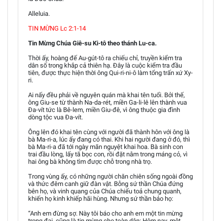
Alleluia.
TIN MỪNG Lc 2:1-14
Tin Mừng Chúa Giê-su Ki-tô theo thánh Lu-ca.
Thời ấy, hoàng đế Au-gút-tô ra chiếu chỉ, truyền kiểm tra
dân số trong khắp cả thiên hạ. Đây là cuộc kiểm tra đầu
tiên, được thực hiện thời ông Qui-ri-ni-ô làm tổng trấn xứ Xy-
ri.
Ai nấy đều phải về nguyên quán mà khai tên tuổi. Bởi thế,
ông Giu-se từ thành Na-da-rét, miền Ga-li-lê lên thành vua
Đa-vít tức là Bê-lem, miền Giu-đê, vì ông thuộc gia đình
dòng tộc vua Đa-vít.
Ông lên đó khai tên cùng với người đã thành hôn với ông là
bà Ma-ri-a, lúc ấy đang có thai. Khi hai người đang ở đó, thì
bà Ma-ri-a đã tới ngày mãn nguyệt khai hoa. Bà sinh con
trai đầu lòng, lấy tã bọc con, rồi đặt nằm trong máng cỏ, vì
hai ông bà không tìm được chỗ trong nhà trọ.
Trong vùng ấy, có những người chăn chiên sống ngoài đồng
và thức đêm canh giữ đàn vật. Bỗng sứ thần Chúa đứng
bên họ, và vinh quang của Chúa chiếu toả chung quanh,
khiến họ kinh khiếp hãi hùng. Nhưng sứ thần bảo họ:
“Anh em đừng sợ. Này tôi báo cho anh em một tin mừng
trọng đại, cũng là tin mừng cho toàn dân: Hôm nay, một