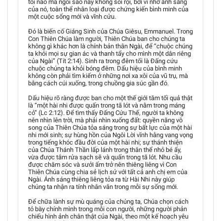
tối nào mà ngôi sao này không soi rọi, bởi vì nhờ ánh sáng
của nó, toàn thể nhân loại được chứng kiến bình minh của
một cuộc sống mới và vĩnh cửu.
Đó là biến cố Giáng Sinh của Chúa Giêsu, Emmanuel. Trong
Con Thiên Chúa làm người, Thiên Chúa ban cho chúng ta
không gì khác hơn là chính bản thân Ngài, để “chuộc chúng
ta khỏi mọi sự gian ác và thanh tẩy cho mình một dân riêng
của Ngài” (Tít 2:14). Sinh ra trong đêm tối là Đấng cứu
chuộc chúng ta khỏi bóng đêm. Dấu hiệu của bình minh
không còn phải tìm kiếm ở những nơi xa xôi của vũ trụ, mà
bằng cách cúi xuống, trong chuồng gia súc gần đó.
Dấu hiệu rõ ràng được ban cho một thế giới tăm tối quả thật
là “một hài nhi được quấn trong tã lót và nằm trong máng
cỏ” (Lc 2:12). Để tìm thấy Đấng Cứu Thế, người ta không
nên nhìn lên trời, mà phải nhìn xuống đất: quyền năng vô
song của Thiên Chúa tỏa sáng trong sự bất lực của một hài
nhi mới sinh; sự hùng hồn của Ngôi Lời vĩnh hằng vang vọng
trong tiếng khóc đầu đời của một hài nhi; sự thánh thiện
của Chúa Thánh Thần lấp lánh trong thân thể nhỏ bé ấy,
vừa được tắm rửa sạch sẽ và quấn trong tã lót. Nhu cầu
được chăm sóc và sưởi ấm trở nên thiêng liêng vì Con
Thiên Chúa cùng chia sẻ lịch sử với tất cả anh chị em của
Ngài. Ánh sáng thiêng liêng tỏa ra từ Hài Nhi này giúp
chúng ta nhận ra tính nhân văn trong mỗi sự sống mới.
Để chữa lành sự mù quáng của chúng ta, Chúa chọn cách
tỏ bày chính mình trong mỗi con người, những người phản
chiếu hình ảnh chân thật của Ngài, theo một kế hoạch yêu