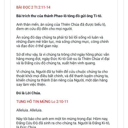
BÀI ĐỌC 2 Tt 2:11-14
Bài trích thư của thánh Phao-lô tông đồ gửi ông Ti-tô.
Anh thân mến, ân sủng của Thiên Chúa đã được biểu lộ,
đem ơn cứu độ đến cho mọi người.
Ân sủng đó dạy chúng ta phải từ bỏ lối sống vô luân và
những đam mê trần tục, mà sống chừng mực, công chính
và đạo đức ở thế gian này.
Sở dĩ như vậy, là vì chúng ta trông chờ ngày hồng phúc vẫn
hằng mong đợi, ngày Đức Ki-tô Giê-su là Thiên Chúa vĩ đại
và là Đấng cứu độ chúng ta, xuất hiện vinh quang.
Vì chúng ta, Người đã tự hiến để cứu chuộc chúng ta cho
thoát khỏi mọi điều bất chính, và để thanh luyện chúng ta,
khiến chúng ta thành Dân riêng của Người, một dân hăng
say làm việc thiện.
Đó là Lời Chúa.
TUNG HÔ TIN MỪNG Lc 2:10-11
Alleluia. Alleluia.
Này tôi báo cho anh em một tin mừng trọng đại: Hôm nay,
Đấng Cứu Độ đã sinh ra cho chúng ta. Người là Đấng Ki-tô,
là Đức Chúa.