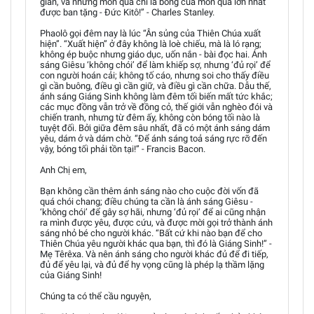
gian, và những món quà chỉ là bóng của món quà lớn nhất
được ban tặng - Đức Kitô!” - Charles Stanley.
Phaolô gọi đêm nay là lúc “Ân sủng của Thiên Chúa xuất
hiện”. “Xuất hiện” ở đây không là loè chiếu, mà là ló rạng;
không ép buộc nhưng giáo dục, uốn nắn - bài đọc hai. Ánh
sáng Giêsu ‘không chói’ để làm khiếp sợ, nhưng ‘đủ rọi’ để
con người hoán cải; không tố cáo, nhưng soi cho thấy điều
gì cần buông, điều gì cần giữ, và điều gì cần chữa. Dẫu thế,
ánh sáng Giáng Sinh không làm đêm tối biến mất tức khắc;
các mục đồng vẫn trở về đồng cỏ, thế giới vẫn nghèo đói và
chiến tranh, nhưng từ đêm ấy, không còn bóng tối nào là
tuyệt đối. Bởi giữa đêm sâu nhất, đã có một ánh sáng dám
yêu, dám ở và dám chờ. “Để ánh sáng toả sáng rực rỡ đến
vậy, bóng tối phải tồn tại!” - Francis Bacon.
Anh Chị em,
Bạn không cần thêm ánh sáng nào cho cuộc đời vốn đã
quá chói chang; điều chúng ta cần là ánh sáng Giêsu -
‘không chói’ để gây sợ hãi, nhưng ‘đủ rọi’ để ai cũng nhận
ra mình được yêu, được cứu, và được mời gọi trở thành ánh
sáng nhỏ bé cho người khác. “Bất cứ khi nào bạn để cho
Thiên Chúa yêu người khác qua bạn, thì đó là Giáng Sinh!” -
Mẹ Têrêxa. Và nên ánh sáng cho người khác đủ để đi tiếp,
đủ để yêu lại, và đủ để hy vọng cũng là phép lạ thầm lặng
của Giáng Sinh!
Chúng ta có thể cầu nguyện,