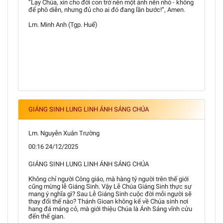
“Lạy Chúa, xin cho đời con trở nên một ánh nến nhỏ - không
để phô diễn, nhưng đủ cho ai đó đang lần bước!”, Amen.
Lm. Minh Anh (Tgp. Huế)
GIÁNG SINH LUNG LINH ÁNH SÁNG CHÚA
Lm. Nguyễn Xuân Trường
00:16 24/12/2025
GIÁNG SINH LUNG LINH ÁNH SÁNG CHÚA
Không chỉ người Công giáo, mà hàng tỷ người trên thế giới
cũng mừng lễ Giáng Sinh. Vậy Lễ Chúa Giáng Sinh thực sự
mang ý nghĩa gì? Sau Lễ Giáng Sinh cuộc đời mỗi người sẽ
thay đổi thế nào? Thánh Gioan không kể về Chúa sinh nơi
hang đá máng cỏ, mà giới thiệu Chúa là Ánh Sáng vĩnh cửu
đến thế gian.