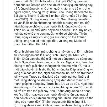
thương bắt đầu từ khi tạo dựng thế giới. Chừng nào màn
đêm của sự lầm lạc còn che khuất chân lý quan phòng này,
thì “cũng chẳng còn chỗ cho người khác, cho trẻ em, cho
người nghèo, cho người lạ” (Đức Giáo Hoàng Bênêđíctô 16,
Bài giảng, Thánh lễ Giáng Sinh ban đêm, ngày 24 tháng 12
năm 2012). Những lời này của Đức Giáo Hoàng Bênêđíctô
16 vẫn là lời nhắc nhở mang tính thời sự rằng trên trái đất,
nếu không có chỗ cho con người thì không có chỗ cho
Thiên Chúa. Từ chối điều này là từ chối điều kia. Tuy nhiên,
nơi nào có chỗ cho con người, nơi đó có chỗ cho Thiên
Chúa; ngay cả một chuồng gia súc cũng có thể trở nên
thiêng liêng hơn cả một ngôi đền, và lòng mẹ Maria trở
thành Hòm Giao Ước Mới.
Hỡi anh chị em thân mến, chúng ta hãy cùng chiêm nghiệm
sự khôn ngoan của lễ Giáng Sinh. Trong Hài Nhi Giêsu,
Thiên Chúa ban cho thế giới một sự sống mới: sự sống của
chính Ngài, được hiến dâng cho tất cả. Ngài không ban cho
chúng ta một giải pháp thông minh cho mọi vấn đề, mà là
một câu chuyện tình yêu thu hút chúng ta. Đáp lại những kỳ
vọng của các dân tộc, Ngài sai một hài nhi đến để trở thành
lời hy vọng. Trước sự đau khổ của người nghèo, Ngài sai
một Đấng không có khả năng tự vệ đến để trở thành sức
mạnh giúp họ đứng dậy. Trước bạo lực và áp bức, Ngài thắp
lên một ngọn lửa dịu dàng soi sáng bằng ơn cứu độ cho tất
cả trẻ em trên thế giới này. Như Thánh Augustinô đã nhận
xét, “sự kiêu ngạo của con người đè nặng lên các ngươi
đến nỗi chỉ có sự khiêm nhường của Thiên Chúa mới có thể
nâng các ngươi dậy” (Thánh Augustinô, Bài giảng 188, III,
3). Trong khi một nền kinh tế méo mó khiến chúng ta đối xử