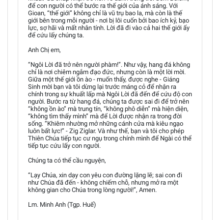
để con người có thể bước ra thế giới của ánh sáng. Với
Gioan, “thế giới” không chỉ là vũ trụ bao la, mà còn là thế
giới bên trong mỗi người - nơi bị lôi cuốn bởi bao ích kỷ, bạo
lực, sợ hãi và mất nhân tính. Lời đã đi vào cả hai thế giới ấy
để cứu lấy chúng ta.
Anh Chị em,
“Ngôi Lời đã trở nên người phàm!”. Như vậy, hang đá không
chỉ là nơi chiêm ngắm đạo đức, nhưng còn là một lời mời.
Giữa một thế giới ồn ào - muốn thấy, được nghe - Giáng
Sinh mời bạn và tôi dừng lại trước máng cỏ để nhận ra
chính trong sự khuất lấp mà Ngôi Lời đã đến để cứu độ con
người. Bước ra từ hang đá, chúng ta được sai đi để trở nên
“không ồn ào” mà trung tín, “không phô diễn” mà hiện diện,
“không tìm thấy mình” mà để Lời được nhận ra trong đời
sống. “Khiêm nhường mở những cánh cửa mà kiêu ngạo
luôn bất lực!” - Zig Ziglar. Và như thế, bạn và tôi cho phép
Thiên Chúa tiếp tục cư ngụ trong chính mình để Ngài có thể
tiếp tục cứu lấy con người.
Chúng ta có thể cầu nguyện,
“Lạy Chúa, xin dạy con yêu con đường lặng lẽ; sai con đi
như Chúa đã đến - không chiếm chỗ, nhưng mở ra một
không gian cho Chúa trong lòng người!”, Amen.
Lm. Minh Anh (Tgp. Huế)