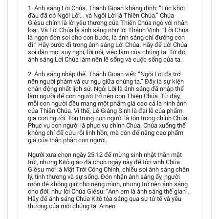
1. Ánh sáng Lời Chúa. Thánh Gioan khẳng định: “Lúc khởi
đầu đã có Ngôi Lời… và Ngôi Lời là Thiên Chúa.” Chúa
Giêsu chính là lời yêu thương của Thiên Chúa ngỏ với nhân
loại. Và Lời Chúa là ánh sáng như lời Thánh Vịnh: “Lời Chúa
là ngọn đèn soi cho con bước, là ánh sáng chỉ đường con
đi.” Hãy bước đi trong ánh sáng Lời Chúa. Hãy để Lời Chúa
soi dẫn mọi suy nghĩ, lời nói, việc làm của chúng ta. Từ đó,
ánh sáng Lời Chúa làm nên lẽ sống và cuộc sống của ta.
2. Ánh sáng nhập thể. Thánh Gioan viết: “Ngôi Lời đã trở
nên người phàm và cư ngụ giữa chúng ta.” Đây là sự kiện
chấn động nhất lịch sử. Ngôi Lời là ánh sáng đã nhập thể
làm người để con người trở nên con Thiên Chúa. Từ đây,
mỗi con người đều mang một phẩm giá cao cả là hình ảnh
của Thiên Chúa. Vì thế, Lễ Giáng Sinh là đại lễ của phẩm
giá con người. Tôn trọng con người là tôn trọng chính Chúa.
Phục vụ con người là phục vụ chính Chúa. Chúa xuống thế
không chỉ để cứu rỗi linh hồn, mà còn để nâng cao phẩm
giá của thân phận con người.
Người xưa chọn ngày 25.12 để mừng sinh nhật thần mặt
trời, nhưng Kitô giáo đã chọn ngày này để tôn vinh Chúa
Giêsu mới là Mặt Trời Công Chính, chiếu soi ánh sáng chân
lý, tình thương và sự sống. Đón nhận ánh sáng ấy, người
môn đệ không giữ cho riêng mình, nhưng trở nên ánh sáng
cho đời, như lời Chúa Giêsu: “Anh em là ánh sáng thế gian”.
Hãy để ánh sáng Chúa Kitô tỏa sáng qua sự tử tế và yêu
thương của mỗi chúng ta. Amen.