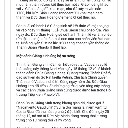
— cũng đã được đóng lại. Đây sẽ là lần thứ hai trong lịch sử
một năm thánh được kết thúc bởi một vị Giáo hoàng khác
với vị Giáo hoàng đã khai mạc, như đã xảy ra vào năm
1700, khi Đức Giáo Hoàng Innocent XII khai mạc năm
thánh và Đức Giáo Hoàng Clement XI kết thúc nó.
Các buổi cử hành Lễ Giáng sinh sẽ kết thúc về mặt phụng
vụ vào ngày 11 tháng 1, Lễ Chúa Giêsu chịu phép rửa. Vào
ngày đó, Đức Giáo Hoàng sẽ cử hành Thánh lễ và làm phép
rửa tội cho một số trẻ em là con của các nhân viên Vatican
tại Nhà nguyện Sistine lúc 9:30 sáng, theo truyền thống do
Thánh Gioan Phaolô II thiết lập.
Một cảnh Giáng sinh ủng hộ sự sống
Tinh thần Giáng sinh đã hiện hữu rõ rệt tại Vatican sau lễ
thắp sáng cây thông Noel vào ngày 15 tháng 12 và lễ khánh
thành cảnh Chúa Giáng sinh tại Quảng trường Thánh Phêrô,
các sự kiện do Sơ Raffaella Petrini, Chủ tịch Chính quyền
Thành phố Vatican, chủ trì. Cùng ngày hôm đó, Đức Giáo
Hoàng Leo đã tiếp kiến những người quyên tặng cây thông
và các cảnh Chúa Giáng sinh cũng được dựng lên trong Hội
trường Tiếp kiến Phaolô VI.
Cảnh Chúa Giáng Sinh trong không gian đó, được gọi là
“Nacimiento Gaudium” (“Sự ra đời mang lại niềm vui”) từ
Costa Rica, đã thu hút sự chú ý đặc biệt. Cho đến ngày 25
tháng 12, nó mô tả Đức Mẹ Maria đang mang thai, tượng
trưng cho sự mong đợi và hy vọng.