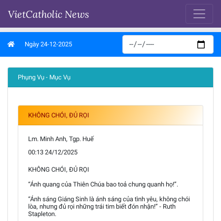
VietCatholic News
Ngày 24-12-2025
Phụng Vụ - Mục Vụ
KHÔNG CHÓI, ĐỦ RỌI
Lm. Minh Anh, Tgp. Huế
00:13 24/12/2025
KHÔNG CHÓI, ĐỦ RỌI
“Ánh quang của Thiên Chúa bao toả chung quanh họ!”.
“Ánh sáng Giáng Sinh là ánh sáng của tình yêu, không chói
lòa, nhưng đủ rọi những trái tim biết đón nhận!” - Ruth
Stapleton.