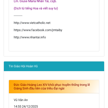
Lm. Giuse Maria Nhân Tài, csjb.
(Dịch từ tiếng Hoa và viết suy tư)
---------
http://www.vietcatholic.net
https://www.facebook.com/jmtaiby
http://www.nhantai.info
Tin Giáo Hội Hoàn Vũ
Đức Giáo Hoàng Leo XIV khôi phục truyền thống trong lễ
Giáng Sinh đầu tiên của triều đại ngài
Vũ Văn An
14:55 24/12/2025