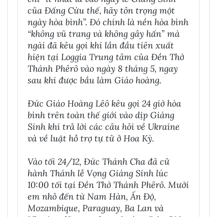
của Đấng Cứu thế, hãy tôn trọng một
ngày hòa bình”. Đó chính là nền hòa bình
“không vũ trang và không gây hấn” mà
ngài đã kêu gọi khi lần đầu tiên xuất
hiện tại Loggia Trung tâm của Đền Thờ
Thánh Phêrô vào ngày 8 tháng 5, ngay
sau khi được bầu làm Giáo hoàng.
Đức Giáo Hoàng Lêô kêu gọi 24 giờ hòa
bình trên toàn thế giới vào dịp Giáng
Sinh khi trả lời các câu hỏi về Ukraine
và về luật hỗ trợ tự tử ở Hoa Kỳ.
Vào tối 24/12, Đức Thánh Cha đã cử
hành Thánh lễ Vọng Giáng Sinh lúc
10:00 tối tại Đền Thờ Thánh Phêrô. Mười
em nhỏ đến từ Nam Hàn, Ấn Độ,
Mozambique, Paraguay, Ba Lan và