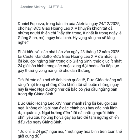
Antoine Mekary | ALETEIA
Daniel Esparza, trong bản tin của Aleteia ngày 24/12/2025,
cho hay: Đức Giáo Hoàng Leo XIV khuyến khích tất cả
những người thiện chí “hãy tôn trọng, ít nhất là trong ngày lễ
Giáng Sinh, một ngày hòa bình. Hy vọng rằng họ sẽ lắng
nghe.”
Phát biểu với các nhà báo vào ngày 23 tháng 12 năm 2025
tại Castel Gandolfo, Đức Giáo Hoàng Leo XIV đã nhắc lại
lời kêu gọi ngừng bắn trong dịp Giáng Sinh, thúc giục ít nhất
24 giờ hòa bình trong các cuộc xung đột hoàn cầu tiếp tục
gây thương vong nặng nề cho dân thường.
Trả lời các câu hỏi về tình hình quốc tế, Đức Giáo Hoàng nói
rằng “một trong những điều khiến tôi rất buồn những ngày
này là việc Nga dường như đã bác bỏ yêu cầu ngừng bắn
trong dịp Giáng Sinh.”
Đức Giáo Hoàng Leo XIV nhấn mạnh rằng lời kêu gọi của
ngài không chỉ giới hạn ở các chính phủ hay các nhà lãnh
đạo quân sự. Ngài hướng đến “tất cả những người thiện
chí”, yêu cầu họ ủng hộ và gây áp lực để tạm ngừng chiến
đấu vào ngày Giáng Sinh.
“Dù chỉ là 24 giờ,” ngài nói, “một ngày hòa bình trên toàn thế
giới cũng đủ.”