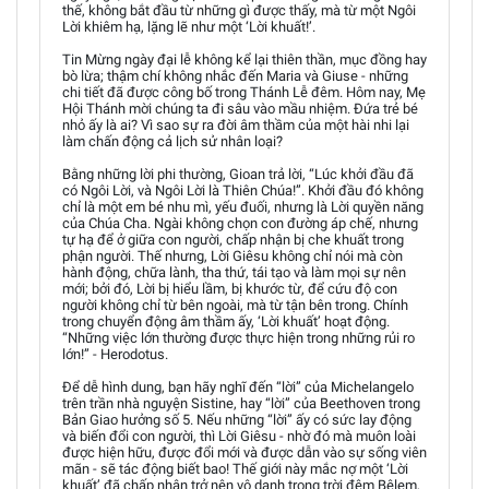
thế, không bắt đầu từ những gì được thấy, mà từ một Ngôi
Lời khiêm hạ, lặng lẽ như một ‘Lời khuất!’.
Tin Mừng ngày đại lễ không kể lại thiên thần, mục đồng hay
bò lừa; thậm chí không nhắc đến Maria và Giuse - những
chi tiết đã được công bố trong Thánh Lễ đêm. Hôm nay, Mẹ
Hội Thánh mời chúng ta đi sâu vào mầu nhiệm. Đứa trẻ bé
nhỏ ấy là ai? Vì sao sự ra đời âm thầm của một hài nhi lại
làm chấn động cả lịch sử nhân loại?
Bằng những lời phi thường, Gioan trả lời, “Lúc khởi đầu đã
có Ngôi Lời, và Ngôi Lời là Thiên Chúa!”. Khởi đầu đó không
chỉ là một em bé nhu mì, yếu đuối, nhưng là Lời quyền năng
của Chúa Cha. Ngài không chọn con đường áp chế, nhưng
tự hạ để ở giữa con người, chấp nhận bị che khuất trong
phận người. Thế nhưng, Lời Giêsu không chỉ nói mà còn
hành động, chữa lành, tha thứ, tái tạo và làm mọi sự nên
mới; bởi đó, Lời bị hiểu lầm, bị khước từ, để cứu độ con
người không chỉ từ bên ngoài, mà từ tận bên trong. Chính
trong chuyển động âm thầm ấy, ‘Lời khuất’ hoạt động.
“Những việc lớn thường được thực hiện trong những rủi ro
lớn!” - Herodotus.
Để dễ hình dung, bạn hãy nghĩ đến “lời” của Michelangelo
trên trần nhà nguyện Sistine, hay “lời” của Beethoven trong
Bản Giao hưởng số 5. Nếu những “lời” ấy có sức lay động
và biến đổi con người, thì Lời Giêsu - nhờ đó mà muôn loài
được hiện hữu, được đổi mới và được dẫn vào sự sống viên
mãn - sẽ tác động biết bao! Thế giới này mắc nợ một ‘Lời
khuất’ đã chấp nhận trở nên vô danh trong trời đêm Bêlem,