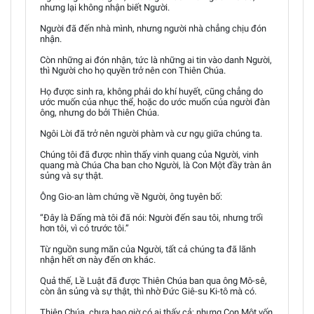
nhưng lại không nhận biết Người.
Người đã đến nhà mình, nhưng người nhà chẳng chịu đón
nhận.
Còn những ai đón nhận, tức là những ai tin vào danh Người,
thì Người cho họ quyền trở nên con Thiên Chúa.
Họ được sinh ra, không phải do khí huyết, cũng chẳng do
ước muốn của nhục thể, hoặc do ước muốn của người đàn
ông, nhưng do bởi Thiên Chúa.
Ngôi Lời đã trở nên người phàm và cư ngụ giữa chúng ta.
Chúng tôi đã được nhìn thấy vinh quang của Người, vinh
quang mà Chúa Cha ban cho Người, là Con Một đầy tràn ân
sủng và sự thật.
Ông Gio-an làm chứng về Người, ông tuyên bố:
“Đây là Đấng mà tôi đã nói: Người đến sau tôi, nhưng trổi
hơn tôi, vì có trước tôi.”
Từ nguồn sung mãn của Người, tất cả chúng ta đã lãnh
nhận hết ơn này đến ơn khác.
Quả thế, Lề Luật đã được Thiên Chúa ban qua ông Mô-sê,
còn ân sủng và sự thật, thì nhờ Đức Giê-su Ki-tô mà có.
Thiên Chúa, chưa bao giờ có ai thấy cả; nhưng Con Một vốn