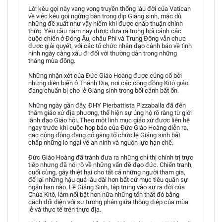
Lời kêu gọi này vang vọng truyền thống lâu đời của Vatican
về việc kêu gọi ngừng bắn trong dịp Giáng sinh, mặc dù
những đề xuất như vậy hiếm khi được chấp thuận chính
thức. Yêu cầu năm nay được đưa ra trong bối cảnh các
cuộc chiến ở Đông Âu, châu Phi và Trung Đông vẫn chưa
được giải quyết, với các tổ chức nhân đạo cảnh báo về tình
hình ngày càng xấu đi đối với thường dân trong những
tháng mùa đông.
Những nhận xét của Đức Giáo Hoàng được củng cố bởi
những diễn biến ở Thánh Địa, nơi các cộng đồng Kitô giáo
đang chuẩn bị cho lễ Giáng sinh trong bối cảnh bất ổn.
Những ngày gần đây, ĐHY Pierbattista Pizzaballa đã đến
thăm giáo xứ địa phương, thể hiện sự ủng hộ rõ ràng từ giới
lãnh đạo Giáo hội. Theo một linh mục giáo xứ được liên hệ
ngay trước khi cuộc họp báo của Đức Giáo Hoàng diễn ra,
các cộng đồng đang cố gắng tổ chức lễ Giáng sinh bất
chấp những lo ngại về an ninh và nguồn lực hạn chế.
Đức Giáo Hoàng đã tránh đưa ra những chỉ thị chính trị trực
tiếp nhưng đã nói rõ về những vấn đề đạo đức. Chiến tranh,
cuối cùng, gây thiệt hại cho tất cả những người tham gia,
để lại những hậu quả lâu dài hơn bất cứ mục tiêu quân sự
ngắn hạn nào. Lễ Giáng Sinh, tập trung vào sự ra đời của
Chúa Kitô, làm nổi bật hơn nữa những tổn thất đó bằng
cách đối diện với sự tương phản giữa thông điệp của mùa
lễ và thực tế trên thực địa.