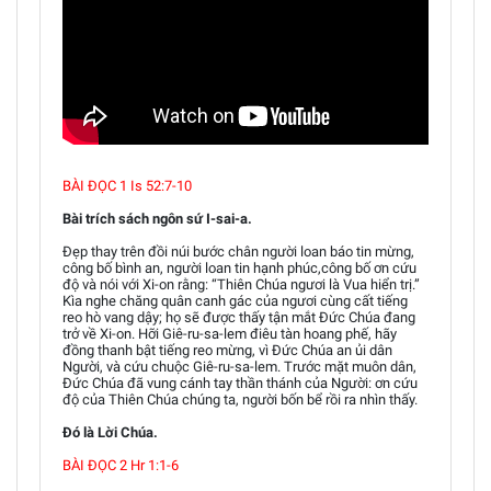
BÀI ĐỌC 1 Is 52:7-10
Bài trích sách ngôn sứ I-sai-a.
Đẹp thay trên đồi núi bước chân người loan báo tin mừng,
công bố bình an, người loan tin hạnh phúc,công bố ơn cứu
độ và nói với Xi-on rằng: “Thiên Chúa ngươi là Vua hiển trị.”
Kìa nghe chăng quân canh gác của ngươi cùng cất tiếng
reo hò vang dậy; họ sẽ được thấy tận mắt Đức Chúa đang
trở về Xi-on. Hỡi Giê-ru-sa-lem điêu tàn hoang phế, hãy
đồng thanh bật tiếng reo mừng, vì Đức Chúa an ủi dân
Người, và cứu chuộc Giê-ru-sa-lem. Trước mặt muôn dân,
Đức Chúa đã vung cánh tay thần thánh của Người: ơn cứu
độ của Thiên Chúa chúng ta, người bốn bể rồi ra nhìn thấy.
Đó là Lời Chúa.
BÀI ĐỌC 2 Hr 1:1-6