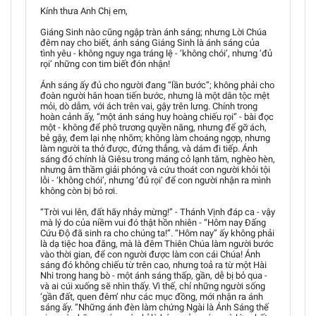
Kính thưa Anh Chị em,
Giáng Sinh nào cũng ngập tràn ánh sáng; nhưng Lời Chúa
đêm nay cho biết, ánh sáng Giáng Sinh là ánh sáng của
tình yêu - không nguy nga tráng lệ - ‘không chói’, nhưng ‘đủ
rọi’ những con tim biết đón nhận!
Ánh sáng ấy đủ cho người đang “lần bước”; không phải cho
đoàn người hân hoan tiến bước, nhưng là một dân tộc mệt
mỏi, dò dẫm, với ách trên vai, gậy trên lưng. Chính trong
hoàn cảnh ấy, “một ánh sáng huy hoàng chiếu rọi” - bài đọc
một - không để phô trương quyền năng, nhưng để gỡ ách,
bẻ gậy, đem lại nhẹ nhõm; không làm choáng ngợp, nhưng
làm người ta thở được, đứng thẳng, và dám đi tiếp. Ánh
sáng đó chính là Giêsu trong máng cỏ lạnh tăm, nghèo hèn,
nhưng âm thầm giải phóng và cứu thoát con người khỏi tội
lỗi - ‘không chói’, nhưng ‘đủ rọi’ để con người nhận ra mình
không còn bị bỏ rơi.
“Trời vui lên, đất hãy nhảy mừng!” - Thánh Vịnh đáp ca - vậy
mà lý do của niềm vui đó thật hồn nhiên - “Hôm nay Đấng
Cứu Độ đã sinh ra cho chúng ta!”. “Hôm nay” ấy không phải
là dạ tiệc hoa đăng, mà là đêm Thiên Chúa làm người bước
vào thời gian, để con người được làm con cái Chúa! Ánh
sáng đó không chiếu từ trên cao, nhưng toả ra từ một Hài
Nhi trong hang bò - một ánh sáng thấp, gần, dễ bị bỏ qua -
và ai cúi xuống sẽ nhìn thấy. Vì thế, chỉ những người sống
‘gần đất, quen đêm’ như các mục đồng, mới nhận ra ánh
sáng ấy. “Những ánh đèn làm chứng Ngài là Ánh Sáng thế