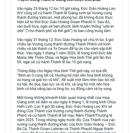
Vào ngày 25 tháng 12 lúc 10 giờ sáng, Đức Giáo Hoàng Leo
XIV cũng sẽ cử hành Thánh lễ Giáng sinh tại Vương cung
thánh đường Vatican, một phong tục đã không được thực
hiện kể từ thời Đức Giáo Hoàng Gioan Phaolô II. Sau đó,
vào buổi trưa, ngài sẽ ban phước lành truyền thống “urbi et
orbi” (“cho thành phố và thế giới”) từ ban công trung tâm.
Vào ngày 31 tháng 12, Đức Giáo Hoàng sẽ chủ trì lúc 5 giờ
chiều tại Vương cung thánh đường Thánh Phêrô với kinh
chiều và bài thánh ca Te Deum để tạ ơn cho năm sắp kết
thúc. Vào ngày 1 tháng 1 năm 2026, lễ trọng kính Đức Mẹ
Maria, Mẹ Thiên Chúa, và Ngày Hòa bình Thế giới lần thứ
59, ngài sẽ cử hành Thánh lễ lúc 10 giờ sáng.
Thông điệp cho Ngày Hòa bình Thế giới này, có tựa đề
“Bình an ở cùng tất cả: Hướng tới một nền hòa bình không
vũ trang và giải trừ vũ khí”, đề xuất một tầm nhìn bác bỏ nỗi
sợ hãi, đe dọa, bạo lực và vũ khí, và ủng hộ một nền hòa
bình có khả năng tạo ra lòng tin, sự đồng cảm và hy vọng.
Một trong những khoảnh khắc quan trọng nhất của mùa
Giáng sinh sẽ diễn ra vào ngày 6 tháng 1, lễ trọng kính Chúa
Hiển Linh. Lúc 9 giờ 30 sáng, Đức Giáo Hoàng Leo XIV sẽ
đóng Cửa Thánh của Vương cung thánh đường Thánh
Phêrô và cử hành Thánh lễ bế mạc Năm ThánhThường lệ
năm 2025. Trong những ngày trước đó, Cửa Thánh của các
vương cung thánh đường khác của Đức Giáo Hoàng — Đức
Bà Cả, Thánh Gioan Lateran và Thánh Phaolô Ngoại thành