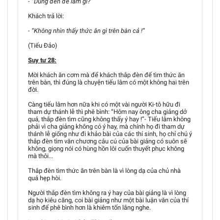
- “Dùng đèn để làm gì?”
Khách trả lời:
- “Không nhìn thấy thức ăn gì trên bàn cả !”
(Tiếu Đảo)
Suy tư 28:
Mời khách ăn cơm mà để khách thắp đèn để tìm thức ăn
trên bàn, thì đúng là chuyện tiếu lâm có một không hai trên
đời.
Càng tiếu lâm hơn nữa khi có một vài người Ki-tô hữu đi
tham dự thánh lễ thì phê bình: “Hôm nay ông cha giảng dở
quá, thắp đèn tìm cũng không thấy ý hay !”- Tiếu lâm không
phải vì cha giảng không có ý hay, mà chính họ đi tham dự
thánh lễ giống như đi khảo bài của các thí sinh, họ chỉ chú ý
thắp đèn tìm văn chương câu cú của bài giảng có suôn sẽ
không, giọng nói có hùng hồn lôi cuốn thuyết phục không
mà thôi...
Thắp đèn tìm thức ăn trên bàn là vì lòng dạ của chủ nhà
quá hẹp hòi.
Người thắp đèn tìm không ra ý hay của bài giảng là vì lòng
dạ họ kiêu căng, coi bài giảng như một bài luận văn của thí
sinh để phê bình hơn là khiêm tốn lắng nghe.