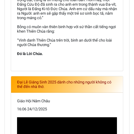
Đấng Cứu Độ đã sinh ra cho anh em trong thành vua Đa-vít,
Người là Đấng Ki-tô Đức Chúa. Anh em cứ dấu này mà nhận
ra Người: anh em sẽ gặp thấy một trẻ sơ sinh bọc tã, nằm
trong máng cỏ.”
Bỗng có muôn vàn thiên binh hợp với sứ thần cất tiếng ngợi
khen Thiên Chúa rằng:
“Vinh danh Thiên Chúa trên trời, bình an dưới thế cho loài
người Chúa thương.”
Đó là Lời Chúa.
Đại Lễ Giáng Sinh 2025 dành cho những người không có
thể đến nhà thờ.
Giáo Hội Năm Châu
16:06 24/12/2025