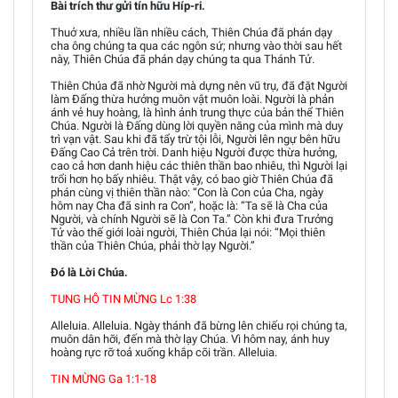
Bài trích thư gửi tín hữu Híp-ri.
Thuở xưa, nhiều lần nhiều cách, Thiên Chúa đã phán dạy
cha ông chúng ta qua các ngôn sứ; nhưng vào thời sau hết
này, Thiên Chúa đã phán dạy chúng ta qua Thánh Tử.
Thiên Chúa đã nhờ Người mà dựng nên vũ trụ, đã đặt Người
làm Ðấng thừa hưởng muôn vật muôn loài. Người là phản
ánh vẻ huy hoàng, là hình ảnh trung thực của bản thể Thiên
Chúa. Người là Ðấng dùng lời quyền năng của mình mà duy
trì vạn vật. Sau khi đã tẩy trừ tội lỗi, Người lên ngự bên hữu
Ðấng Cao Cả trên trời. Danh hiệu Người được thừa hưởng,
cao cả hơn danh hiệu các thiên thần bao nhiêu, thì Người lại
trổi hơn họ bấy nhiêu. Thật vậy, có bao giờ Thiên Chúa đã
phán cùng vị thiên thần nào: “Con là Con của Cha, ngày
hôm nay Cha đã sinh ra Con”, hoặc là: “Ta sẽ là Cha của
Người, và chính Người sẽ là Con Ta.” Còn khi đưa Trưởng
Tử vào thế giới loài người, Thiên Chúa lại nói: “Mọi thiên
thần của Thiên Chúa, phải thờ lạy Người.”
Đó là Lời Chúa.
TUNG HÔ TIN MỪNG Lc 1:38
Alleluia. Alleluia. Ngày thánh đã bừng lên chiếu rọi chúng ta,
muôn dân hỡi, đến mà thờ lạy Chúa. Vì hôm nay, ánh huy
hoàng rực rỡ toả xuống khắp cõi trần. Alleluia.
TIN MỪNG Ga 1:1-18