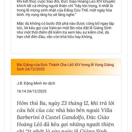
Khi kết thúc cuộc trao đổi, Đức Giáo Hoàng Leo XIV khuyến
khích tất cả những người thiện chí “hãy tôn trọng, ít nhất là
trong lễ mừng sinh nhật của Đấng Cứu Thế, một ngày hòa
bình. Hy vọng rằng họ sẽ lắng nghe.”
Mặc dù không có bước đột phá nào được công bố ngay lập
tức, lời kêu gọi của Vatican một lần nữa đặt lễ Giáng Sinh
như một thời điểm để kiểm tra xem liệu sự kiềm chế, dù
hạn chế đến đâu, vẫn còn khả hữu hay không.
Bài Giảng của Đức Thánh Cha Lêô XIV trong lễ Vọng Giáng
Sinh 24/12/2025
J.B. Đặng Minh An dịch
16:14 24/12/2025
Hôm thứ Ba, ngày 23 tháng 12, khi trả lời
câu hỏi của các nhà báo bên ngoài Villa
Barberini ở Castel Gandolfo, Đức Giáo
Hoàng Lêô đã kêu gọi những người thiện
chí “ít nhất là vào ngày lễ Giáng Sinh