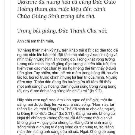
Ukraine đã mang hoa và cùng Đức Giáo
Hoàng tham gia rước kiệu đến cảnh
Chúa Giáng Sinh trong đền thờ.
Trong bài giảng, Đức Thánh Cha nói:
Anh chị em thân mến,
Từ hàng thiên niên kỷ nay, trên khắp trái đất, các dân tộc đã
ngước nhìn lên bầu trời, đặt tên cho những vì sao im lặng và
nhìn thấy những hình ảnh trong đó. Trong khát vọng tưởng
tượng của mình, họ cố gắng đọc tương lai trên bầu trời, tìm
kiếm trên cao một chân lý mà họ không thể tìm thấy ở dưới
trần gian. Tuy nhiên, như thể mò mẫm trong bóng tối, họ vẫn
lạc lối, bối rối trước chính những lời tiên tri của mình. Nhưng
đêm nay, “Đoàn dân đang lần bước giữa tối tăm đã thấy
một ánh sáng huy hoàng; đám người sống trong vùng bóng
tối, nay được ánh sáng bừng lên chiếu rọi.” (Is 9:2).
Hãy nhìn xem ngôi sao làm kinh ngạc cả thế giới, một tia
sáng mới được thắp lên và rực rỡ sức sống: “Hôm nay, tại
thành Đa-vít, một Đấng Cứu Thế đã sinh ra cho các ngươi,
là Đấng Kitô, Đức Chúa” (Lc 2:11). Đấng mà nếu không có
Ngài thì chúng ta không tồn tại, đã đến trong thời gian và
không gian – ngay giữa chúng ta. Đấng đã hi sinh mạng
sống mình vì chúng ta đang sống giữa chúng ta, soi sáng
màn đêm bằng ánh sáng cứu rỗi của Ngài. Không có bóng